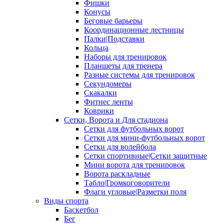
Фишки
Конусы
Беговые барьеры
Координационные лестницы
Палки|Подставки
Кольца
Наборы для тренировок
Планшеты для тренера
Разные системы для тренировок
Секундомеры
Скакалки
Фитнес ленты
Коврики
Сетки, Ворота и Для стадиона
Сетки для футбольных ворот
Сетки для мини-футбольных ворот
Сетки для волейбола
Сетки спортивные|Сетки защитные
Мини ворота для тренировок
Ворота раскладные
Табло|Громкоговорители
Флаги угловые|Разметки поля
Виды спорта
Баскетбол
Бег