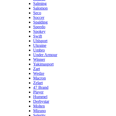
Salming
Salomon
Seco
Soccer
Spalding
Speedo
Spokey
Swift
Uhlsport
Ukraine
Umbro
Under Armour
Winner
Yakimasport
Zart
Wedze
Macron
Zelart
47 Brand
Player
Hummel
Derbystar
Molten
Mizuno
Selerity