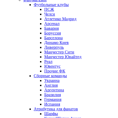
Футбольные клубы
ПСЖ
Челси
Атлетико Мадрид
Арсенал
Бавария
Боруссия
Барселона
Динамо Киев
Ливерпуль
Манчестер Сити
Манчестер Юнайтед
Реал
Ювентус
Прочие ФК
Сборные команды
Украина
Англия
Аргентина
Бразилия
Германия
Испания
Атрибутика для фанатов
Шарфы