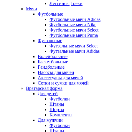
Леггинсы|Треки
Мячи
Футбольные
Футбольные мячи Adidas
Футбольные мячи Nike
Футбольные мячи Select
Футбольные мячи Puma
Футзальные
Футзальные мячи Select
Футзальные мячи Adidas
Волейбольные
Баскетбольные
Гандбольные
Насосы для мячей
Акссесуары для мячей
Сетки и сумки для мячей
Вратарская форма
Для детей
Футболки
Штаны
Шорты
Комплекты
Для мужчин
Футболки
Штаны