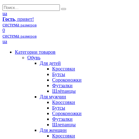
ua
Гость
, привет!
система
размеров
0
система
размеров
ua
Категории товаров
Обувь
Для детей
Кроссовки
Бутсы
Сороконожки
Футзалки
Шлёпанцы
Для мужчин
Кроссовки
Бутсы
Сороконожки
Футзалки
Шлепанцы
Для женщин
Кроссовки