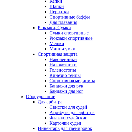
Кепки
Шапки
Перчатки
Спортивные баффы
Для плавания
Рюкзаки, Сумки
Сумки спортивные
Рюкзаки спортивные
Мешки
Мини-сумки
Спортивная защита
Наколенники
Налокотники
Голеностопы
Кинезио тейпы
Спортивная медицина
Бандажи для рук
Бандажи для ног
Оборудование
Для арбитра
Свистки для судей
Атрибуты для арбитра
Флажки судейские
Карточки судьи
Инвентарь для тренировок