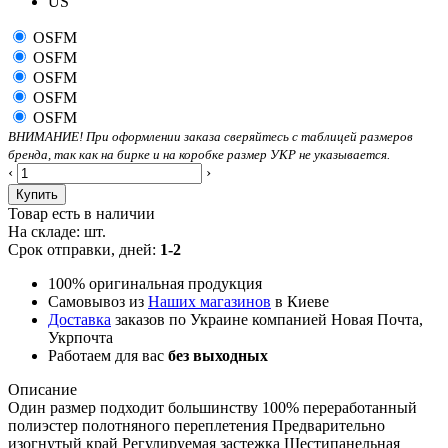
US
OSFM
OSFM
OSFM
OSFM
OSFM
ВНИМАНИЕ! При оформлении заказа сверяйтесь с таблицей размеров
бренда, так как на бирке и на коробке размер УКР не указывается.
‹
›
Купить
Товар есть в наличии
На складе:
шт.
Срок отправки, дней:
1-2
100% оригинальная продукция
Самовывоз из
Наших магазинов
в Киеве
Доставка
заказов по Украине компанией Новая Почта,
Укрпочта
Работаем для вас
без выходных
Описание
Один размер подходит большинству 100% переработанный
полиэстер полотняного переплетения Предварительно
изогнутый край Регулируемая застежка Шестипанельная