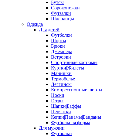
Бутсы
Сороконожки
Футзалки
Шлепанцы
Одежда
Для детей
Футболки
Шорты
Брюки
Джемпера
Ветровки
Спортивные костюмы
Куртки|Жилеты
Манишки
Термобелье
Леггинсы
Компрессионные шорты
Носки
Гетры
Шапки|Баффы
Перчатки
Кепки|Панамы|Банданы
Футбольная форма
Для мужчин
Футболки