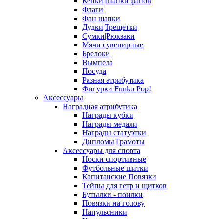
Кепки|Шапки фанов
Флаги
Фан шапки
Дудки|Трещетки
Сумки|Рюкзаки
Мячи сувенирные
Брелоки
Вымпела
Посуда
Разная атрибутика
Фигурки Funko Pop!
Аксессуары
Наградная атрибутика
Награды кубки
Награды медали
Награды статуэтки
Дипломы|Грамоты
Аксессуары для спорта
Носки спортивные
Футбольные щитки
Капитанские Повязки
Тейпы для гетр и щитков
Бутылки - поилки
Повязки на голову
Напульсники