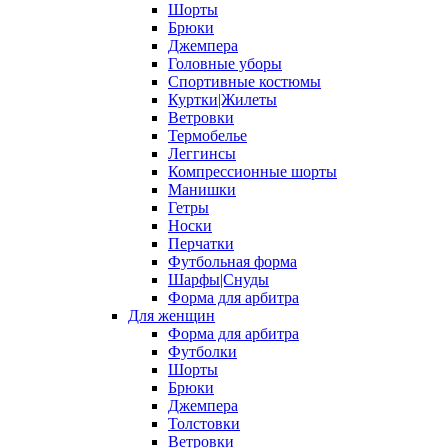
Шорты
Брюки
Джемпера
Головные уборы
Спортивные костюмы
Куртки|Жилеты
Ветровки
Термобелье
Леггинсы
Компрессионные шорты
Манишки
Гетры
Носки
Перчатки
Футбольная форма
Шарфы|Снуды
Форма для арбитра
Для женщин
Форма для арбитра
Футболки
Шорты
Брюки
Джемпера
Толстовки
Ветровки