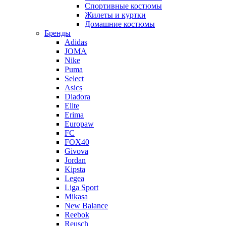
Спортивные костюмы
Жилеты и куртки
Домашние костюмы
Бренды
Adidas
JOMA
Nike
Puma
Select
Asics
Diadora
Elite
Erima
Europaw
FC
FOX40
Givova
Jordan
Kipsta
Legea
Liga Sport
Mikasa
New Balance
Reebok
Reusch