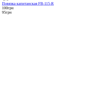
Повязка капитанская FB-115-R
100
грн
95
грн