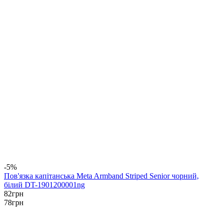
-5%
Пов'язка капітанська Meta Armband Striped Senior чорний,
білий DT-1901200001ng
82
грн
78
грн