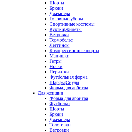
Шорты
Брюки
Джемпера
Головные уборы
Спортивные костюмы
Куртки|Жилеты
Ветровки
Термобелье
Леггинсы
Компрессионные шорты
Манишки
Гетры
Носки
Перчатки
Футбольная форма
Шарфы|Снуды
Форма для арбитра
Для женщин
Форма для арбитра
Футболки
Шорты
Брюки
Джемпера
Толстовки
Ветровки