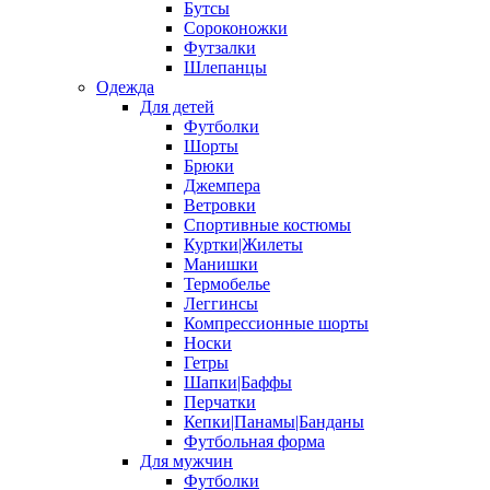
Бутсы
Сороконожки
Футзалки
Шлепанцы
Одежда
Для детей
Футболки
Шорты
Брюки
Джемпера
Ветровки
Спортивные костюмы
Куртки|Жилеты
Манишки
Термобелье
Леггинсы
Компрессионные шорты
Носки
Гетры
Шапки|Баффы
Перчатки
Кепки|Панамы|Банданы
Футбольная форма
Для мужчин
Футболки