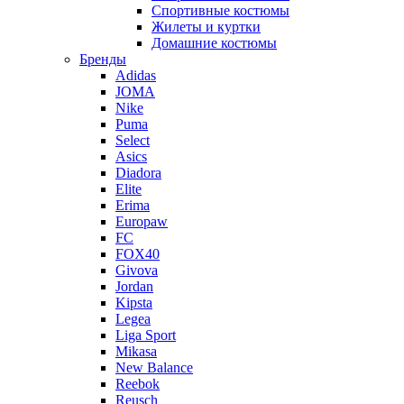
Спортивные костюмы
Жилеты и куртки
Домашние костюмы
Бренды
Adidas
JOMA
Nike
Puma
Select
Asics
Diadora
Elite
Erima
Europaw
FC
FOX40
Givova
Jordan
Kipsta
Legea
Liga Sport
Mikasa
New Balance
Reebok
Reusch