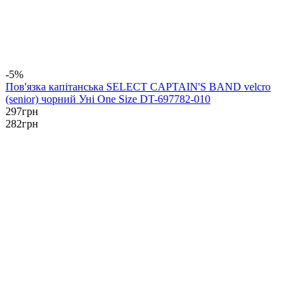
-5%
Пов'язка капітанська SELECT CAPTAIN'S BAND velcro
(senior) чорний Уні One Size DT-697782-010
297
грн
282
грн