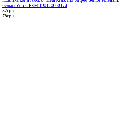
Повязка капитанская Meta Armband Striped Senior зеленый,
белый Уни OFSM 1901200001vd
82
грн
78
грн