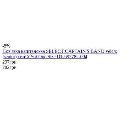
-5%
Пов'язка капітанська SELECT CAPTAIN'S BAND velcro
(senior) синій Уні One Size DT-697782-004
297
грн
282
грн