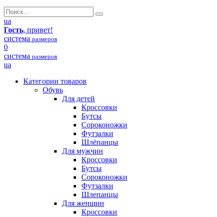
ua
Гость
, привет!
система
размеров
0
система
размеров
ua
Категории товаров
Обувь
Для детей
Кроссовки
Бутсы
Сороконожки
Футзалки
Шлёпанцы
Для мужчин
Кроссовки
Бутсы
Сороконожки
Футзалки
Шлепанцы
Для женщин
Кроссовки