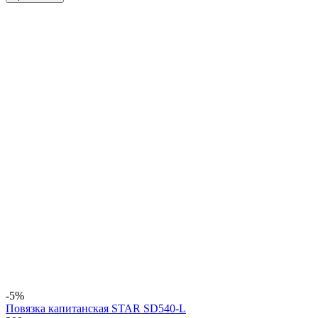
-5%
Повязка капитанская STAR SD540-L