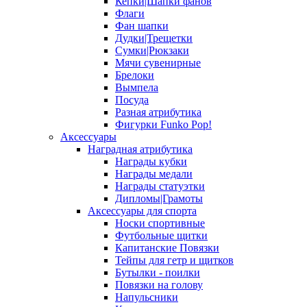
Кепки|Шапки фанов
Флаги
Фан шапки
Дудки|Трещетки
Сумки|Рюкзаки
Мячи сувенирные
Брелоки
Вымпела
Посуда
Разная атрибутика
Фигурки Funko Pop!
Аксессуары
Наградная атрибутика
Награды кубки
Награды медали
Награды статуэтки
Дипломы|Грамоты
Аксессуары для спорта
Носки спортивные
Футбольные щитки
Капитанские Повязки
Тейпы для гетр и щитков
Бутылки - поилки
Повязки на голову
Напульсники