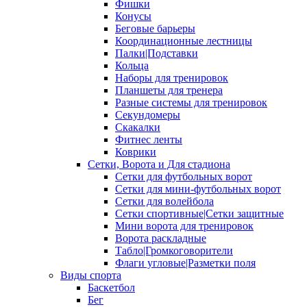
Фишки
Конусы
Беговые барьеры
Координационные лестницы
Палки|Подставки
Кольца
Наборы для тренировок
Планшеты для тренера
Разные системы для тренировок
Секундомеры
Скакалки
Фитнес ленты
Коврики
Сетки, Ворота и Для стадиона
Сетки для футбольных ворот
Сетки для мини-футбольных ворот
Сетки для волейбола
Сетки спортивные|Сетки защитные
Мини ворота для тренировок
Ворота раскладные
Табло|Громкоговорители
Флаги угловые|Разметки поля
Виды спорта
Баскетбол
Бег