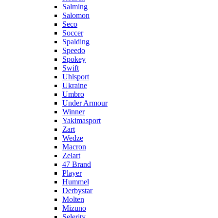
Salming
Salomon
Seco
Soccer
Spalding
Speedo
Spokey
Swift
Uhlsport
Ukraine
Umbro
Under Armour
Winner
Yakimasport
Zart
Wedze
Macron
Zelart
47 Brand
Player
Hummel
Derbystar
Molten
Mizuno
Selerity