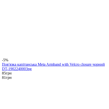
-5%
Пов'язка капітанська Meta Armband with Velcro closure чорний
DT-1902240003ng
85
грн
81
грн