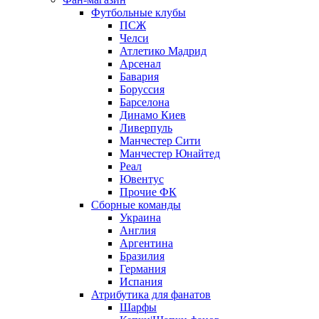
Футбольные клубы
ПСЖ
Челси
Атлетико Мадрид
Арсенал
Бавария
Боруссия
Барселона
Динамо Киев
Ливерпуль
Манчестер Сити
Манчестер Юнайтед
Реал
Ювентус
Прочие ФК
Сборные команды
Украина
Англия
Аргентина
Бразилия
Германия
Испания
Атрибутика для фанатов
Шарфы