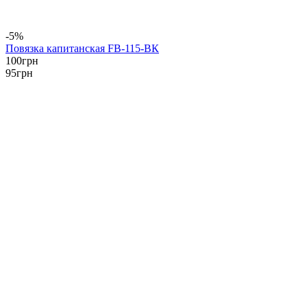
-5%
Повязка капитанская FB-115-ВК
100
грн
95
грн