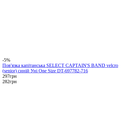
-5%
Пов'язка капітанська SELECT CAPTAIN'S BAND velcro
(senior) синій Уні One Size DT-697782-716
297
грн
282
грн