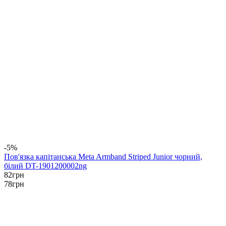
-5%
Пов'язка капітанська Meta Armband Striped Junior чорний,
білий DT-1901200002ng
82
грн
78
грн