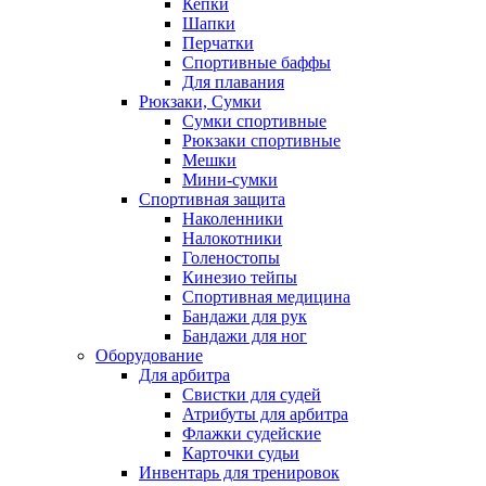
Кепки
Шапки
Перчатки
Спортивные баффы
Для плавания
Рюкзаки, Сумки
Сумки спортивные
Рюкзаки спортивные
Мешки
Мини-сумки
Спортивная защита
Наколенники
Налокотники
Голеностопы
Кинезио тейпы
Спортивная медицина
Бандажи для рук
Бандажи для ног
Оборудование
Для арбитра
Свистки для судей
Атрибуты для арбитра
Флажки судейские
Карточки судьи
Инвентарь для тренировок