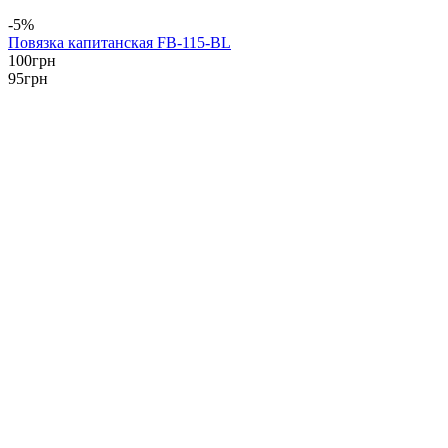
-5%
Повязка капитанская FB-115-BL
100
грн
95
грн