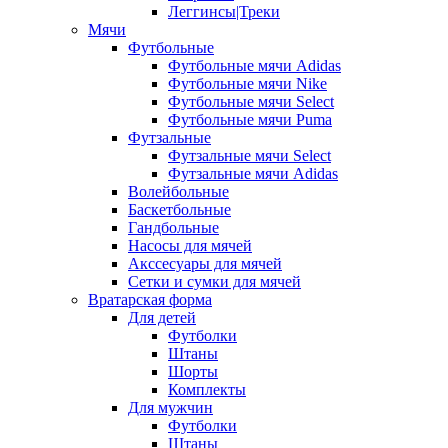
Леггинсы|Треки
Мячи
Футбольные
Футбольные мячи Adidas
Футбольные мячи Nike
Футбольные мячи Select
Футбольные мячи Puma
Футзальные
Футзальные мячи Select
Футзальные мячи Adidas
Волейбольные
Баскетбольные
Гандбольные
Насосы для мячей
Акссесуары для мячей
Сетки и сумки для мячей
Вратарская форма
Для детей
Футболки
Штаны
Шорты
Комплекты
Для мужчин
Футболки
Штаны