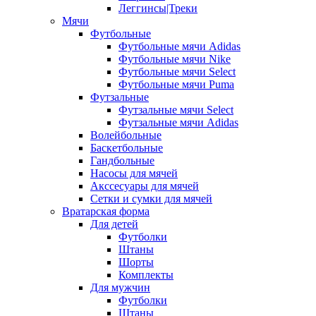
Леггинсы|Треки
Мячи
Футбольные
Футбольные мячи Adidas
Футбольные мячи Nike
Футбольные мячи Select
Футбольные мячи Puma
Футзальные
Футзальные мячи Select
Футзальные мячи Adidas
Волейбольные
Баскетбольные
Гандбольные
Насосы для мячей
Акссесуары для мячей
Сетки и сумки для мячей
Вратарская форма
Для детей
Футболки
Штаны
Шорты
Комплекты
Для мужчин
Футболки
Штаны