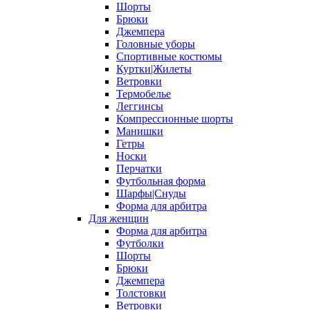
Шорты
Брюки
Джемпера
Головные уборы
Спортивные костюмы
Куртки|Жилеты
Ветровки
Термобелье
Леггинсы
Компрессионные шорты
Манишки
Гетры
Носки
Перчатки
Футбольная форма
Шарфы|Снуды
Форма для арбитра
Для женщин
Форма для арбитра
Футболки
Шорты
Брюки
Джемпера
Толстовки
Ветровки