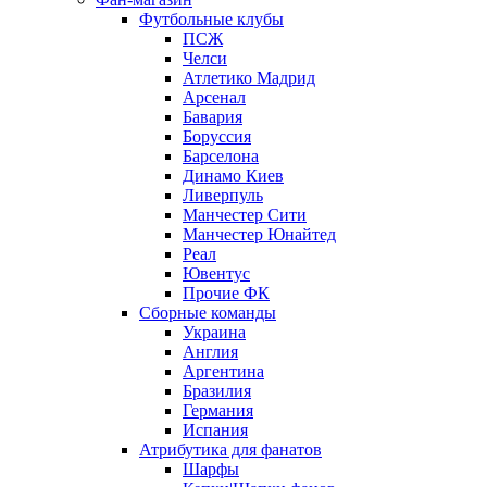
Футбольные клубы
ПСЖ
Челси
Атлетико Мадрид
Арсенал
Бавария
Боруссия
Барселона
Динамо Киев
Ливерпуль
Манчестер Сити
Манчестер Юнайтед
Реал
Ювентус
Прочие ФК
Сборные команды
Украина
Англия
Аргентина
Бразилия
Германия
Испания
Атрибутика для фанатов
Шарфы