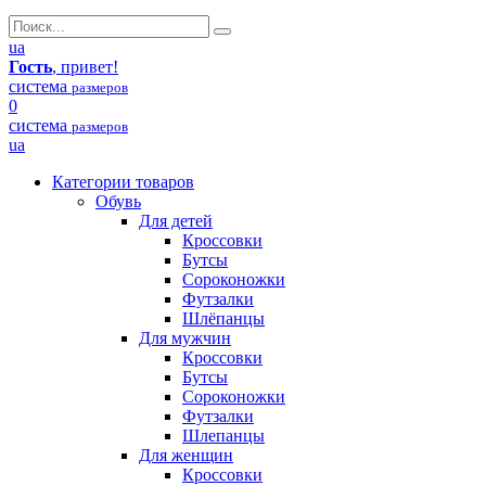
ua
Гость
, привет!
система
размеров
0
система
размеров
ua
Категории товаров
Обувь
Для детей
Кроссовки
Бутсы
Сороконожки
Футзалки
Шлёпанцы
Для мужчин
Кроссовки
Бутсы
Сороконожки
Футзалки
Шлепанцы
Для женщин
Кроссовки