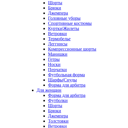
Шорты
Брюки
Джемпера
Головные уборы
Спортивные костюмы
Куртки|Жилеты
Ветровки
Термобелье
Леггинсы
Компрессионные шорты
Манишки
Гетры
Носки
Перчатки
Футбольная форма
Шарфы|Снуды
Форма для арбитра
Для женщин
Форма для арбитра
Футболки
Шорты
Брюки
Джемпера
Толстовки
Ветровки