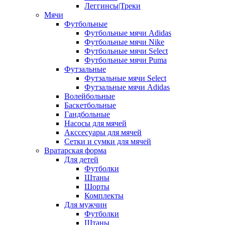
Леггинсы|Треки
Мячи
Футбольные
Футбольные мячи Adidas
Футбольные мячи Nike
Футбольные мячи Select
Футбольные мячи Puma
Футзальные
Футзальные мячи Select
Футзальные мячи Adidas
Волейбольные
Баскетбольные
Гандбольные
Насосы для мячей
Акссесуары для мячей
Сетки и сумки для мячей
Вратарская форма
Для детей
Футболки
Штаны
Шорты
Комплекты
Для мужчин
Футболки
Штаны