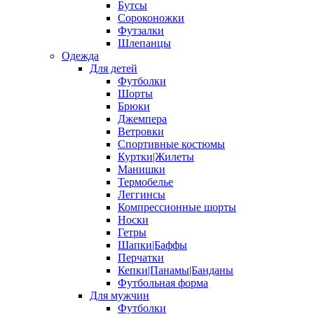
Бутсы
Сороконожки
Футзалки
Шлепанцы
Одежда
Для детей
Футболки
Шорты
Брюки
Джемпера
Ветровки
Спортивные костюмы
Куртки|Жилеты
Манишки
Термобелье
Леггинсы
Компрессионные шорты
Носки
Гетры
Шапки|Баффы
Перчатки
Кепки|Панамы|Банданы
Футбольная форма
Для мужчин
Футболки