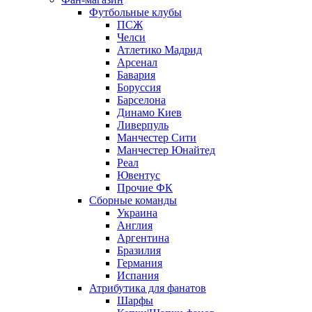
Футбольные клубы
ПСЖ
Челси
Атлетико Мадрид
Арсенал
Бавария
Боруссия
Барселона
Динамо Киев
Ливерпуль
Манчестер Сити
Манчестер Юнайтед
Реал
Ювентус
Прочие ФК
Сборные команды
Украина
Англия
Аргентина
Бразилия
Германия
Испания
Атрибутика для фанатов
Шарфы