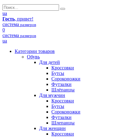
ua
Гость
, привет!
система
размеров
0
система
размеров
ua
Категории товаров
Обувь
Для детей
Кроссовки
Бутсы
Сороконожки
Футзалки
Шлёпанцы
Для мужчин
Кроссовки
Бутсы
Сороконожки
Футзалки
Шлепанцы
Для женщин
Кроссовки