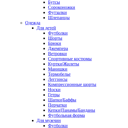
Бутсы
Сороконожки
Футзалки
Шлепанцы
Одежда
Для детей
Футболки
Шорты
Брюки
Джемпера
Ветровки
Спортивные костюмы
Куртки|Жилеты
Манишки
Термобелье
Леггинсы
Компрессионные шорты
Носки
Гетры
Шапки|Баффы
Перчатки
Кепки|Панамы|Банданы
Футбольная форма
Для мужчин
Футболки