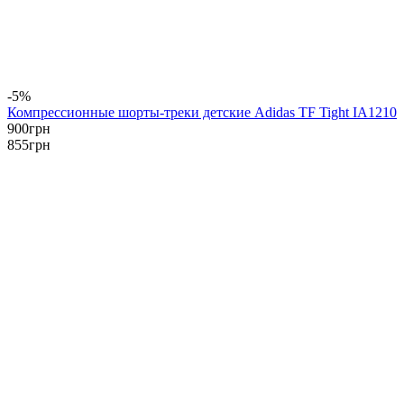
-5%
Компрессионные шорты-треки детские Adidas TF Tight IA1210
900
грн
855
грн