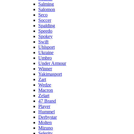
Salming
Salomon
Seco
Soccer
Spalding
Speedo
Spokey
Swift
Uhlsport
Ukraine
Umbro
Under Armour
Winner
Yakimasport
Zart
Wedze
Macron
Zelart
47 Brand
Player
Hummel
Derbystar
Molten
Mizuno
Selerity