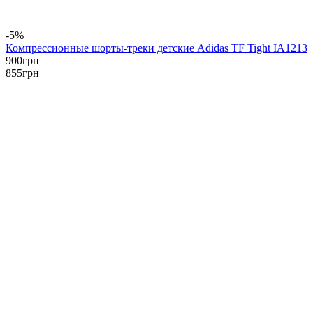
-5%
Компрессионные шорты-треки детские Adidas TF Tight IA1213
900
грн
855
грн