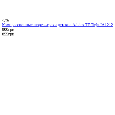
-5%
Компрессионные шорты-треки детские Adidas TF Tight IA1212
900
грн
855
грн