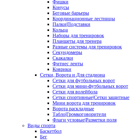
Фишки
Конусы
Беговые барьеры
Координационные лестницы
Палки|Подставки
Кольца
Наборы для тренировок
Планшеты для тренера
Разные системы для тренировок
Секундомеры
Скакалки
Фитнес ленты
Коврики
Сетки, Ворота и Для стадиона
Сетки для футбольных ворот
Сетки для мини-футбольных ворот
Сетки для волейбола
Сетки спортивные|Сетки защитные
Мини ворота для тренировок
Ворота раскладные
Табло|Громкоговорители
Флаги угловые|Разметки поля
Виды спорта
Баскетбол
Бег