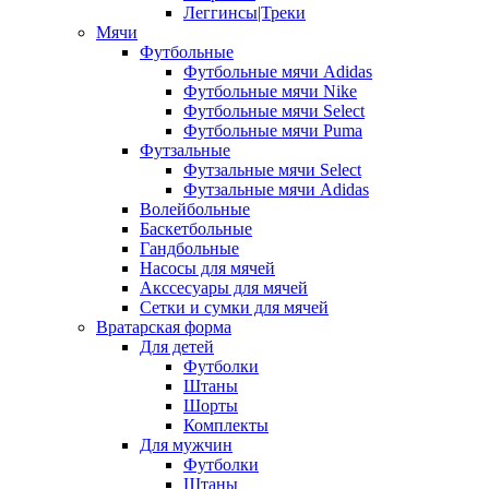
Леггинсы|Треки
Мячи
Футбольные
Футбольные мячи Adidas
Футбольные мячи Nike
Футбольные мячи Select
Футбольные мячи Puma
Футзальные
Футзальные мячи Select
Футзальные мячи Adidas
Волейбольные
Баскетбольные
Гандбольные
Насосы для мячей
Акссесуары для мячей
Сетки и сумки для мячей
Вратарская форма
Для детей
Футболки
Штаны
Шорты
Комплекты
Для мужчин
Футболки
Штаны