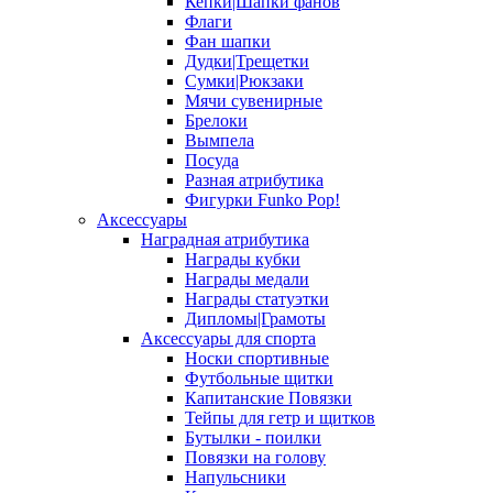
Кепки|Шапки фанов
Флаги
Фан шапки
Дудки|Трещетки
Сумки|Рюкзаки
Мячи сувенирные
Брелоки
Вымпела
Посуда
Разная атрибутика
Фигурки Funko Pop!
Аксессуары
Наградная атрибутика
Награды кубки
Награды медали
Награды статуэтки
Дипломы|Грамоты
Аксессуары для спорта
Носки спортивные
Футбольные щитки
Капитанские Повязки
Тейпы для гетр и щитков
Бутылки - поилки
Повязки на голову
Напульсники