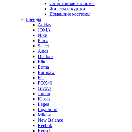
Спортивные костюмы
Жилеты и куртки
Домашние костюмы
Бренды
Adidas
JOMA
Nike
Puma
Select
Asics
Diadora
Elite
Erima
Europaw
FC
FOX40
Givova
Jordan
Kipsta
Legea
Liga Sport
Mikasa
New Balance
Reebok
Reusch