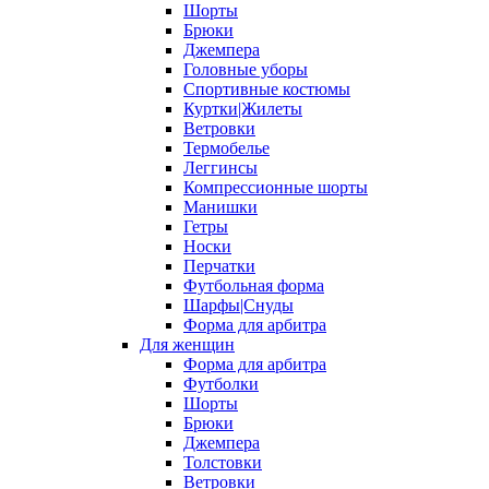
Шорты
Брюки
Джемпера
Головные уборы
Спортивные костюмы
Куртки|Жилеты
Ветровки
Термобелье
Леггинсы
Компрессионные шорты
Манишки
Гетры
Носки
Перчатки
Футбольная форма
Шарфы|Снуды
Форма для арбитра
Для женщин
Форма для арбитра
Футболки
Шорты
Брюки
Джемпера
Толстовки
Ветровки