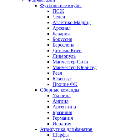
Футбольные клубы
ПСЖ
Челси
Атлетико Мадрид
Арсенал
Бавария
Боруссия
Барселона
Динамо Киев
Ливерпуль
Манчестер Сити
Манчестер Юнайтед
Реал
Ювентус
Прочие ФК
Сборные команды
Украина
Англия
Аргентина
Бразилия
Германия
Испания
Атрибутика для фанатов
Шарфы