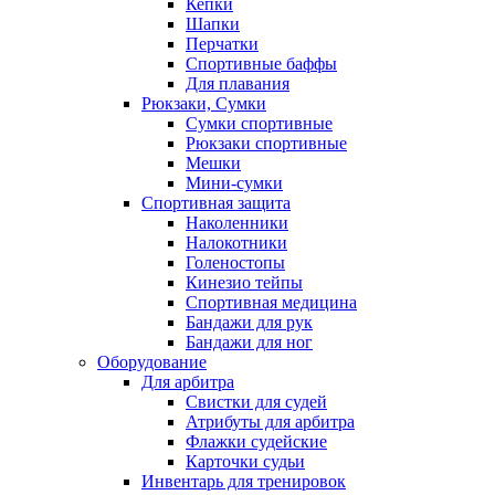
Кепки
Шапки
Перчатки
Спортивные баффы
Для плавания
Рюкзаки, Сумки
Сумки спортивные
Рюкзаки спортивные
Мешки
Мини-сумки
Спортивная защита
Наколенники
Налокотники
Голеностопы
Кинезио тейпы
Спортивная медицина
Бандажи для рук
Бандажи для ног
Оборудование
Для арбитра
Свистки для судей
Атрибуты для арбитра
Флажки судейские
Карточки судьи
Инвентарь для тренировок