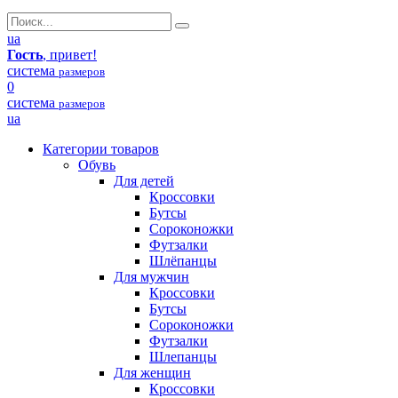
ua
Гость
, привет!
система
размеров
0
система
размеров
ua
Категории товаров
Обувь
Для детей
Кроссовки
Бутсы
Сороконожки
Футзалки
Шлёпанцы
Для мужчин
Кроссовки
Бутсы
Сороконожки
Футзалки
Шлепанцы
Для женщин
Кроссовки