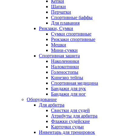
Кепки
Шапки
Перчатки
Спортивные баффы
Для плавания
Рюкзаки, Сумки
Сумки спортивные
Рюкзаки спортивные
Мешки
Мини-сумки
Спортивная защита
Наколенники
Налокотники
Голеностопы
Кинезио тейпы
Спортивная медицина
Бандажи для рук
Бандажи для ног
Оборудование
Для арбитра
Свистки для судей
Атрибуты для арбитра
Флажки судейские
Карточки судьи
Инвентарь для тренировок