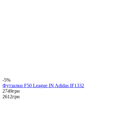
-5%
Футзалки F50 League IN Adidas IF1332
2749
грн
2612
грн