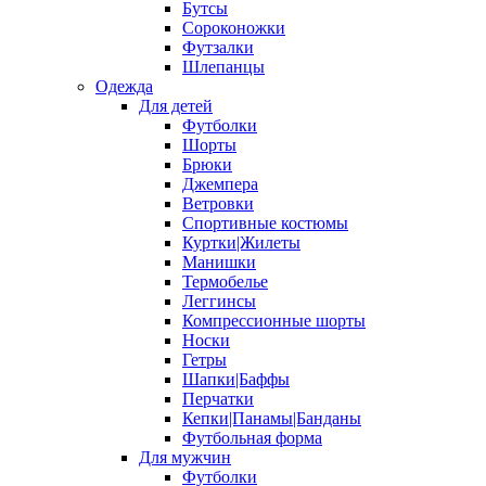
Бутсы
Сороконожки
Футзалки
Шлепанцы
Одежда
Для детей
Футболки
Шорты
Брюки
Джемпера
Ветровки
Спортивные костюмы
Куртки|Жилеты
Манишки
Термобелье
Леггинсы
Компрессионные шорты
Носки
Гетры
Шапки|Баффы
Перчатки
Кепки|Панамы|Банданы
Футбольная форма
Для мужчин
Футболки