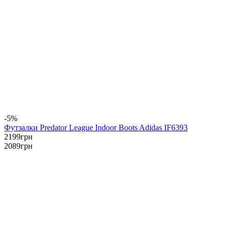
-5%
Футзалки Predator League Indoor Boots Adidas IF6393
2199
грн
2089
грн