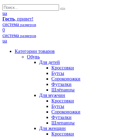
ua
Гость
, привет!
система
размеров
0
система
размеров
ua
Категории товаров
Обувь
Для детей
Кроссовки
Бутсы
Сороконожки
Футзалки
Шлёпанцы
Для мужчин
Кроссовки
Бутсы
Сороконожки
Футзалки
Шлепанцы
Для женщин
Кроссовки