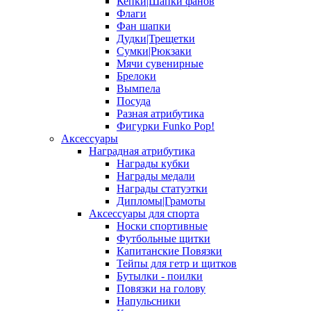
Кепки|Шапки фанов
Флаги
Фан шапки
Дудки|Трещетки
Сумки|Рюкзаки
Мячи сувенирные
Брелоки
Вымпела
Посуда
Разная атрибутика
Фигурки Funko Pop!
Аксессуары
Наградная атрибутика
Награды кубки
Награды медали
Награды статуэтки
Дипломы|Грамоты
Аксессуары для спорта
Носки спортивные
Футбольные щитки
Капитанские Повязки
Тейпы для гетр и щитков
Бутылки - поилки
Повязки на голову
Напульсники