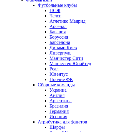
Футбольные клубы
ПСЖ
Челси
Атлетико Мадрид
Арсенал
Бавария
Боруссия
Барселона
Динамо Киев
Ливерпуль
Манчестер Сити
Манчестер Юнайтед
Реал
Ювентус
Прочие ФК
Сборные команды
Украина
Англия
Аргентина
Бразилия
Германия
Испания
Атрибутика для фанатов
Шарфы