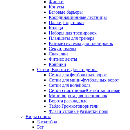
Фишки
Конусы
Беговые барьеры
Координационные лестницы
Палки|Подставки
Кольца
Наборы для тренировок
Планшеты для тренера
Разные системы для тренировок
Секундомеры
Скакалки
Фитнес ленты
Коврики
Сетки, Ворота и Для стадиона
Сетки для футбольных ворот
Сетки для мини-футбольных ворот
Сетки для волейбола
Сетки спортивные|Сетки защитные
Мини ворота для тренировок
Ворота раскладные
Табло|Громкоговорители
Флаги угловые|Разметки поля
Виды спорта
Баскетбол
Бег