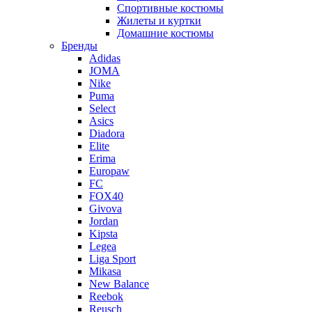
Спортивные костюмы
Жилеты и куртки
Домашние костюмы
Бренды
Adidas
JOMA
Nike
Puma
Select
Asics
Diadora
Elite
Erima
Europaw
FC
FOX40
Givova
Jordan
Kipsta
Legea
Liga Sport
Mikasa
New Balance
Reebok
Reusch