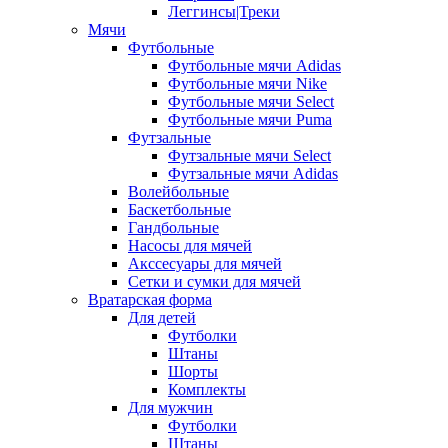
Леггинсы|Треки
Мячи
Футбольные
Футбольные мячи Adidas
Футбольные мячи Nike
Футбольные мячи Select
Футбольные мячи Puma
Футзальные
Футзальные мячи Select
Футзальные мячи Adidas
Волейбольные
Баскетбольные
Гандбольные
Насосы для мячей
Акссесуары для мячей
Сетки и сумки для мячей
Вратарская форма
Для детей
Футболки
Штаны
Шорты
Комплекты
Для мужчин
Футболки
Штаны