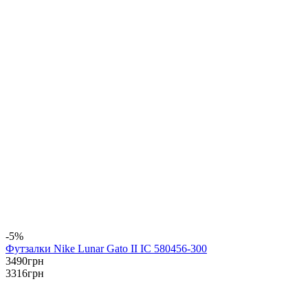
-5%
Футзалки Nike Lunar Gato II IC 580456-300
3490
грн
3316
грн