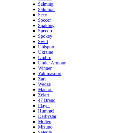
Salming
Salomon
Seco
Soccer
Spalding
Speedo
Spokey
Swift
Uhlsport
Ukraine
Umbro
Under Armour
Winner
Yakimasport
Zart
Wedze
Macron
Zelart
47 Brand
Player
Hummel
Derbystar
Molten
Mizuno
Selerity