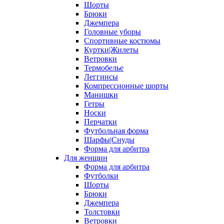
Шорты
Брюки
Джемпера
Головные уборы
Спортивные костюмы
Куртки|Жилеты
Ветровки
Термобелье
Леггинсы
Компрессионные шорты
Манишки
Гетры
Носки
Перчатки
Футбольная форма
Шарфы|Снуды
Форма для арбитра
Для женщин
Форма для арбитра
Футболки
Шорты
Брюки
Джемпера
Толстовки
Ветровки