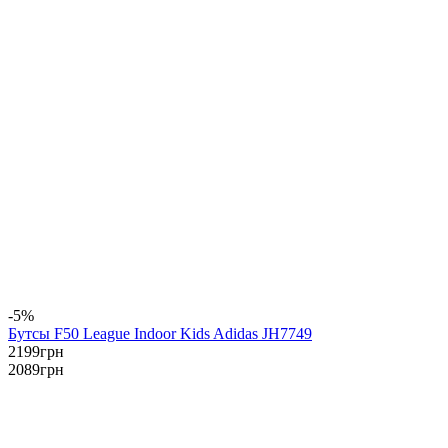
-5%
Бутсы F50 League Indoor Kids Adidas JH7749
2199
грн
2089
грн