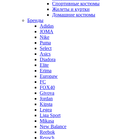
Спортивные костюмы
Жилеты и куртки
Домашние костюмы
Бренды
Adidas
JOMA
Nike
Puma
Select
Asics
Diadora
Elite
Erima
Europaw
FC
FOX40
Givova
Jordan
Kipsta
Legea
Liga Sport
Mikasa
New Balance
Reebok
Reusch