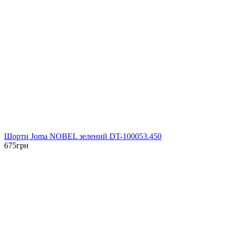
Шорти Joma NOBEL зелений DT-100053.450
675
грн