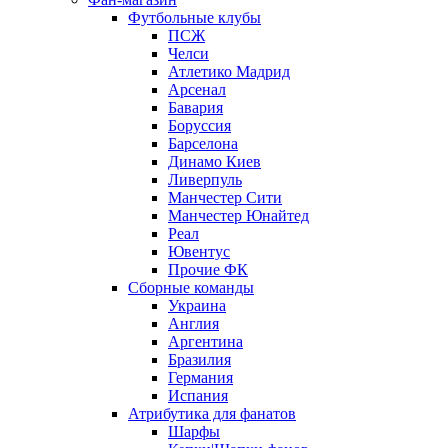
Футбольные клубы
ПСЖ
Челси
Атлетико Мадрид
Арсенал
Бавария
Боруссия
Барселона
Динамо Киев
Ливерпуль
Манчестер Сити
Манчестер Юнайтед
Реал
Ювентус
Прочие ФК
Сборные команды
Украина
Англия
Аргентина
Бразилия
Германия
Испания
Атрибутика для фанатов
Шарфы