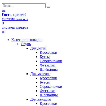
ua
Гость
, привет!
система
размеров
0
система
размеров
ua
Категории товаров
Обувь
Для детей
Кроссовки
Бутсы
Сороконожки
Футзалки
Шлёпанцы
Для мужчин
Кроссовки
Бутсы
Сороконожки
Футзалки
Шлепанцы
Для женщин
Кроссовки