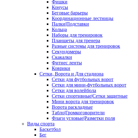
Фишки
Конусы
Беговые барьеры
Координационные лестницы
Палки|Подставки
Кольца
Наборы для тренировок
Планшеты для тренера
Разные системы для тренировок
Секундомеры
Скакалки
Фитнес ленты
Коврики
Сетки, Ворота и Для стадиона
Сетки для футбольных ворот
Сетки для мини-футбольных ворот
Сетки для волейбола
Сетки спортивные|Сетки защитные
Мини ворота для тренировок
Ворота раскладные
Табло|Громкоговорители
Флаги угловые|Разметки поля
Виды спорта
Баскетбол
Бег