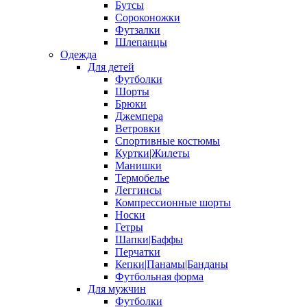
Бутсы
Сороконожки
Футзалки
Шлепанцы
Одежда
Для детей
Футболки
Шорты
Брюки
Джемпера
Ветровки
Спортивные костюмы
Куртки|Жилеты
Манишки
Термобелье
Леггинсы
Компрессионные шорты
Носки
Гетры
Шапки|Баффы
Перчатки
Кепки|Панамы|Банданы
Футбольная форма
Для мужчин
Футболки