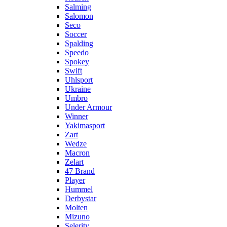
Salming
Salomon
Seco
Soccer
Spalding
Speedo
Spokey
Swift
Uhlsport
Ukraine
Umbro
Under Armour
Winner
Yakimasport
Zart
Wedze
Macron
Zelart
47 Brand
Player
Hummel
Derbystar
Molten
Mizuno
Selerity