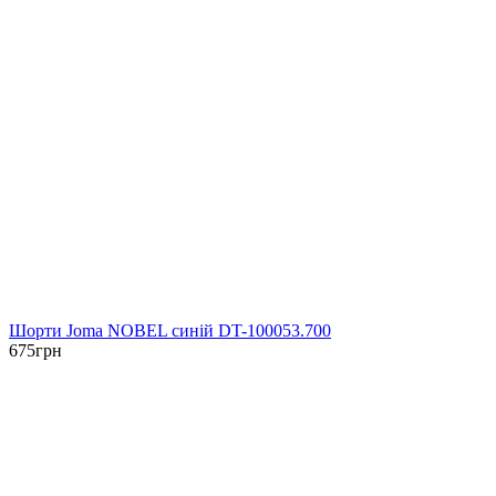
Шорти Joma NOBEL синій DT-100053.700
675
грн