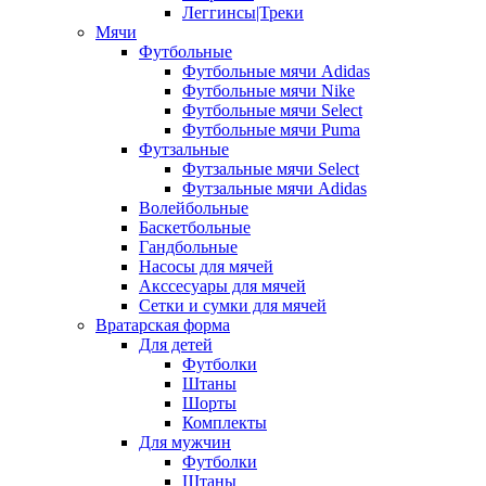
Леггинсы|Треки
Мячи
Футбольные
Футбольные мячи Adidas
Футбольные мячи Nike
Футбольные мячи Select
Футбольные мячи Puma
Футзальные
Футзальные мячи Select
Футзальные мячи Adidas
Волейбольные
Баскетбольные
Гандбольные
Насосы для мячей
Акссесуары для мячей
Сетки и сумки для мячей
Вратарская форма
Для детей
Футболки
Штаны
Шорты
Комплекты
Для мужчин
Футболки
Штаны