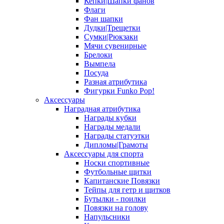
Кепки|Шапки фанов
Флаги
Фан шапки
Дудки|Трещетки
Сумки|Рюкзаки
Мячи сувенирные
Брелоки
Вымпела
Посуда
Разная атрибутика
Фигурки Funko Pop!
Аксессуары
Наградная атрибутика
Награды кубки
Награды медали
Награды статуэтки
Дипломы|Грамоты
Аксессуары для спорта
Носки спортивные
Футбольные щитки
Капитанские Повязки
Тейпы для гетр и щитков
Бутылки - поилки
Повязки на голову
Напульсники