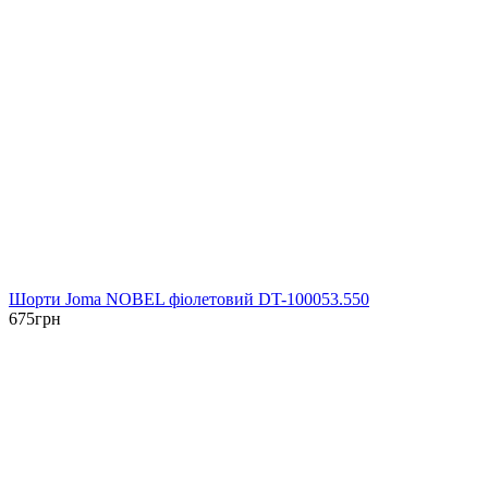
Шорти Joma NOBEL фіолетовий DT-100053.550
675
грн