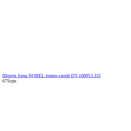
Шорти Joma NOBEL темно-синій DT-100053.331
675
грн