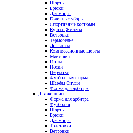
Шорты
Брюки
Джемпера
Головные уборы
Спортивные костюмы
Куртки|Жилеты
Ветровки
Термобелье
Леггинсы
Компрессионные шорты
Манишки
Гетры
Носки
Перчатки
Футбольная форма
Шарфы|Снуды
Форма для арбитра
Для женщин
Форма для арбитра
Футболки
Шорты
Брюки
Джемпера
Толстовки
Ветровки