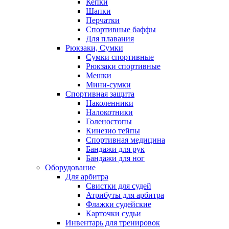
Кепки
Шапки
Перчатки
Спортивные баффы
Для плавания
Рюкзаки, Сумки
Сумки спортивные
Рюкзаки спортивные
Мешки
Мини-сумки
Спортивная защита
Наколенники
Налокотники
Голеностопы
Кинезио тейпы
Спортивная медицина
Бандажи для рук
Бандажи для ног
Оборудование
Для арбитра
Свистки для судей
Атрибуты для арбитра
Флажки судейские
Карточки судьи
Инвентарь для тренировок