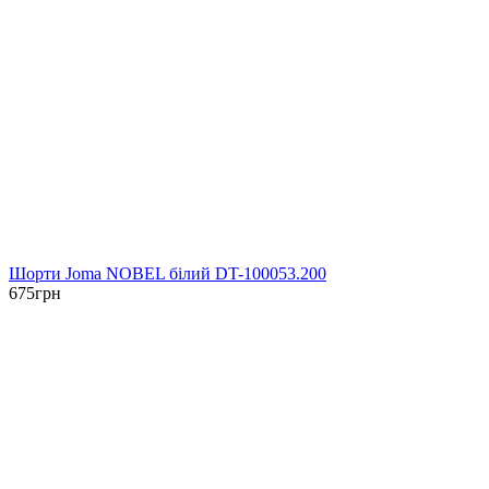
Шорти Joma NOBEL білий DT-100053.200
675
грн