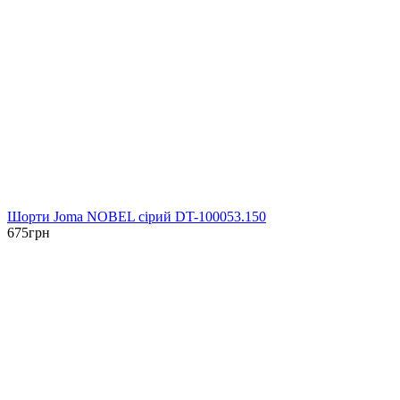
Шорти Joma NOBEL сірий DT-100053.150
675
грн