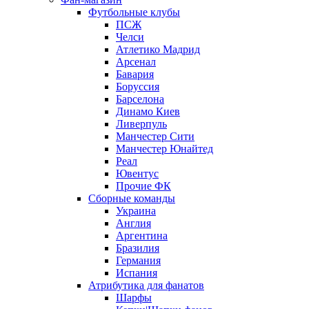
Футбольные клубы
ПСЖ
Челси
Атлетико Мадрид
Арсенал
Бавария
Боруссия
Барселона
Динамо Киев
Ливерпуль
Манчестер Сити
Манчестер Юнайтед
Реал
Ювентус
Прочие ФК
Сборные команды
Украина
Англия
Аргентина
Бразилия
Германия
Испания
Атрибутика для фанатов
Шарфы