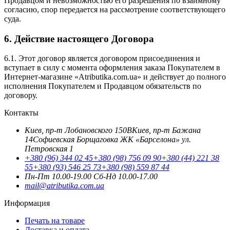
Продавцом и невозможностью его разрешения по взаимному
согласию, спор передается на рассмотрение соответствующего
суда.
6. Действие настоящего Договора
6.1. Этот договор является договором присоединения и
вступает в силу с момента оформления заказа Покупателем в
Интернет-магазине «Atributika.com.ua» и действует до полного
исполнения Покупателем и Продавцом обязательств по
договору.
Контакты
Киев, пр-т Лобановского 150В
Киев, пр-т Бажана
14
Софиевская Борщаговка ЖК «Барселона» ул.
Петровская 1
+380 (96) 344 02 45
+380 (98) 756 09 90
+380 (44) 221 38
55
+380 (93) 546 25 73
+380 (98) 559 87 44
Пн-Пт 10.00-19.00
Cб-Нд 10.00-17.00
mail@atributika.com.ua
Информация
Печать на товаре
Доставка и оплата