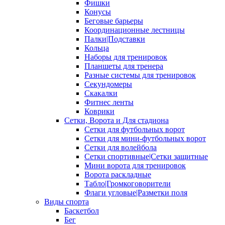
Фишки
Конусы
Беговые барьеры
Координационные лестницы
Палки|Подставки
Кольца
Наборы для тренировок
Планшеты для тренера
Разные системы для тренировок
Секундомеры
Скакалки
Фитнес ленты
Коврики
Сетки, Ворота и Для стадиона
Сетки для футбольных ворот
Сетки для мини-футбольных ворот
Сетки для волейбола
Сетки спортивные|Сетки защитные
Мини ворота для тренировок
Ворота раскладные
Табло|Громкоговорители
Флаги угловые|Разметки поля
Виды спорта
Баскетбол
Бег