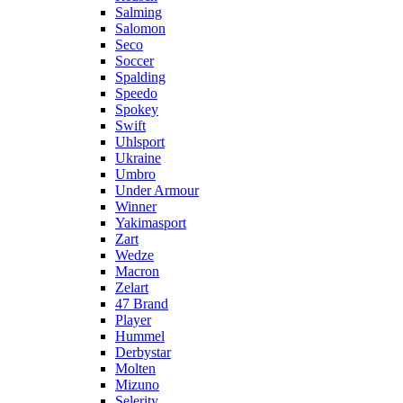
Salming
Salomon
Seco
Soccer
Spalding
Speedo
Spokey
Swift
Uhlsport
Ukraine
Umbro
Under Armour
Winner
Yakimasport
Zart
Wedze
Macron
Zelart
47 Brand
Player
Hummel
Derbystar
Molten
Mizuno
Selerity