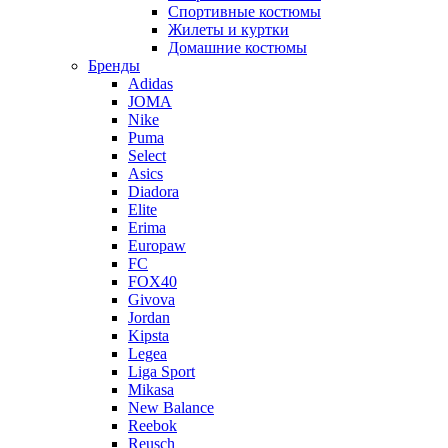
Спортивные костюмы
Жилеты и куртки
Домашние костюмы
Бренды
Adidas
JOMA
Nike
Puma
Select
Asics
Diadora
Elite
Erima
Europaw
FC
FOX40
Givova
Jordan
Kipsta
Legea
Liga Sport
Mikasa
New Balance
Reebok
Reusch