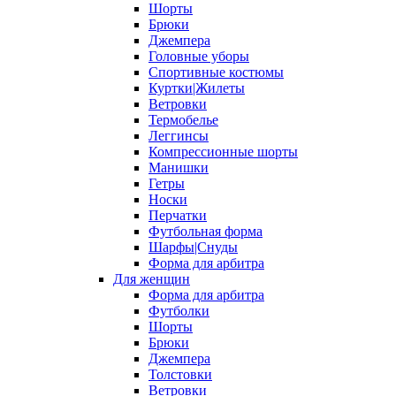
Шорты
Брюки
Джемпера
Головные уборы
Спортивные костюмы
Куртки|Жилеты
Ветровки
Термобелье
Леггинсы
Компрессионные шорты
Манишки
Гетры
Носки
Перчатки
Футбольная форма
Шарфы|Снуды
Форма для арбитра
Для женщин
Форма для арбитра
Футболки
Шорты
Брюки
Джемпера
Толстовки
Ветровки