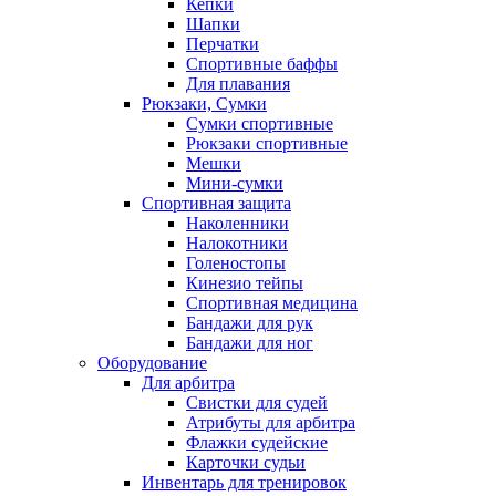
Кепки
Шапки
Перчатки
Спортивные баффы
Для плавания
Рюкзаки, Сумки
Сумки спортивные
Рюкзаки спортивные
Мешки
Мини-сумки
Спортивная защита
Наколенники
Налокотники
Голеностопы
Кинезио тейпы
Спортивная медицина
Бандажи для рук
Бандажи для ног
Оборудование
Для арбитра
Свистки для судей
Атрибуты для арбитра
Флажки судейские
Карточки судьи
Инвентарь для тренировок