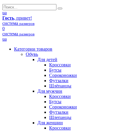
ua
Гость
, привет!
система
размеров
0
система
размеров
ua
Категории товаров
Обувь
Для детей
Кроссовки
Бутсы
Сороконожки
Футзалки
Шлёпанцы
Для мужчин
Кроссовки
Бутсы
Сороконожки
Футзалки
Шлепанцы
Для женщин
Кроссовки