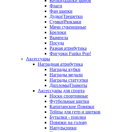
Кепки|Шапки фанов
Флаги
Фан шапки
Дудки|Трещетки
Сумки|Рюкзаки
Мячи сувенирные
Брелоки
Вымпела
Посуда
Разная атрибутика
Фигурки Funko Pop!
Аксессуары
Наградная атрибутика
Награды кубки
Награды медали
Награды статуэтки
Дипломы|Грамоты
Аксессуары для спорта
Носки спортивные
Футбольные щитки
Капитанские Повязки
Тейпы для гетр и щитков
Бутылки - поилки
Повязки на голову
Напульсники