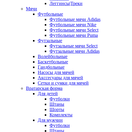
Леггинсы|Треки
Мячи
Футбольные
Футбольные мячи Adidas
Футбольные мячи Nike
Футбольные мячи Select
Футбольные мячи Puma
Футзальные
Футзальные мячи Select
Футзальные мячи Adidas
Волейбольные
Баскетбольные
Гандбольные
Насосы для мячей
Акссесуары для мячей
Сетки и сумки для мячей
Вратарская форма
Для детей
Футболки
Штаны
Шорты
Комплекты
Для мужчин
Футболки
Штаны