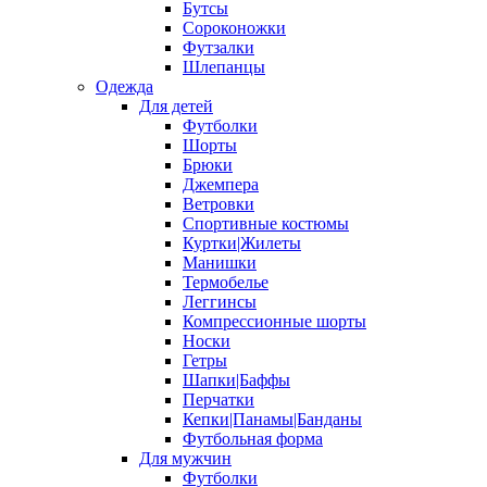
Бутсы
Сороконожки
Футзалки
Шлепанцы
Одежда
Для детей
Футболки
Шорты
Брюки
Джемпера
Ветровки
Спортивные костюмы
Куртки|Жилеты
Манишки
Термобелье
Леггинсы
Компрессионные шорты
Носки
Гетры
Шапки|Баффы
Перчатки
Кепки|Панамы|Банданы
Футбольная форма
Для мужчин
Футболки