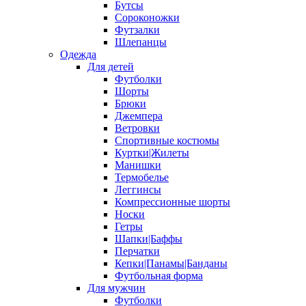
Бутсы
Сороконожки
Футзалки
Шлепанцы
Одежда
Для детей
Футболки
Шорты
Брюки
Джемпера
Ветровки
Спортивные костюмы
Куртки|Жилеты
Манишки
Термобелье
Леггинсы
Компрессионные шорты
Носки
Гетры
Шапки|Баффы
Перчатки
Кепки|Панамы|Банданы
Футбольная форма
Для мужчин
Футболки