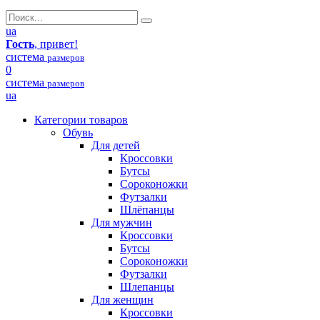
ua
Гость
, привет!
система
размеров
0
система
размеров
ua
Категории товаров
Обувь
Для детей
Кроссовки
Бутсы
Сороконожки
Футзалки
Шлёпанцы
Для мужчин
Кроссовки
Бутсы
Сороконожки
Футзалки
Шлепанцы
Для женщин
Кроссовки