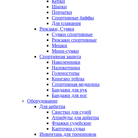
Кепки
Шапки
Перчатки
Спортивные баффы
Для плавания
Рюкзаки, Сумки
Сумки спортивные
Рюкзаки спортивные
Мешки
Мини-сумки
Спортивная защита
Наколенники
Налокотники
Голеностопы
Кинезио тейпы
Спортивная медицина
Бандажи для рук
Бандажи для ног
Оборудование
Для арбитра
Свистки для судей
Атрибуты для арбитра
Флажки судейские
Карточки судьи
Инвентарь для тренировок