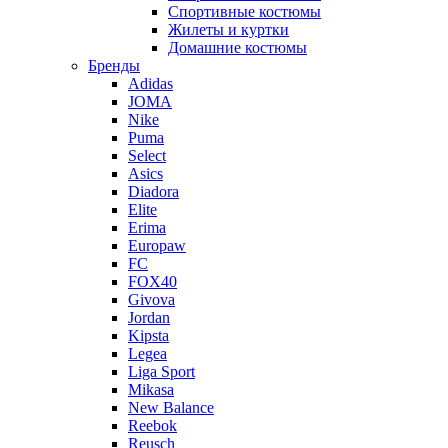
Спортивные костюмы
Жилеты и куртки
Домашние костюмы
Бренды
Adidas
JOMA
Nike
Puma
Select
Asics
Diadora
Elite
Erima
Europaw
FC
FOX40
Givova
Jordan
Kipsta
Legea
Liga Sport
Mikasa
New Balance
Reebok
Reusch