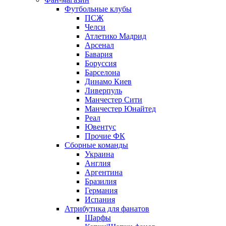
Футбольные клубы
ПСЖ
Челси
Атлетико Мадрид
Арсенал
Бавария
Боруссия
Барселона
Динамо Киев
Ливерпуль
Манчестер Сити
Манчестер Юнайтед
Реал
Ювентус
Прочие ФК
Сборные команды
Украина
Англия
Аргентина
Бразилия
Германия
Испания
Атрибутика для фанатов
Шарфы