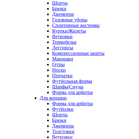
Шорты
Брюки
Джемпера
Головные уборы
Спортивные костюмы
Куртки|Жилеты
Ветровки
Термобелье
Леггинсы
Компрессионные шорты
Манишки
Гетры
Носки
Перчатки
Футбольная форма
Шарфы|Снуды
Форма для арбитра
Для женщин
Форма для арбитра
Футболки
Шорты
Брюки
Джемпера
Толстовки
Ветровки