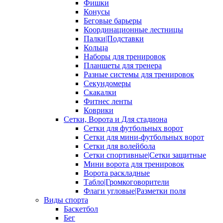
Фишки
Конусы
Беговые барьеры
Координационные лестницы
Палки|Подставки
Кольца
Наборы для тренировок
Планшеты для тренера
Разные системы для тренировок
Секундомеры
Скакалки
Фитнес ленты
Коврики
Сетки, Ворота и Для стадиона
Сетки для футбольных ворот
Сетки для мини-футбольных ворот
Сетки для волейбола
Сетки спортивные|Сетки защитные
Мини ворота для тренировок
Ворота раскладные
Табло|Громкоговорители
Флаги угловые|Разметки поля
Виды спорта
Баскетбол
Бег