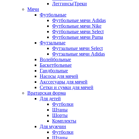
Леггинсы|Треки
Мячи
Футбольные
Футбольные мячи Adidas
Футбольные мячи Nike
Футбольные мячи Select
Футбольные мячи Puma
Футзальные
Футзальные мячи Select
Футзальные мячи Adidas
Волейбольные
Баскетбольные
Гандбольные
Насосы для мячей
Акссесуары для мячей
Сетки и сумки для мячей
Вратарская форма
Для детей
Футболки
Штаны
Шорты
Комплекты
Для мужчин
Футболки
Штаны