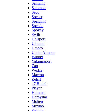
Salming
Salomon
Seco
Soccer
Spalding
Speedo
Spokey
Swift
Uhlsport
Ukraine
Umbro
Under Armour
Winner
Yakimasport
Zart
Wedze
Macron
Zelart
47 Brand
Player
Hummel
Derbystar
Molten
Mizuno
Selerity