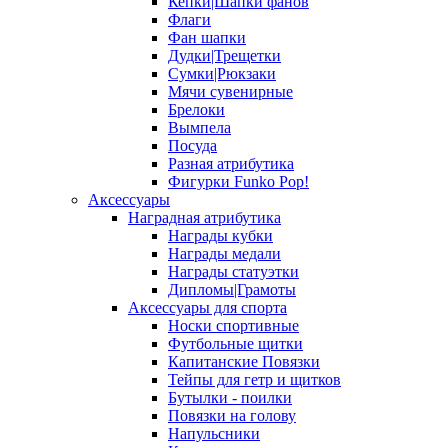
Кепки|Шапки фанов
Флаги
Фан шапки
Дудки|Трещетки
Сумки|Рюкзаки
Мячи сувенирные
Брелоки
Вымпела
Посуда
Разная атрибутика
Фигурки Funko Pop!
Аксессуары
Наградная атрибутика
Награды кубки
Награды медали
Награды статуэтки
Дипломы|Грамоты
Аксессуары для спорта
Носки спортивные
Футбольные щитки
Капитанские Повязки
Тейпы для гетр и щитков
Бутылки - поилки
Повязки на голову
Напульсники