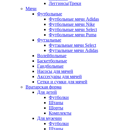
Леггинсы|Треки
Мячи
Футбольные
Футбольные мячи Adidas
Футбольные мячи Nike
Футбольные мячи Select
Футбольные мячи Puma
Футзальные
Футзальные мячи Select
Футзальные мячи Adidas
Волейбольные
Баскетбольные
Гандбольные
Насосы для мячей
Акссесуары для мячей
Сетки и сумки для мячей
Вратарская форма
Для детей
Футболки
Штаны
Шорты
Комплекты
Для мужчин
Футболки
Штаны