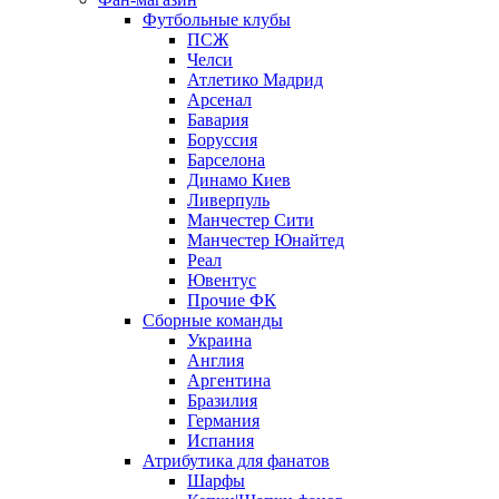
Футбольные клубы
ПСЖ
Челси
Атлетико Мадрид
Арсенал
Бавария
Боруссия
Барселона
Динамо Киев
Ливерпуль
Манчестер Сити
Манчестер Юнайтед
Реал
Ювентус
Прочие ФК
Сборные команды
Украина
Англия
Аргентина
Бразилия
Германия
Испания
Атрибутика для фанатов
Шарфы