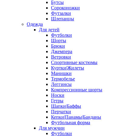
Бутсы
Сороконожки
Футзалки
Шлепанцы
Одежда
Для детей
Футболки
Шорты
Брюки
Джемпера
Ветровки
Спортивные костюмы
Куртки|Жилеты
Манишки
Термобелье
Леггинсы
Компрессионные шорты
Носки
Гетры
Шапки|Баффы
Перчатки
Кепки|Панамы|Банданы
Футбольная форма
Для мужчин
Футболки