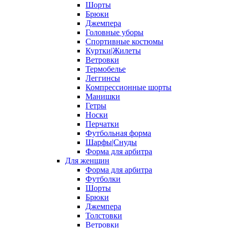
Шорты
Брюки
Джемпера
Головные уборы
Спортивные костюмы
Куртки|Жилеты
Ветровки
Термобелье
Леггинсы
Компрессионные шорты
Манишки
Гетры
Носки
Перчатки
Футбольная форма
Шарфы|Снуды
Форма для арбитра
Для женщин
Форма для арбитра
Футболки
Шорты
Брюки
Джемпера
Толстовки
Ветровки