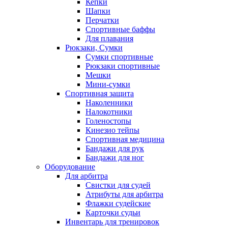
Кепки
Шапки
Перчатки
Спортивные баффы
Для плавания
Рюкзаки, Сумки
Сумки спортивные
Рюкзаки спортивные
Мешки
Мини-сумки
Спортивная защита
Наколенники
Налокотники
Голеностопы
Кинезио тейпы
Спортивная медицина
Бандажи для рук
Бандажи для ног
Оборудование
Для арбитра
Свистки для судей
Атрибуты для арбитра
Флажки судейские
Карточки судьи
Инвентарь для тренировок