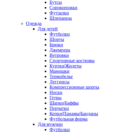
Бутсы
Сороконожки
Футзалки
Шлепанцы
Одежда
Для детей
Футболки
Шорты
Брюки
Джемпера
Ветровки
Спортивные костюмы
Куртки|Жилеты
Манишки
Термобелье
Леггинсы
Компрессионные шорты
Носки
Гетры
Шапки|Баффы
Перчатки
Кепки|Панамы|Банданы
Футбольная форма
Для мужчин
Футболки