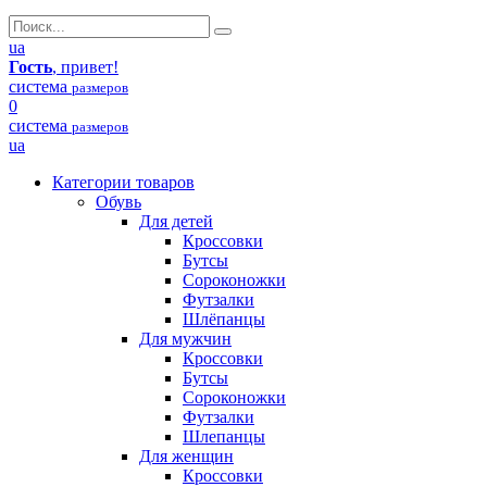
ua
Гость
, привет!
система
размеров
0
система
размеров
ua
Категории товаров
Обувь
Для детей
Кроссовки
Бутсы
Сороконожки
Футзалки
Шлёпанцы
Для мужчин
Кроссовки
Бутсы
Сороконожки
Футзалки
Шлепанцы
Для женщин
Кроссовки