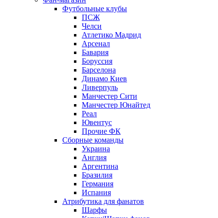
Футбольные клубы
ПСЖ
Челси
Атлетико Мадрид
Арсенал
Бавария
Боруссия
Барселона
Динамо Киев
Ливерпуль
Манчестер Сити
Манчестер Юнайтед
Реал
Ювентус
Прочие ФК
Сборные команды
Украина
Англия
Аргентина
Бразилия
Германия
Испания
Атрибутика для фанатов
Шарфы