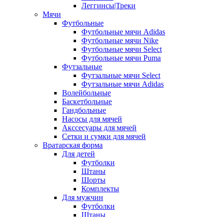
Леггинсы|Треки
Мячи
Футбольные
Футбольные мячи Adidas
Футбольные мячи Nike
Футбольные мячи Select
Футбольные мячи Puma
Футзальные
Футзальные мячи Select
Футзальные мячи Adidas
Волейбольные
Баскетбольные
Гандбольные
Насосы для мячей
Акссесуары для мячей
Сетки и сумки для мячей
Вратарская форма
Для детей
Футболки
Штаны
Шорты
Комплекты
Для мужчин
Футболки
Штаны