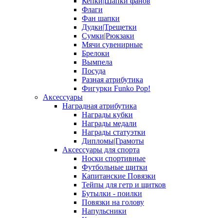
Кепки|Шапки фанов
Флаги
Фан шапки
Дудки|Трещетки
Сумки|Рюкзаки
Мячи сувенирные
Брелоки
Вымпела
Посуда
Разная атрибутика
Фигурки Funko Pop!
Аксессуары
Наградная атрибутика
Награды кубки
Награды медали
Награды статуэтки
Дипломы|Грамоты
Аксессуары для спорта
Носки спортивные
Футбольные щитки
Капитанские Повязки
Тейпы для гетр и щитков
Бутылки - поилки
Повязки на голову
Напульсники