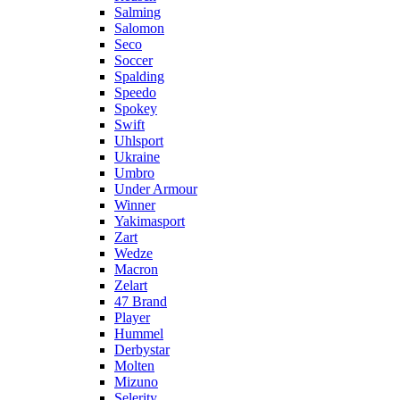
Salming
Salomon
Seco
Soccer
Spalding
Speedo
Spokey
Swift
Uhlsport
Ukraine
Umbro
Under Armour
Winner
Yakimasport
Zart
Wedze
Macron
Zelart
47 Brand
Player
Hummel
Derbystar
Molten
Mizuno
Selerity