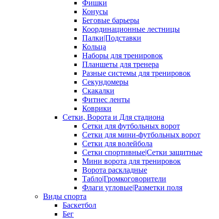
Фишки
Конусы
Беговые барьеры
Координационные лестницы
Палки|Подставки
Кольца
Наборы для тренировок
Планшеты для тренера
Разные системы для тренировок
Секундомеры
Скакалки
Фитнес ленты
Коврики
Сетки, Ворота и Для стадиона
Сетки для футбольных ворот
Сетки для мини-футбольных ворот
Сетки для волейбола
Сетки спортивные|Сетки защитные
Мини ворота для тренировок
Ворота раскладные
Табло|Громкоговорители
Флаги угловые|Разметки поля
Виды спорта
Баскетбол
Бег