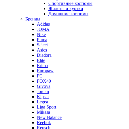
Спортивные костюмы
Жилеты и куртки
Домашние костюмы
Бренды
Adidas
JOMA
Nike
Puma
Select
Asics
Diadora
Elite
Erima
Europaw
FC
FOX40
Givova
Jordan
Kipsta
Legea
Liga Sport
Mikasa
New Balance
Reebok
Reusch