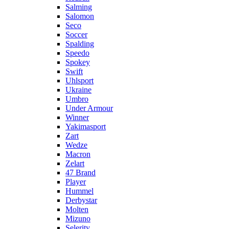
Salming
Salomon
Seco
Soccer
Spalding
Speedo
Spokey
Swift
Uhlsport
Ukraine
Umbro
Under Armour
Winner
Yakimasport
Zart
Wedze
Macron
Zelart
47 Brand
Player
Hummel
Derbystar
Molten
Mizuno
Selerity