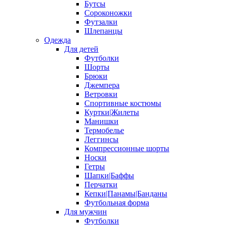
Бутсы
Сороконожки
Футзалки
Шлепанцы
Одежда
Для детей
Футболки
Шорты
Брюки
Джемпера
Ветровки
Спортивные костюмы
Куртки|Жилеты
Манишки
Термобелье
Леггинсы
Компрессионные шорты
Носки
Гетры
Шапки|Баффы
Перчатки
Кепки|Панамы|Банданы
Футбольная форма
Для мужчин
Футболки