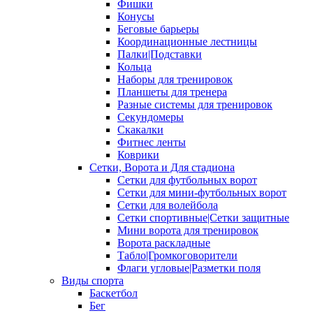
Фишки
Конусы
Беговые барьеры
Координационные лестницы
Палки|Подставки
Кольца
Наборы для тренировок
Планшеты для тренера
Разные системы для тренировок
Секундомеры
Скакалки
Фитнес ленты
Коврики
Сетки, Ворота и Для стадиона
Сетки для футбольных ворот
Сетки для мини-футбольных ворот
Сетки для волейбола
Сетки спортивные|Сетки защитные
Мини ворота для тренировок
Ворота раскладные
Табло|Громкоговорители
Флаги угловые|Разметки поля
Виды спорта
Баскетбол
Бег