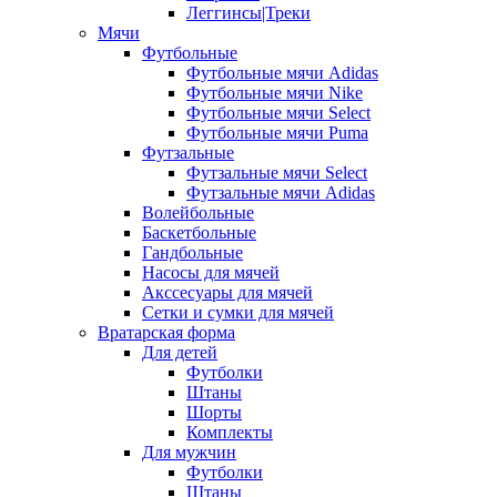
Леггинсы|Треки
Мячи
Футбольные
Футбольные мячи Adidas
Футбольные мячи Nike
Футбольные мячи Select
Футбольные мячи Puma
Футзальные
Футзальные мячи Select
Футзальные мячи Adidas
Волейбольные
Баскетбольные
Гандбольные
Насосы для мячей
Акссесуары для мячей
Сетки и сумки для мячей
Вратарская форма
Для детей
Футболки
Штаны
Шорты
Комплекты
Для мужчин
Футболки
Штаны