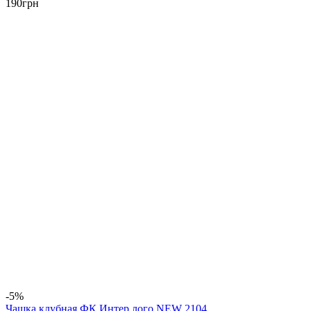
190
грн
-5%
Чашка клубная ФК Интер лого NEW 2104