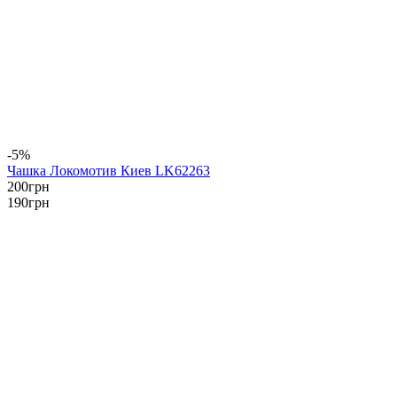
-5%
Чашка Локомотив Киев LK62263
200
грн
190
грн