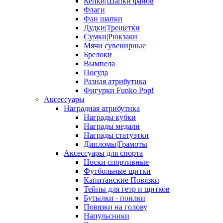
Кепки|Шапки фанов
Флаги
Фан шапки
Дудки|Трещетки
Сумки|Рюкзаки
Мячи сувенирные
Брелоки
Вымпела
Посуда
Разная атрибутика
Фигурки Funko Pop!
Аксессуары
Наградная атрибутика
Награды кубки
Награды медали
Награды статуэтки
Дипломы|Грамоты
Аксессуары для спорта
Носки спортивные
Футбольные щитки
Капитанские Повязки
Тейпы для гетр и щитков
Бутылки - поилки
Повязки на голову
Напульсники