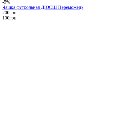
-5%
Чашка футбольная ДЮСШ Переможець
200
грн
190
грн