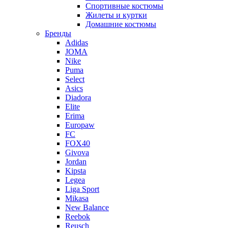
Спортивные костюмы
Жилеты и куртки
Домашние костюмы
Бренды
Adidas
JOMA
Nike
Puma
Select
Asics
Diadora
Elite
Erima
Europaw
FC
FOX40
Givova
Jordan
Kipsta
Legea
Liga Sport
Mikasa
New Balance
Reebok
Reusch