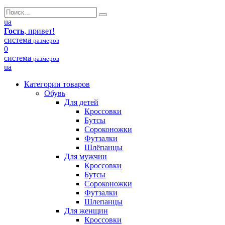
ua
Гость
, привет!
система
размеров
0
система
размеров
ua
Категории товаров
Обувь
Для детей
Кроссовки
Бутсы
Сороконожки
Футзалки
Шлёпанцы
Для мужчин
Кроссовки
Бутсы
Сороконожки
Футзалки
Шлепанцы
Для женщин
Кроссовки