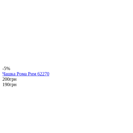
-5%
Чашка Рома Рим 62270
200
грн
190
грн