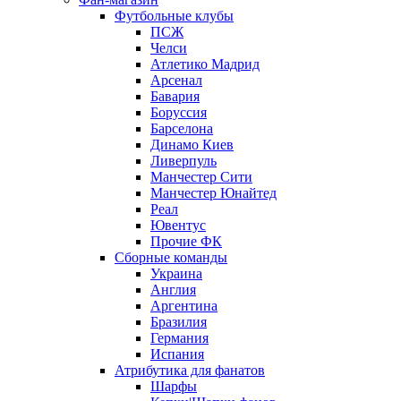
Футбольные клубы
ПСЖ
Челси
Атлетико Мадрид
Арсенал
Бавария
Боруссия
Барселона
Динамо Киев
Ливерпуль
Манчестер Сити
Манчестер Юнайтед
Реал
Ювентус
Прочие ФК
Сборные команды
Украина
Англия
Аргентина
Бразилия
Германия
Испания
Атрибутика для фанатов
Шарфы