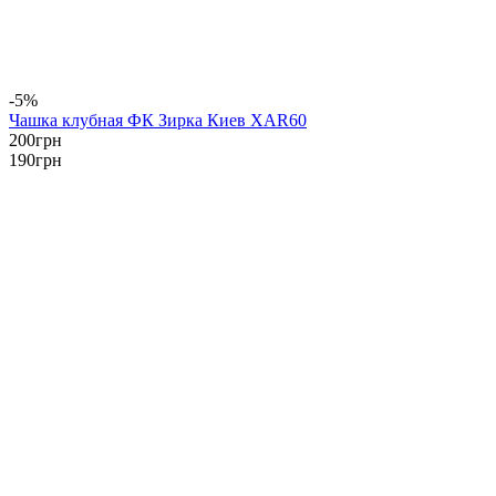
-5%
Чашка клубная ФК Зирка Киев XAR60
200
грн
190
грн