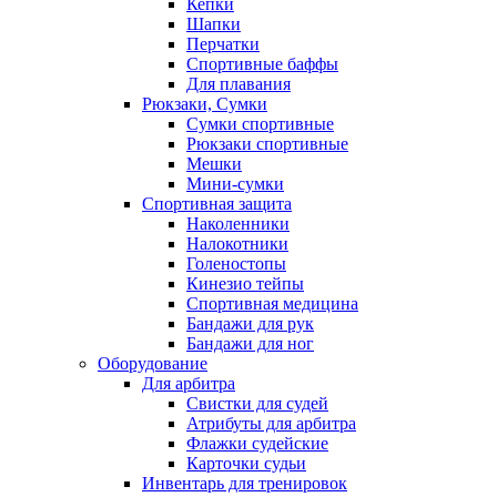
Кепки
Шапки
Перчатки
Спортивные баффы
Для плавания
Рюкзаки, Сумки
Сумки спортивные
Рюкзаки спортивные
Мешки
Мини-сумки
Спортивная защита
Наколенники
Налокотники
Голеностопы
Кинезио тейпы
Спортивная медицина
Бандажи для рук
Бандажи для ног
Оборудование
Для арбитра
Свистки для судей
Атрибуты для арбитра
Флажки судейские
Карточки судьи
Инвентарь для тренировок