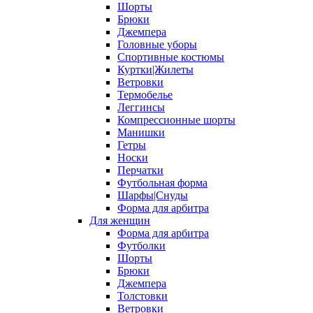
Шорты
Брюки
Джемпера
Головные уборы
Спортивные костюмы
Куртки|Жилеты
Ветровки
Термобелье
Леггинсы
Компрессионные шорты
Манишки
Гетры
Носки
Перчатки
Футбольная форма
Шарфы|Снуды
Форма для арбитра
Для женщин
Форма для арбитра
Футболки
Шорты
Брюки
Джемпера
Толстовки
Ветровки