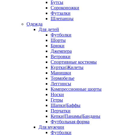
Бутсы
Сороконожки
Футзалки
Шлепанцы
Одежда
Для детей
Футболки
Шорты
Брюки
Джемпера
Ветровки
Спортивные костюмы
Куртки|Жилеты
Манишки
Термобелье
Леггинсы
Компрессионные шорты
Носки
Гетры
Шапки|Баффы
Перчатки
Кепки|Панамы|Банданы
Футбольная форма
Для мужчин
Футболки