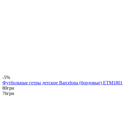
-5%
Футбольные гетры детские Barcelona (бордовые) ETM1801
80
грн
76
грн