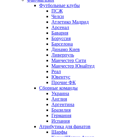
Футбольные клубы
ПСЖ
Челси
Атлетико Мадрид
Арсенал
Бавария
Боруссия
Барселона
Динамо Киев
Ливерпуль
Манчестер Сити
Манчестер Юнайтед
Реал
Ювентус
Прочие ФК
Сборные команды
Украина
Англия
Аргентина
Бразилия
Германия
Испания
Атрибутика для фанатов
Шарфы