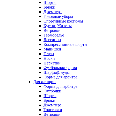
Шорты
Брюки
Джемпера
Головные уборы
Спортивные костюмы
Куртки|Жилеты
Ветровки
Термобелье
Леггинсы
Компрессионные шорты
Манишки
Гетры
Носки
Перчатки
Футбольная форма
Шарфы|Снуды
Форма для арбитра
Для женщин
Форма для арбитра
Футболки
Шорты
Брюки
Джемпера
Толстовки
Ветровки