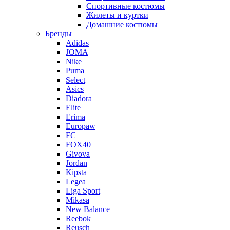
Спортивные костюмы
Жилеты и куртки
Домашние костюмы
Бренды
Adidas
JOMA
Nike
Puma
Select
Asics
Diadora
Elite
Erima
Europaw
FC
FOX40
Givova
Jordan
Kipsta
Legea
Liga Sport
Mikasa
New Balance
Reebok
Reusch