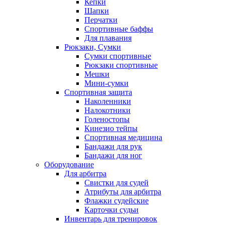
Кепки
Шапки
Перчатки
Спортивные баффы
Для плавания
Рюкзаки, Сумки
Сумки спортивные
Рюкзаки спортивные
Мешки
Мини-сумки
Спортивная защита
Наколенники
Налокотники
Голеностопы
Кинезио тейпы
Спортивная медицина
Бандажи для рук
Бандажи для ног
Оборудование
Для арбитра
Свистки для судей
Атрибуты для арбитра
Флажки судейские
Карточки судьи
Инвентарь для тренировок