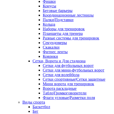
Фишки
Конусы
Беговые барьеры
Координационные лестницы
Палки|Подставки
Кольца
Наборы для тренировок
Планшеты для тренера
Разные системы для тренировок
Секундомеры
Скакалки
Фитнес ленты
Коврики
Сетки, Ворота и Для стадиона
Сетки для футбольных ворот
Сетки для мини-футбольных ворот
Сетки для волейбола
Сетки спортивные|Сетки защитные
Мини ворота для тренировок
Ворота раскладные
Табло|Громкоговорители
Флаги угловые|Разметки поля
Виды спорта
Баскетбол
Бег