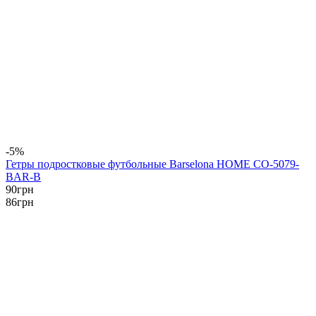
-5%
Гетры подростковые футбольные Barselona HOME CO-5079-
BAR-B
90
грн
86
грн