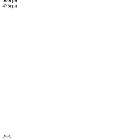
500
грн
475
грн
-5%