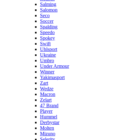
Salming
Salomon
Seco
Soccer
Spalding
Speedo
Spokey
Swift
Uhlsport
Ukraine
Umbro
Under Armour
Winner
Yakimasport
Zart
Wedze
Macron
Zelart
47 Brand
Player
Hummel
Derbystar
Molten
Mizuno
Selerity