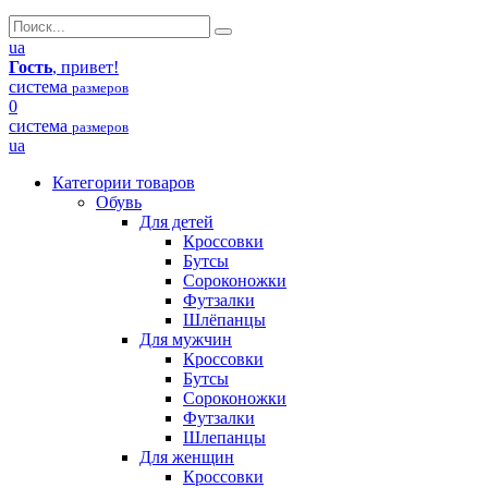
ua
Гость
, привет!
система
размеров
0
система
размеров
ua
Категории товаров
Обувь
Для детей
Кроссовки
Бутсы
Сороконожки
Футзалки
Шлёпанцы
Для мужчин
Кроссовки
Бутсы
Сороконожки
Футзалки
Шлепанцы
Для женщин
Кроссовки