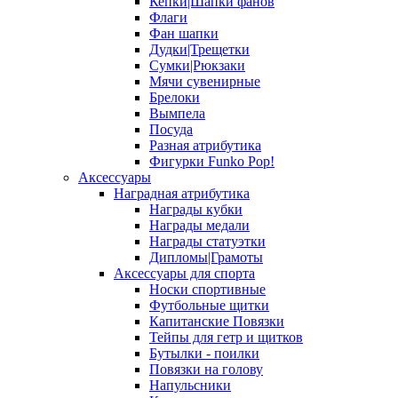
Кепки|Шапки фанов
Флаги
Фан шапки
Дудки|Трещетки
Сумки|Рюкзаки
Мячи сувенирные
Брелоки
Вымпела
Посуда
Разная атрибутика
Фигурки Funko Pop!
Аксессуары
Наградная атрибутика
Награды кубки
Награды медали
Награды статуэтки
Дипломы|Грамоты
Аксессуары для спорта
Носки спортивные
Футбольные щитки
Капитанские Повязки
Тейпы для гетр и щитков
Бутылки - поилки
Повязки на голову
Напульсники