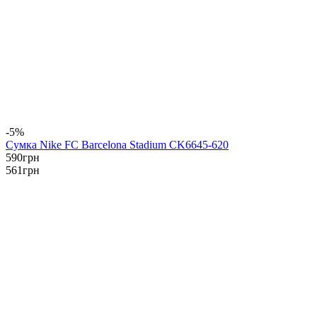
-5%
Сумка Nike FC Barcelona Stadium CK6645-620
590
грн
561
грн