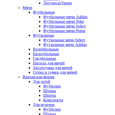
Леггинсы|Треки
Мячи
Футбольные
Футбольные мячи Adidas
Футбольные мячи Nike
Футбольные мячи Select
Футбольные мячи Puma
Футзальные
Футзальные мячи Select
Футзальные мячи Adidas
Волейбольные
Баскетбольные
Гандбольные
Насосы для мячей
Акссесуары для мячей
Сетки и сумки для мячей
Вратарская форма
Для детей
Футболки
Штаны
Шорты
Комплекты
Для мужчин
Футболки
Штаны