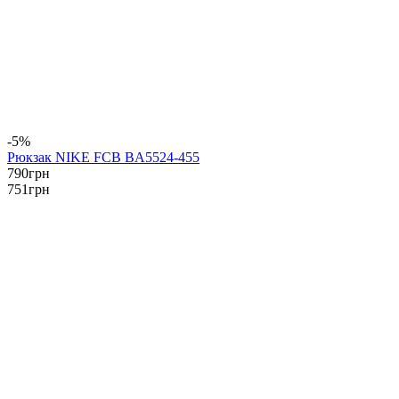
-5%
Рюкзак NIKE FCB BA5524-455
790
грн
751
грн