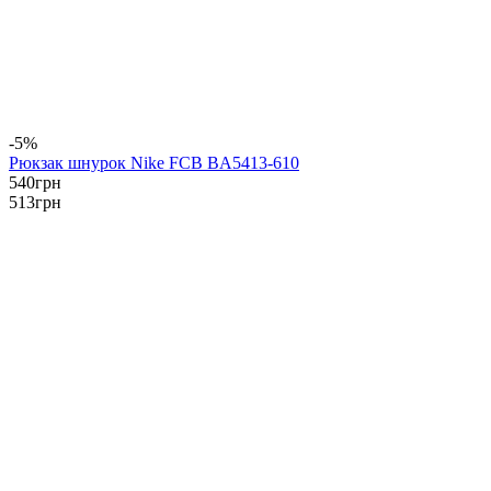
-5%
Рюкзак шнурок Nike FCB BA5413-610
540
грн
513
грн