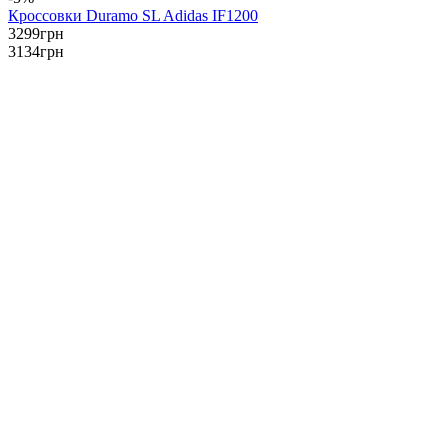
Кроссовки Duramo SL Adidas IF1200
3299
грн
3134
грн