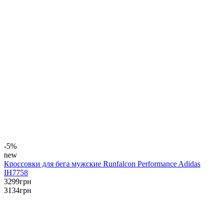
-5%
new
Кроссовки для бега мужские Runfalcon Performance Adidas
IH7758
3299
грн
3134
грн