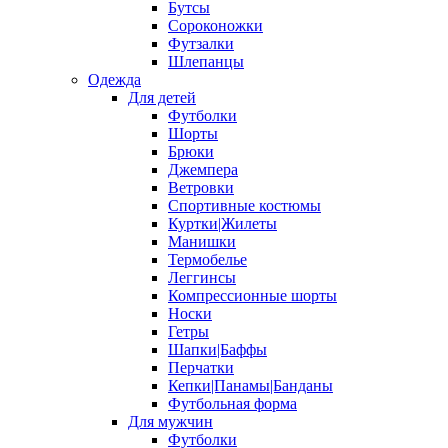
Бутсы
Сороконожки
Футзалки
Шлепанцы
Одежда
Для детей
Футболки
Шорты
Брюки
Джемпера
Ветровки
Спортивные костюмы
Куртки|Жилеты
Манишки
Термобелье
Леггинсы
Компрессионные шорты
Носки
Гетры
Шапки|Баффы
Перчатки
Кепки|Панамы|Банданы
Футбольная форма
Для мужчин
Футболки