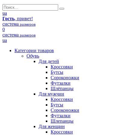
ua
Гость
, привет!
система
размеров
0
система
размеров
ua
Категории товаров
Обувь
Для детей
Кроссовки
Бутсы
Сороконожки
Футзалки
Шлёпанцы
Для мужчин
Кроссовки
Бутсы
Сороконожки
Футзалки
Шлепанцы
Для женщин
Кроссовки