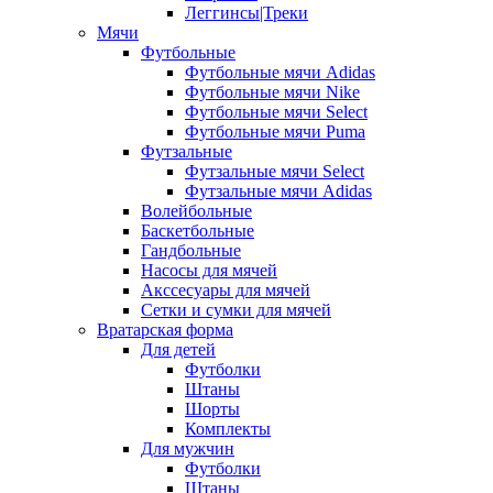
Леггинсы|Треки
Мячи
Футбольные
Футбольные мячи Adidas
Футбольные мячи Nike
Футбольные мячи Select
Футбольные мячи Puma
Футзальные
Футзальные мячи Select
Футзальные мячи Adidas
Волейбольные
Баскетбольные
Гандбольные
Насосы для мячей
Акссесуары для мячей
Сетки и сумки для мячей
Вратарская форма
Для детей
Футболки
Штаны
Шорты
Комплекты
Для мужчин
Футболки
Штаны