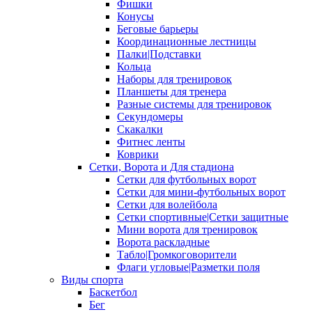
Фишки
Конусы
Беговые барьеры
Координационные лестницы
Палки|Подставки
Кольца
Наборы для тренировок
Планшеты для тренера
Разные системы для тренировок
Секундомеры
Скакалки
Фитнес ленты
Коврики
Сетки, Ворота и Для стадиона
Сетки для футбольных ворот
Сетки для мини-футбольных ворот
Сетки для волейбола
Сетки спортивные|Сетки защитные
Мини ворота для тренировок
Ворота раскладные
Табло|Громкоговорители
Флаги угловые|Разметки поля
Виды спорта
Баскетбол
Бег