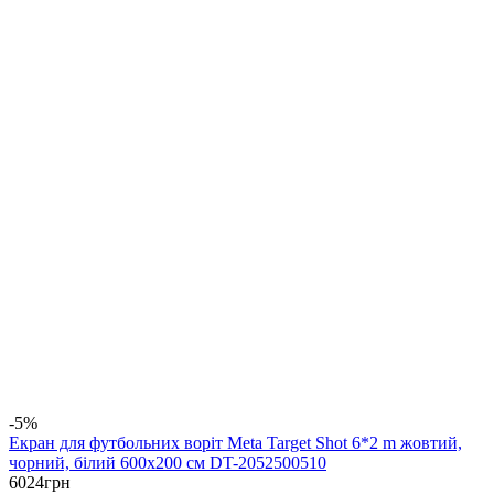
-5%
Екран для футбольних воріт Meta Target Shot 6*2 m жовтий,
чорний, білий 600х200 см DT-2052500510
6024
грн