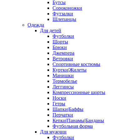
Бутсы
Сороконожки
Футзалки
Шлепанцы
Одежда
Для детей
Футболки
Шорты
Брюки
Джемпера
Ветровки
Спортивные костюмы
Куртки|Жилеты
Манишки
Термобелье
Леггинсы
Компрессионные шорты
Носки
Гетры
Шапки|Баффы
Перчатки
Кепки|Панамы|Банданы
Футбольная форма
Для мужчин
Футболки