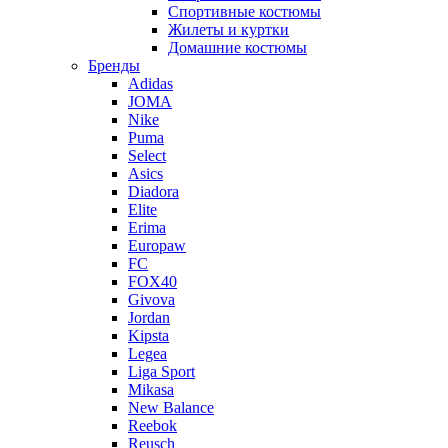
Спортивные костюмы
Жилеты и куртки
Домашние костюмы
Бренды
Adidas
JOMA
Nike
Puma
Select
Asics
Diadora
Elite
Erima
Europaw
FC
FOX40
Givova
Jordan
Kipsta
Legea
Liga Sport
Mikasa
New Balance
Reebok
Reusch