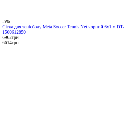
-5%
Сітка для тенісболу Meta Soccer Tennis Net чорний 6х1 м DT-
1500612850
6962
грн
6614
грн