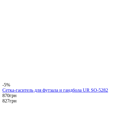
-5%
Сетка-гаситель для футзала и гандбола UR SO-5282
870
грн
827
грн