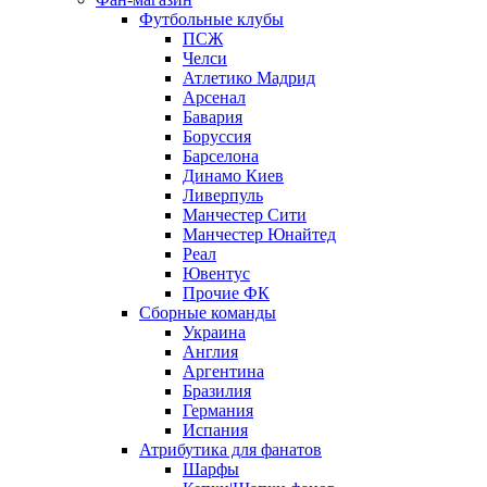
Футбольные клубы
ПСЖ
Челси
Атлетико Мадрид
Арсенал
Бавария
Боруссия
Барселона
Динамо Киев
Ливерпуль
Манчестер Сити
Манчестер Юнайтед
Реал
Ювентус
Прочие ФК
Сборные команды
Украина
Англия
Аргентина
Бразилия
Германия
Испания
Атрибутика для фанатов
Шарфы