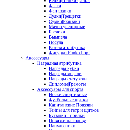
Кепки|Шапки фанов
Флаги
Фан шапки
Дудки|Трещетки
Сумки|Рюкзаки
Мячи сувенирные
Брелоки
Вымпела
Посуда
Разная атрибутика
Фигурки Funko Pop!
Аксессуары
Наградная атрибутика
Награды кубки
Награды медали
Награды статуэтки
Дипломы|Грамоты
Аксессуары для спорта
Носки спортивные
Футбольные щитки
Капитанские Повязки
Тейпы для гетр и щитков
Бутылки - поилки
Повязки на голову
Напульсники