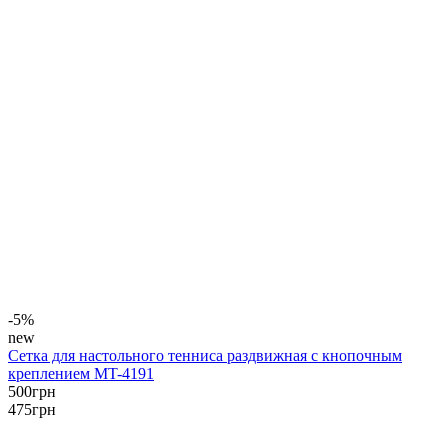
-5%
new
Сетка для настольного тенниса раздвижная с кнопочным
креплением MT-4191
500
грн
475
грн