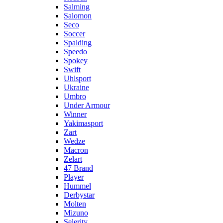
Salming
Salomon
Seco
Soccer
Spalding
Speedo
Spokey
Swift
Uhlsport
Ukraine
Umbro
Under Armour
Winner
Yakimasport
Zart
Wedze
Macron
Zelart
47 Brand
Player
Hummel
Derbystar
Molten
Mizuno
Selerity