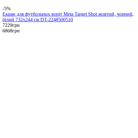
-5%
Екран для футбольних воріт Meta Target Shot жовтий, чорний,
білий 732х244 см DT-2248500510
7229
грн
6868
грн