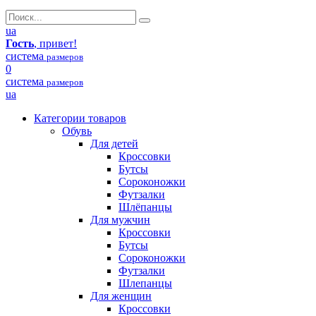
ua
Гость
, привет!
система
размеров
0
система
размеров
ua
Категории товаров
Обувь
Для детей
Кроссовки
Бутсы
Сороконожки
Футзалки
Шлёпанцы
Для мужчин
Кроссовки
Бутсы
Сороконожки
Футзалки
Шлепанцы
Для женщин
Кроссовки