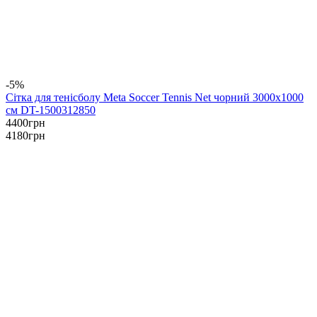
-5%
Сітка для тенісболу Meta Soccer Tennis Net чорний 3000х1000
см DT-1500312850
4400
грн
4180
грн