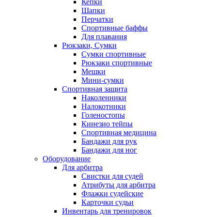
Кепки
Шапки
Перчатки
Спортивные баффы
Для плавания
Рюкзаки, Сумки
Сумки спортивные
Рюкзаки спортивные
Мешки
Мини-сумки
Спортивная защита
Наколенники
Налокотники
Голеностопы
Кинезио тейпы
Спортивная медицина
Бандажи для рук
Бандажи для ног
Оборудование
Для арбитра
Свистки для судей
Атрибуты для арбитра
Флажки судейские
Карточки судьи
Инвентарь для тренировок