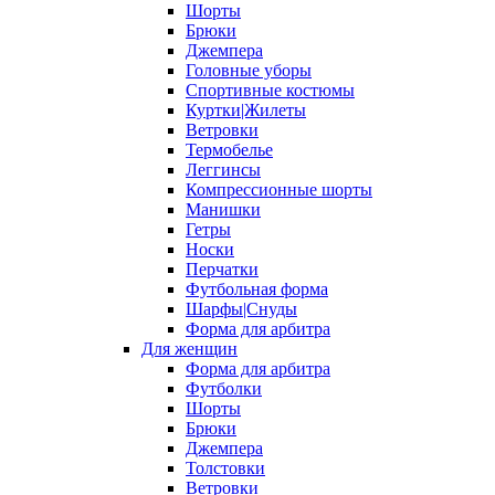
Шорты
Брюки
Джемпера
Головные уборы
Спортивные костюмы
Куртки|Жилеты
Ветровки
Термобелье
Леггинсы
Компрессионные шорты
Манишки
Гетры
Носки
Перчатки
Футбольная форма
Шарфы|Снуды
Форма для арбитра
Для женщин
Форма для арбитра
Футболки
Шорты
Брюки
Джемпера
Толстовки
Ветровки