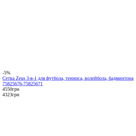
-5%
Сетка Zeus 3-в-1 для футбола, тенниса, волейбола, бадминтона
75825676-75825671
4550
грн
4323
грн