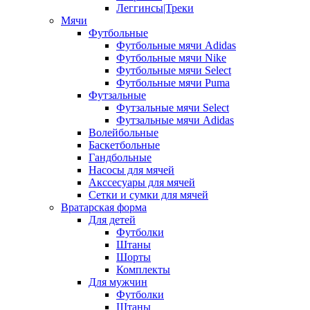
Леггинсы|Треки
Мячи
Футбольные
Футбольные мячи Adidas
Футбольные мячи Nike
Футбольные мячи Select
Футбольные мячи Puma
Футзальные
Футзальные мячи Select
Футзальные мячи Adidas
Волейбольные
Баскетбольные
Гандбольные
Насосы для мячей
Акссесуары для мячей
Сетки и сумки для мячей
Вратарская форма
Для детей
Футболки
Штаны
Шорты
Комплекты
Для мужчин
Футболки
Штаны