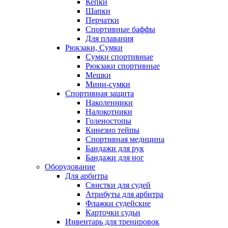
Кепки
Шапки
Перчатки
Спортивные баффы
Для плавания
Рюкзаки, Сумки
Сумки спортивные
Рюкзаки спортивные
Мешки
Мини-сумки
Спортивная защита
Наколенники
Налокотники
Голеностопы
Кинезио тейпы
Спортивная медицина
Бандажи для рук
Бандажи для ног
Оборудование
Для арбитра
Свистки для судей
Атрибуты для арбитра
Флажки судейские
Карточки судьи
Инвентарь для тренировок