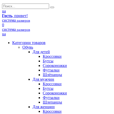
ua
Гость
, привет!
система
размеров
0
система
размеров
ua
Категории товаров
Обувь
Для детей
Кроссовки
Бутсы
Сороконожки
Футзалки
Шлёпанцы
Для мужчин
Кроссовки
Бутсы
Сороконожки
Футзалки
Шлепанцы
Для женщин
Кроссовки