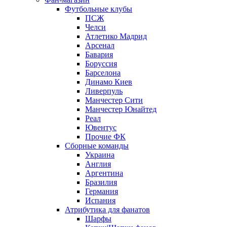
Футбольные клубы
ПСЖ
Челси
Атлетико Мадрид
Арсенал
Бавария
Боруссия
Барселона
Динамо Киев
Ливерпуль
Манчестер Сити
Манчестер Юнайтед
Реал
Ювентус
Прочие ФК
Сборные команды
Украина
Англия
Аргентина
Бразилия
Германия
Испания
Атрибутика для фанатов
Шарфы