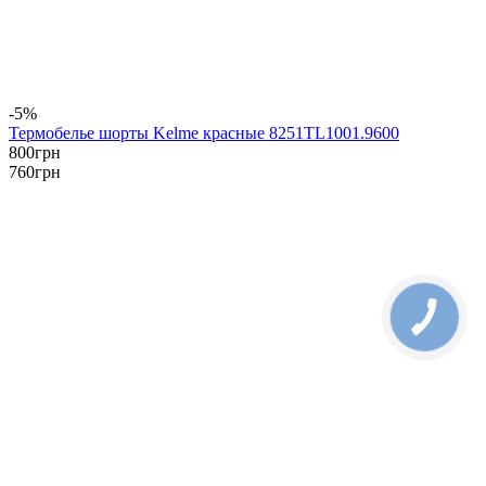
-5%
Термобелье шорты Kelme красные 8251TL1001.9600
800
грн
760
грн