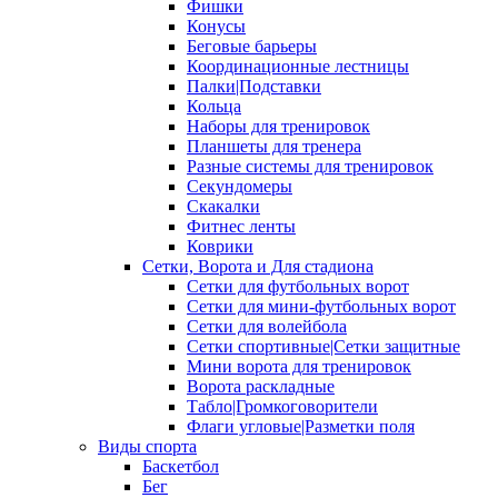
Фишки
Конусы
Беговые барьеры
Координационные лестницы
Палки|Подставки
Кольца
Наборы для тренировок
Планшеты для тренера
Разные системы для тренировок
Секундомеры
Скакалки
Фитнес ленты
Коврики
Сетки, Ворота и Для стадиона
Сетки для футбольных ворот
Сетки для мини-футбольных ворот
Сетки для волейбола
Сетки спортивные|Сетки защитные
Мини ворота для тренировок
Ворота раскладные
Табло|Громкоговорители
Флаги угловые|Разметки поля
Виды спорта
Баскетбол
Бег