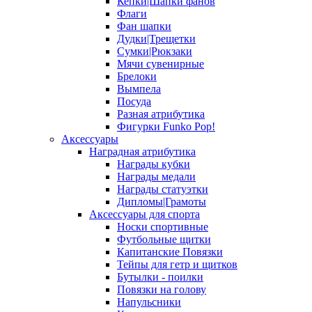
Кепки|Шапки фанов
Флаги
Фан шапки
Дудки|Трещетки
Сумки|Рюкзаки
Мячи сувенирные
Брелоки
Вымпела
Посуда
Разная атрибутика
Фигурки Funko Pop!
Аксессуары
Наградная атрибутика
Награды кубки
Награды медали
Награды статуэтки
Дипломы|Грамоты
Аксессуары для спорта
Носки спортивные
Футбольные щитки
Капитанские Повязки
Тейпы для гетр и щитков
Бутылки - поилки
Повязки на голову
Напульсники