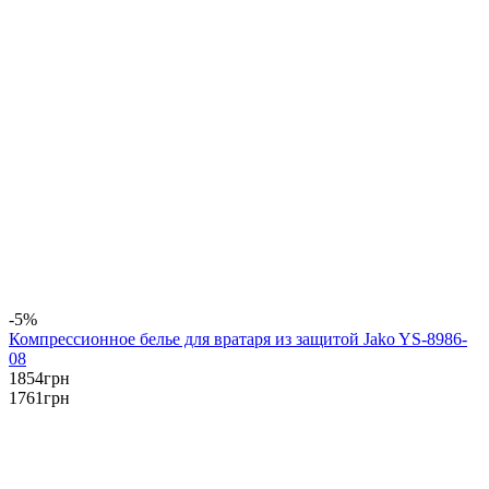
-5%
Компрессионное белье для вратаря из защитой Jako YS-8986-
08
1854
грн
1761
грн