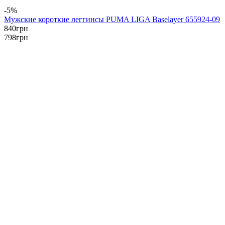
-5%
Мужские короткие леггинсы PUMA LIGA Baselayer 655924-09
840
грн
798
грн