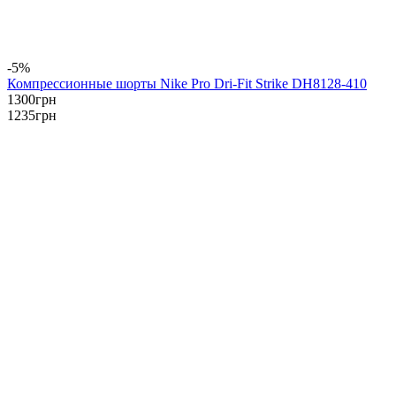
-5%
Компрессионные шорты Nike Pro Dri-Fit Strike DH8128-410
1300
грн
1235
грн