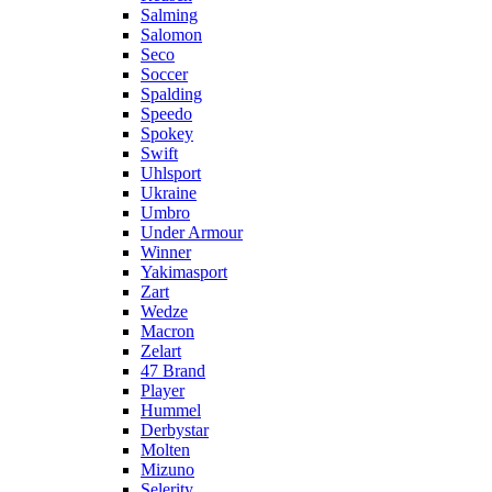
Salming
Salomon
Seco
Soccer
Spalding
Speedo
Spokey
Swift
Uhlsport
Ukraine
Umbro
Under Armour
Winner
Yakimasport
Zart
Wedze
Macron
Zelart
47 Brand
Player
Hummel
Derbystar
Molten
Mizuno
Selerity