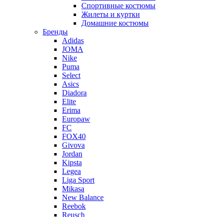
Спортивные костюмы
Жилеты и куртки
Домашние костюмы
Бренды
Adidas
JOMA
Nike
Puma
Select
Asics
Diadora
Elite
Erima
Europaw
FC
FOX40
Givova
Jordan
Kipsta
Legea
Liga Sport
Mikasa
New Balance
Reebok
Reusch