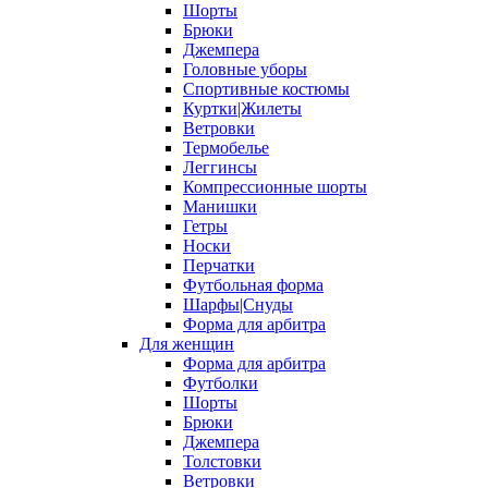
Шорты
Брюки
Джемпера
Головные уборы
Спортивные костюмы
Куртки|Жилеты
Ветровки
Термобелье
Леггинсы
Компрессионные шорты
Манишки
Гетры
Носки
Перчатки
Футбольная форма
Шарфы|Снуды
Форма для арбитра
Для женщин
Форма для арбитра
Футболки
Шорты
Брюки
Джемпера
Толстовки
Ветровки