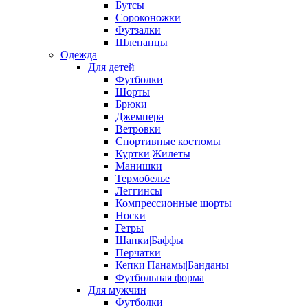
Бутсы
Сороконожки
Футзалки
Шлепанцы
Одежда
Для детей
Футболки
Шорты
Брюки
Джемпера
Ветровки
Спортивные костюмы
Куртки|Жилеты
Манишки
Термобелье
Леггинсы
Компрессионные шорты
Носки
Гетры
Шапки|Баффы
Перчатки
Кепки|Панамы|Банданы
Футбольная форма
Для мужчин
Футболки