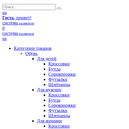
ua
Гость
, привет!
система
размеров
0
система
размеров
ua
Категории товаров
Обувь
Для детей
Кроссовки
Бутсы
Сороконожки
Футзалки
Шлёпанцы
Для мужчин
Кроссовки
Бутсы
Сороконожки
Футзалки
Шлепанцы
Для женщин
Кроссовки