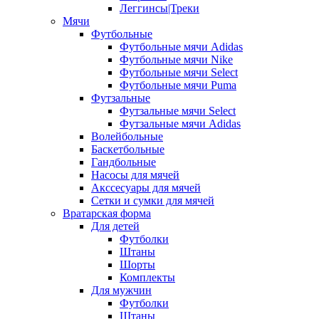
Леггинсы|Треки
Мячи
Футбольные
Футбольные мячи Adidas
Футбольные мячи Nike
Футбольные мячи Select
Футбольные мячи Puma
Футзальные
Футзальные мячи Select
Футзальные мячи Adidas
Волейбольные
Баскетбольные
Гандбольные
Насосы для мячей
Акссесуары для мячей
Сетки и сумки для мячей
Вратарская форма
Для детей
Футболки
Штаны
Шорты
Комплекты
Для мужчин
Футболки
Штаны