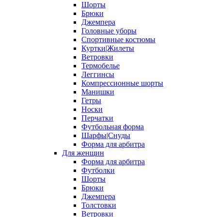
Шорты
Брюки
Джемпера
Головные уборы
Спортивные костюмы
Куртки|Жилеты
Ветровки
Термобелье
Леггинсы
Компрессионные шорты
Манишки
Гетры
Носки
Перчатки
Футбольная форма
Шарфы|Снуды
Форма для арбитра
Для женщин
Форма для арбитра
Футболки
Шорты
Брюки
Джемпера
Толстовки
Ветровки