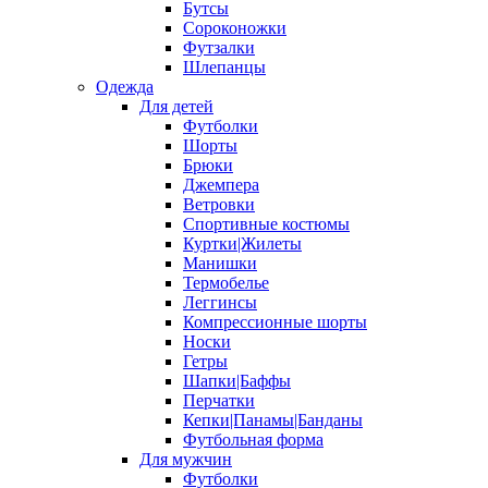
Бутсы
Сороконожки
Футзалки
Шлепанцы
Одежда
Для детей
Футболки
Шорты
Брюки
Джемпера
Ветровки
Спортивные костюмы
Куртки|Жилеты
Манишки
Термобелье
Леггинсы
Компрессионные шорты
Носки
Гетры
Шапки|Баффы
Перчатки
Кепки|Панамы|Банданы
Футбольная форма
Для мужчин
Футболки