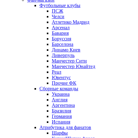
Футбольные клубы
ПСЖ
Челси
Атлетико Мадрид
Арсенал
Бавария
Боруссия
Барселона
Динамо Киев
Ливерпуль
Манчестер Сити
Манчестер Юнайтед
Реал
Ювентус
Прочие ФК
Сборные команды
Украина
Англия
Аргентина
Бразилия
Германия
Испания
Атрибутика для фанатов
Шарфы