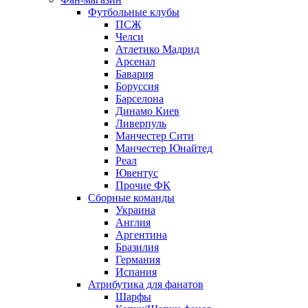
Футбольные клубы
ПСЖ
Челси
Атлетико Мадрид
Арсенал
Бавария
Боруссия
Барселона
Динамо Киев
Ливерпуль
Манчестер Сити
Манчестер Юнайтед
Реал
Ювентус
Прочие ФК
Сборные команды
Украина
Англия
Аргентина
Бразилия
Германия
Испания
Атрибутика для фанатов
Шарфы