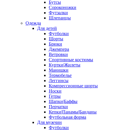
Бутсы
Сороконожки
Футзалки
Шлепанцы
Одежда
Для детей
Футболки
Шорты
Брюки
Джемпера
Ветровки
Спортивные костюмы
Куртки|Жилеты
Манишки
Термобелье
Леггинсы
Компрессионные шорты
Носки
Гетры
Шапки|Баффы
Перчатки
Кепки|Панамы|Банданы
Футбольная форма
Для мужчин
Футболки