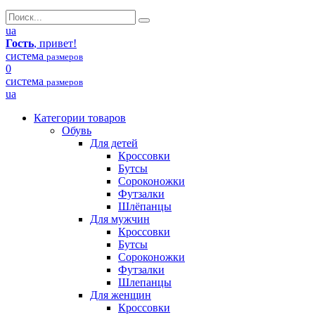
ua
Гость
, привет!
система
размеров
0
система
размеров
ua
Категории товаров
Обувь
Для детей
Кроссовки
Бутсы
Сороконожки
Футзалки
Шлёпанцы
Для мужчин
Кроссовки
Бутсы
Сороконожки
Футзалки
Шлепанцы
Для женщин
Кроссовки