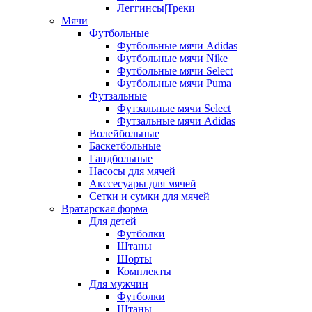
Леггинсы|Треки
Мячи
Футбольные
Футбольные мячи Adidas
Футбольные мячи Nike
Футбольные мячи Select
Футбольные мячи Puma
Футзальные
Футзальные мячи Select
Футзальные мячи Adidas
Волейбольные
Баскетбольные
Гандбольные
Насосы для мячей
Акссесуары для мячей
Сетки и сумки для мячей
Вратарская форма
Для детей
Футболки
Штаны
Шорты
Комплекты
Для мужчин
Футболки
Штаны