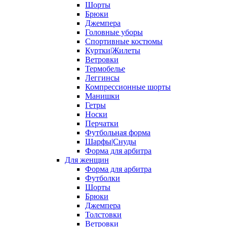
Шорты
Брюки
Джемпера
Головные уборы
Спортивные костюмы
Куртки|Жилеты
Ветровки
Термобелье
Леггинсы
Компрессионные шорты
Манишки
Гетры
Носки
Перчатки
Футбольная форма
Шарфы|Снуды
Форма для арбитра
Для женщин
Форма для арбитра
Футболки
Шорты
Брюки
Джемпера
Толстовки
Ветровки