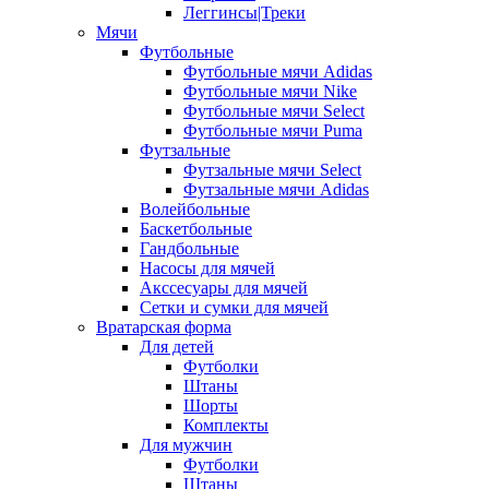
Леггинсы|Треки
Мячи
Футбольные
Футбольные мячи Adidas
Футбольные мячи Nike
Футбольные мячи Select
Футбольные мячи Puma
Футзальные
Футзальные мячи Select
Футзальные мячи Adidas
Волейбольные
Баскетбольные
Гандбольные
Насосы для мячей
Акссесуары для мячей
Сетки и сумки для мячей
Вратарская форма
Для детей
Футболки
Штаны
Шорты
Комплекты
Для мужчин
Футболки
Штаны