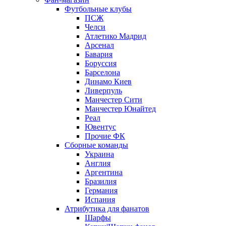
Футбольные клубы
ПСЖ
Челси
Атлетико Мадрид
Арсенал
Бавария
Боруссия
Барселона
Динамо Киев
Ливерпуль
Манчестер Сити
Манчестер Юнайтед
Реал
Ювентус
Прочие ФК
Сборные команды
Украина
Англия
Аргентина
Бразилия
Германия
Испания
Атрибутика для фанатов
Шарфы