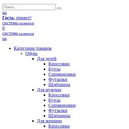
ua
Гость
, привет!
система
размеров
0
система
размеров
ua
Категории товаров
Обувь
Для детей
Кроссовки
Бутсы
Сороконожки
Футзалки
Шлёпанцы
Для мужчин
Кроссовки
Бутсы
Сороконожки
Футзалки
Шлепанцы
Для женщин
Кроссовки