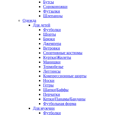
Бутсы
Сороконожки
Футзалки
Шлепанцы
Одежда
Для детей
Футболки
Шорты
Брюки
Джемпера
Ветровки
Спортивные костюмы
Куртки|Жилеты
Манишки
Термобелье
Леггинсы
Компрессионные шорты
Носки
Гетры
Шапки|Баффы
Перчатки
Кепки|Панамы|Банданы
Футбольная форма
Для мужчин
Футболки