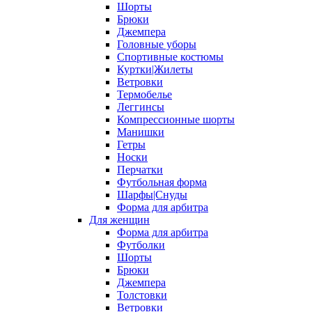
Шорты
Брюки
Джемпера
Головные уборы
Спортивные костюмы
Куртки|Жилеты
Ветровки
Термобелье
Леггинсы
Компрессионные шорты
Манишки
Гетры
Носки
Перчатки
Футбольная форма
Шарфы|Снуды
Форма для арбитра
Для женщин
Форма для арбитра
Футболки
Шорты
Брюки
Джемпера
Толстовки
Ветровки