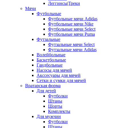
Леггинсы|Треки
Мячи
Футбольные
Футбольные мячи Adidas
Футбольные мячи Nike
Футбольные мячи Select
Футбольные мячи Puma
Футзальные
Футзальные мячи Select
Футзальные мячи Adidas
Волейбольные
Баскетбольные
Гандбольные
Насосы для мячей
Акссесуары для мячей
Сетки и сумки для мячей
Вратарская форма
Для детей
Футболки
Штаны
Шорты
Комплекты
Для мужчин
Футболки
Штаны