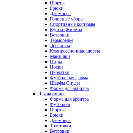
Шорты
Брюки
Джемпера
Головные уборы
Спортивные костюмы
Куртки|Жилеты
Ветровки
Термобелье
Леггинсы
Компрессионные шорты
Манишки
Гетры
Носки
Перчатки
Футбольная форма
Шарфы|Снуды
Форма для арбитра
Для женщин
Форма для арбитра
Футболки
Шорты
Брюки
Джемпера
Толстовки
Ветровки