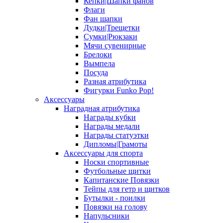
Кепки|Шапки фанов
Флаги
Фан шапки
Дудки|Трещетки
Сумки|Рюкзаки
Мячи сувенирные
Брелоки
Вымпела
Посуда
Разная атрибутика
Фигурки Funko Pop!
Аксессуары
Наградная атрибутика
Награды кубки
Награды медали
Награды статуэтки
Дипломы|Грамоты
Аксессуары для спорта
Носки спортивные
Футбольные щитки
Капитанские Повязки
Тейпы для гетр и щитков
Бутылки - поилки
Повязки на голову
Напульсники