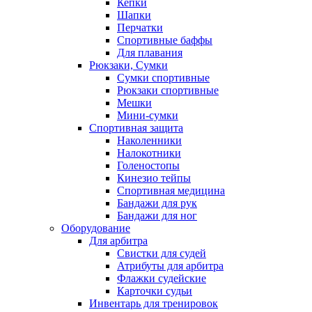
Кепки
Шапки
Перчатки
Спортивные баффы
Для плавания
Рюкзаки, Сумки
Сумки спортивные
Рюкзаки спортивные
Мешки
Мини-сумки
Спортивная защита
Наколенники
Налокотники
Голеностопы
Кинезио тейпы
Спортивная медицина
Бандажи для рук
Бандажи для ног
Оборудование
Для арбитра
Свистки для судей
Атрибуты для арбитра
Флажки судейские
Карточки судьи
Инвентарь для тренировок