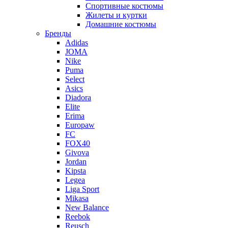
Спортивные костюмы
Жилеты и куртки
Домашние костюмы
Бренды
Adidas
JOMA
Nike
Puma
Select
Asics
Diadora
Elite
Erima
Europaw
FC
FOX40
Givova
Jordan
Kipsta
Legea
Liga Sport
Mikasa
New Balance
Reebok
Reusch