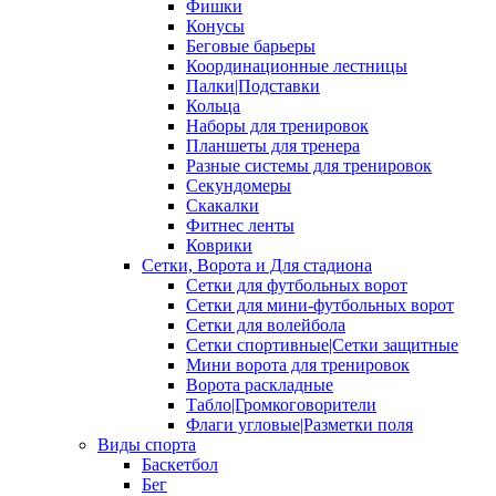
Фишки
Конусы
Беговые барьеры
Координационные лестницы
Палки|Подставки
Кольца
Наборы для тренировок
Планшеты для тренера
Разные системы для тренировок
Секундомеры
Скакалки
Фитнес ленты
Коврики
Сетки, Ворота и Для стадиона
Сетки для футбольных ворот
Сетки для мини-футбольных ворот
Сетки для волейбола
Сетки спортивные|Сетки защитные
Мини ворота для тренировок
Ворота раскладные
Табло|Громкоговорители
Флаги угловые|Разметки поля
Виды спорта
Баскетбол
Бег