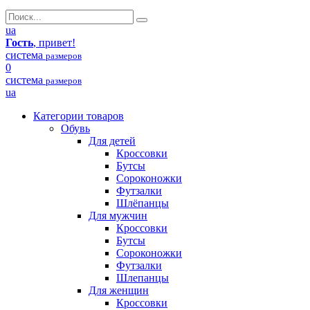
ua
Гость
, привет!
система
размеров
0
система
размеров
ua
Категории товаров
Обувь
Для детей
Кроссовки
Бутсы
Сороконожки
Футзалки
Шлёпанцы
Для мужчин
Кроссовки
Бутсы
Сороконожки
Футзалки
Шлепанцы
Для женщин
Кроссовки