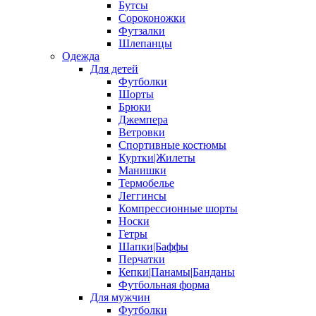
Бутсы
Сороконожки
Футзалки
Шлепанцы
Одежда
Для детей
Футболки
Шорты
Брюки
Джемпера
Ветровки
Спортивные костюмы
Куртки|Жилеты
Манишки
Термобелье
Леггинсы
Компрессионные шорты
Носки
Гетры
Шапки|Баффы
Перчатки
Кепки|Панамы|Банданы
Футбольная форма
Для мужчин
Футболки