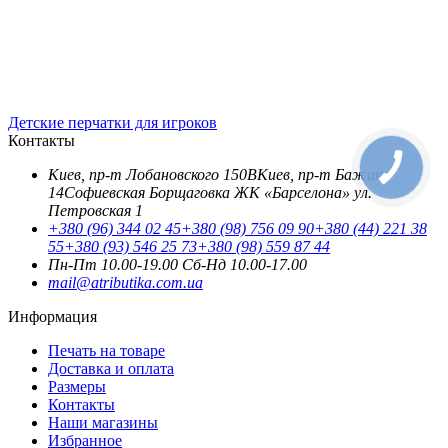
Детские перчатки для игроков
Контакты
Киев, пр-т Лобановского 150В
Киев, пр-т Бажана
14
Софиевская Борщаговка ЖК «Барселона» ул.
Петровская 1
+380 (96) 344 02 45
+380 (98) 756 09 90
+380 (44) 221 38
55
+380 (93) 546 25 73
+380 (98) 559 87 44
Пн-Пт 10.00-19.00
Cб-Нд 10.00-17.00
mail@atributika.com.ua
Информация
Печать на товаре
Доставка и оплата
Размеры
Контакты
Наши магазины
Избранное