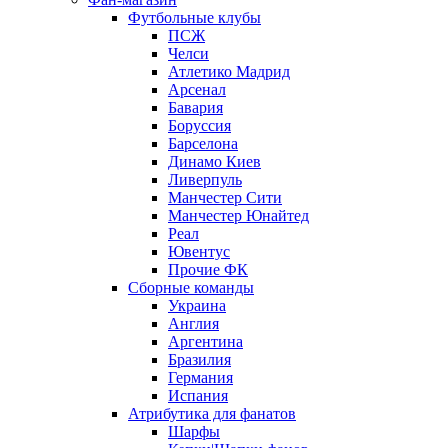
Футбольные клубы
ПСЖ
Челси
Атлетико Мадрид
Арсенал
Бавария
Боруссия
Барселона
Динамо Киев
Ливерпуль
Манчестер Сити
Манчестер Юнайтед
Реал
Ювентус
Прочие ФК
Сборные команды
Украина
Англия
Аргентина
Бразилия
Германия
Испания
Атрибутика для фанатов
Шарфы