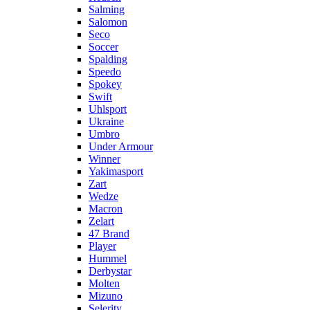
Salming
Salomon
Seco
Soccer
Spalding
Speedo
Spokey
Swift
Uhlsport
Ukraine
Umbro
Under Armour
Winner
Yakimasport
Zart
Wedze
Macron
Zelart
47 Brand
Player
Hummel
Derbystar
Molten
Mizuno
Selerity