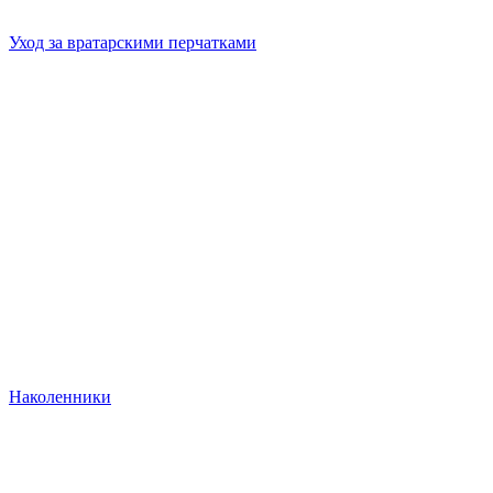
Уход за вратарскими перчатками
Наколенники