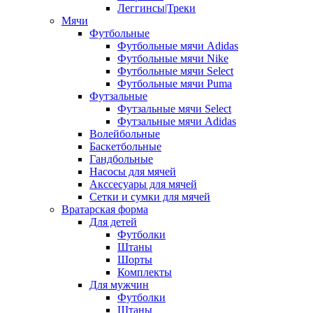
Леггинсы|Треки
Мячи
Футбольные
Футбольные мячи Adidas
Футбольные мячи Nike
Футбольные мячи Select
Футбольные мячи Puma
Футзальные
Футзальные мячи Select
Футзальные мячи Adidas
Волейбольные
Баскетбольные
Гандбольные
Насосы для мячей
Акссесуары для мячей
Сетки и сумки для мячей
Вратарская форма
Для детей
Футболки
Штаны
Шорты
Комплекты
Для мужчин
Футболки
Штаны