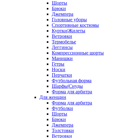
Шорты
Брюки
Джемпера
Головные уборы
Спортивные костюмы
Куртки|Жилеты
Ветровки
Термобелье
Леггинсы
Компрессионные шорты
Манишки
Гетры
Носки
Перчатки
Футбольная форма
Шарфы|Снуды
Форма для арбитра
Для женщин
Форма для арбитра
Футболки
Шорты
Брюки
Джемпера
Толстовки
Ветровки