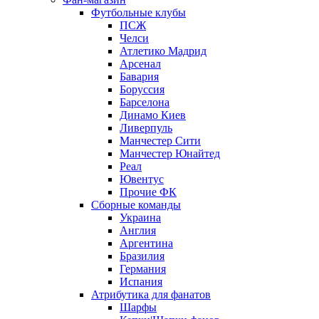
Футбольные клубы
ПСЖ
Челси
Атлетико Мадрид
Арсенал
Бавария
Боруссия
Барселона
Динамо Киев
Ливерпуль
Манчестер Сити
Манчестер Юнайтед
Реал
Ювентус
Прочие ФК
Сборные команды
Украина
Англия
Аргентина
Бразилия
Германия
Испания
Атрибутика для фанатов
Шарфы