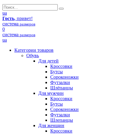
ua
Гость
, привет!
система
размеров
0
система
размеров
ua
Категории товаров
Обувь
Для детей
Кроссовки
Бутсы
Сороконожки
Футзалки
Шлёпанцы
Для мужчин
Кроссовки
Бутсы
Сороконожки
Футзалки
Шлепанцы
Для женщин
Кроссовки