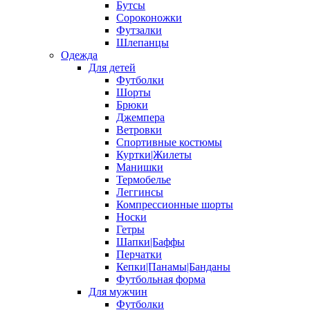
Бутсы
Сороконожки
Футзалки
Шлепанцы
Одежда
Для детей
Футболки
Шорты
Брюки
Джемпера
Ветровки
Спортивные костюмы
Куртки|Жилеты
Манишки
Термобелье
Леггинсы
Компрессионные шорты
Носки
Гетры
Шапки|Баффы
Перчатки
Кепки|Панамы|Банданы
Футбольная форма
Для мужчин
Футболки