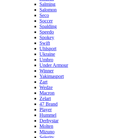
Salming
Salomon
Seco
Soccer
Spalding
Speedo
Spokey
Swift
Uhlsport
Ukraine
Umbro
Under Armour
Winner
Yakimasport
Zart
Wedze
Macron
Zelart
47 Brand
Player
Hummel
Derbystar
Molten
Mizuno
Selerity