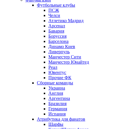
Футбольные клубы
ПСЖ
Челси
Атлетико Мадрид
Арсенал
Бавария
Боруссия
Барселона
Динамо Киев
Ливерпуль
Манчестер Сити
Манчестер Юнайтед
Реал
Ювентус
Прочие ФК
Сборные команды
Украина
Англия
Аргентина
Бразилия
Германия
Испания
Атрибутика для фанатов
Шарфы