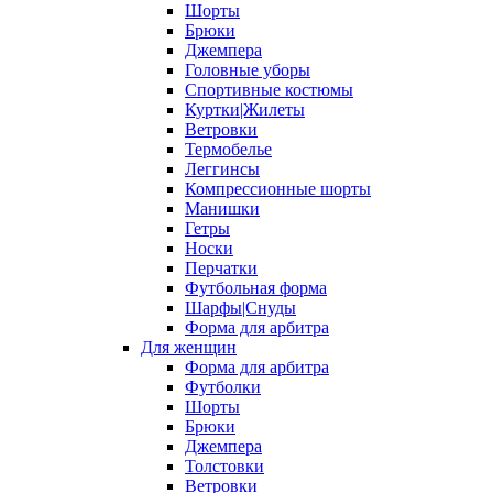
Шорты
Брюки
Джемпера
Головные уборы
Спортивные костюмы
Куртки|Жилеты
Ветровки
Термобелье
Леггинсы
Компрессионные шорты
Манишки
Гетры
Носки
Перчатки
Футбольная форма
Шарфы|Снуды
Форма для арбитра
Для женщин
Форма для арбитра
Футболки
Шорты
Брюки
Джемпера
Толстовки
Ветровки