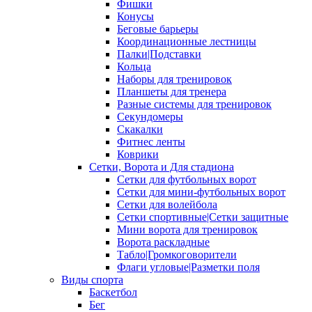
Фишки
Конусы
Беговые барьеры
Координационные лестницы
Палки|Подставки
Кольца
Наборы для тренировок
Планшеты для тренера
Разные системы для тренировок
Секундомеры
Скакалки
Фитнес ленты
Коврики
Сетки, Ворота и Для стадиона
Сетки для футбольных ворот
Сетки для мини-футбольных ворот
Сетки для волейбола
Сетки спортивные|Сетки защитные
Мини ворота для тренировок
Ворота раскладные
Табло|Громкоговорители
Флаги угловые|Разметки поля
Виды спорта
Баскетбол
Бег