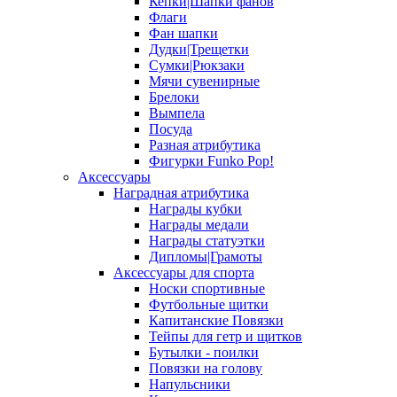
Кепки|Шапки фанов
Флаги
Фан шапки
Дудки|Трещетки
Сумки|Рюкзаки
Мячи сувенирные
Брелоки
Вымпела
Посуда
Разная атрибутика
Фигурки Funko Pop!
Аксессуары
Наградная атрибутика
Награды кубки
Награды медали
Награды статуэтки
Дипломы|Грамоты
Аксессуары для спорта
Носки спортивные
Футбольные щитки
Капитанские Повязки
Тейпы для гетр и щитков
Бутылки - поилки
Повязки на голову
Напульсники