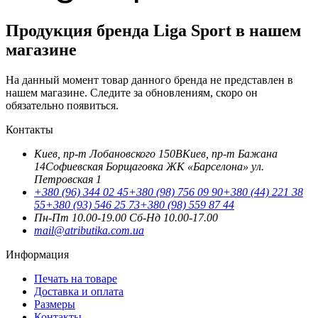
Продукция бренда Liga Sport в нашем
магазине
На данный момент товар данного бренда не представлен в
нашем магазине. Следите за обновлениям, скоро он
обязательно появиться.
Контакты
Киев, пр-т Лобановского 150В
Киев, пр-т Бажана
14
Софиевская Борщаговка ЖК «Барселона» ул.
Петровская 1
+380 (96) 344 02 45
+380 (98) 756 09 90
+380 (44) 221 38
55
+380 (93) 546 25 73
+380 (98) 559 87 44
Пн-Пт 10.00-19.00
Cб-Нд 10.00-17.00
mail@atributika.com.ua
Информация
Печать на товаре
Доставка и оплата
Размеры
Контакты