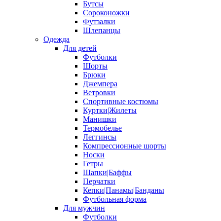
Бутсы
Сороконожки
Футзалки
Шлепанцы
Одежда
Для детей
Футболки
Шорты
Брюки
Джемпера
Ветровки
Спортивные костюмы
Куртки|Жилеты
Манишки
Термобелье
Леггинсы
Компрессионные шорты
Носки
Гетры
Шапки|Баффы
Перчатки
Кепки|Панамы|Банданы
Футбольная форма
Для мужчин
Футболки