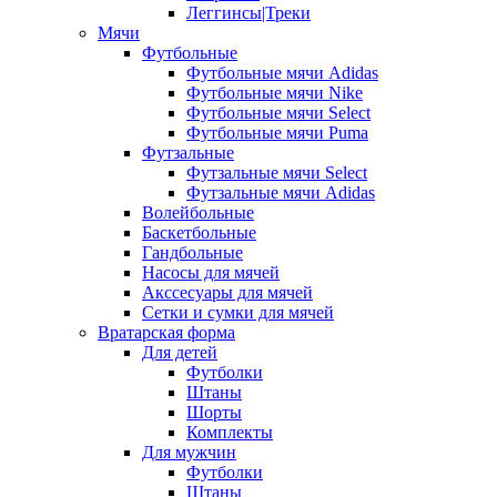
Леггинсы|Треки
Мячи
Футбольные
Футбольные мячи Adidas
Футбольные мячи Nike
Футбольные мячи Select
Футбольные мячи Puma
Футзальные
Футзальные мячи Select
Футзальные мячи Adidas
Волейбольные
Баскетбольные
Гандбольные
Насосы для мячей
Акссесуары для мячей
Сетки и сумки для мячей
Вратарская форма
Для детей
Футболки
Штаны
Шорты
Комплекты
Для мужчин
Футболки
Штаны