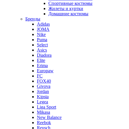
Спортивные костюмы
Жилеты и куртки
Домашние костюмы
Бренды
Adidas
JOMA
Nike
Puma
Select
Asics
Diadora
Elite
Erima
Europaw
FC
FOX40
Givova
Jordan
Kipsta
Legea
Liga Sport
Mikasa
New Balance
Reebok
Reusch