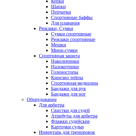
Кепки
Шапки
Перчатки
Спортивные баффы
Для плавания
Рюкзаки, Сумки
Сумки спортивные
Рюкзаки спортивные
Мешки
Мини-сумки
Спортивная защита
Наколенники
Налокотники
Голеностопы
Кинезио тейпы
Спортивная медицина
Бандажи для рук
Бандажи для ног
Оборудование
Для арбитра
Свистки для судей
Атрибуты для арбитра
Флажки судейские
Карточки судьи
Инвентарь для тренировок