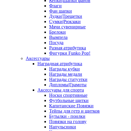
Кепки|Шапки фанов
Флаги
Фан шапки
Дудки|Трещетки
Сумки|Рюкзаки
Мячи сувенирные
Брелоки
Вымпела
Посуда
Разная атрибутика
Фигурки Funko Pop!
Аксессуары
Наградная атрибутика
Награды кубки
Награды медали
Награды статуэтки
Дипломы|Грамоты
Аксессуары для спорта
Носки спортивные
Футбольные щитки
Капитанские Повязки
Тейпы для гетр и щитков
Бутылки - поилки
Повязки на голову
Напульсники