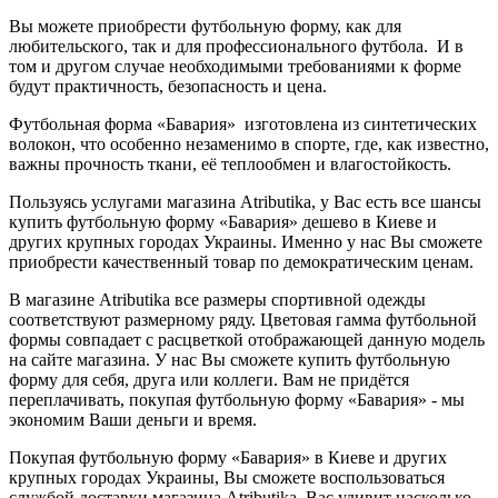
Вы можете приобрести футбольную форму, как для
любительского, так и для профессионального футбола. И в
том и другом случае необходимыми требованиями к форме
будут практичность, безопасность и цена.
Футбольная форма «Бавария» изготовлена из синтетических
волокон, что особенно незаменимо в спорте, где, как известно,
важны прочность ткани, её теплообмен и влагостойкость.
Пользуясь услугами магазина Аtributika, у Вас есть все шансы
купить футбольную форму «Бавария» дешево в Киеве и
других крупных городах Украины. Именно у нас Вы сможете
приобрести качественный товар по демократическим ценам.
В магазине Аtributika все размеры спортивной одежды
соответствуют размерному ряду. Цветовая гамма футбольной
формы совпадает с расцветкой отображающей данную модель
на сайте магазина. У нас Вы сможете купить футбольную
форму для себя, друга или коллеги. Вам не придётся
переплачивать, покупая футбольную форму «Бавария» - мы
экономим Ваши деньги и время.
Покупая футбольную форму «Бавария» в Киеве и других
крупных городах Украины, Вы сможете воспользоваться
службой доставки магазина Аtributika. Вас удивит насколько