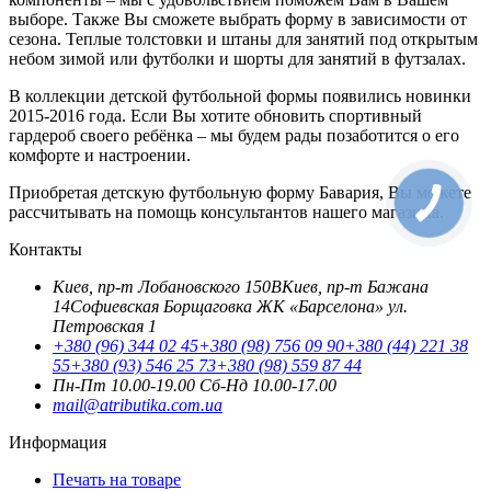
выборе. Также Вы сможете выбрать форму в зависимости от
сезона. Теплые толстовки и штаны для занятий под открытым
небом зимой или футболки и шорты для занятий в футзалах.
В коллекции детской футбольной формы появились новинки
2015-2016 года. Если Вы хотите обновить спортивный
гардероб своего ребёнка – мы будем рады позаботится о его
комфорте и настроении.
Приобретая детскую футбольную форму Бавария, Вы можете
рассчитывать на помощь консультантов нашего магазина.
Контакты
Киев, пр-т Лобановского 150В
Киев, пр-т Бажана
14
Софиевская Борщаговка ЖК «Барселона» ул.
Петровская 1
+380 (96) 344 02 45
+380 (98) 756 09 90
+380 (44) 221 38
55
+380 (93) 546 25 73
+380 (98) 559 87 44
Пн-Пт 10.00-19.00
Cб-Нд 10.00-17.00
mail@atributika.com.ua
Информация
Печать на товаре