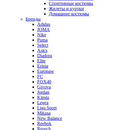
Спортивные костюмы
Жилеты и куртки
Домашние костюмы
Бренды
Adidas
JOMA
Nike
Puma
Select
Asics
Diadora
Elite
Erima
Europaw
FC
FOX40
Givova
Jordan
Kipsta
Legea
Liga Sport
Mikasa
New Balance
Reebok
Reusch