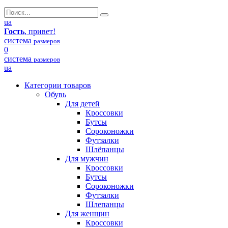
ua
Гость
, привет!
система
размеров
0
система
размеров
ua
Категории товаров
Обувь
Для детей
Кроссовки
Бутсы
Сороконожки
Футзалки
Шлёпанцы
Для мужчин
Кроссовки
Бутсы
Сороконожки
Футзалки
Шлепанцы
Для женщин
Кроссовки