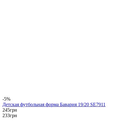
-5%
Детская футбольная форма Бавария 19/20 SE7911
245
грн
233
грн