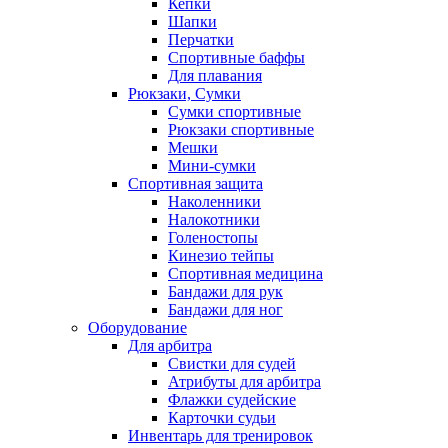
Кепки
Шапки
Перчатки
Спортивные баффы
Для плавания
Рюкзаки, Сумки
Сумки спортивные
Рюкзаки спортивные
Мешки
Мини-сумки
Спортивная защита
Наколенники
Налокотники
Голеностопы
Кинезио тейпы
Спортивная медицина
Бандажи для рук
Бандажи для ног
Оборудование
Для арбитра
Свистки для судей
Атрибуты для арбитра
Флажки судейские
Карточки судьи
Инвентарь для тренировок