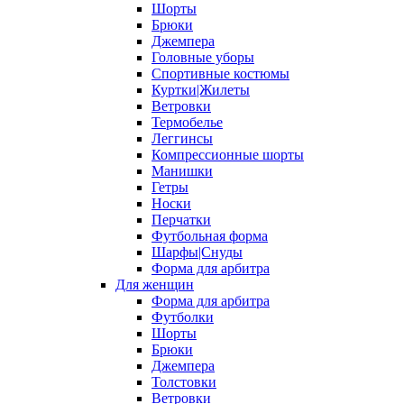
Шорты
Брюки
Джемпера
Головные уборы
Спортивные костюмы
Куртки|Жилеты
Ветровки
Термобелье
Леггинсы
Компрессионные шорты
Манишки
Гетры
Носки
Перчатки
Футбольная форма
Шарфы|Снуды
Форма для арбитра
Для женщин
Форма для арбитра
Футболки
Шорты
Брюки
Джемпера
Толстовки
Ветровки