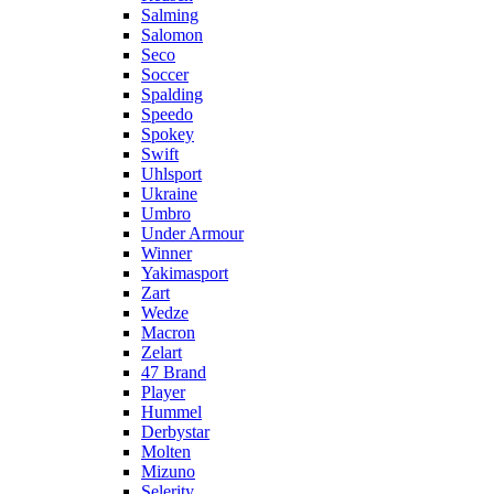
Salming
Salomon
Seco
Soccer
Spalding
Speedo
Spokey
Swift
Uhlsport
Ukraine
Umbro
Under Armour
Winner
Yakimasport
Zart
Wedze
Macron
Zelart
47 Brand
Player
Hummel
Derbystar
Molten
Mizuno
Selerity