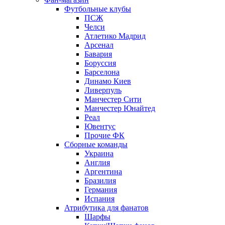
Футбольные клубы
ПСЖ
Челси
Атлетико Мадрид
Арсенал
Бавария
Боруссия
Барселона
Динамо Киев
Ливерпуль
Манчестер Сити
Манчестер Юнайтед
Реал
Ювентус
Прочие ФК
Сборные команды
Украина
Англия
Аргентина
Бразилия
Германия
Испания
Атрибутика для фанатов
Шарфы