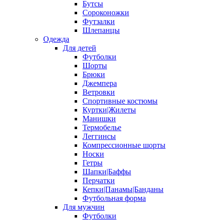
Бутсы
Сороконожки
Футзалки
Шлепанцы
Одежда
Для детей
Футболки
Шорты
Брюки
Джемпера
Ветровки
Спортивные костюмы
Куртки|Жилеты
Манишки
Термобелье
Леггинсы
Компрессионные шорты
Носки
Гетры
Шапки|Баффы
Перчатки
Кепки|Панамы|Банданы
Футбольная форма
Для мужчин
Футболки