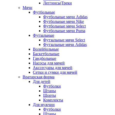
Леггинсы|Треки
Мячи
Футбольные
Футбольные мячи Adidas
Футбольные мячи Nike
Футбольные мячи Select
Футбольные мячи Puma
Футзальные
Футзальные мячи Select
Футзальные мячи Adidas
Волейбольные
Баскетбольные
Гандбольные
Насосы для мячей
Акссесуары для мячей
Сетки и сумки для мячей
Вратарская форма
Для детей
Футболки
Штаны
Шорты
Комплекты
Для мужчин
Футболки
Штаны