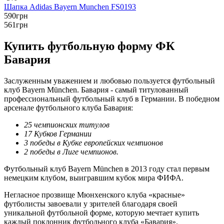
Шапка Adidas Bayern Munchen FS0193
590
грн
561
грн
Купить футбольную форму ФК
Бавария
Заслуженным уважением и любовью пользуется футбольный
клуб Bayern München. Бавария - самый титулованный
профессиональный футбольный клуб в Германии. В победном
арсенале футбольного клуба Бавария:
25 чемпионских титулов
17 Кубков Германии
3 победы в Кубке европейских чемпионов
2 победы в Лиге чемпионов.
Футбольный клуб Bayern München в 2013 году стал первым
немецким клубом, выигравшим кубок мира ФИФА.
Негласное прозвище Мюнхенского клуба «красные»
футболисты завоевали у зрителей благодаря своей
уникальной футбольной форме, которую мечтает купить
каждый поклонник футбольного клуба «Бавария».