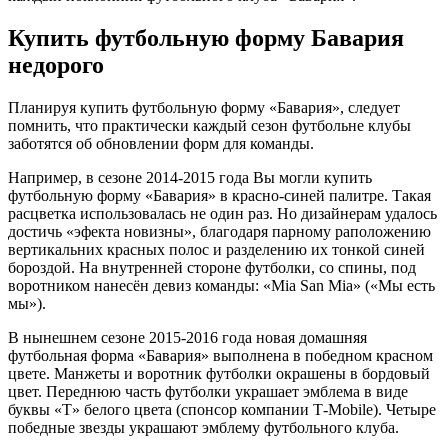
Купить футбольную форму Бавария
недорого
Планируя купить футбольную форму «Бавария», следует
помнить, что практически каждый сезон футбольне клубы
заботятся об обновлении форм для команды.
Например, в сезоне 2014-2015 года Вы могли купить
футбольную форму «Бавария» в красно-синей палитре. Такая
расцветка использовалась не один раз. Но дизайнерам удалось
достичь «эфекта новизны», благодаря парному раположению
вертикальних красных полос и разделению их тонкой синей
бороздой. На внутренней стороне футболки, со спины, под
воротником нанесён девиз команды: «Mia San Mia» («Мы есть
мы»).
В нынешнем сезоне 2015-2016 года новая домашняя
футбольная форма «Бавария» выполнена в победном красном
цвете. Манжеты и воротник футболки окрашены в бордовый
цвет. Переднюю часть футболки украшает эмблема в виде
буквы «Т» белого цвета (спонсор компании Т-Mobile). Четыре
победные звезды украшают эмблему футбольного клуба.