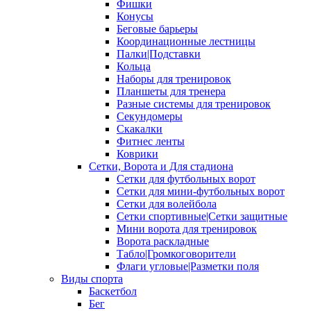
Фишки
Конусы
Беговые барьеры
Координационные лестницы
Палки|Подставки
Кольца
Наборы для тренировок
Планшеты для тренера
Разные системы для тренировок
Секундомеры
Скакалки
Фитнес ленты
Коврики
Сетки, Ворота и Для стадиона
Сетки для футбольных ворот
Сетки для мини-футбольных ворот
Сетки для волейбола
Сетки спортивные|Сетки защитные
Мини ворота для тренировок
Ворота раскладные
Табло|Громкоговорители
Флаги угловые|Разметки поля
Виды спорта
Баскетбол
Бег