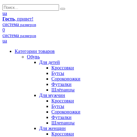
ua
Гость
, привет!
система
размеров
0
система
размеров
ua
Категории товаров
Обувь
Для детей
Кроссовки
Бутсы
Сороконожки
Футзалки
Шлёпанцы
Для мужчин
Кроссовки
Бутсы
Сороконожки
Футзалки
Шлепанцы
Для женщин
Кроссовки