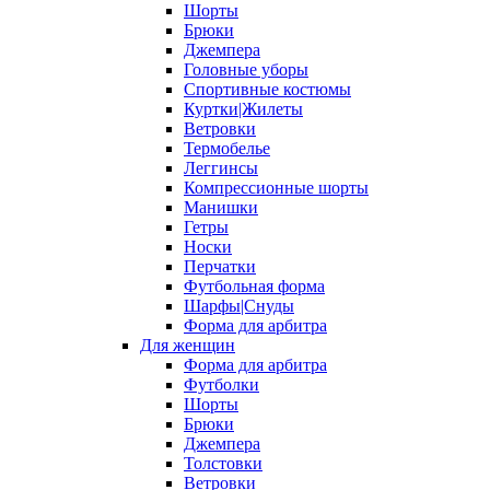
Шорты
Брюки
Джемпера
Головные уборы
Спортивные костюмы
Куртки|Жилеты
Ветровки
Термобелье
Леггинсы
Компрессионные шорты
Манишки
Гетры
Носки
Перчатки
Футбольная форма
Шарфы|Снуды
Форма для арбитра
Для женщин
Форма для арбитра
Футболки
Шорты
Брюки
Джемпера
Толстовки
Ветровки