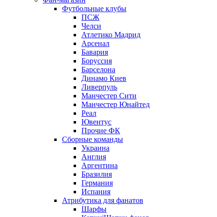
Футбольные клубы
ПСЖ
Челси
Атлетико Мадрид
Арсенал
Бавария
Боруссия
Барселона
Динамо Киев
Ливерпуль
Манчестер Сити
Манчестер Юнайтед
Реал
Ювентус
Прочие ФК
Сборные команды
Украина
Англия
Аргентина
Бразилия
Германия
Испания
Атрибутика для фанатов
Шарфы