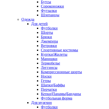
Бутсы
Сороконожки
Футзалки
Шлепанцы
Одежда
Для детей
Футболки
Шорты
Брюки
Джемпера
Ветровки
Спортивные костюмы
Куртки|Жилеты
Манишки
Термобелье
Леггинсы
Компрессионные шорты
Носки
Гетры
Шапки|Баффы
Перчатки
Кепки|Панамы|Банданы
Футбольная форма
Для мужчин
Футболки