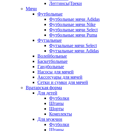
Леггинсы|Треки
Мячи
Футбольные
Футбольные мячи Adidas
Футбольные мячи Nike
Футбольные мячи Select
Футбольные мячи Puma
Футзальные
Футзальные мячи Select
Футзальные мячи Adidas
Волейбольные
Баскетбольные
Гандбольные
Насосы для мячей
Акссесуары для мячей
Сетки и сумки для мячей
Вратарская форма
Для детей
Футболки
Штаны
Шорты
Комплекты
Для мужчин
Футболки
Штаны