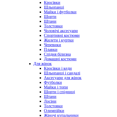
Кросівки
Шльопанці
Майки і футболки
Шорти
Штани
Толстовки
Чоловічі аксесуари
Спортивні костюми
Жилети і куртки
Черевики
Плавки
Спідня білизна
Домашні костюми
Для жінок
Кросівки і кеди
Шльопанці і сандалі
Аксесуари для жінок
Футболки
Майки і топи
Шорти і спідниці
Штани
Лосіни
Толстовки
Олимпійки
Жіночі купальники