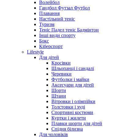
Волейбол
Гандбол Футзал Футбол
Плавання
Настільний теніс
Туризм
Теніс Падел теніс Бадмінтон
Інші види спорту
Бокс
Кіберспорт
Lifestyle
Для дітей
Кросівки
Шльопанці і сандалі
Черевики
Футболки і майки
Аксесуари для дітей
Шорти
Штани
Вітровки і олімпійки
Толстовки і худі
Спортивні костюми
Куртки і жилети
Плавки шорти для дітей
Спідня білизна
Для чоловіків