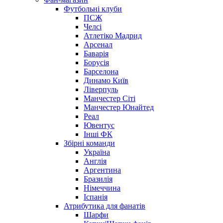
Футбольні клуби
ПСЖ
Челсі
Атлетіко Мадрид
Арсенал
Баварія
Борусія
Барселона
Динамо Київ
Ліверпуль
Манчестер Сіті
Манчестер Юнайтед
Реал
Ювентус
Інші ФК
Збірні команди
Україна
Англія
Аргентина
Бразилія
Німеччина
Іспанія
Атрибутика для фанатів
Шарфи