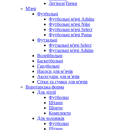
Легінси|Треки
М'ячі
Футбольні
Футбольні м'ячі Adidas
Футбольні м'ячі Nike
Футбольні м'ячі Select
Футбольні м'ячі Puma
Футзальні
Футзальні м'ячі Select
Футзальні м'ячі Adidas
Волейбольні
Баскетбольні
Гандбольні
Насоси для м`ячів
Аксесуари для м`ячів
Сітки та сумки для м'ячів
Воротарська форма
Для дітей
Футболки
Штани
Шорти
Комплекти
Для чоловіків
Футболки
Штани