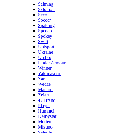
Salming
Salomon
Seco
Soccer
Spalding
Speedo
Spokey
Swift
Uhlsport
Ukraine
Umbro
Under Armour
Winner
Yakimasport
Zart
Wedze
Macron
Zelart
47 Brand
Player
Hummel
Derbystar
Molten
Mizuno
Selerity