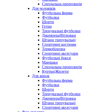
Спеціальна пропозиція
Для чоловіків
Футбольна форма
Футболки
Шорти
Гетри
Тренувальні футболки
Джемпера|Вітровки
Штани тренувальні
Спортивні костюми
Термобілизна
Спортивні аксесуари
Футбольні бокси
Манішки
Спеціальна пропозиція
Куртки|Жилети
Для жінок
Футбольна форма
Футболки
Шорти
Тренувальні футболки
Джемпера|Вітровки
Штани тренувальні
Спортивні аксесуари
Фан-магазин