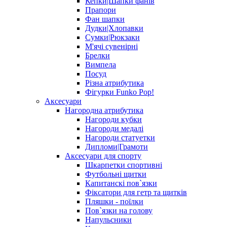
Кепки|Шапки фанів
Прапори
Фан шапки
Дудки|Хлопавки
Сумки|Рюкзаки
М'ячі сувенірні
Брелки
Вимпела
Посуд
Різна атрибутика
Фігурки Funko Pop!
Аксесуари
Нагородна атрибутика
Нагороди кубки
Нагороди медалі
Нагороди статуетки
Дипломи|Грамоти
Аксесуари для спорту
Шкарпетки спортивні
Футбольні щитки
Капитанскі пов`язки
Фіксатори для гетр та щитків
Пляшки - поїлки
Пов`язки на голову
Напульсники