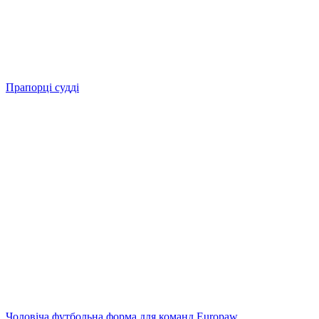
Прапорці судді
Чоловіча футбольна форма для команд Europaw