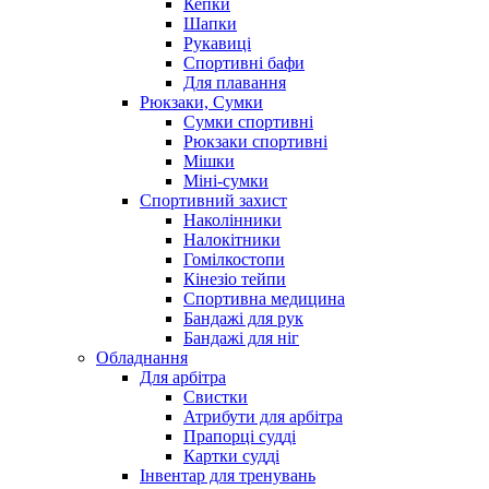
Кепки
Шапки
Рукавиці
Спортивні бафи
Для плавання
Рюкзаки, Сумки
Сумки спортивні
Рюкзаки спортивні
Мішки
Міні-сумки
Спортивний захист
Наколінники
Налокітники
Гомілкостопи
Кінезіо тейпи
Спортивна медицина
Бандажі для рук
Бандажі для ніг
Обладнання
Для арбітра
Свистки
Атрибути для арбітра
Прапорці судді
Картки судді
Інвентар для тренувань