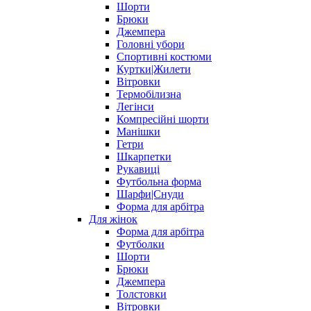
Шорти
Брюки
Джемпера
Головні убори
Спортивні костюми
Куртки|Жилети
Вітровки
Термобілизна
Легінси
Компресійні шорти
Манішки
Гетри
Шкарпетки
Рукавиці
Футбольна форма
Шарфи|Снуди
Форма для арбітра
Для жінок
Форма для арбітра
Футболки
Шорти
Брюки
Джемпера
Толстовки
Вітровки