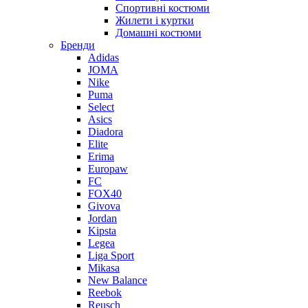
Спортивні костюми
Жилети і куртки
Домашні костюми
Бренди
Adidas
JOMA
Nike
Puma
Select
Asics
Diadora
Elite
Erima
Europaw
FC
FOX40
Givova
Jordan
Kipsta
Legea
Liga Sport
Mikasa
New Balance
Reebok
Reusch