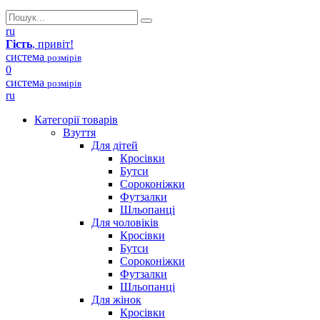
ru
Гість
, привіт!
система
розмірів
0
система
розмірів
ru
Категорії товарів
Взуття
Для дітей
Кросівки
Бутси
Сороконіжки
Футзалки
Шльопанці
Для чоловіків
Кросівки
Бутси
Сороконіжки
Футзалки
Шльопанці
Для жінок
Кросівки