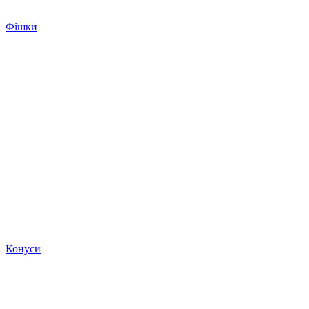
Фішки
Конуси