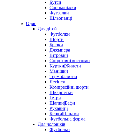
Бутси
Сороконіжки
Футзалки
Шльопанці
Одяг
Для дітей
Футболки
Шорти
Брюки
Джемпера
Вітровки
Спортивні костюми
Куртки|Жилети
Манішки
Термобілизна
Легінси
Компресійні шорти
Шкарпетки
Гетри
Шапки|Бафи
Рукавиці
Кепки|Панами
Футбольна форма
Для чоловіків
Футболки