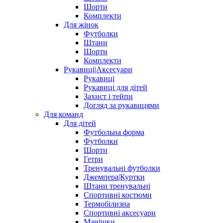
Шорти
Комплекти
Для жінок
Футболки
Штани
Шорти
Комплекти
Рукавиці|Аксесуари
Рукавиці
Рукавиці для дітей
Захист і тейпи
Догляд за рукавицями
Для команд
Для дітей
Футбольна форма
Футболки
Шорти
Гетри
Тренувальні футболки
Джемпера|Куртки
Штани тренувальні
Спортивні костюми
Термобілизна
Спортивні аксесуари
Манішки