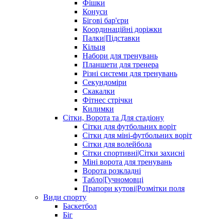
Фішки
Конуси
Бігові бар'єри
Координаційні доріжки
Палки|Підставки
Кільця
Набори для тренувань
Планшети для тренера
Різні системи для тренувань
Секундоміри
Скакалки
Фітнес стрічки
Килимки
Сітки, Ворота та Для стадіону
Сітки для футбольних воріт
Сітки для міні-футбольних воріт
Сітки для волейбола
Сітки спортивні|Cітки захисні
Міні ворота для тренувань
Ворота розкладні
Табло|Гучномовці
Прапори кутові|Розмітки поля
Види спорту
Баскетбол
Біг