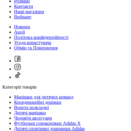
Розміри
Контакти
Наші магазини
Вибране
Новини
Акції
Політика конфіденційності
Угода користувача
Обмін та Повернення
Категорії товарів
Манішки для дитячих команд
Координаційні доріжки
Ворота розкладні
Дитячі манішки
Чоловічі аксесуари
Футбольні сороконіжки Adidas X
Дитячі спортивні дощовики Adidas