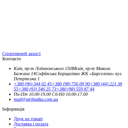
Спортивний захист
Контакти
Київ, пр-т Лобановського 150В
Київ, пр-т Миколи
Бажана 14
Софіївська Борщагівка ЖК «Барселона» вул.
Петрівська 1
+380 (96) 344 02 45
+380 (98) 756 09 90
+380 (44) 221 38
55
+380 (93) 546 25 73
+380 (98) 559 87 44
Пн-Пт 10.00-19.00
Cб-Нд 10.00-17.00
mail@atributika.com.ua
Інформація
Друк на товарі
Доставка і оплата