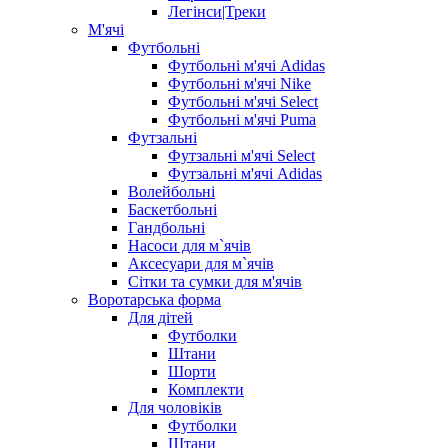
Легінси|Треки
М'ячі
Футбольні
Футбольні м'ячі Adidas
Футбольні м'ячі Nike
Футбольні м'ячі Select
Футбольні м'ячі Puma
Футзальні
Футзальні м'ячі Select
Футзальні м'ячі Adidas
Волейбольні
Баскетбольні
Гандбольні
Насоси для м`ячів
Аксесуари для м`ячів
Сітки та сумки для м'ячів
Воротарська форма
Для дітей
Футболки
Штани
Шорти
Комплекти
Для чоловіків
Футболки
Штани