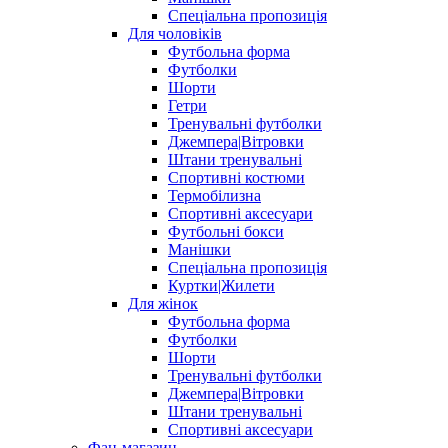
Спеціальна пропозиція
Для чоловіків
Футбольна форма
Футболки
Шорти
Гетри
Тренувальні футболки
Джемпера|Вітровки
Штани тренувальні
Спортивні костюми
Термобілизна
Спортивні аксесуари
Футбольні бокси
Манішки
Спеціальна пропозиція
Куртки|Жилети
Для жінок
Футбольна форма
Футболки
Шорти
Тренувальні футболки
Джемпера|Вітровки
Штани тренувальні
Спортивні аксесуари
Фан-магазин