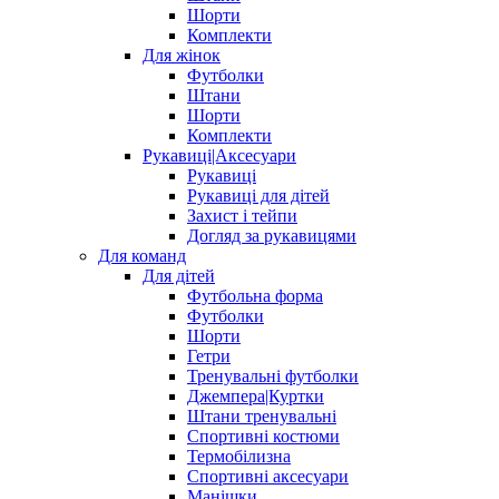
Шорти
Комплекти
Для жінок
Футболки
Штани
Шорти
Комплекти
Рукавиці|Аксесуари
Рукавиці
Рукавиці для дітей
Захист і тейпи
Догляд за рукавицями
Для команд
Для дітей
Футбольна форма
Футболки
Шорти
Гетри
Тренувальні футболки
Джемпера|Куртки
Штани тренувальні
Спортивні костюми
Термобілизна
Спортивні аксесуари
Манішки