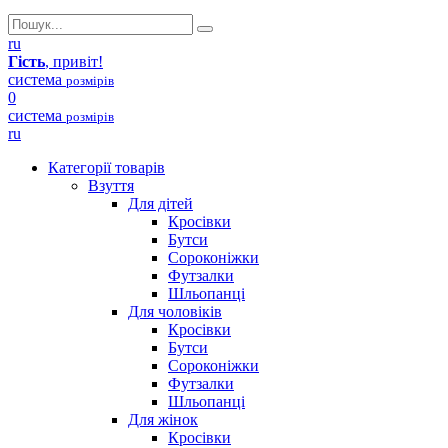
ru
Гість
, привіт!
система
розмірів
0
система
розмірів
ru
Категорії товарів
Взуття
Для дітей
Кросівки
Бутси
Сороконіжки
Футзалки
Шльопанці
Для чоловіків
Кросівки
Бутси
Сороконіжки
Футзалки
Шльопанці
Для жінок
Кросівки