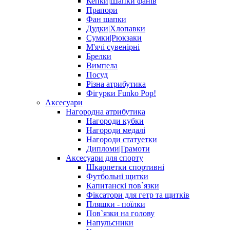
Кепки|Шапки фанів
Прапори
Фан шапки
Дудки|Хлопавки
Сумки|Рюкзаки
М'ячі сувенірні
Брелки
Вимпела
Посуд
Різна атрибутика
Фігурки Funko Pop!
Аксесуари
Нагородна атрибутика
Нагороди кубки
Нагороди медалі
Нагороди статуетки
Дипломи|Грамоти
Аксесуари для спорту
Шкарпетки спортивні
Футбольні щитки
Капитанскі пов`язки
Фіксатори для гетр та щитків
Пляшки - поїлки
Пов`язки на голову
Напульсники