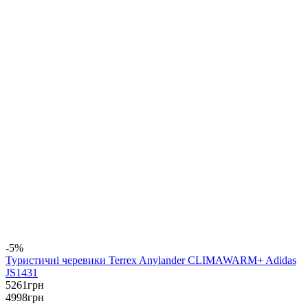
-5%
Туристичні черевики Terrex Anylander CLIMAWARM+ Adidas
JS1431
5261
грн
4998
грн