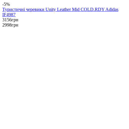
-5%
Туристичні черевики Unity Leather Mid COLD.RDY Adidas
IF4987
3156
грн
2998
грн