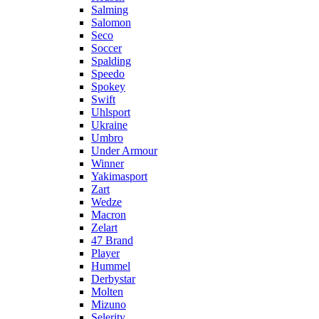
Salming
Salomon
Seco
Soccer
Spalding
Speedo
Spokey
Swift
Uhlsport
Ukraine
Umbro
Under Armour
Winner
Yakimasport
Zart
Wedze
Macron
Zelart
47 Brand
Player
Hummel
Derbystar
Molten
Mizuno
Selerity