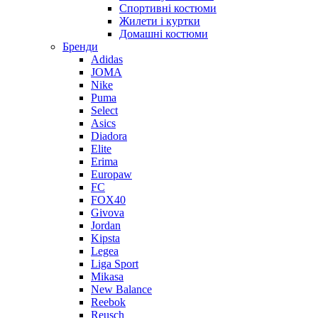
Спортивні костюми
Жилети і куртки
Домашні костюми
Бренди
Adidas
JOMA
Nike
Puma
Select
Asics
Diadora
Elite
Erima
Europaw
FC
FOX40
Givova
Jordan
Kipsta
Legea
Liga Sport
Mikasa
New Balance
Reebok
Reusch