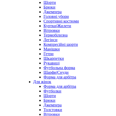
Шорти
Брюки
Джемпера
Головні убори
Спортивні костюми
Куртки|Жилети
Вітровки
Термобілизна
Легінси
Компресійні шорти
Манішки
Гетри
Шкарпетки
Рукавиці
Футбольна форма
Шарфи|Снуди
Форма для арбітра
Для жінок
Форма для арбітра
Футболки
Шорти
Брюки
Джемпера
Толстовки
Вітровки