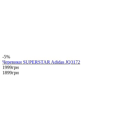
-5%
Черевики SUPERSTAR Adidas JQ3172
1999
грн
1899
грн