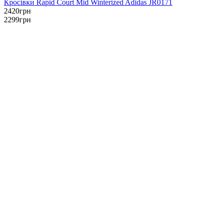
Кросівки Rapid Court Mid Winterized Adidas JR0171
2420
грн
2299
грн