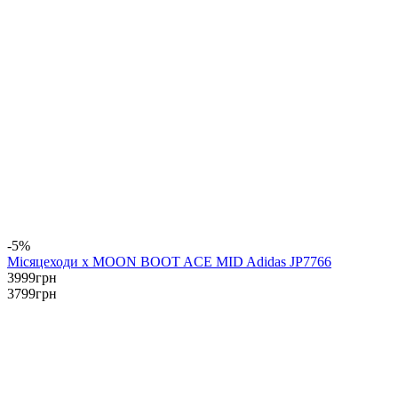
-5%
Місяцеходи x MOON BOOT ACE MID Adidas JP7766
3999
грн
3799
грн