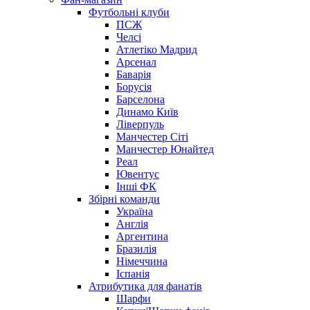
Футбольні клуби
ПСЖ
Челсі
Атлетіко Мадрид
Арсенал
Баварія
Борусія
Барселона
Динамо Київ
Ліверпуль
Манчестер Сіті
Манчестер Юнайтед
Реал
Ювентус
Інші ФК
Збірні команди
Україна
Англія
Аргентина
Бразилія
Німеччина
Іспанія
Атрибутика для фанатів
Шарфи