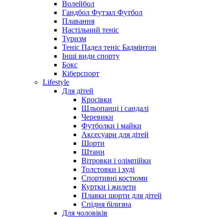
Волейбол
Гандбол Футзал Футбол
Плавання
Настільний теніс
Туризм
Теніс Падел теніс Бадмінтон
Інші види спорту
Бокс
Кіберспорт
Lifestyle
Для дітей
Кросівки
Шльопанці і сандалі
Черевики
Футболки і майки
Аксесуари для дітей
Шорти
Штани
Вітровки і олімпійки
Толстовки і худі
Спортивні костюми
Куртки і жилети
Плавки шорти для дітей
Спідня білизна
Для чоловіків