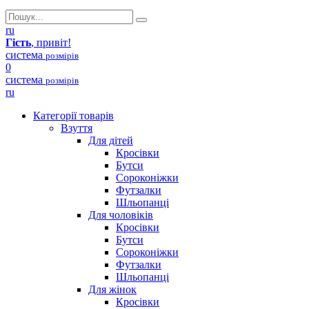
ru
Гість
, привіт!
система
розмірів
0
система
розмірів
ru
Категорії товарів
Взуття
Для дітей
Кросівки
Бутси
Сороконіжки
Футзалки
Шльопанці
Для чоловіків
Кросівки
Бутси
Сороконіжки
Футзалки
Шльопанці
Для жінок
Кросівки