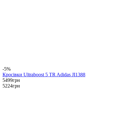
-5%
Кросівки Ultraboost 5 TR Adidas JI1388
5499
грн
5224
грн