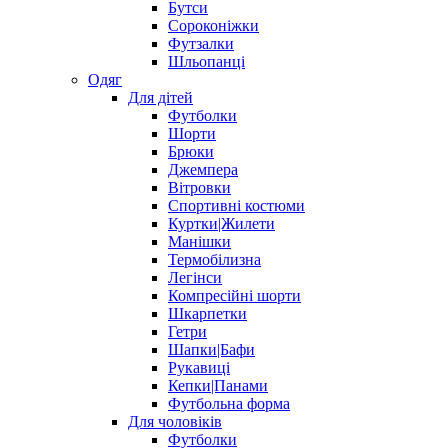
Бутси
Сороконіжки
Футзалки
Шльопанці
Одяг
Для дітей
Футболки
Шорти
Брюки
Джемпера
Вітровки
Спортивні костюми
Куртки|Жилети
Манішки
Термобілизна
Легінси
Компресійні шорти
Шкарпетки
Гетри
Шапки|Бафи
Рукавиці
Кепки|Панами
Футбольна форма
Для чоловіків
Футболки