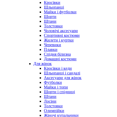
Кросівки
Шльопанці
Майки і футболки
Шорти
Штани
Толстовки
Чоловічі аксесуари
Спортивні костюми
Жилети і куртки
Черевики
Плавки
Спідня білизна
Домашні костюми
Для жінок
Кросівки і кеди
Шльопанці і сандалі
Аксесуари для жінок
Футболки
Майки і топи
Шорти і спідниці
Штани
Лосіни
Толстовки
Олимпійки
Жіночі купальники