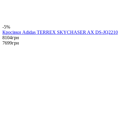
-5%
Кросівки Adidas TERREX SKYCHASER AX DS-JQ2210
8104
грн
7699
грн