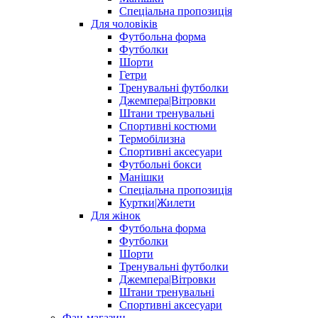
Спеціальна пропозиція
Для чоловіків
Футбольна форма
Футболки
Шорти
Гетри
Тренувальні футболки
Джемпера|Вітровки
Штани тренувальні
Спортивні костюми
Термобілизна
Спортивні аксесуари
Футбольні бокси
Манішки
Спеціальна пропозиція
Куртки|Жилети
Для жінок
Футбольна форма
Футболки
Шорти
Тренувальні футболки
Джемпера|Вітровки
Штани тренувальні
Спортивні аксесуари
Фан-магазин