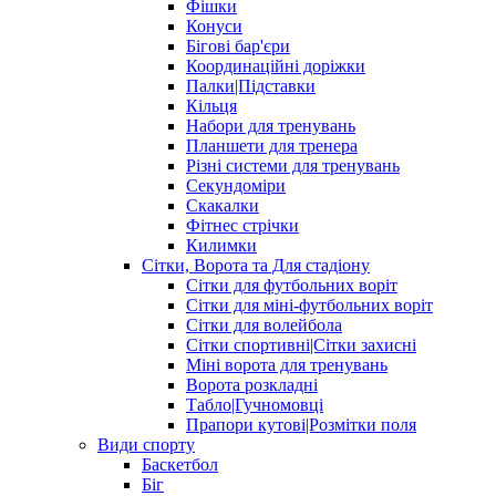
Фішки
Конуси
Бігові бар'єри
Координаційні доріжки
Палки|Підставки
Кільця
Набори для тренувань
Планшети для тренера
Різні системи для тренувань
Секундоміри
Скакалки
Фітнес стрічки
Килимки
Сітки, Ворота та Для стадіону
Сітки для футбольних воріт
Сітки для міні-футбольних воріт
Сітки для волейбола
Сітки спортивні|Cітки захисні
Міні ворота для тренувань
Ворота розкладні
Табло|Гучномовці
Прапори кутові|Розмітки поля
Види спорту
Баскетбол
Біг