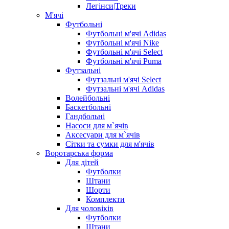
Легінси|Треки
М'ячі
Футбольні
Футбольні м'ячі Adidas
Футбольні м'ячі Nike
Футбольні м'ячі Select
Футбольні м'ячі Puma
Футзальні
Футзальні м'ячі Select
Футзальні м'ячі Adidas
Волейбольні
Баскетбольні
Гандбольні
Насоси для м`ячів
Аксесуари для м`ячів
Сітки та сумки для м'ячів
Воротарська форма
Для дітей
Футболки
Штани
Шорти
Комплекти
Для чоловіків
Футболки
Штани