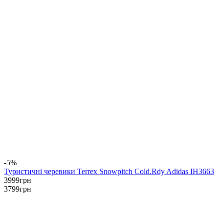
-5%
Туристичні черевики Terrex Snowpitch Cold.Rdy Adidas IH3663
3999
грн
3799
грн