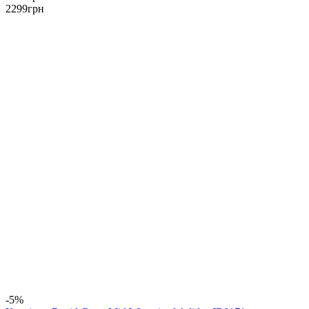
2299
грн
-5%