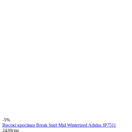
-5%
Високі кросівки Break Start Mid Winterized Adidas JP7511
2420
грн