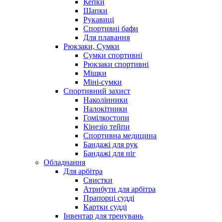
Кепки
Шапки
Рукавиці
Спортивні бафи
Для плавання
Рюкзаки, Сумки
Сумки спортивні
Рюкзаки спортивні
Мішки
Міні-сумки
Спортивний захист
Наколінники
Налокітники
Гомілкостопи
Кінезіо тейпи
Спортивна медицина
Бандажі для рук
Бандажі для ніг
Обладнання
Для арбітра
Свистки
Атрибути для арбітра
Прапорці судді
Картки судді
Інвентар для тренувань