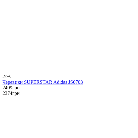
-5%
Черевики SUPERSTAR Adidas JS0703
2499
грн
2374
грн