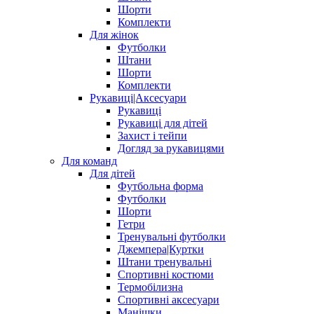
Шорти
Комплекти
Для жінок
Футболки
Штани
Шорти
Комплекти
Рукавиці|Аксесуари
Рукавиці
Рукавиці для дітей
Захист і тейпи
Догляд за рукавицями
Для команд
Для дітей
Футбольна форма
Футболки
Шорти
Гетри
Тренувальні футболки
Джемпера|Куртки
Штани тренувальні
Спортивні костюми
Термобілизна
Спортивні аксесуари
Манішки