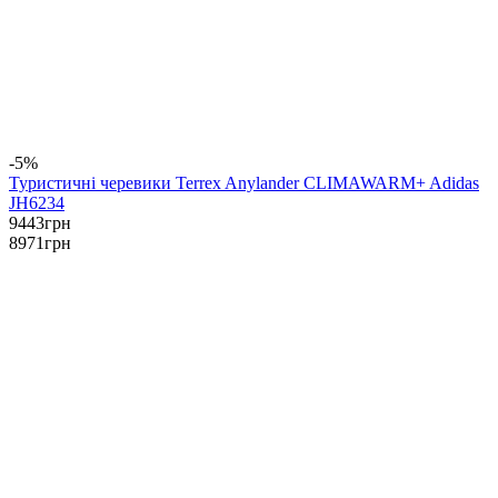
-5%
Туристичні черевики Terrex Anylander CLIMAWARM+ Adidas
JH6234
9443
грн
8971
грн