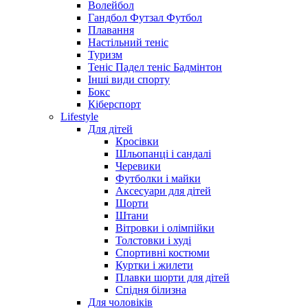
Волейбол
Гандбол Футзал Футбол
Плавання
Настільний теніс
Туризм
Теніс Падел теніс Бадмінтон
Інші види спорту
Бокс
Кіберспорт
Lifestyle
Для дітей
Кросівки
Шльопанці і сандалі
Черевики
Футболки і майки
Аксесуари для дітей
Шорти
Штани
Вітровки і олімпійки
Толстовки і худі
Спортивні костюми
Куртки і жилети
Плавки шорти для дітей
Спідня білизна
Для чоловіків