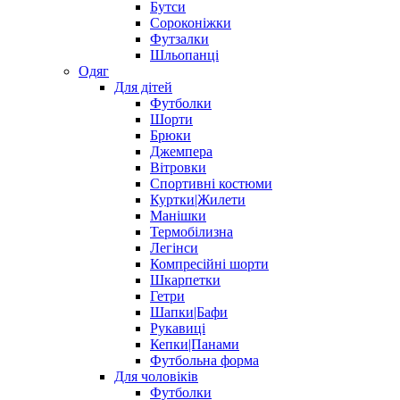
Бутси
Сороконіжки
Футзалки
Шльопанці
Одяг
Для дітей
Футболки
Шорти
Брюки
Джемпера
Вітровки
Спортивні костюми
Куртки|Жилети
Манішки
Термобілизна
Легінси
Компресійні шорти
Шкарпетки
Гетри
Шапки|Бафи
Рукавиці
Кепки|Панами
Футбольна форма
Для чоловіків
Футболки