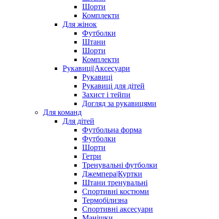
Шорти
Комплекти
Для жінок
Футболки
Штани
Шорти
Комплекти
Рукавиці|Аксесуари
Рукавиці
Рукавиці для дітей
Захист і тейпи
Догляд за рукавицями
Для команд
Для дітей
Футбольна форма
Футболки
Шорти
Гетри
Тренувальні футболки
Джемпера|Куртки
Штани тренувальні
Спортивні костюми
Термобілизна
Спортивні аксесуари
Манішки