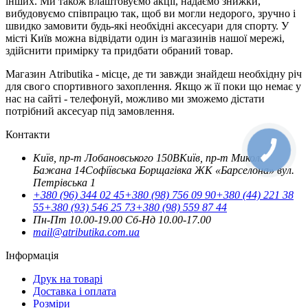
інших. Ми також влаштовуємо акції, надаємо знижки,
вибудовуємо співпрацю так, щоб ви могли недорого, зручно і
швидко замовити будь-які необхідні аксесуари для спорту. У
місті Київ можна відвідати один із магазинів нашої мережі,
здійснити примірку та придбати обраний товар.
Магазин Atributika - місце, де ти завжди знайдеш необхідну річ
для свого спортивного захоплення. Якщо ж її поки що немає у
нас на сайті - телефонуй, можливо ми зможемо дістати
потрібний аксесуар під замовлення.
Контакти
Київ, пр-т Лобановського 150В
Київ, пр-т Миколи
Бажана 14
Софіївська Борщагівка ЖК «Барселона» вул.
Петрівська 1
+380 (96) 344 02 45
+380 (98) 756 09 90
+380 (44) 221 38
55
+380 (93) 546 25 73
+380 (98) 559 87 44
Пн-Пт 10.00-19.00
Cб-Нд 10.00-17.00
mail@atributika.com.ua
Інформація
Друк на товарі
Доставка і оплата
Розміри