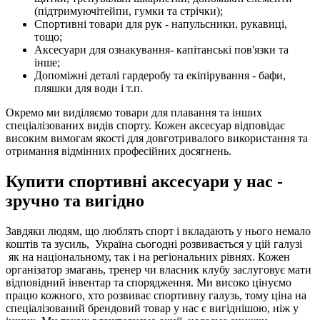
(підтримуючітейпи, гумки та стрічки);
Спортивні товари для рук - напульсники, рукавиці,
тощо;
Аксесуари для ознакування- капітанські пов'язки та
інше;
Допоміжні деталі гардеробу та екіпірування - бафи,
пляшки для води і т.п.
Окремо ми виділяємо товари для плавання та інших
спеціалізованих видів спорту. Кожен аксесуар відповідає
високим вимогам якості для довготривалого використання та
отримання відмінних професійних досягнень.
Купити спортивні аксесуари у нас -
зручно та вигідно
Завдяки людям, що люблять спорт і вкладають у нього немало
коштів та зусиль, Україна сьогодні розвивається у цій галузі
як на національному, так і на регіональних рівнях. Кожен
організатор змагань, тренер чи власник клубу заслуговує мати
відповідний інвентар та спорядження. Ми високо цінуємо
працю кожного, хто розвиває спортивну галузь, тому ціна на
спеціалізований брендовий товар у нас є вигіднішою, ніж у