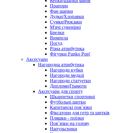
Кепки|Шапки фанів
Прапори
Фан шапки
Дудки|Хлопавки
Сумки|Рюкзаки
М'ячі сувенірні
Брелки
Вимпела
Посуд
Різна атрибутика
Фігурки Funko Pop!
Аксесуари
Нагородна атрибутика
Нагороди кубки
Нагороди медалі
Нагороди статуетки
Дипломи|Грамоти
Аксесуари для спорту
Шкарпетки спортивні
Футбольні щитки
Капитанскі пов`язки
Фіксатори для гетр та щитків
Пляшки - поїлки
Пов`язки на голову
Напульсники