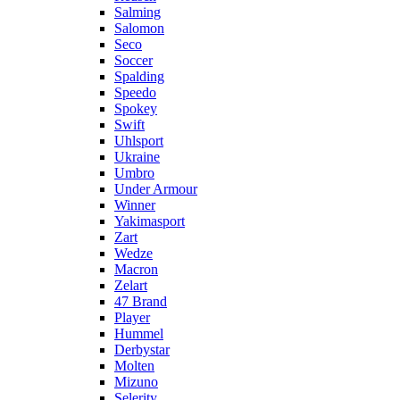
Salming
Salomon
Seco
Soccer
Spalding
Speedo
Spokey
Swift
Uhlsport
Ukraine
Umbro
Under Armour
Winner
Yakimasport
Zart
Wedze
Macron
Zelart
47 Brand
Player
Hummel
Derbystar
Molten
Mizuno
Selerity