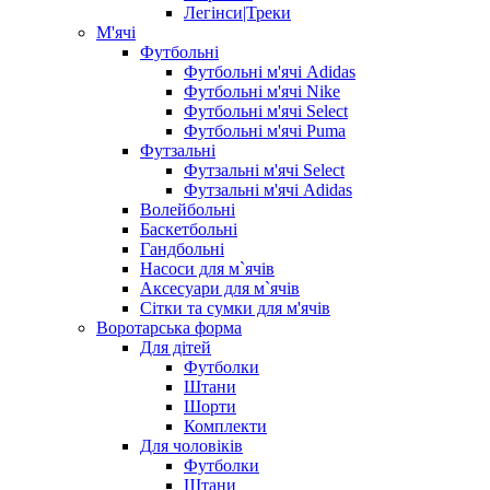
Легінси|Треки
М'ячі
Футбольні
Футбольні м'ячі Adidas
Футбольні м'ячі Nike
Футбольні м'ячі Select
Футбольні м'ячі Puma
Футзальні
Футзальні м'ячі Select
Футзальні м'ячі Adidas
Волейбольні
Баскетбольні
Гандбольні
Насоси для м`ячів
Аксесуари для м`ячів
Сітки та сумки для м'ячів
Воротарська форма
Для дітей
Футболки
Штани
Шорти
Комплекти
Для чоловіків
Футболки
Штани