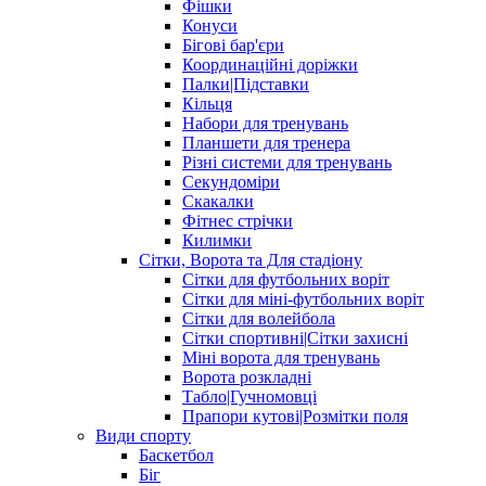
Фішки
Конуси
Бігові бар'єри
Координаційні доріжки
Палки|Підставки
Кільця
Набори для тренувань
Планшети для тренера
Різні системи для тренувань
Секундоміри
Скакалки
Фітнес стрічки
Килимки
Сітки, Ворота та Для стадіону
Сітки для футбольних воріт
Сітки для міні-футбольних воріт
Сітки для волейбола
Сітки спортивні|Cітки захисні
Міні ворота для тренувань
Ворота розкладні
Табло|Гучномовці
Прапори кутові|Розмітки поля
Види спорту
Баскетбол
Біг