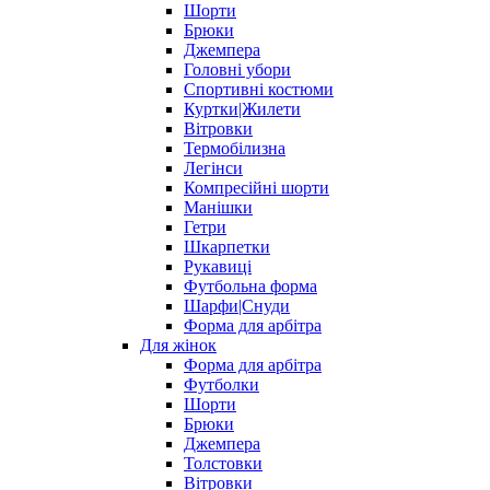
Шорти
Брюки
Джемпера
Головні убори
Спортивні костюми
Куртки|Жилети
Вітровки
Термобілизна
Легінси
Компресійні шорти
Манішки
Гетри
Шкарпетки
Рукавиці
Футбольна форма
Шарфи|Снуди
Форма для арбітра
Для жінок
Форма для арбітра
Футболки
Шорти
Брюки
Джемпера
Толстовки
Вітровки