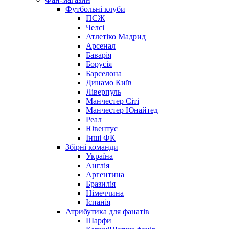
Футбольні клуби
ПСЖ
Челсі
Атлетіко Мадрид
Арсенал
Баварія
Борусія
Барселона
Динамо Київ
Ліверпуль
Манчестер Сіті
Манчестер Юнайтед
Реал
Ювентус
Інші ФК
Збірні команди
Україна
Англія
Аргентина
Бразилія
Німеччина
Іспанія
Атрибутика для фанатів
Шарфи