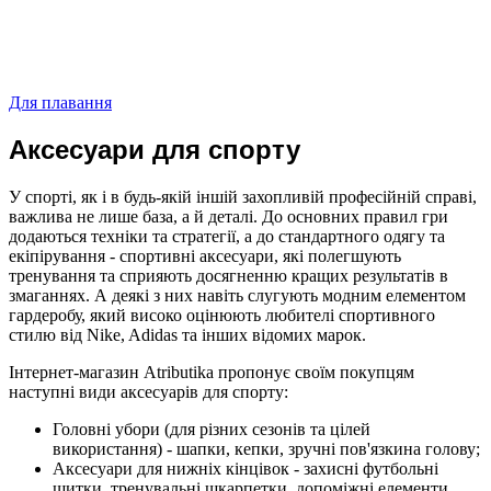
Для плавання
Аксесуари для спорту
У спорті, як і в будь-якій іншій захопливій професійній справі,
важлива не лише база, а й деталі. До основних правил гри
додаються техніки та стратегії, а до стандартного одягу та
екіпірування - спортивні аксесуари, які полегшують
тренування та сприяють досягненню кращих результатів в
змаганнях. А деякі з них навіть слугують модним елементом
гардеробу, який високо оцінюють любителі спортивного
стилю від Nike, Adidas та інших відомих марок.
Інтернет-магазин Atributika пропонує своїм покупцям
наступні види аксесуарів для спорту:
Головні убори (для різних сезонів та цілей
використання) - шапки, кепки, зручні пов'язкина голову;
Аксесуари для нижніх кінцівок - захисні футбольні
щитки, тренувальні шкарпетки, допоміжні елементи