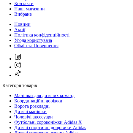
Контакти
Наші магазини
Вибране
Новини
Акції
Політика конфіденційності
Угода користувача
Обмін та Повернення
Категорії товарів
Манішки для дитячих команд
Координаційні доріжки
Ворота розкладні
Дитячі манішки
Чоловічі аксесуари
Футбольні сороконіжки Adidas X
Дитячі спортивні дощовики Adidas
Дитячі спортивні штани Adidas