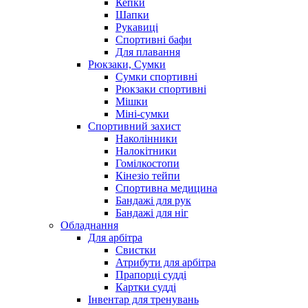
Кепки
Шапки
Рукавиці
Спортивні бафи
Для плавання
Рюкзаки, Сумки
Сумки спортивні
Рюкзаки спортивні
Мішки
Міні-сумки
Спортивний захист
Наколінники
Налокітники
Гомілкостопи
Кінезіо тейпи
Спортивна медицина
Бандажі для рук
Бандажі для ніг
Обладнання
Для арбітра
Свистки
Атрибути для арбітра
Прапорці судді
Картки судді
Інвентар для тренувань