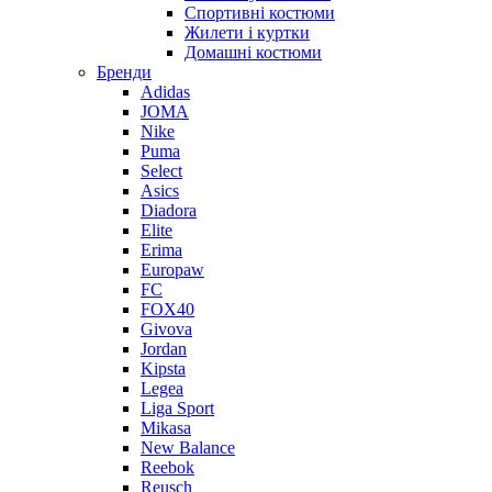
Спортивні костюми
Жилети і куртки
Домашні костюми
Бренди
Adidas
JOMA
Nike
Puma
Select
Asics
Diadora
Elite
Erima
Europaw
FC
FOX40
Givova
Jordan
Kipsta
Legea
Liga Sport
Mikasa
New Balance
Reebok
Reusch