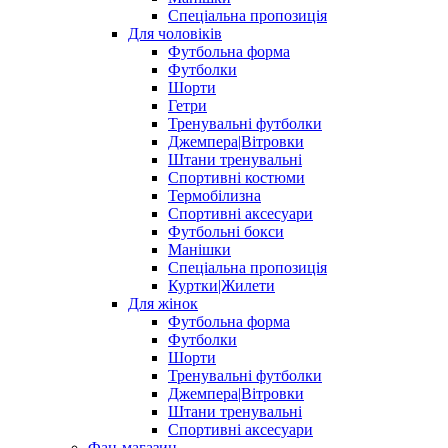
Спеціальна пропозиція
Для чоловіків
Футбольна форма
Футболки
Шорти
Гетри
Тренувальні футболки
Джемпера|Вітровки
Штани тренувальні
Спортивні костюми
Термобілизна
Спортивні аксесуари
Футбольні бокси
Манішки
Спеціальна пропозиція
Куртки|Жилети
Для жінок
Футбольна форма
Футболки
Шорти
Тренувальні футболки
Джемпера|Вітровки
Штани тренувальні
Спортивні аксесуари
Фан-магазин