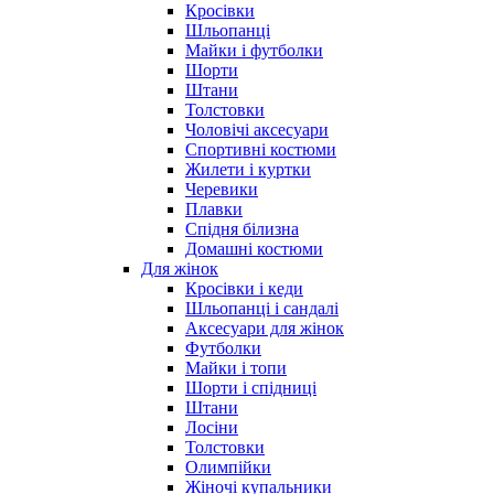
Кросівки
Шльопанці
Майки і футболки
Шорти
Штани
Толстовки
Чоловічі аксесуари
Спортивні костюми
Жилети і куртки
Черевики
Плавки
Спідня білизна
Домашні костюми
Для жінок
Кросівки і кеди
Шльопанці і сандалі
Аксесуари для жінок
Футболки
Майки і топи
Шорти і спідниці
Штани
Лосіни
Толстовки
Олимпійки
Жіночі купальники