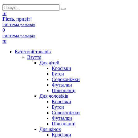
ru
Гість
, привіт!
система
розмірів
0
система
розмірів
ru
Категорії товарів
Взуття
Для дітей
Кросівки
Бутси
Сороконіжки
Футзалки
Шльопанці
Для чоловіків
Кросівки
Бутси
Сороконіжки
Футзалки
Шльопанці
Для жінок
Кросівки