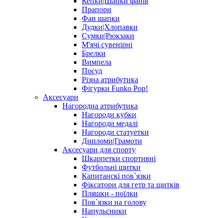
Кепки|Шапки фанів
Прапори
Фан шапки
Дудки|Хлопавки
Сумки|Рюкзаки
М'ячі сувенірні
Брелки
Вимпела
Посуд
Різна атрибутика
Фігурки Funko Pop!
Аксесуари
Нагородна атрибутика
Нагороди кубки
Нагороди медалі
Нагороди статуетки
Дипломи|Грамоти
Аксесуари для спорту
Шкарпетки спортивні
Футбольні щитки
Капитанскі пов`язки
Фіксатори для гетр та щитків
Пляшки - поїлки
Пов`язки на голову
Напульсники