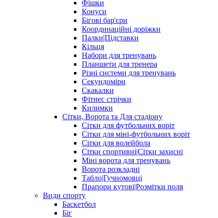
Фішки
Конуси
Бігові бар'єри
Координаційні доріжки
Палки|Підставки
Кільця
Набори для тренувань
Планшети для тренера
Різні системи для тренувань
Секундоміри
Скакалки
Фітнес стрічки
Килимки
Сітки, Ворота та Для стадіону
Сітки для футбольних воріт
Сітки для міні-футбольних воріт
Сітки для волейбола
Сітки спортивні|Cітки захисні
Міні ворота для тренувань
Ворота розкладні
Табло|Гучномовці
Прапори кутові|Розмітки поля
Види спорту
Баскетбол
Біг