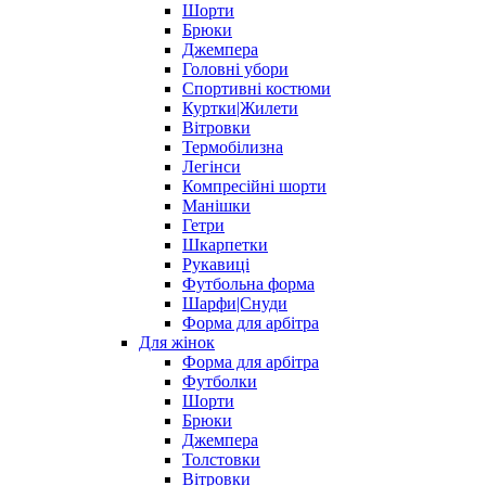
Шорти
Брюки
Джемпера
Головні убори
Спортивні костюми
Куртки|Жилети
Вітровки
Термобілизна
Легінси
Компресійні шорти
Манішки
Гетри
Шкарпетки
Рукавиці
Футбольна форма
Шарфи|Снуди
Форма для арбітра
Для жінок
Форма для арбітра
Футболки
Шорти
Брюки
Джемпера
Толстовки
Вітровки