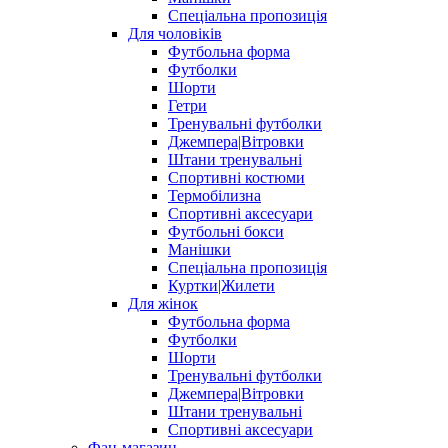
Спеціальна пропозиція
Для чоловіків
Футбольна форма
Футболки
Шорти
Гетри
Тренувальні футболки
Джемпера|Вітровки
Штани тренувальні
Спортивні костюми
Термобілизна
Спортивні аксесуари
Футбольні бокси
Манішки
Спеціальна пропозиція
Куртки|Жилети
Для жінок
Футбольна форма
Футболки
Шорти
Тренувальні футболки
Джемпера|Вітровки
Штани тренувальні
Спортивні аксесуари
Фан-магазин