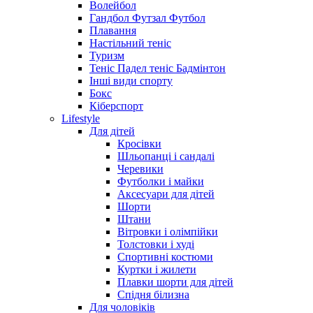
Волейбол
Гандбол Футзал Футбол
Плавання
Настільний теніс
Туризм
Теніс Падел теніс Бадмінтон
Інші види спорту
Бокс
Кіберспорт
Lifestyle
Для дітей
Кросівки
Шльопанці і сандалі
Черевики
Футболки і майки
Аксесуари для дітей
Шорти
Штани
Вітровки і олімпійки
Толстовки і худі
Спортивні костюми
Куртки і жилети
Плавки шорти для дітей
Спідня білизна
Для чоловіків