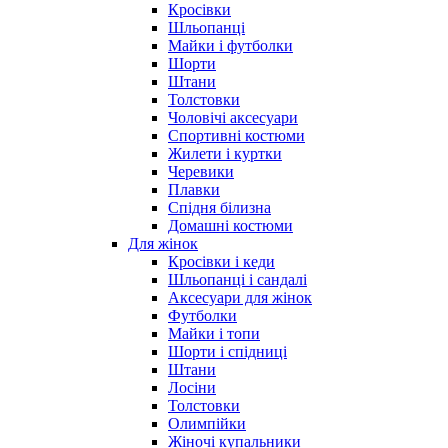
Кросівки
Шльопанці
Майки і футболки
Шорти
Штани
Толстовки
Чоловічі аксесуари
Спортивні костюми
Жилети і куртки
Черевики
Плавки
Спідня білизна
Домашні костюми
Для жінок
Кросівки і кеди
Шльопанці і сандалі
Аксесуари для жінок
Футболки
Майки і топи
Шорти і спідниці
Штани
Лосіни
Толстовки
Олимпійки
Жіночі купальники