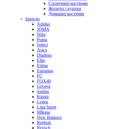
Спортивні костюми
Жилети і куртки
Домашні костюми
Бренди
Adidas
JOMA
Nike
Puma
Select
Asics
Diadora
Elite
Erima
Europaw
FC
FOX40
Givova
Jordan
Kipsta
Legea
Liga Sport
Mikasa
New Balance
Reebok
Reusch