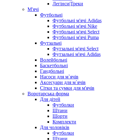
Легінси|Треки
М'ячі
Футбольні
Футбольні м'ячі Adidas
Футбольні м'ячі Nike
Футбольні м'ячі Select
Футбольні м'ячі Puma
Футзальні
Футзальні м'ячі Select
Футзальні м'ячі Adidas
Волейбольні
Баскетбольні
Гандбольні
Насоси для м`ячів
Аксесуари для м`ячів
Сітки та сумки для м'ячів
Воротарська форма
Для дітей
Футболки
Штани
Шорти
Комплекти
Для чоловіків
Футболки
Штани