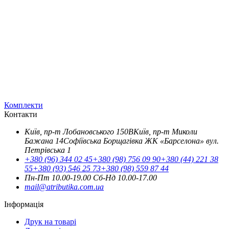
Комплекти
Контакти
Київ, пр-т Лобановського 150В
Київ, пр-т Миколи
Бажана 14
Софіївська Борщагівка ЖК «Барселона» вул.
Петрівська 1
+380 (96) 344 02 45
+380 (98) 756 09 90
+380 (44) 221 38
55
+380 (93) 546 25 73
+380 (98) 559 87 44
Пн-Пт 10.00-19.00
Cб-Нд 10.00-17.00
mail@atributika.com.ua
Інформація
Друк на товарі