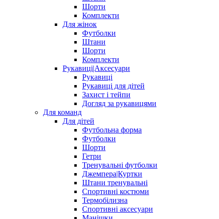
Шорти
Комплекти
Для жінок
Футболки
Штани
Шорти
Комплекти
Рукавиці|Аксесуари
Рукавиці
Рукавиці для дітей
Захист і тейпи
Догляд за рукавицями
Для команд
Для дітей
Футбольна форма
Футболки
Шорти
Гетри
Тренувальні футболки
Джемпера|Куртки
Штани тренувальні
Спортивні костюми
Термобілизна
Спортивні аксесуари
Манішки