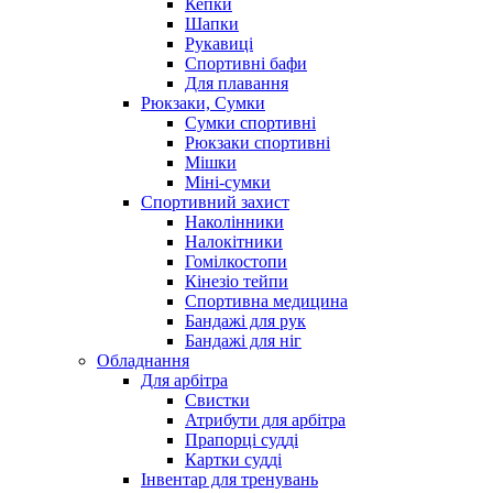
Кепки
Шапки
Рукавиці
Спортивні бафи
Для плавання
Рюкзаки, Сумки
Сумки спортивні
Рюкзаки спортивні
Мішки
Міні-сумки
Спортивний захист
Наколінники
Налокітники
Гомілкостопи
Кінезіо тейпи
Спортивна медицина
Бандажі для рук
Бандажі для ніг
Обладнання
Для арбітра
Свистки
Атрибути для арбітра
Прапорці судді
Картки судді
Інвентар для тренувань