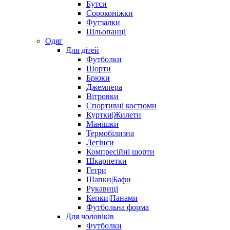
Бутси
Сороконіжки
Футзалки
Шльопанці
Одяг
Для дітей
Футболки
Шорти
Брюки
Джемпера
Вітровки
Спортивні костюми
Куртки|Жилети
Манішки
Термобілизна
Легінси
Компресійні шорти
Шкарпетки
Гетри
Шапки|Бафи
Рукавиці
Кепки|Панами
Футбольна форма
Для чоловіків
Футболки