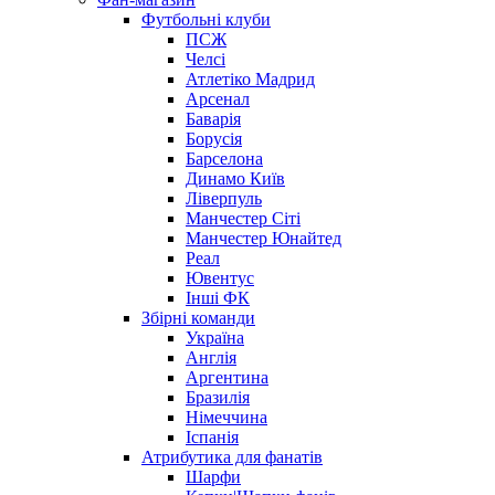
Футбольні клуби
ПСЖ
Челсі
Атлетіко Мадрид
Арсенал
Баварія
Борусія
Барселона
Динамо Київ
Ліверпуль
Манчестер Сіті
Манчестер Юнайтед
Реал
Ювентус
Інші ФК
Збірні команди
Україна
Англія
Аргентина
Бразилія
Німеччина
Іспанія
Атрибутика для фанатів
Шарфи