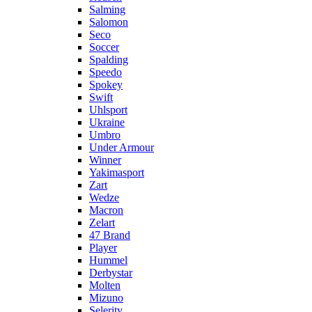
Salming
Salomon
Seco
Soccer
Spalding
Speedo
Spokey
Swift
Uhlsport
Ukraine
Umbro
Under Armour
Winner
Yakimasport
Zart
Wedze
Macron
Zelart
47 Brand
Player
Hummel
Derbystar
Molten
Mizuno
Selerity