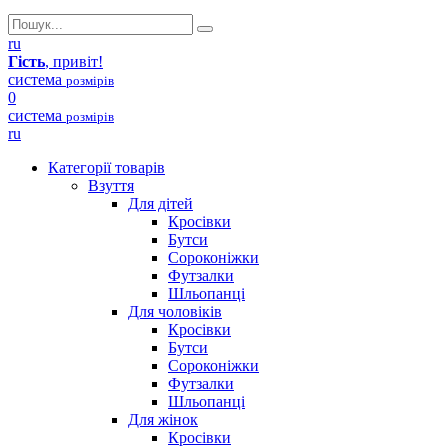
ru
Гість
, привіт!
система
розмірів
0
система
розмірів
ru
Категорії товарів
Взуття
Для дітей
Кросівки
Бутси
Сороконіжки
Футзалки
Шльопанці
Для чоловіків
Кросівки
Бутси
Сороконіжки
Футзалки
Шльопанці
Для жінок
Кросівки