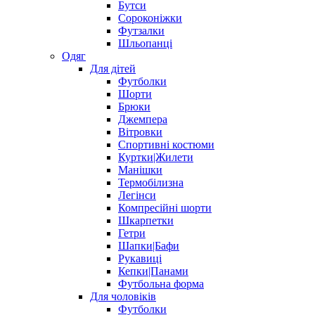
Бутси
Сороконіжки
Футзалки
Шльопанці
Одяг
Для дітей
Футболки
Шорти
Брюки
Джемпера
Вітровки
Спортивні костюми
Куртки|Жилети
Манішки
Термобілизна
Легінси
Компресійні шорти
Шкарпетки
Гетри
Шапки|Бафи
Рукавиці
Кепки|Панами
Футбольна форма
Для чоловіків
Футболки