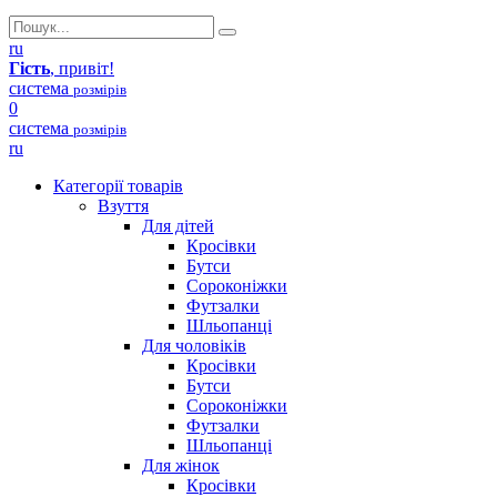
ru
Гість
, привіт!
система
розмірів
0
система
розмірів
ru
Категорії товарів
Взуття
Для дітей
Кросівки
Бутси
Сороконіжки
Футзалки
Шльопанці
Для чоловіків
Кросівки
Бутси
Сороконіжки
Футзалки
Шльопанці
Для жінок
Кросівки