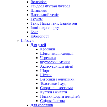
Волейбол
Гандбол Футзал Футбол
Плавання
Настільний теніс
Туризм
Теніс Падел теніс Бадмінтон
Інші види спорту
Бокс
Кіберспорт
Lifestyle
Для дітей
Кросівки
Шльопанці і сандалі
Черевики
Футболки і майки
Аксесуари для дітей
Шорти
Штани
Вітровки і олімпійки
Толстовки і худі
Спортивні костюми
Куртки і жилети
Плавки шорти для дітей
Спідня білизна
Для чоловіків