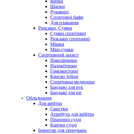
Кепки
Шапки
Рукавиці
Спортивні бафи
Для плавання
Рюкзаки, Сумки
Сумки спортивні
Рюкзаки спортивні
Мішки
Міні-сумки
Спортивний захист
Наколінники
Налокітники
Гомілкостопи
Кінезіо тейпи
Спортивна медицина
Бандажі для рук
Бандажі для ніг
Обладнання
Для арбітра
Свистки
Атрибути для арбітра
Прапорці судді
Картки судді
Інвентар для тренувань