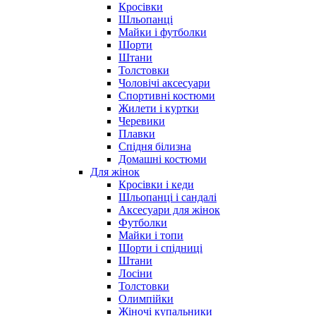
Кросівки
Шльопанці
Майки і футболки
Шорти
Штани
Толстовки
Чоловічі аксесуари
Спортивні костюми
Жилети і куртки
Черевики
Плавки
Спідня білизна
Домашні костюми
Для жінок
Кросівки і кеди
Шльопанці і сандалі
Аксесуари для жінок
Футболки
Майки і топи
Шорти і спідниці
Штани
Лосіни
Толстовки
Олимпійки
Жіночі купальники