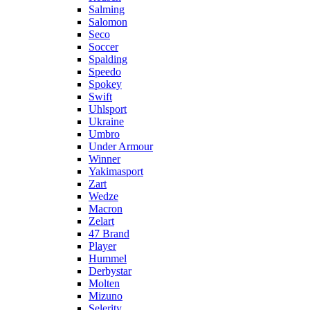
Salming
Salomon
Seco
Soccer
Spalding
Speedo
Spokey
Swift
Uhlsport
Ukraine
Umbro
Under Armour
Winner
Yakimasport
Zart
Wedze
Macron
Zelart
47 Brand
Player
Hummel
Derbystar
Molten
Mizuno
Selerity