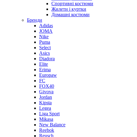
Спортивні костюми
Жилети і куртки
Домашні костюми
Бренди
Adidas
JOMA
Nike
Puma
Select
Asics
Diadora
Elite
Erima
Europaw
FC
FOX40
Givova
Jordan
Kipsta
Legea
Liga Sport
Mikasa
New Balance
Reebok
Reusch