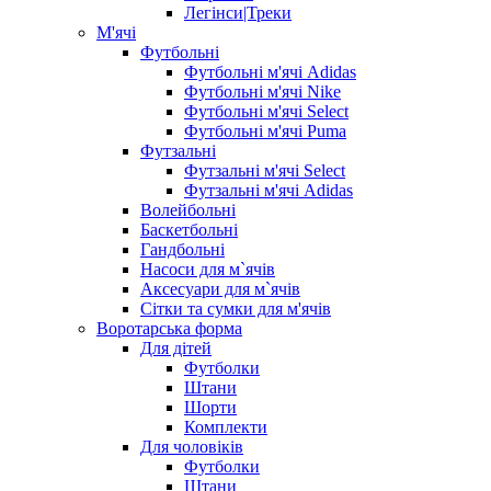
Легінси|Треки
М'ячі
Футбольні
Футбольні м'ячі Adidas
Футбольні м'ячі Nike
Футбольні м'ячі Select
Футбольні м'ячі Puma
Футзальні
Футзальні м'ячі Select
Футзальні м'ячі Adidas
Волейбольні
Баскетбольні
Гандбольні
Насоси для м`ячів
Аксесуари для м`ячів
Сітки та сумки для м'ячів
Воротарська форма
Для дітей
Футболки
Штани
Шорти
Комплекти
Для чоловіків
Футболки
Штани