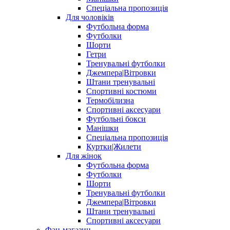
Спеціальна пропозиція
Для чоловіків
Футбольна форма
Футболки
Шорти
Гетри
Тренувальні футболки
Джемпера|Вітровки
Штани тренувальні
Спортивні костюми
Термобілизна
Спортивні аксесуари
Футбольні бокси
Манішки
Спеціальна пропозиція
Куртки|Жилети
Для жінок
Футбольна форма
Футболки
Шорти
Тренувальні футболки
Джемпера|Вітровки
Штани тренувальні
Спортивні аксесуари
Фан-магазин