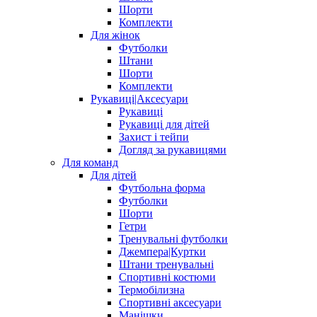
Шорти
Комплекти
Для жінок
Футболки
Штани
Шорти
Комплекти
Рукавиці|Аксесуари
Рукавиці
Рукавиці для дітей
Захист і тейпи
Догляд за рукавицями
Для команд
Для дітей
Футбольна форма
Футболки
Шорти
Гетри
Тренувальні футболки
Джемпера|Куртки
Штани тренувальні
Спортивні костюми
Термобілизна
Спортивні аксесуари
Манішки