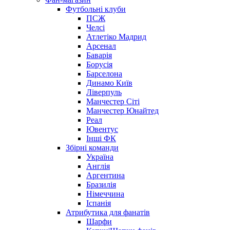
Футбольні клуби
ПСЖ
Челсі
Атлетіко Мадрид
Арсенал
Баварія
Борусія
Барселона
Динамо Київ
Ліверпуль
Манчестер Сіті
Манчестер Юнайтед
Реал
Ювентус
Інші ФК
Збірні команди
Україна
Англія
Аргентина
Бразилія
Німеччина
Іспанія
Атрибутика для фанатів
Шарфи