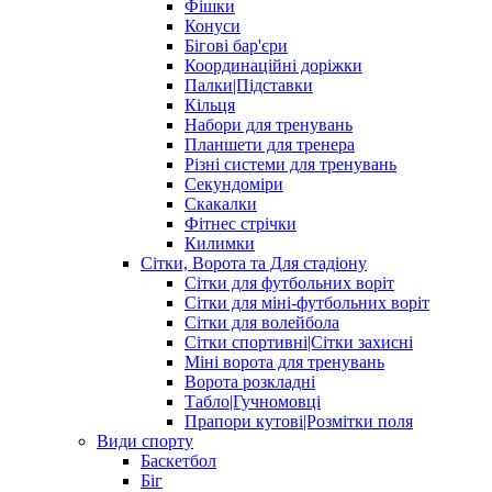
Фішки
Конуси
Бігові бар'єри
Координаційні доріжки
Палки|Підставки
Кільця
Набори для тренувань
Планшети для тренера
Різні системи для тренувань
Секундоміри
Скакалки
Фітнес стрічки
Килимки
Сітки, Ворота та Для стадіону
Сітки для футбольних воріт
Сітки для міні-футбольних воріт
Сітки для волейбола
Сітки спортивні|Cітки захисні
Міні ворота для тренувань
Ворота розкладні
Табло|Гучномовці
Прапори кутові|Розмітки поля
Види спорту
Баскетбол
Біг