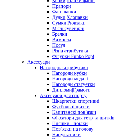
Кепки|Шапки фанів
Прапори
Фан шапки
Дудки|Хлопавки
Сумки|Рюкзаки
М'ячі сувенірні
Брелки
Вимпела
Посуд
Різна атрибутика
Фігурки Funko Pop!
Аксесуари
Нагородна атрибутика
Нагороди кубки
Нагороди медалі
Нагороди статуетки
Дипломи|Грамоти
Аксесуари для спорту
Шкарпетки спортивні
Футбольні щитки
Капитанскі пов`язки
Фіксатори для гетр та щитків
Пляшки - поїлки
Пов`язки на голову
Напульсники