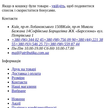
Якщо в кошику були товари -
увійдіть
, щоб подивитися
список і скористатися бонусами.
Контакти
Київ, пр-т Лобановського 150В
Київ, пр-т Миколи
Бажана 14
Софіївська Борщагівка ЖК «Барселона» вул.
Петрівська 1
+380 (96) 344 02 45
+380 (98) 756 09 90
+380 (44) 221 38
55
+380 (93) 546 25 73
+380 (98) 559 87 44
Пн-Пт 10.00-19.00
Cб-Нд 10.00-17.00
mail@atributika.com.ua
Інформація
Друк на товарі
Доставка і оплата
Розміри
Контакти
Наші магазини
Вибране
Новини
Акції
Політика конфіденційності