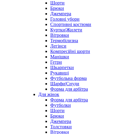
Шорти
Брюки
Джемпера
Головні убори
Спортивні костюми
Куртки|Жилети
Вітровки
Термобілизна
Легінси
Компресійні шорти
Манішки
Гетри
Шкарпетки
Рукавиці
Футбольна форма
Шарфи|Снуди
Форма для арбітра
Для жінок
Форма для арбітра
Футболки
Шорти
Брюки
Джемпера
Толстовки
Вітровки