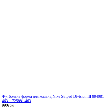
Футбольна форма для команд Nike Striped Division III 894081-
463 + 725881-463
990
грн