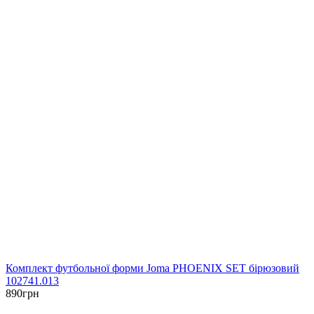
Комплект футбольної форми Joma PHOENIX SET бірюзовий
102741.013
890
грн