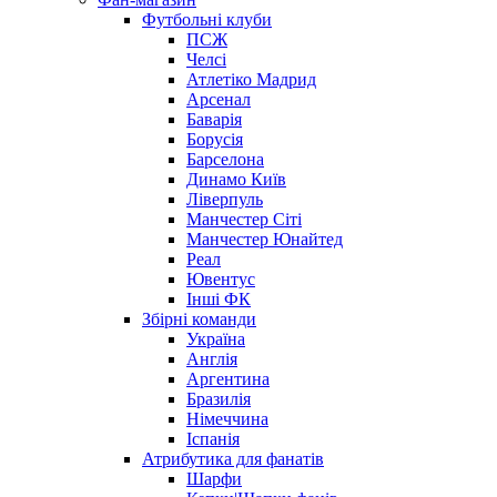
Футбольні клуби
ПСЖ
Челсі
Атлетіко Мадрид
Арсенал
Баварія
Борусія
Барселона
Динамо Київ
Ліверпуль
Манчестер Сіті
Манчестер Юнайтед
Реал
Ювентус
Інші ФК
Збірні команди
Україна
Англія
Аргентина
Бразилія
Німеччина
Іспанія
Атрибутика для фанатів
Шарфи