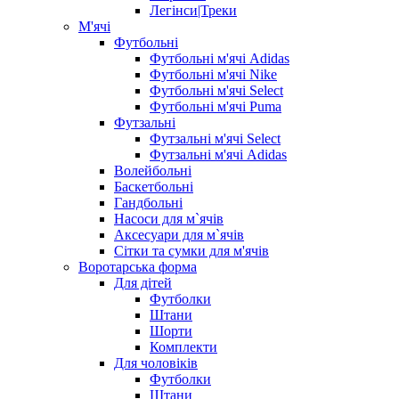
Легінси|Треки
М'ячі
Футбольні
Футбольні м'ячі Adidas
Футбольні м'ячі Nike
Футбольні м'ячі Select
Футбольні м'ячі Puma
Футзальні
Футзальні м'ячі Select
Футзальні м'ячі Adidas
Волейбольні
Баскетбольні
Гандбольні
Насоси для м`ячів
Аксесуари для м`ячів
Сітки та сумки для м'ячів
Воротарська форма
Для дітей
Футболки
Штани
Шорти
Комплекти
Для чоловіків
Футболки
Штани