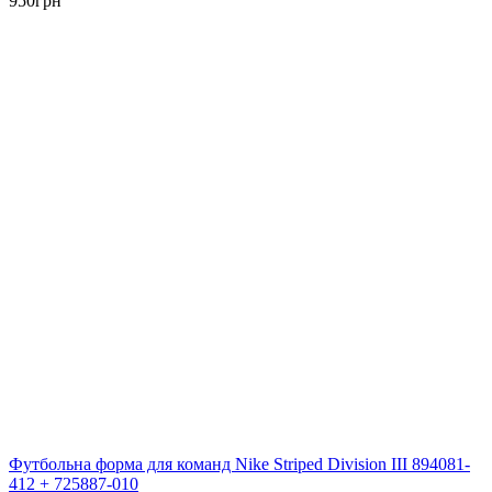
950
грн
Футбольна форма для команд Nike Striped Division III 894081-
412 + 725887-010