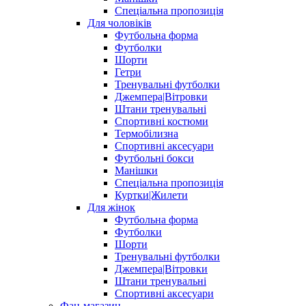
Спеціальна пропозиція
Для чоловіків
Футбольна форма
Футболки
Шорти
Гетри
Тренувальні футболки
Джемпера|Вітровки
Штани тренувальні
Спортивні костюми
Термобілизна
Спортивні аксесуари
Футбольні бокси
Манішки
Спеціальна пропозиція
Куртки|Жилети
Для жінок
Футбольна форма
Футболки
Шорти
Тренувальні футболки
Джемпера|Вітровки
Штани тренувальні
Спортивні аксесуари
Фан-магазин