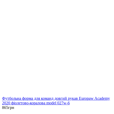
Футбольна форма для команд довгий рукав Europaw Academy
2020 фіолетово-коралова model 027w-6
865
грн