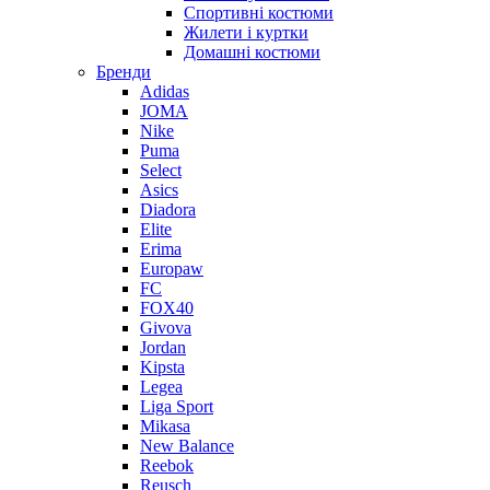
Спортивні костюми
Жилети і куртки
Домашні костюми
Бренди
Adidas
JOMA
Nike
Puma
Select
Asics
Diadora
Elite
Erima
Europaw
FC
FOX40
Givova
Jordan
Kipsta
Legea
Liga Sport
Mikasa
New Balance
Reebok
Reusch