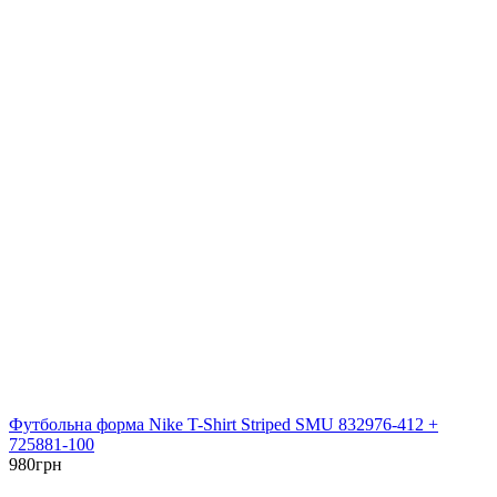
Футбольна форма Nike T-Shirt Striped SMU 832976-412 +
725881-100
980
грн