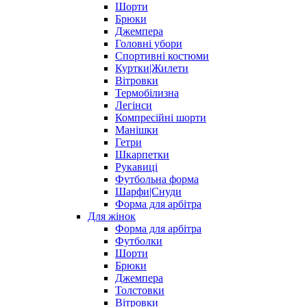
Шорти
Брюки
Джемпера
Головні убори
Спортивні костюми
Куртки|Жилети
Вітровки
Термобілизна
Легінси
Компресійні шорти
Манішки
Гетри
Шкарпетки
Рукавиці
Футбольна форма
Шарфи|Снуди
Форма для арбітра
Для жінок
Форма для арбітра
Футболки
Шорти
Брюки
Джемпера
Толстовки
Вітровки