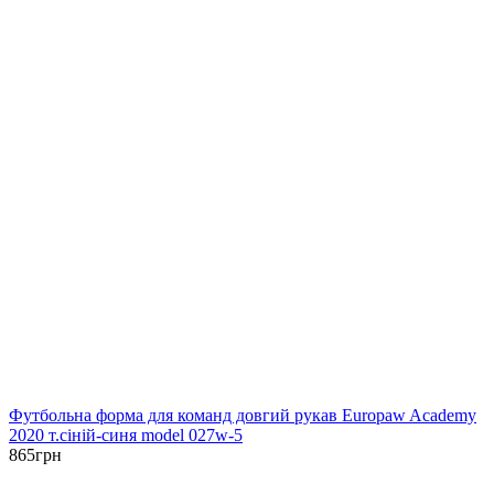
Футбольна форма для команд довгий рукав Europaw Academy
2020 т.сіній-синя model 027w-5
865
грн