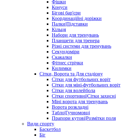
Фішки
Конуси
Бігові бар'єри
Координаційні доріжки
Палки|Підставки
Кільця
Набори для тренувань
Планшети для тренера
Різні системи для тренувань
Секундоміри
Скакалки
Фітнес стрічки
Килимки
Сітки, Ворота та Для стадіону
Сітки для футбольних воріт
Сітки для міні-футбольних воріт
Сітки для волейбола
Сітки спортивні|Cітки захисні
Міні ворота для тренувань
Ворота розкладні
Табло|Гучномовці
Прапори кутові|Розмітки поля
Види спорту
Баскетбол
Біг