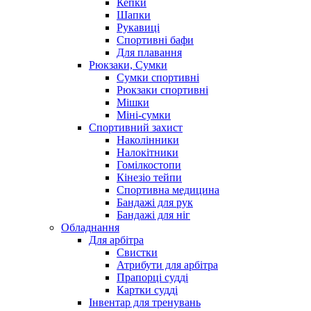
Кепки
Шапки
Рукавиці
Спортивні бафи
Для плавання
Рюкзаки, Сумки
Сумки спортивні
Рюкзаки спортивні
Мішки
Міні-сумки
Спортивний захист
Наколінники
Налокітники
Гомілкостопи
Кінезіо тейпи
Спортивна медицина
Бандажі для рук
Бандажі для ніг
Обладнання
Для арбітра
Свистки
Атрибути для арбітра
Прапорці судді
Картки судді
Інвентар для тренувань