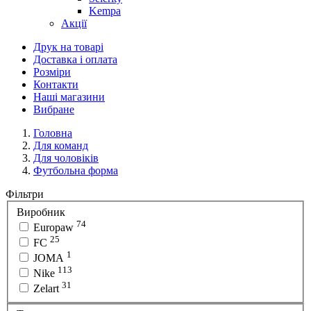
Kempa
Акції
Друк на товарі
Доставка і оплата
Розміри
Контакти
Наші магазини
Вибране
Головна
Для команд
Для чоловіків
Футбольна форма
Фільтри
Виробник
74
Europaw
25
FC
1
JOMA
113
Nike
31
Zelart