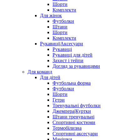
Шорти
Комплекти
Для жінок
Футболки
Штани
Шорти
Комплекти
Рукавиці|Аксесуари
Рукавиці
Рукавиці для дітей
Захист і тейпи
Догляд за рукавицями
Для команд
Для дітей
Футбольна форма
Футболки
Шорти
Гетри
Тренувальні футболки
Джемпера|Куртки
Штани тренувальні
Спортивні костюми
Термобілизна
Спортивні аксесуари
Манішки