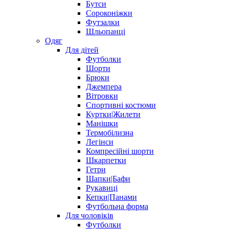
Бутси
Сороконіжки
Футзалки
Шльопанці
Одяг
Для дітей
Футболки
Шорти
Брюки
Джемпера
Вітровки
Спортивні костюми
Куртки|Жилети
Манішки
Термобілизна
Легінси
Компресійні шорти
Шкарпетки
Гетри
Шапки|Бафи
Рукавиці
Кепки|Панами
Футбольна форма
Для чоловіків
Футболки