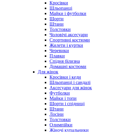
Кросівки
Шльопанці
Майки і футболки
Шорти
Штани
Толстовки
Чоловічі аксесуари
Спортивні костюми
Жилети і куртки
Черевики
Плавки
Спідня білизна
Домашні костюми
Для жінок
Кросівки і кеди
Шльопанці і сандалі
Аксесуари для жінок
Футболки
Майки і топи
Шорти і спідниці
Штани
Лосіни
Толстовки
Олимпійки
Жіночі купальники