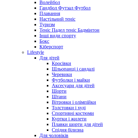
Волейбол
Гандбол Футзал Футбол
Плавання
Настільний теніс
Туризм
Теніс Падел теніс Бадмінтон
Інші види спорту
Бокс
Кіберспорт
Lifestyle
Для дітей
Кросівки
Шльопанці і сандалі
Черевики
Футболки і майки
Аксесуари для дітей
Шорти
Штани
Вітровки і олімпійки
Толстовки і худі
Спортивні костюми
Куртки і жилети
Плавки шорти для дітей
Спідня білизна
Для чоловіків