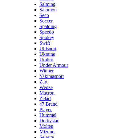
Salming
Salomon
Seco
Soccer
Spalding
Speedo
Spokey
Swift
Uhlsport
Ukraine
Umbro
Under Armour
Winner
Yakimasport
Zart
Wedze
Macron
Zelart
47 Brand
Player
Hummel
Derbystar
Molten
Mizuno
Selerity