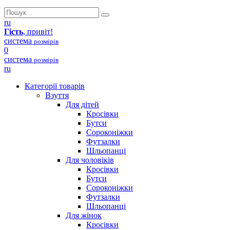
ru
Гість
, привіт!
система
розмірів
0
система
розмірів
ru
Категорії товарів
Взуття
Для дітей
Кросівки
Бутси
Сороконіжки
Футзалки
Шльопанці
Для чоловіків
Кросівки
Бутси
Сороконіжки
Футзалки
Шльопанці
Для жінок
Кросівки