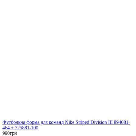
Футбольна форма для команд Nike Striped Division III 894081-
464 + 725881-100
990
грн