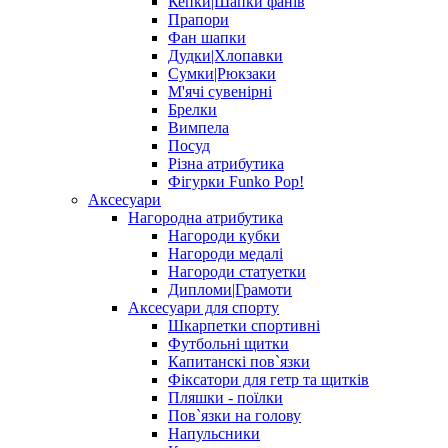
Кепки|Шапки фанів
Прапори
Фан шапки
Дудки|Хлопавки
Сумки|Рюкзаки
М'ячі сувенірні
Брелки
Вимпела
Посуд
Різна атрибутика
Фігурки Funko Pop!
Аксесуари
Нагородна атрибутика
Нагороди кубки
Нагороди медалі
Нагороди статуетки
Дипломи|Грамоти
Аксесуари для спорту
Шкарпетки спортивні
Футбольні щитки
Капитанскі пов`язки
Фіксатори для гетр та щитків
Пляшки - поїлки
Пов`язки на голову
Напульсники