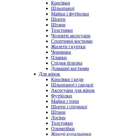
Кросівки
Шльопанці
Майки і футболки
Шорти
Штани
Толстовки
Чоловічі аксесуари
Спортивні костюми
Жилети і куртки
Черевики
Плавки
Спідня білизна
Домашні костюми
Для жінок
Кросівки і кеди
Шльопанці і сандалі
Аксесуари для жінок
Футболки
Майки і топи
Шорти і спідниці
Штани
Лосіни
Толстовки
Олимпійки
Жіночі купальники