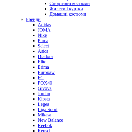
Спортивні костюми
Жилети і куртки
Домашні костюми
Бренди
Adidas
JOMA
Nike
Puma
Select
Asics
Diadora
Elite
Erima
Europaw
FC
FOX40
Givova
Jordan
Kipsta
Legea
Liga Sport
Mikasa
New Balance
Reebok
Reusch