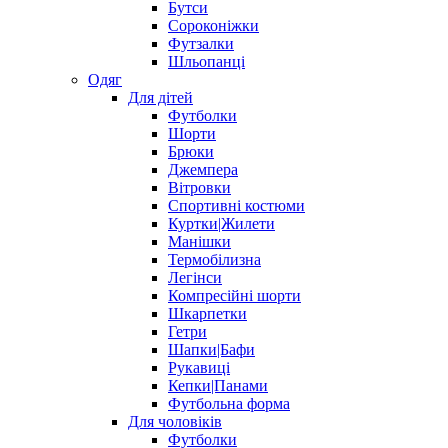
Бутси
Сороконіжки
Футзалки
Шльопанці
Одяг
Для дітей
Футболки
Шорти
Брюки
Джемпера
Вітровки
Спортивні костюми
Куртки|Жилети
Манішки
Термобілизна
Легінси
Компресійні шорти
Шкарпетки
Гетри
Шапки|Бафи
Рукавиці
Кепки|Панами
Футбольна форма
Для чоловіків
Футболки