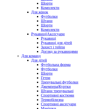
Шорти
Комплекти
Для жінок
Футболки
Штани
Шорти
Комплекти
Рукавиці|Аксесуари
Рукавиці
Рукавиці для дітей
Захист і тейпи
Догляд за рукавицями
Для команд
Для дітей
Футбольна форма
Футболки
Шорти
Гетри
Тренувальні футболки
Джемпера|Куртки
Штани тренувальні
Спортивні костюми
Термобілизна
Спортивні аксесуари
Манішки