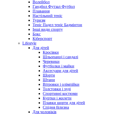
Волейбол
Гандбол Футзал Футбол
Плавання
Настільний теніс
Туризм
Теніс Падел теніс Бадмінтон
Інші види спорту
Бокс
Кіберспорт
Lifestyle
Для дітей
Кросівки
Шльопанці і сандалі
Черевики
Футболки і майки
Аксесуари для дітей
Шорти
Штани
Вітровки і олімпійки
Толстовки і худі
Спортивні костюми
Куртки і жилети
Плавки шорти для дітей
Спідня білизна
Для чоловіків