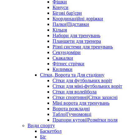
Фішки
Конуси
Бігові бар'єри
Координаційні доріжки
Палки|Підставки
Кільця
Набори для тренувань
Планшети для тренера
Різні системи для тренувань
Секундоміри
Скакалки
Фітнес стрічки
Килимки
Сітки, Ворота та Для стадіону
Сітки для футбольних воріт
Сітки для міні-футбольних воріт
Сітки для волейбола
Сітки спортивні|Cітки захисні
Міні ворота для тренувань
Ворота розкладні
Табло|Гучномовці
Прапори кутові|Розмітки поля
Види спорту
Баскетбол
Біг