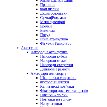
Кепки|Шапки фанів
Прапори
Фан шапки
Дудки|Хлопавки
Сумки|Рюкзаки
М'ячі сувенірні
Брелки
Вимпела
Посуд
Різна атрибутика
Фігурки Funko Pop!
Аксесуари
Нагородна атрибутика
Нагороди кубки
Нагороди медалі
Нагороди статуетки
Дипломи|Грамоти
Аксесуари для спорту
Шкарпетки спортивні
Футбольні щитки
Капитанскі пов`язки
Фіксатори для гетр та щитків
Пляшки - поїлки
Пов`язки на голову
Напульсники