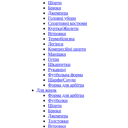
Шорти
Брюки
Джемпера
Головні убори
Спортивні костюми
Куртки|Жилети
Вітровки
Термобілизна
Легінси
Компресійні шорти
Манішки
Гетри
Шкарпетки
Рукавиці
Футбольна форма
Шарфи|Снуди
Форма для арбітра
Для жінок
Форма для арбітра
Футболки
Шорти
Брюки
Джемпера
Толстовки
Вітровки