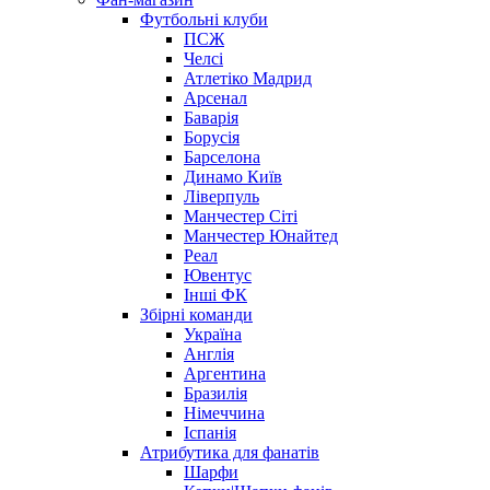
Футбольні клуби
ПСЖ
Челсі
Атлетіко Мадрид
Арсенал
Баварія
Борусія
Барселона
Динамо Київ
Ліверпуль
Манчестер Сіті
Манчестер Юнайтед
Реал
Ювентус
Інші ФК
Збірні команди
Україна
Англія
Аргентина
Бразилія
Німеччина
Іспанія
Атрибутика для фанатів
Шарфи