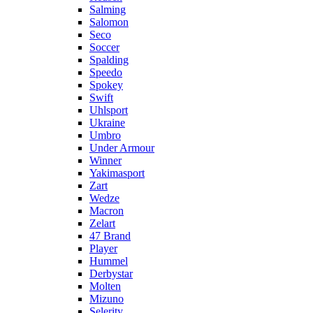
Salming
Salomon
Seco
Soccer
Spalding
Speedo
Spokey
Swift
Uhlsport
Ukraine
Umbro
Under Armour
Winner
Yakimasport
Zart
Wedze
Macron
Zelart
47 Brand
Player
Hummel
Derbystar
Molten
Mizuno
Selerity