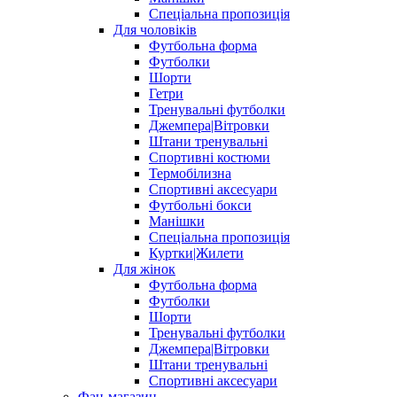
Спеціальна пропозиція
Для чоловіків
Футбольна форма
Футболки
Шорти
Гетри
Тренувальні футболки
Джемпера|Вітровки
Штани тренувальні
Спортивні костюми
Термобілизна
Спортивні аксесуари
Футбольні бокси
Манішки
Спеціальна пропозиція
Куртки|Жилети
Для жінок
Футбольна форма
Футболки
Шорти
Тренувальні футболки
Джемпера|Вітровки
Штани тренувальні
Спортивні аксесуари
Фан-магазин