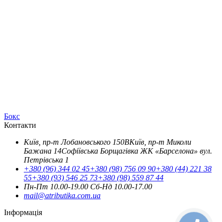
Бокс
Контакти
Київ, пр-т Лобановського 150В
Київ, пр-т Миколи
Бажана 14
Софіївська Борщагівка ЖК «Барселона» вул.
Петрівська 1
+380 (96) 344 02 45
+380 (98) 756 09 90
+380 (44) 221 38
55
+380 (93) 546 25 73
+380 (98) 559 87 44
Пн-Пт 10.00-19.00
Cб-Нд 10.00-17.00
mail@atributika.com.ua
Інформація