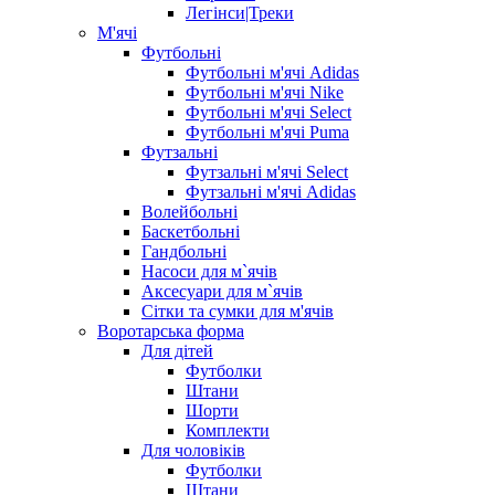
Легінси|Треки
М'ячі
Футбольні
Футбольні м'ячі Adidas
Футбольні м'ячі Nike
Футбольні м'ячі Select
Футбольні м'ячі Puma
Футзальні
Футзальні м'ячі Select
Футзальні м'ячі Adidas
Волейбольні
Баскетбольні
Гандбольні
Насоси для м`ячів
Аксесуари для м`ячів
Сітки та сумки для м'ячів
Воротарська форма
Для дітей
Футболки
Штани
Шорти
Комплекти
Для чоловіків
Футболки
Штани