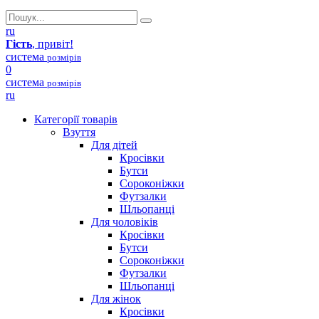
ru
Гість
, привіт!
система
розмірів
0
система
розмірів
ru
Категорії товарів
Взуття
Для дітей
Кросівки
Бутси
Сороконіжки
Футзалки
Шльопанці
Для чоловіків
Кросівки
Бутси
Сороконіжки
Футзалки
Шльопанці
Для жінок
Кросівки