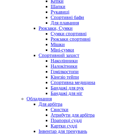
Кепки
Шапки
Рукавиці
Спортивні бафи
Для плавання
Рюкзаки, Сумки
Сумки спортивні
Рюкзаки спортивні
Мішки
Міні-сумки
Спортивний захист
Наколінники
Налокітники
Гомілкостопи
Кінезіо тейпи
Спортивна медицина
Бандажі для рук
Бандажі для ніг
Обладнання
Для арбітра
Свистки
Атрибути для арбітра
Прапорці судді
Картки судді
Інвентар для тренувань