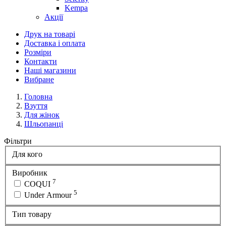
Kempa
Акції
Друк на товарі
Доставка і оплата
Розміри
Контакти
Наші магазини
Вибране
Головна
Взуття
Для жінок
Шльопанці
Фільтри
Для кого
Виробник
7
COQUI
5
Under Armour
Тип товару