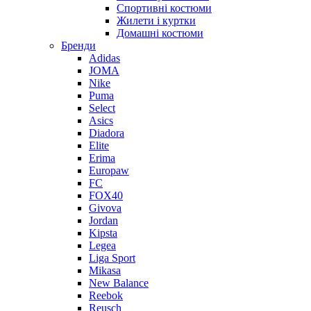
Спортивні костюми
Жилети і куртки
Домашні костюми
Бренди
Adidas
JOMA
Nike
Puma
Select
Asics
Diadora
Elite
Erima
Europaw
FC
FOX40
Givova
Jordan
Kipsta
Legea
Liga Sport
Mikasa
New Balance
Reebok
Reusch