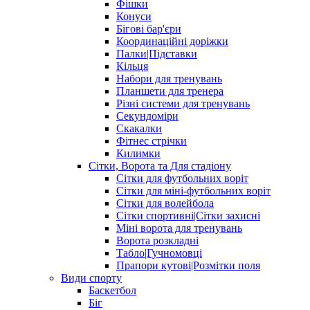
Фішки
Конуси
Бігові бар'єри
Координаційні доріжки
Палки|Підставки
Кільця
Набори для тренувань
Планшети для тренера
Різні системи для тренувань
Секундоміри
Скакалки
Фітнес стрічки
Килимки
Сітки, Ворота та Для стадіону
Сітки для футбольних воріт
Сітки для міні-футбольних воріт
Сітки для волейбола
Сітки спортивні|Cітки захисні
Міні ворота для тренувань
Ворота розкладні
Табло|Гучномовці
Прапори кутові|Розмітки поля
Види спорту
Баскетбол
Біг