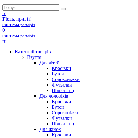
ru
Гість
, привіт!
система
розмірів
0
система
розмірів
ru
Категорії товарів
Взуття
Для дітей
Кросівки
Бутси
Сороконіжки
Футзалки
Шльопанці
Для чоловіків
Кросівки
Бутси
Сороконіжки
Футзалки
Шльопанці
Для жінок
Кросівки