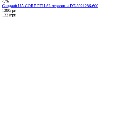
-5%
Сандалії UA CORE PTH SL червоний DT-3021286-600
1390
грн
1321
грн