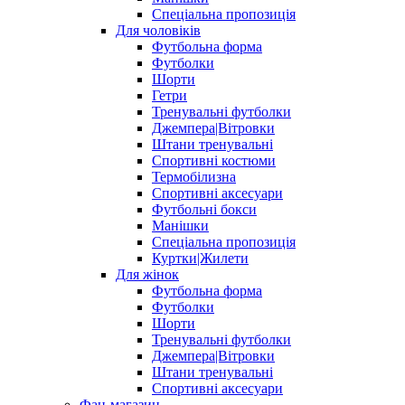
Спеціальна пропозиція
Для чоловіків
Футбольна форма
Футболки
Шорти
Гетри
Тренувальні футболки
Джемпера|Вітровки
Штани тренувальні
Спортивні костюми
Термобілизна
Спортивні аксесуари
Футбольні бокси
Манішки
Спеціальна пропозиція
Куртки|Жилети
Для жінок
Футбольна форма
Футболки
Шорти
Тренувальні футболки
Джемпера|Вітровки
Штани тренувальні
Спортивні аксесуари
Фан-магазин