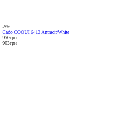
-5%
Сабо COQUI 6413 Antracit/White
950
грн
903
грн