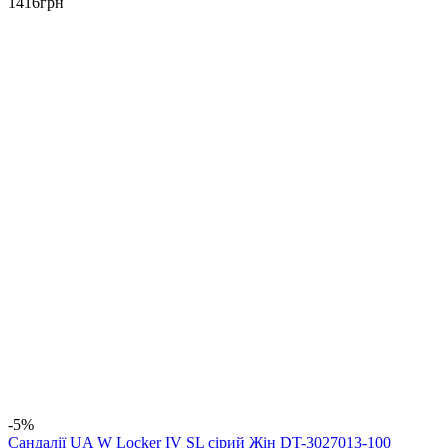
1416
грн
-5%
Сандалії UA W Locker IV SL сірий Жін DT-3027013-100