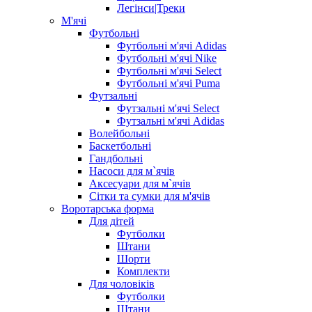
Легінси|Треки
М'ячі
Футбольні
Футбольні м'ячі Adidas
Футбольні м'ячі Nike
Футбольні м'ячі Select
Футбольні м'ячі Puma
Футзальні
Футзальні м'ячі Select
Футзальні м'ячі Adidas
Волейбольні
Баскетбольні
Гандбольні
Насоси для м`ячів
Аксесуари для м`ячів
Сітки та сумки для м'ячів
Воротарська форма
Для дітей
Футболки
Штани
Шорти
Комплекти
Для чоловіків
Футболки
Штани