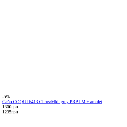
-5%
Сабо COQUI 6413 Citrus/Mid. grey PRBLM + amulet
1300
грн
1235
грн