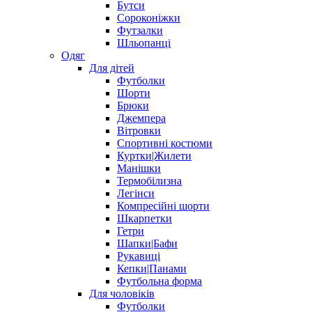
Бутси
Сороконіжки
Футзалки
Шльопанці
Одяг
Для дітей
Футболки
Шорти
Брюки
Джемпера
Вітровки
Спортивні костюми
Куртки|Жилети
Манішки
Термобілизна
Легінси
Компресійні шорти
Шкарпетки
Гетри
Шапки|Бафи
Рукавиці
Кепки|Панами
Футбольна форма
Для чоловіків
Футболки