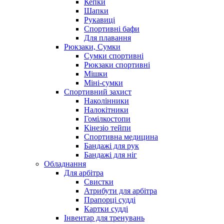
Кепки
Шапки
Рукавиці
Спортивні бафи
Для плавання
Рюкзаки, Сумки
Сумки спортивні
Рюкзаки спортивні
Мішки
Міні-сумки
Спортивний захист
Наколінники
Налокітники
Гомілкостопи
Кінезіо тейпи
Спортивна медицина
Бандажі для рук
Бандажі для ніг
Обладнання
Для арбітра
Свистки
Атрибути для арбітра
Прапорці судді
Картки судді
Інвентар для тренувань