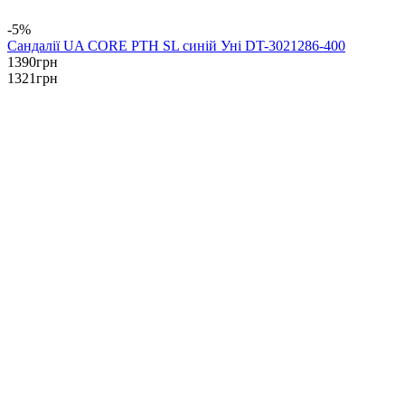
-5%
Сандалії UA CORE PTH SL синій Уні DT-3021286-400
1390
грн
1321
грн