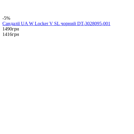
-5%
Сандалії UA W Locker V SL чорний DT-3028095-001
1490
грн
1416
грн