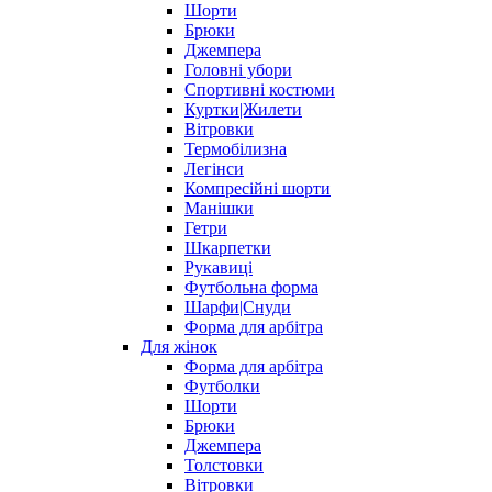
Шорти
Брюки
Джемпера
Головні убори
Спортивні костюми
Куртки|Жилети
Вітровки
Термобілизна
Легінси
Компресійні шорти
Манішки
Гетри
Шкарпетки
Рукавиці
Футбольна форма
Шарфи|Снуди
Форма для арбітра
Для жінок
Форма для арбітра
Футболки
Шорти
Брюки
Джемпера
Толстовки
Вітровки