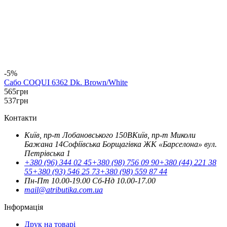
-5%
Сабо COQUI 6362 Dk. Brown/White
565
грн
537
грн
Контакти
Київ, пр-т Лобановського 150В
Київ, пр-т Миколи
Бажана 14
Софіївська Борщагівка ЖК «Барселона» вул.
Петрівська 1
+380 (96) 344 02 45
+380 (98) 756 09 90
+380 (44) 221 38
55
+380 (93) 546 25 73
+380 (98) 559 87 44
Пн-Пт 10.00-19.00
Cб-Нд 10.00-17.00
mail@atributika.com.ua
Інформація
Друк на товарі