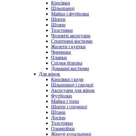
Кросівки
Шльопанці
Майки і футболки
Шорти
Штани
Толстовки
Чоловічі аксесуари
Спортивні костюми
Жилети і куртки
Черевики
Плавки
Спідня білизна
Домашні костюми
Для жінок
Кросівки і кеди
Шльопанці і сандалі
Аксесуари для жінок
Футболки
Майки і топи
Шорти і спідниці
Штани
Лосіни
Толстовки
Олимпійки
Жіночі купальники