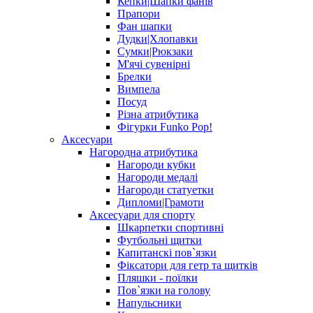
Кепки|Шапки фанів
Прапори
Фан шапки
Дудки|Хлопавки
Сумки|Рюкзаки
М'ячі сувенірні
Брелки
Вимпела
Посуд
Різна атрибутика
Фігурки Funko Pop!
Аксесуари
Нагородна атрибутика
Нагороди кубки
Нагороди медалі
Нагороди статуетки
Дипломи|Грамоти
Аксесуари для спорту
Шкарпетки спортивні
Футбольні щитки
Капитанскі пов`язки
Фіксатори для гетр та щитків
Пляшки - поїлки
Пов`язки на голову
Напульсники