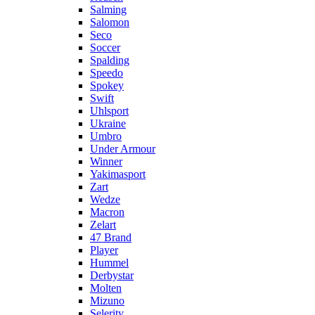
Salming
Salomon
Seco
Soccer
Spalding
Speedo
Spokey
Swift
Uhlsport
Ukraine
Umbro
Under Armour
Winner
Yakimasport
Zart
Wedze
Macron
Zelart
47 Brand
Player
Hummel
Derbystar
Molten
Mizuno
Selerity