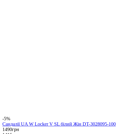
-5%
Сандалії UA W Locker V SL білий Жін DT-3028095-100
1490
грн