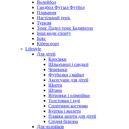
Волейбол
Гандбол Футзал Футбол
Плавання
Настільний теніс
Туризм
Теніс Падел теніс Бадмінтон
Інші види спорту
Бокс
Кіберспорт
Lifestyle
Для дітей
Кросівки
Шльопанці і сандалі
Черевики
Футболки і майки
Аксесуари для дітей
Шорти
Штани
Вітровки і олімпійки
Толстовки і худі
Спортивні костюми
Куртки і жилети
Плавки шорти для дітей
Спідня білизна
Для чоловіків