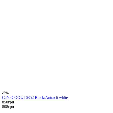
-5%
Сабо COQUI 6352 Black/Antracit white
850
грн
808
грн