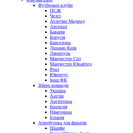
Футбольні клуби
ПСЖ
Челсі
Атлетіко Мадрид
Арсенал
Баварія
Борусія
Барселона
Динамо Київ
Ліверпуль
Манчестер Сіті
Манчестер Юнайтед
Реал
Ювентус
Інші ФК
Збірні команди
Україна
Англія
Аргентина
Бразилія
Німеччина
Іспанія
Атрибутика для фанатів
Шарфи