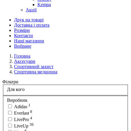
Kempa
Акції
Друк на товарі
Доставка і оплата
Розміри
Контакти
Наші магазини
Вибране
Головна
Аксесуари
Спортивний захист
Спортивна медицина
Фільтри
Для кого
Виробник
1
Adidas
8
Everlast
4
LivePro
36
LiveUp
6