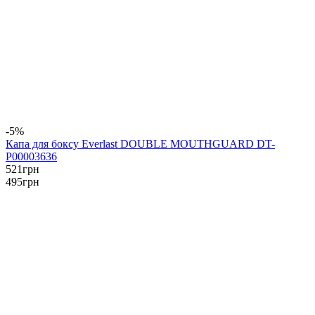
-5%
Капа для боксу Everlast DOUBLE MOUTHGUARD DT-
P00003636
521
грн
495
грн