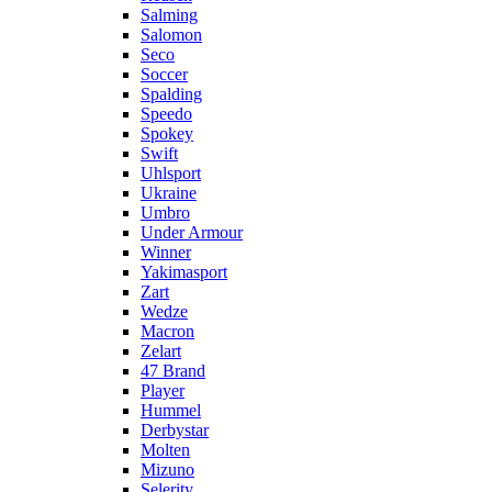
Salming
Salomon
Seco
Soccer
Spalding
Speedo
Spokey
Swift
Uhlsport
Ukraine
Umbro
Under Armour
Winner
Yakimasport
Zart
Wedze
Macron
Zelart
47 Brand
Player
Hummel
Derbystar
Molten
Mizuno
Selerity