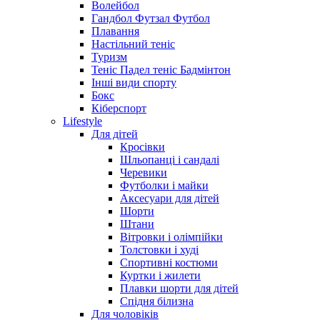
Волейбол
Гандбол Футзал Футбол
Плавання
Настільний теніс
Туризм
Теніс Падел теніс Бадмінтон
Інші види спорту
Бокс
Кіберспорт
Lifestyle
Для дітей
Кросівки
Шльопанці і сандалі
Черевики
Футболки і майки
Аксесуари для дітей
Шорти
Штани
Вітровки і олімпійки
Толстовки і худі
Спортивні костюми
Куртки і жилети
Плавки шорти для дітей
Спідня білизна
Для чоловіків