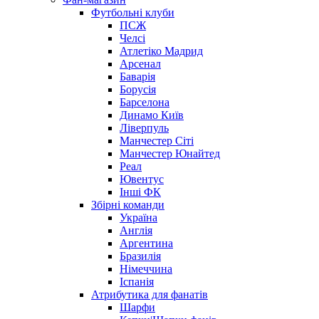
Футбольні клуби
ПСЖ
Челсі
Атлетіко Мадрид
Арсенал
Баварія
Борусія
Барселона
Динамо Київ
Ліверпуль
Манчестер Сіті
Манчестер Юнайтед
Реал
Ювентус
Інші ФК
Збірні команди
Україна
Англія
Аргентина
Бразилія
Німеччина
Іспанія
Атрибутика для фанатів
Шарфи