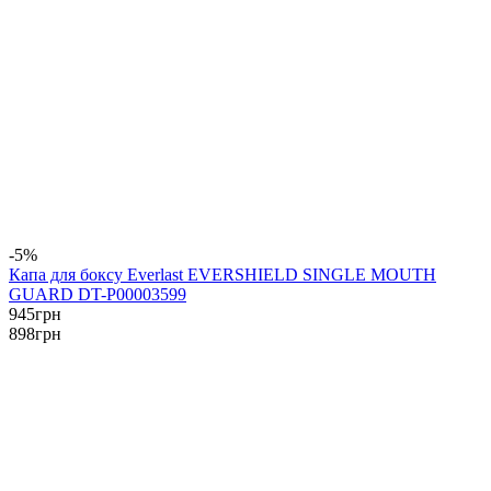
-5%
Капа для боксу Everlast EVERSHIELD SINGLE MOUTH
GUARD DT-P00003599
945
грн
898
грн