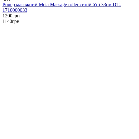
Ролер масажний Meta Massage roller синій Уні 33см DT-
1710000033
1200
грн
1140
грн