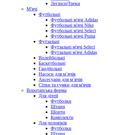
Легінси|Треки
М'ячі
Футбольні
Футбольні м'ячі Adidas
Футбольні м'ячі Nike
Футбольні м'ячі Select
Футбольні м'ячі Puma
Футзальні
Футзальні м'ячі Select
Футзальні м'ячі Adidas
Волейбольні
Баскетбольні
Гандбольні
Насоси для м`ячів
Аксесуари для м`ячів
Сітки та сумки для м'ячів
Воротарська форма
Для дітей
Футболки
Штани
Шорти
Комплекти
Для чоловіків
Футболки
Штани