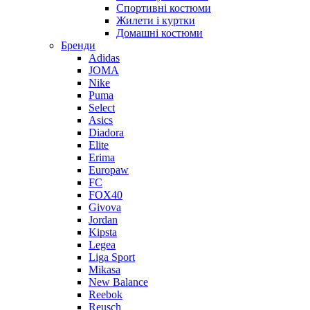
Спортивні костюми
Жилети і куртки
Домашні костюми
Бренди
Adidas
JOMA
Nike
Puma
Select
Asics
Diadora
Elite
Erima
Europaw
FC
FOX40
Givova
Jordan
Kipsta
Legea
Liga Sport
Mikasa
New Balance
Reebok
Reusch