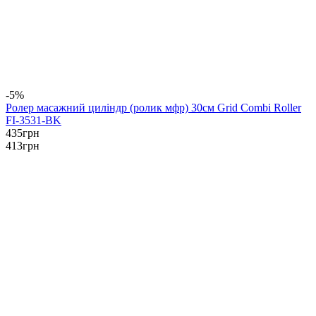
-5%
Ролер масажний циліндр (ролик мфр) 30см Grid Combi Roller
FI-3531-BK
435
грн
413
грн