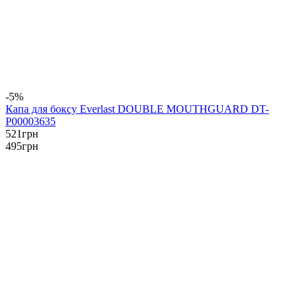
-5%
Капа для боксу Everlast DOUBLE MOUTHGUARD DT-
P00003635
521
грн
495
грн