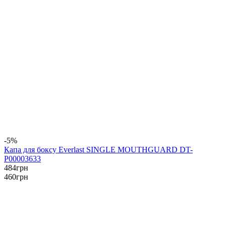
-5%
Капа для боксу Everlast SINGLE MOUTHGUARD DT-
P00003633
484
грн
460
грн