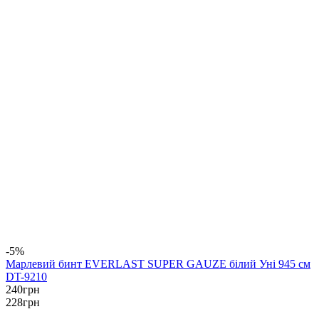
-5%
Марлевий бинт EVERLAST SUPER GAUZE білий Уні 945 см
DT-9210
240
грн
228
грн