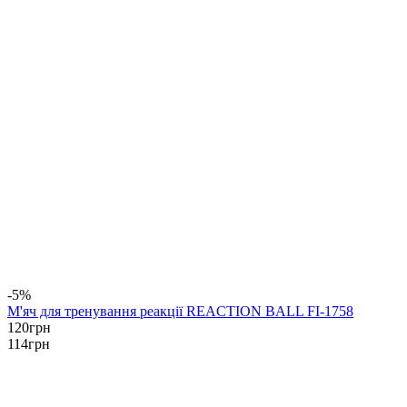
-5%
М'яч для тренування реакції REACTION BALL FI-1758
120
грн
114
грн