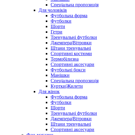
Спеціальна пропозиція
Для чоловіків
Футбольна форма
Футболки
Шорти
Гетри
Тренувальні футболки
Джемпера|Вітровки
Штани тренувальні
Спортивні костюми
Термобілизна
Спортивні аксесуари
Футбольні бокси
Манішки
Спеціальна пропозиція
Куртки|Жилети
Для жінок
Футбольна форма
Футболки
Шорти
Тренувальні футболки
Джемпера|Вітровки
Штани тренувальні
Спортивні аксесуари
Фан-магазин