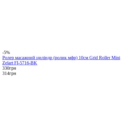
-5%
Ролер масажний циліндр (ролик мфр) 10см Grid Roller Mini
Zelart FI-5716-BK
330
грн
314
грн