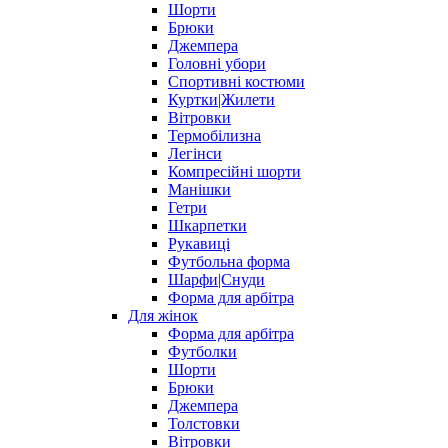
Шорти
Брюки
Джемпера
Головні убори
Спортивні костюми
Куртки|Жилети
Вітровки
Термобілизна
Легінси
Компресійні шорти
Манішки
Гетри
Шкарпетки
Рукавиці
Футбольна форма
Шарфи|Снуди
Форма для арбітра
Для жінок
Форма для арбітра
Футболки
Шорти
Брюки
Джемпера
Толстовки
Вітровки