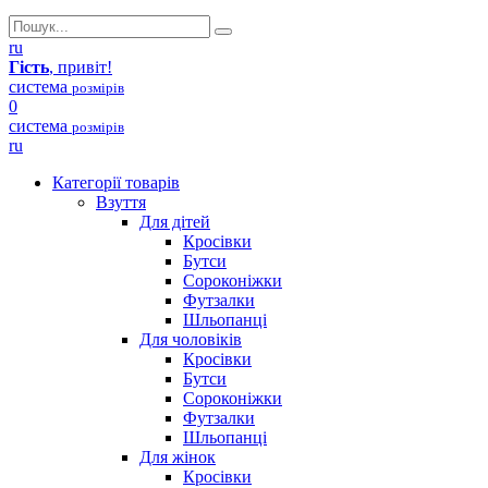
ru
Гість
, привіт!
система
розмірів
0
система
розмірів
ru
Категорії товарів
Взуття
Для дітей
Кросівки
Бутси
Сороконіжки
Футзалки
Шльопанці
Для чоловіків
Кросівки
Бутси
Сороконіжки
Футзалки
Шльопанці
Для жінок
Кросівки