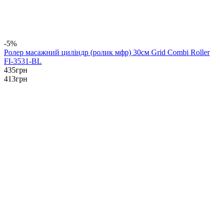
-5%
Ролер масажний циліндр (ролик мфр) 30см Grid Combi Roller
FI-3531-BL
435
грн
413
грн