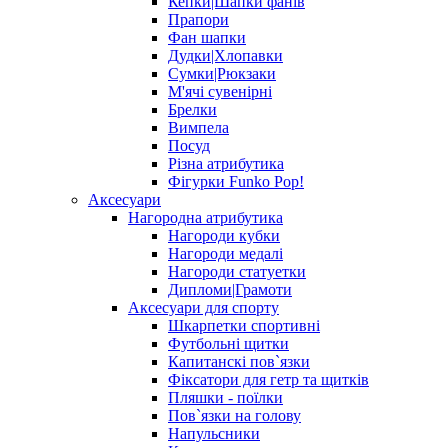
Кепки|Шапки фанів
Прапори
Фан шапки
Дудки|Хлопавки
Сумки|Рюкзаки
М'ячі сувенірні
Брелки
Вимпела
Посуд
Різна атрибутика
Фігурки Funko Pop!
Аксесуари
Нагородна атрибутика
Нагороди кубки
Нагороди медалі
Нагороди статуетки
Дипломи|Грамоти
Аксесуари для спорту
Шкарпетки спортивні
Футбольні щитки
Капитанскі пов`язки
Фіксатори для гетр та щитків
Пляшки - поїлки
Пов`язки на голову
Напульсники