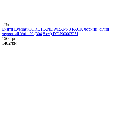
-5%
Бинти Everlast CORE HANDWRAPS 3 PACK чорний, білий,
червоний Уні 120 (304,8 см) DT-P00003251
1560
грн
1482
грн