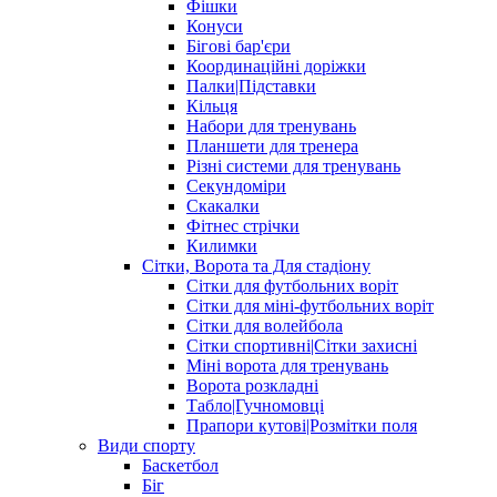
Фішки
Конуси
Бігові бар'єри
Координаційні доріжки
Палки|Підставки
Кільця
Набори для тренувань
Планшети для тренера
Різні системи для тренувань
Секундоміри
Скакалки
Фітнес стрічки
Килимки
Сітки, Ворота та Для стадіону
Сітки для футбольних воріт
Сітки для міні-футбольних воріт
Сітки для волейбола
Сітки спортивні|Cітки захисні
Міні ворота для тренувань
Ворота розкладні
Табло|Гучномовці
Прапори кутові|Розмітки поля
Види спорту
Баскетбол
Біг