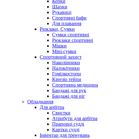
Кепки
Шапки
Рукавиці
Спортивні бафи
Для плавання
Рюкзаки, Сумки
Сумки спортивні
Рюкзаки спортивні
Мішки
Міні-сумки
Спортивний захист
Наколінники
Налокітники
Гомілкостопи
Кінезіо тейпи
Спортивна медицина
Бандажі для рук
Бандажі для ніг
Обладнання
Для арбітра
Свистки
Атрибути для арбітра
Прапорці судді
Картки судді
Інвентар для тренувань