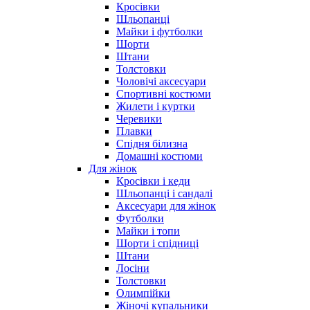
Кросівки
Шльопанці
Майки і футболки
Шорти
Штани
Толстовки
Чоловічі аксесуари
Спортивні костюми
Жилети і куртки
Черевики
Плавки
Спідня білизна
Домашні костюми
Для жінок
Кросівки і кеди
Шльопанці і сандалі
Аксесуари для жінок
Футболки
Майки і топи
Шорти і спідниці
Штани
Лосіни
Толстовки
Олимпійки
Жіночі купальники