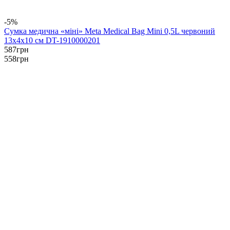
-5%
Сумка медична «міні» Meta Medical Bag Mini 0,5L червоний
13х4х10 см DT-1910000201
587
грн
558
грн