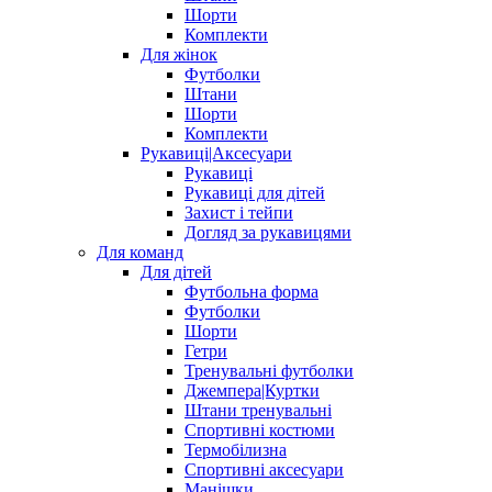
Шорти
Комплекти
Для жінок
Футболки
Штани
Шорти
Комплекти
Рукавиці|Аксесуари
Рукавиці
Рукавиці для дітей
Захист і тейпи
Догляд за рукавицями
Для команд
Для дітей
Футбольна форма
Футболки
Шорти
Гетри
Тренувальні футболки
Джемпера|Куртки
Штани тренувальні
Спортивні костюми
Термобілизна
Спортивні аксесуари
Манішки