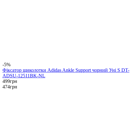
-5%
Фіксатор щиколотки Adidas Ankle Support чорний Уні S DT-
ADSU-12511BK-NL
499
грн
474
грн