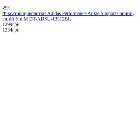
-5%
Фіксатор щиколотки Adidas Performance Ankle Support чорний,
синій Уні M DT-ADSU-13312BL
1299
грн
1234
грн