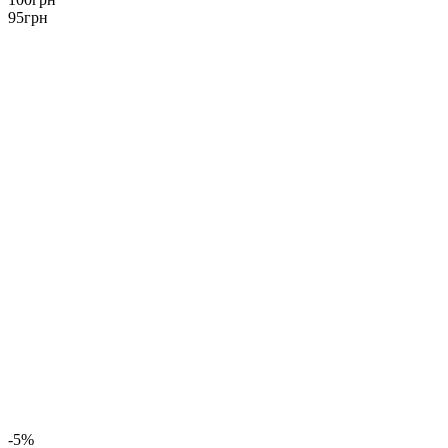
95
грн
-5%