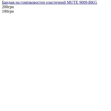
Бандаж на гомілковостоп еластичний MUTE 9009-BKG
200
грн
190
грн