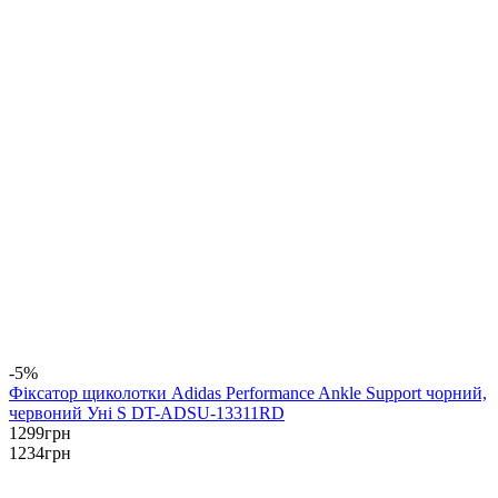
-5%
Фіксатор щиколотки Adidas Performance Ankle Support чорний,
червоний Уні S DT-ADSU-13311RD
1299
грн
1234
грн