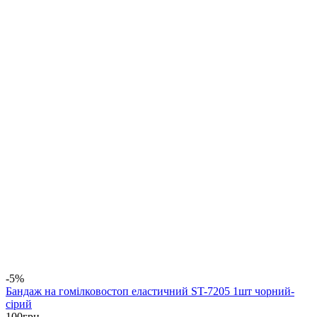
-5%
Бандаж на гомілковостоп еластичний ST-7205 1шт чорний-
сірий
100
грн