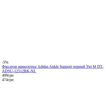
-5%
Фіксатор щиколотки Adidas Ankle Support чорний Уні M DT-
ADSU-12512BK-NL
499
грн
474
грн