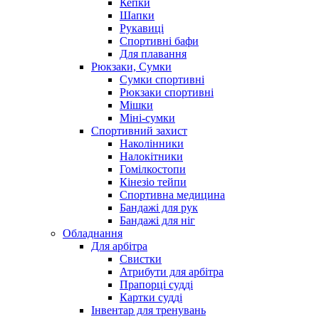
Кепки
Шапки
Рукавиці
Спортивні бафи
Для плавання
Рюкзаки, Сумки
Сумки спортивні
Рюкзаки спортивні
Мішки
Міні-сумки
Спортивний захист
Наколінники
Налокітники
Гомілкостопи
Кінезіо тейпи
Спортивна медицина
Бандажі для рук
Бандажі для ніг
Обладнання
Для арбітра
Свистки
Атрибути для арбітра
Прапорці судді
Картки судді
Інвентар для тренувань