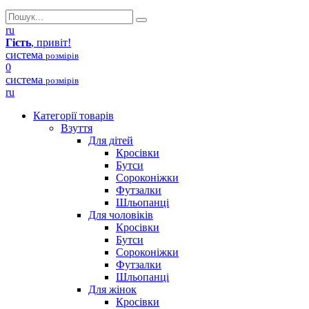
ru
Гість
, привіт!
система
розмірів
0
система
розмірів
ru
Категорії товарів
Взуття
Для дітей
Кросівки
Бутси
Сороконіжки
Футзалки
Шльопанці
Для чоловіків
Кросівки
Бутси
Сороконіжки
Футзалки
Шльопанці
Для жінок
Кросівки