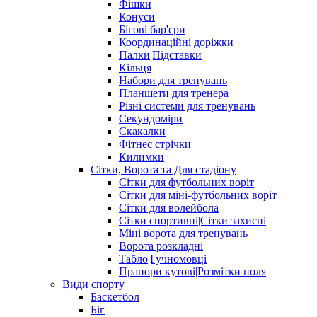
Фішки
Конуси
Бігові бар'єри
Координаційні доріжки
Палки|Підставки
Кільця
Набори для тренувань
Планшети для тренера
Різні системи для тренувань
Секундоміри
Скакалки
Фітнес стрічки
Килимки
Сітки, Ворота та Для стадіону
Сітки для футбольних воріт
Сітки для міні-футбольних воріт
Сітки для волейбола
Сітки спортивні|Cітки захисні
Міні ворота для тренувань
Ворота розкладні
Табло|Гучномовці
Прапори кутові|Розмітки поля
Види спорту
Баскетбол
Біг