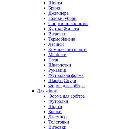
Шорти
Брюки
Джемпера
Головні убори
Спортивні костюми
Куртки|Жилети
Вітровки
Термобілизна
Легінси
Компресійні шорти
Манішки
Гетри
Шкарпетки
Рукавиці
Футбольна форма
Шарфи|Снуди
Форма для арбітра
Для жінок
Форма для арбітра
Футболки
Шорти
Брюки
Джемпера
Толстовки
Вітровки