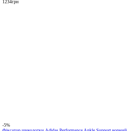
1234
грн
-5%
Фіксатор щиколотки Adidas Performance Ankle Support чорний,