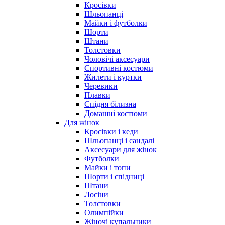
Кросівки
Шльопанці
Майки і футболки
Шорти
Штани
Толстовки
Чоловічі аксесуари
Спортивні костюми
Жилети і куртки
Черевики
Плавки
Спідня білизна
Домашні костюми
Для жінок
Кросівки і кеди
Шльопанці і сандалі
Аксесуари для жінок
Футболки
Майки і топи
Шорти і спідниці
Штани
Лосіни
Толстовки
Олимпійки
Жіночі купальники