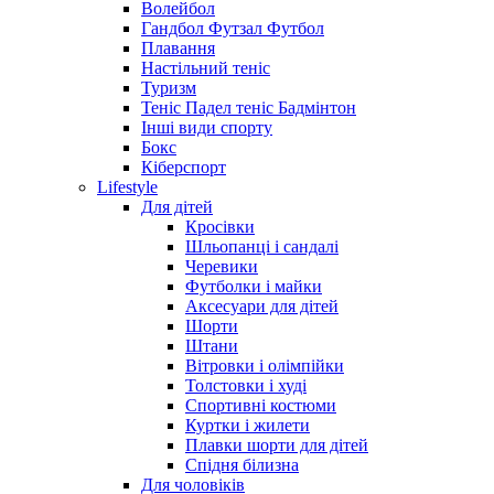
Волейбол
Гандбол Футзал Футбол
Плавання
Настільний теніс
Туризм
Теніс Падел теніс Бадмінтон
Інші види спорту
Бокс
Кіберспорт
Lifestyle
Для дітей
Кросівки
Шльопанці і сандалі
Черевики
Футболки і майки
Аксесуари для дітей
Шорти
Штани
Вітровки і олімпійки
Толстовки і худі
Спортивні костюми
Куртки і жилети
Плавки шорти для дітей
Спідня білизна
Для чоловіків