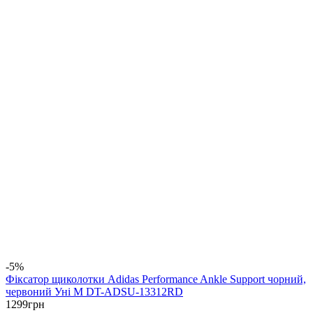
-5%
Фіксатор щиколотки Adidas Performance Ankle Support чорний,
червоний Уні M DT-ADSU-13312RD
1299
грн