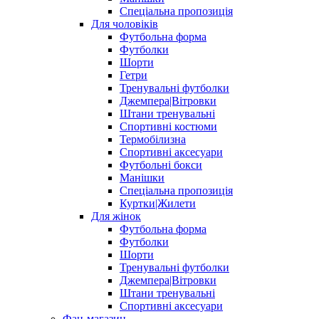
Спеціальна пропозиція
Для чоловіків
Футбольна форма
Футболки
Шорти
Гетри
Тренувальні футболки
Джемпера|Вітровки
Штани тренувальні
Спортивні костюми
Термобілизна
Спортивні аксесуари
Футбольні бокси
Манішки
Спеціальна пропозиція
Куртки|Жилети
Для жінок
Футбольна форма
Футболки
Шорти
Тренувальні футболки
Джемпера|Вітровки
Штани тренувальні
Спортивні аксесуари
Фан-магазин