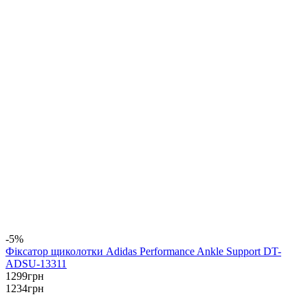
-5%
Фіксатор щиколотки Adidas Performance Ankle Support DT-
ADSU-13311
1299
грн
1234
грн