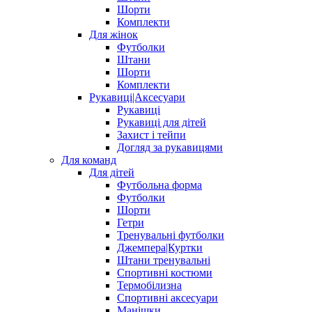
Шорти
Комплекти
Для жінок
Футболки
Штани
Шорти
Комплекти
Рукавиці|Аксесуари
Рукавиці
Рукавиці для дітей
Захист і тейпи
Догляд за рукавицями
Для команд
Для дітей
Футбольна форма
Футболки
Шорти
Гетри
Тренувальні футболки
Джемпера|Куртки
Штани тренувальні
Спортивні костюми
Термобілизна
Спортивні аксесуари
Манішки