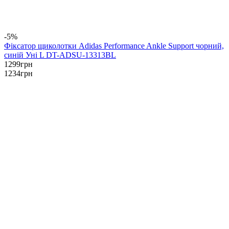
-5%
Фіксатор щиколотки Adidas Performance Ankle Support чорний,
синій Уні L DT-ADSU-13313BL
1299
грн
1234
грн