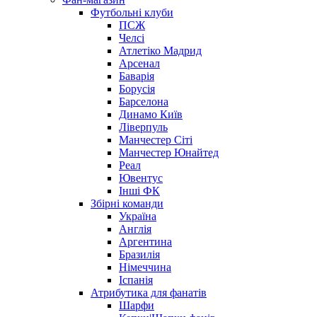
Футбольні клуби
ПСЖ
Челсі
Атлетіко Мадрид
Арсенал
Баварія
Борусія
Барселона
Динамо Київ
Ліверпуль
Манчестер Сіті
Манчестер Юнайтед
Реал
Ювентус
Інші ФК
Збірні команди
Україна
Англія
Аргентина
Бразилія
Німеччина
Іспанія
Атрибутика для фанатів
Шарфи