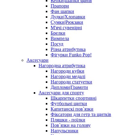
Кепки|Шапки фанів
Прапори
Фан шапки
Дудки|Хлопавки
Сумки|Рюкзаки
М'ячі сувенірні
Брелки
Вимпела
Посуд
Різна атрибутика
Фігурки Funko Pop!
Аксесуари
Нагородна атрибутика
Нагороди кубки
Нагороди медалі
Нагороди статуетки
Дипломи|Грамоти
Аксесуари для спорту
Шкарпетки спортивні
Футбольні щитки
Капитанскі пов`язки
Фіксатори для гетр та щитків
Пляшки - поїлки
Пов`язки на голову
Напульсники