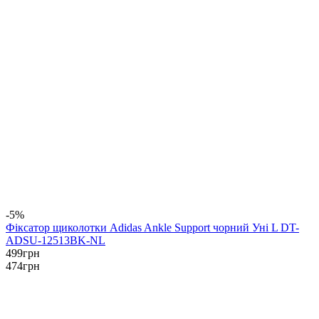
-5%
Фіксатор щиколотки Adidas Ankle Support чорний Уні L DT-
ADSU-12513BK-NL
499
грн
474
грн