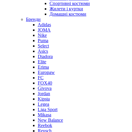
Спортивні костюми
Жилети і куртки
Домашні костюми
Бренди
Adidas
JOMA
Nike
Puma
Select
Asics
Diadora
Elite
Erima
Europaw
FC
FOX40
Givova
Jordan
Kipsta
Legea
Liga Sport
Mikasa
New Balance
Reebok
Reusch