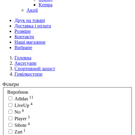
Kempa
Акції
Друк на товарі
Доставка і оплата
Розміри
Контакти
Наші магазини
Вибране
Головна
Аксесуари
Спортивний захист
Гомілкостопи
Фільтри
Виробник
11
Adidas
4
LiveUp
4
No
3
Player
4
Sibote
1
Zart