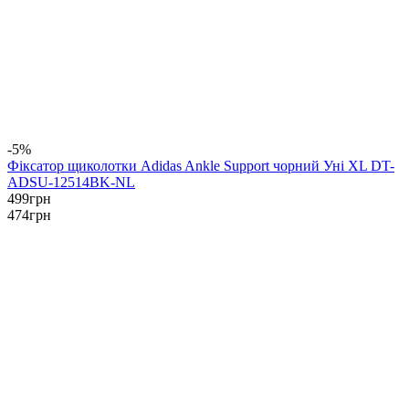
-5%
Фіксатор щиколотки Adidas Ankle Support чорний Уні XL DT-
ADSU-12514BK-NL
499
грн
474
грн