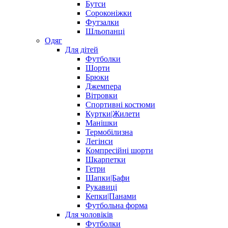
Бутси
Сороконіжки
Футзалки
Шльопанці
Одяг
Для дітей
Футболки
Шорти
Брюки
Джемпера
Вітровки
Спортивні костюми
Куртки|Жилети
Манішки
Термобілизна
Легінси
Компресійні шорти
Шкарпетки
Гетри
Шапки|Бафи
Рукавиці
Кепки|Панами
Футбольна форма
Для чоловіків
Футболки