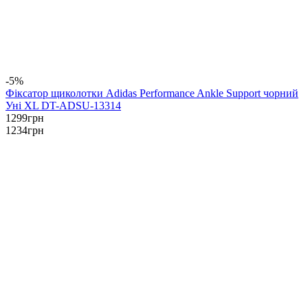
-5%
Фіксатор щиколотки Adidas Performance Ankle Support чорний
Уні XL DT-ADSU-13314
1299
грн
1234
грн