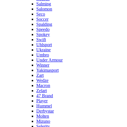
Salming
Salomon
Seco
Soccer
Spalding
Speedo
Spokey
Swift
Uhlsport
Ukraine
Umbro
Under Armour
Winner
Yakimasport
Zart
Wedze
Macron
Zelart
47 Brand
Player
Hummel
Derbystar
Molten
Mizuno
Selerity