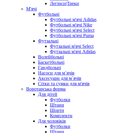
Легінси|Треки
М'ячі
Футбольні
Футбольні м'ячі Adidas
Футбольні м'ячі Nike
Футбольні м'ячі Select
Футбольні м'ячі Puma
Футзальні
Футзальні м'ячі Select
Футзальні м'ячі Adidas
Волейбольні
Баскетбольні
Гандбольні
Насоси для м`ячів
Аксесуари для м`ячів
Сітки та сумки для м'ячів
Воротарська форма
Для дітей
Футболки
Штани
Шорти
Комплекти
Для чоловіків
Футболки
Штани