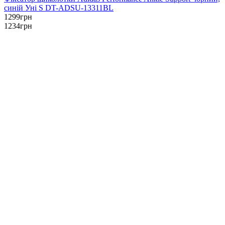
синій Уні S DT-ADSU-13311BL
1299
грн
1234
грн