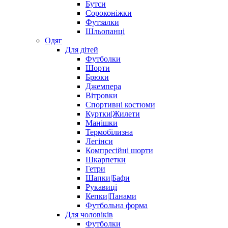
Бутси
Сороконіжки
Футзалки
Шльопанці
Одяг
Для дітей
Футболки
Шорти
Брюки
Джемпера
Вітровки
Спортивні костюми
Куртки|Жилети
Манішки
Термобілизна
Легінси
Компресійні шорти
Шкарпетки
Гетри
Шапки|Бафи
Рукавиці
Кепки|Панами
Футбольна форма
Для чоловіків
Футболки