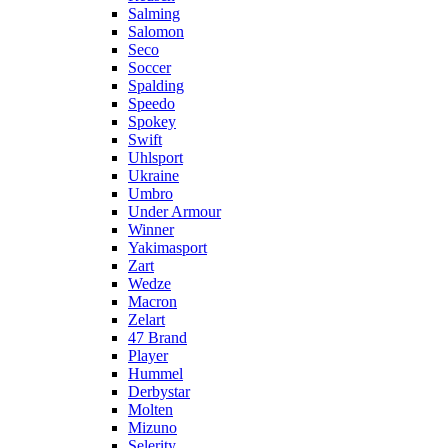
Salming
Salomon
Seco
Soccer
Spalding
Speedo
Spokey
Swift
Uhlsport
Ukraine
Umbro
Under Armour
Winner
Yakimasport
Zart
Wedze
Macron
Zelart
47 Brand
Player
Hummel
Derbystar
Molten
Mizuno
Selerity