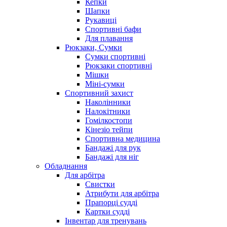
Кепки
Шапки
Рукавиці
Спортивні бафи
Для плавання
Рюкзаки, Сумки
Сумки спортивні
Рюкзаки спортивні
Мішки
Міні-сумки
Спортивний захист
Наколінники
Налокітники
Гомілкостопи
Кінезіо тейпи
Спортивна медицина
Бандажі для рук
Бандажі для ніг
Обладнання
Для арбітра
Свистки
Атрибути для арбітра
Прапорці судді
Картки судді
Інвентар для тренувань