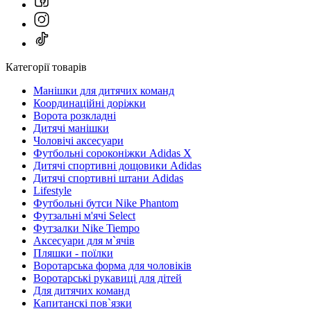
Категорії товарів
Манішки для дитячих команд
Координаційні доріжки
Ворота розкладні
Дитячі манішки
Чоловічі аксесуари
Футбольні сороконіжки Adidas X
Дитячі спортивні дощовики Adidas
Дитячі спортивні штани Adidas
Lifestyle
Футбольні бутси Nike Phantom
Футзальні м'ячі Select
Футзалки Nike Tiempo
Аксесуари для м`ячів
Пляшки - поїлки
Воротарська форма для чоловіків
Воротарські рукавиці для дітей
Для дитячих команд
Капитанскі пов`язки