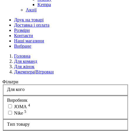
Kempa
Акції
Друк на товарі
Доставка і оплата
Розміри
Контакти
Наші магазини
Вибране
Головна
Для команд
Для жінок
Джемпера|Вітровки
Фільтри
Для кого
Виробник
4
JOMA
5
Nike
Тип товару