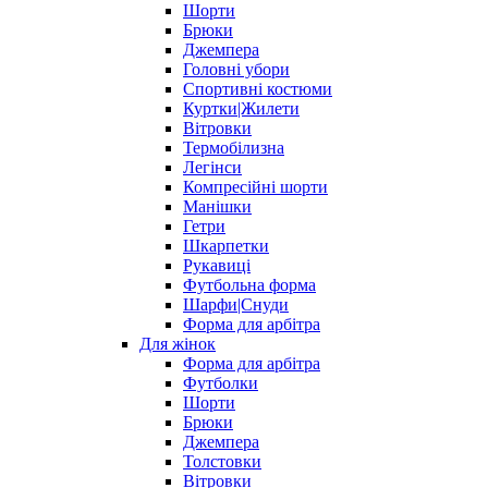
Шорти
Брюки
Джемпера
Головні убори
Спортивні костюми
Куртки|Жилети
Вітровки
Термобілизна
Легінси
Компресійні шорти
Манішки
Гетри
Шкарпетки
Рукавиці
Футбольна форма
Шарфи|Снуди
Форма для арбітра
Для жінок
Форма для арбітра
Футболки
Шорти
Брюки
Джемпера
Толстовки
Вітровки