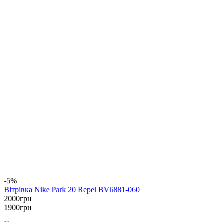
-5%
Вітрівка Nike Park 20 Repel BV6881-060
2000
грн
1900
грн