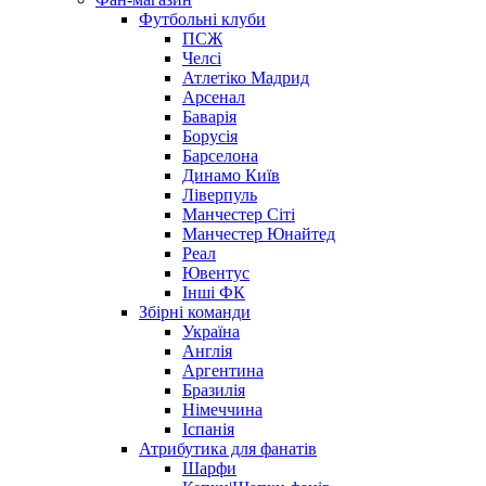
Футбольні клуби
ПСЖ
Челсі
Атлетіко Мадрид
Арсенал
Баварія
Борусія
Барселона
Динамо Київ
Ліверпуль
Манчестер Сіті
Манчестер Юнайтед
Реал
Ювентус
Інші ФК
Збірні команди
Україна
Англія
Аргентина
Бразилія
Німеччина
Іспанія
Атрибутика для фанатів
Шарфи