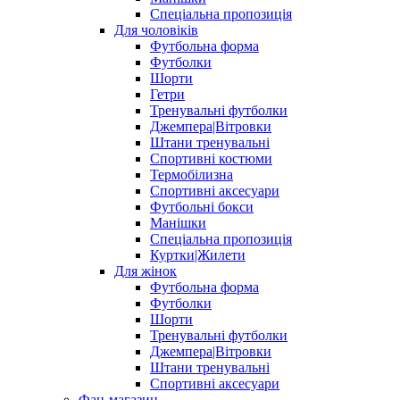
Спеціальна пропозиція
Для чоловіків
Футбольна форма
Футболки
Шорти
Гетри
Тренувальні футболки
Джемпера|Вітровки
Штани тренувальні
Спортивні костюми
Термобілизна
Спортивні аксесуари
Футбольні бокси
Манішки
Спеціальна пропозиція
Куртки|Жилети
Для жінок
Футбольна форма
Футболки
Шорти
Тренувальні футболки
Джемпера|Вітровки
Штани тренувальні
Спортивні аксесуари
Фан-магазин