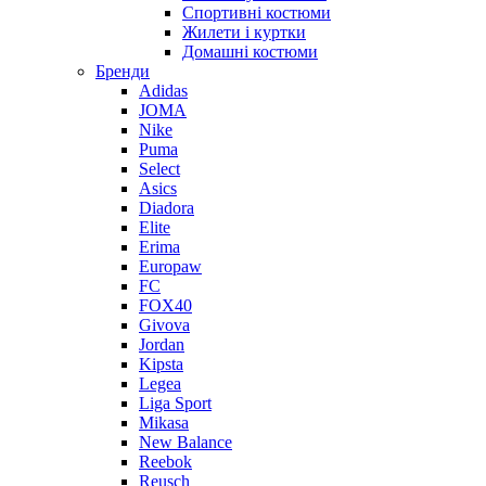
Спортивні костюми
Жилети і куртки
Домашні костюми
Бренди
Adidas
JOMA
Nike
Puma
Select
Asics
Diadora
Elite
Erima
Europaw
FC
FOX40
Givova
Jordan
Kipsta
Legea
Liga Sport
Mikasa
New Balance
Reebok
Reusch