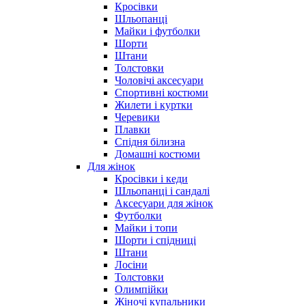
Кросівки
Шльопанці
Майки і футболки
Шорти
Штани
Толстовки
Чоловічі аксесуари
Спортивні костюми
Жилети і куртки
Черевики
Плавки
Спідня білизна
Домашні костюми
Для жінок
Кросівки і кеди
Шльопанці і сандалі
Аксесуари для жінок
Футболки
Майки і топи
Шорти і спідниці
Штани
Лосіни
Толстовки
Олимпійки
Жіночі купальники