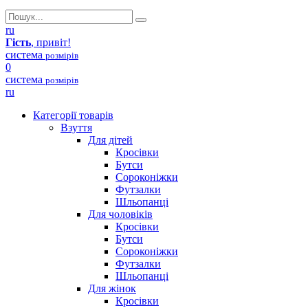
ru
Гість
, привіт!
система
розмірів
0
система
розмірів
ru
Категорії товарів
Взуття
Для дітей
Кросівки
Бутси
Сороконіжки
Футзалки
Шльопанці
Для чоловіків
Кросівки
Бутси
Сороконіжки
Футзалки
Шльопанці
Для жінок
Кросівки