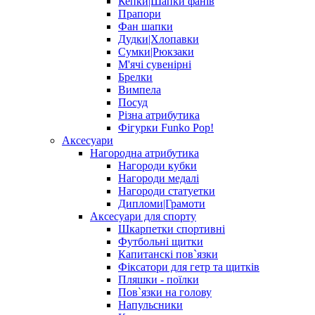
Кепки|Шапки фанів
Прапори
Фан шапки
Дудки|Хлопавки
Сумки|Рюкзаки
М'ячі сувенірні
Брелки
Вимпела
Посуд
Різна атрибутика
Фігурки Funko Pop!
Аксесуари
Нагородна атрибутика
Нагороди кубки
Нагороди медалі
Нагороди статуетки
Дипломи|Грамоти
Аксесуари для спорту
Шкарпетки спортивні
Футбольні щитки
Капитанскі пов`язки
Фіксатори для гетр та щитків
Пляшки - поїлки
Пов`язки на голову
Напульсники