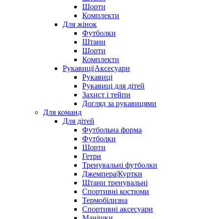
Шорти
Комплекти
Для жінок
Футболки
Штани
Шорти
Комплекти
Рукавиці|Аксесуари
Рукавиці
Рукавиці для дітей
Захист і тейпи
Догляд за рукавицями
Для команд
Для дітей
Футбольна форма
Футболки
Шорти
Гетри
Тренувальні футболки
Джемпера|Куртки
Штани тренувальні
Спортивні костюми
Термобілизна
Спортивні аксесуари
Манішки