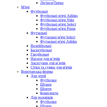
Легінси|Треки
М'ячі
Футбольні
Футбольні м'ячі Adidas
Футбольні м'ячі Nike
Футбольні м'ячі Select
Футбольні м'ячі Puma
Футзальні
Футзальні м'ячі Select
Футзальні м'ячі Adidas
Волейбольні
Баскетбольні
Гандбольні
Насоси для м`ячів
Аксесуари для м`ячів
Сітки та сумки для м'ячів
Воротарська форма
Для дітей
Футболки
Штани
Шорти
Комплекти
Для чоловіків
Футболки
Штани