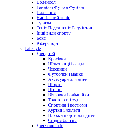
Волейбол
Гандбол Футзал Футбол
Плавання
Настільний теніс
Туризм
Теніс Падел теніс Бадмінтон
Інші види спорту
Бокс
Кіберспорт
Lifestyle
Для дітей
Кросівки
Шльопанці і сандалі
Черевики
Футболки і майки
Аксесуари для дітей
Шорти
Штани
Вітровки і олімпійки
Толстовки і худі
Спортивні костюми
Куртки і жилети
Плавки шорти для дітей
Спідня білизна
Для чоловіків