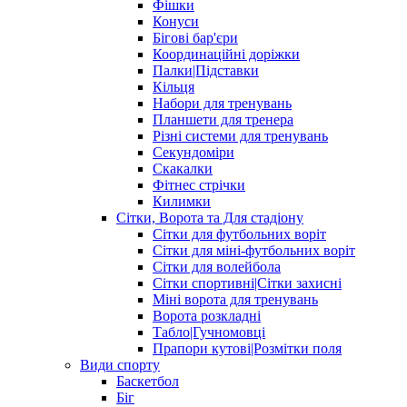
Фішки
Конуси
Бігові бар'єри
Координаційні доріжки
Палки|Підставки
Кільця
Набори для тренувань
Планшети для тренера
Різні системи для тренувань
Секундоміри
Скакалки
Фітнес стрічки
Килимки
Сітки, Ворота та Для стадіону
Сітки для футбольних воріт
Сітки для міні-футбольних воріт
Сітки для волейбола
Сітки спортивні|Cітки захисні
Міні ворота для тренувань
Ворота розкладні
Табло|Гучномовці
Прапори кутові|Розмітки поля
Види спорту
Баскетбол
Біг