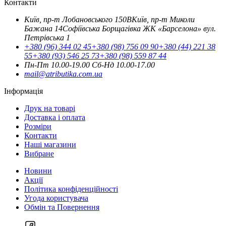
Контакти
Київ, пр-т Лобановського 150В
Київ, пр-т Миколи
Бажана 14
Софіївська Борщагівка ЖК «Барселона» вул.
Петрівська 1
+380 (96) 344 02 45
+380 (98) 756 09 90
+380 (44) 221 38
55
+380 (93) 546 25 73
+380 (98) 559 87 44
Пн-Пт 10.00-19.00
Cб-Нд 10.00-17.00
mail@atributika.com.ua
Інформація
Друк на товарі
Доставка і оплата
Розміри
Контакти
Наші магазини
Вибране
Новини
Акції
Політика конфіденційності
Угода користувача
Обмін та Повернення