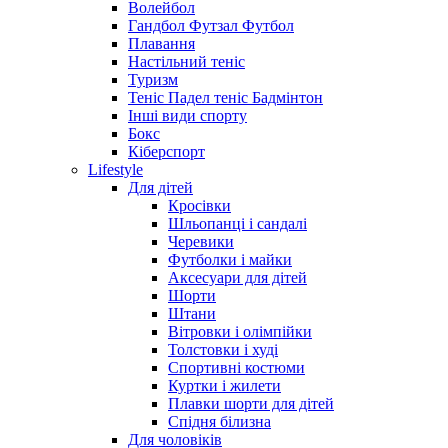
Волейбол
Гандбол Футзал Футбол
Плавання
Настільний теніс
Туризм
Теніс Падел теніс Бадмінтон
Інші види спорту
Бокс
Кіберспорт
Lifestyle
Для дітей
Кросівки
Шльопанці і сандалі
Черевики
Футболки і майки
Аксесуари для дітей
Шорти
Штани
Вітровки і олімпійки
Толстовки і худі
Спортивні костюми
Куртки і жилети
Плавки шорти для дітей
Спідня білизна
Для чоловіків