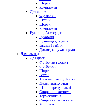
Шорти
Комплекти
Для жінок
Футболки
Штани
Шорти
Комплекти
Рукавиці|Аксесуари
Рукавиці
Рукавиці для дітей
Захист і тейпи
Догляд за рукавицями
Для команд
Для дітей
Футбольна форма
Футболки
Шорти
Гетри
Тренувальні футболки
Джемпера|Куртки
Штани тренувальні
Спортивні костюми
Термобілизна
Спортивні аксесуари
Манішки