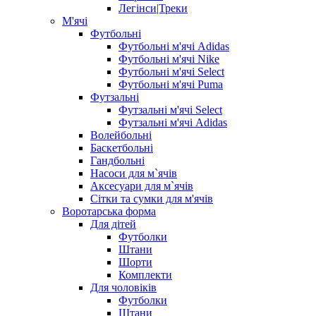
Легінси|Треки
М'ячі
Футбольні
Футбольні м'ячі Adidas
Футбольні м'ячі Nike
Футбольні м'ячі Select
Футбольні м'ячі Puma
Футзальні
Футзальні м'ячі Select
Футзальні м'ячі Adidas
Волейбольні
Баскетбольні
Гандбольні
Насоси для м`ячів
Аксесуари для м`ячів
Сітки та сумки для м'ячів
Воротарська форма
Для дітей
Футболки
Штани
Шорти
Комплекти
Для чоловіків
Футболки
Штани