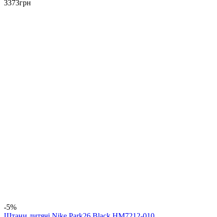
3373
грн
-5%
Штани дитячі Nike Park26 Black HM7212-010