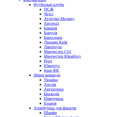
Футбольні клуби
ПСЖ
Челсі
Атлетіко Мадрид
Арсенал
Баварія
Борусія
Барселона
Динамо Київ
Ліверпуль
Манчестер Сіті
Манчестер Юнайтед
Реал
Ювентус
Інші ФК
Збірні команди
Україна
Англія
Аргентина
Бразилія
Німеччина
Іспанія
Атрибутика для фанатів
Шарфи