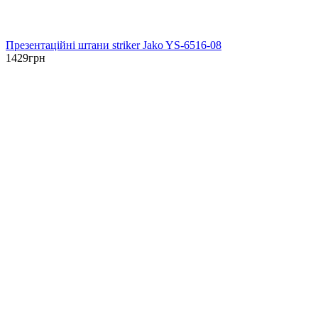
Презентаційні штани striker Jako YS-6516-08
1429
грн