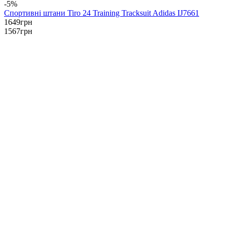
-5%
Спортивні штани Tiro 24 Training Tracksuit Adidas IJ7661
1649
грн
1567
грн