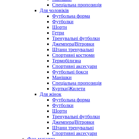
Спеціальна пропозиція
Для чоловіків
Футбольна форма
Футболки
Шорти
Гетри
Тренувальні футболки
Джемпера|Вітровки
Штани тренувальні
Спортивні костюми
Термобілизна
Спортивні аксесуари
Футбольні бокси
Манішки
Спеціальна пропозиція
Куртки|Жилети
Для жінок
Футбольна форма
Футболки
Шорти
Тренувальні футболки
Джемпера|Вітровки
Штани тренувальні
Спортивні аксесуари
Фан-магазин