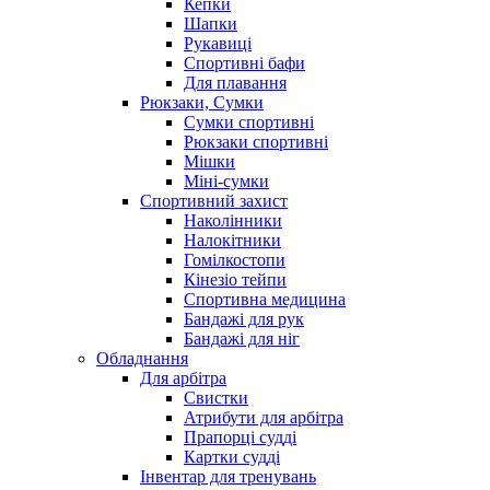
Кепки
Шапки
Рукавиці
Спортивні бафи
Для плавання
Рюкзаки, Сумки
Сумки спортивні
Рюкзаки спортивні
Мішки
Міні-сумки
Спортивний захист
Наколінники
Налокітники
Гомілкостопи
Кінезіо тейпи
Спортивна медицина
Бандажі для рук
Бандажі для ніг
Обладнання
Для арбітра
Свистки
Атрибути для арбітра
Прапорці судді
Картки судді
Інвентар для тренувань