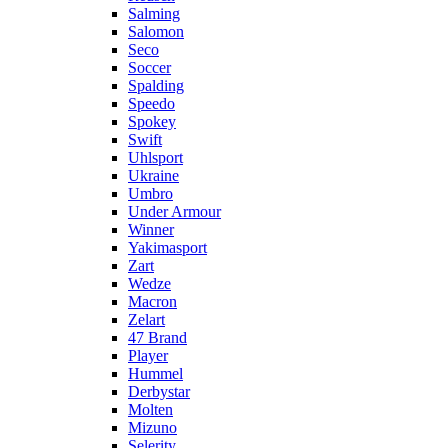
Salming
Salomon
Seco
Soccer
Spalding
Speedo
Spokey
Swift
Uhlsport
Ukraine
Umbro
Under Armour
Winner
Yakimasport
Zart
Wedze
Macron
Zelart
47 Brand
Player
Hummel
Derbystar
Molten
Mizuno
Selerity