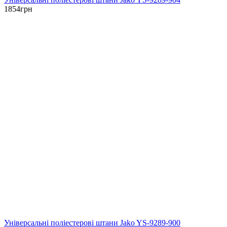
1854
грн
Універсальні поліестерові штани Jako YS-9289-900