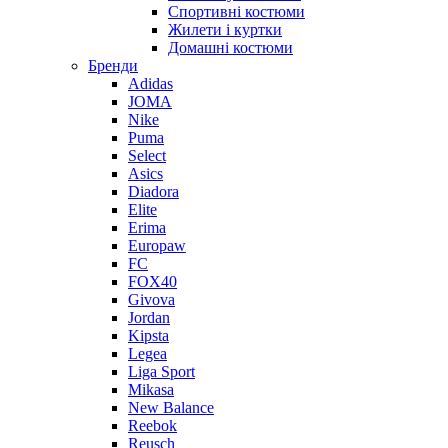
Спортивні костюми
Жилети і куртки
Домашні костюми
Бренди
Adidas
JOMA
Nike
Puma
Select
Asics
Diadora
Elite
Erima
Europaw
FC
FOX40
Givova
Jordan
Kipsta
Legea
Liga Sport
Mikasa
New Balance
Reebok
Reusch