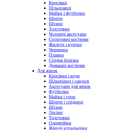
Кросівки
Шльопанці
Майки і футболки
Шорти
Штани
Толстовки
Чоловічі аксесуари
Спортивні костюми
Жилети і куртки
Черевики
Плавки
Спідня білизна
Домашні костюми
Для жінок
Кросівки і кеди
Шльопанці і сандалі
Аксесуари для жінок
Футболки
Майки і топи
Шорти і спідниці
Штани
Лосіни
Толстовки
Олимпійки
Жіночі купальники