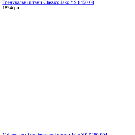
Тренувальні штани Classico Jako YS-8450-08
1854
грн
Універсальні поліестерові штани Jako YS-9289-904