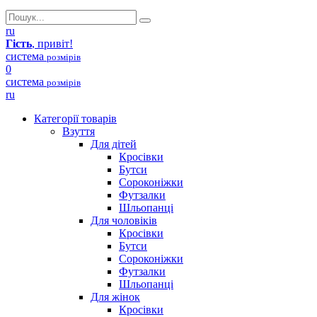
ru
Гість
, привіт!
система
розмірів
0
система
розмірів
ru
Категорії товарів
Взуття
Для дітей
Кросівки
Бутси
Сороконіжки
Футзалки
Шльопанці
Для чоловіків
Кросівки
Бутси
Сороконіжки
Футзалки
Шльопанці
Для жінок
Кросівки