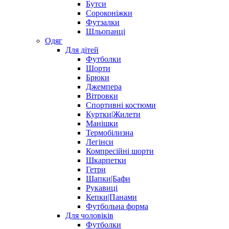
Бутси
Сороконіжки
Футзалки
Шльопанці
Одяг
Для дітей
Футболки
Шорти
Брюки
Джемпера
Вітровки
Спортивні костюми
Куртки|Жилети
Манішки
Термобілизна
Легінси
Компресійні шорти
Шкарпетки
Гетри
Шапки|Бафи
Рукавиці
Кепки|Панами
Футбольна форма
Для чоловіків
Футболки