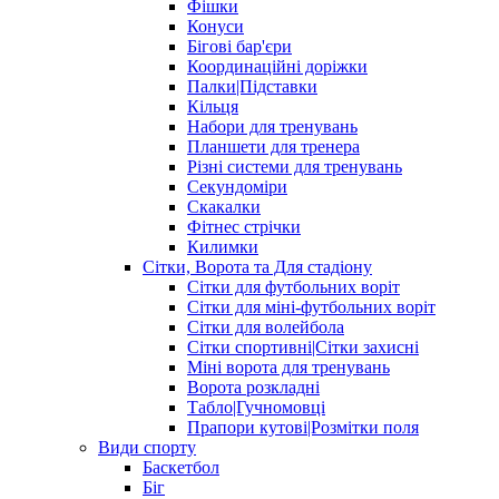
Фішки
Конуси
Бігові бар'єри
Координаційні доріжки
Палки|Підставки
Кільця
Набори для тренувань
Планшети для тренера
Різні системи для тренувань
Секундоміри
Скакалки
Фітнес стрічки
Килимки
Сітки, Ворота та Для стадіону
Сітки для футбольних воріт
Сітки для міні-футбольних воріт
Сітки для волейбола
Сітки спортивні|Cітки захисні
Міні ворота для тренувань
Ворота розкладні
Табло|Гучномовці
Прапори кутові|Розмітки поля
Види спорту
Баскетбол
Біг