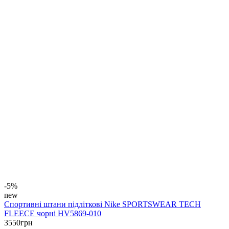
-5%
new
Спортивні штани підліткові Nike SPORTSWEAR TECH
FLEECE чорні HV5869-010
3550
грн