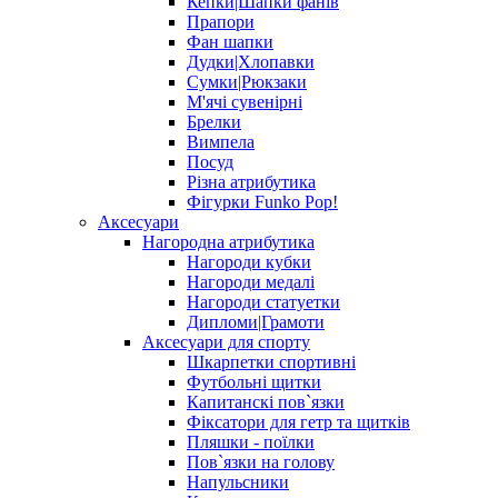
Кепки|Шапки фанів
Прапори
Фан шапки
Дудки|Хлопавки
Сумки|Рюкзаки
М'ячі сувенірні
Брелки
Вимпела
Посуд
Різна атрибутика
Фігурки Funko Pop!
Аксесуари
Нагородна атрибутика
Нагороди кубки
Нагороди медалі
Нагороди статуетки
Дипломи|Грамоти
Аксесуари для спорту
Шкарпетки спортивні
Футбольні щитки
Капитанскі пов`язки
Фіксатори для гетр та щитків
Пляшки - поїлки
Пов`язки на голову
Напульсники