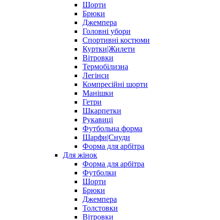
Шорти
Брюки
Джемпера
Головні убори
Спортивні костюми
Куртки|Жилети
Вітровки
Термобілизна
Легінси
Компресійні шорти
Манішки
Гетри
Шкарпетки
Рукавиці
Футбольна форма
Шарфи|Снуди
Форма для арбітра
Для жінок
Форма для арбітра
Футболки
Шорти
Брюки
Джемпера
Толстовки
Вітровки