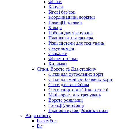
Фішки
Конуси
Бігові бар'єри
Координаційні доріжки
Палки|Підставки
Кільця
Набори для тренувань
Планшети для тренера
Різні системи для тренувань
Секундоміри
Скакалки
Фітнес стрічки
Килимки
Сітки, Ворота та Для стадіону
Сітки для футбольних воріт
Сітки для міні-футбольних воріт
Сітки для волейбола
Сітки спортивні|Cітки захисні
Міні ворота для тренувань
Ворота розкладні
Табло|Гучномовці
Прапори кутові|Розмітки поля
Види спорту
Баскетбол
Біг