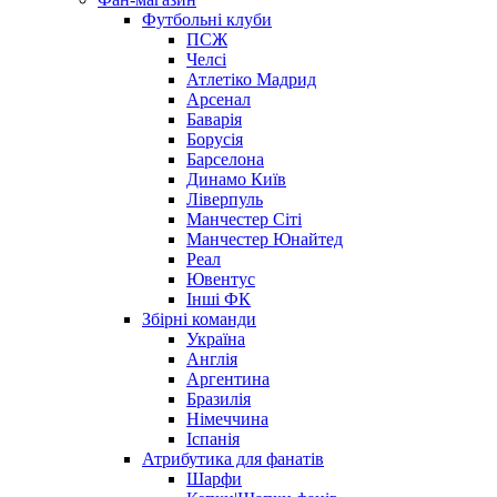
Футбольні клуби
ПСЖ
Челсі
Атлетіко Мадрид
Арсенал
Баварія
Борусія
Барселона
Динамо Київ
Ліверпуль
Манчестер Сіті
Манчестер Юнайтед
Реал
Ювентус
Інші ФК
Збірні команди
Україна
Англія
Аргентина
Бразилія
Німеччина
Іспанія
Атрибутика для фанатів
Шарфи