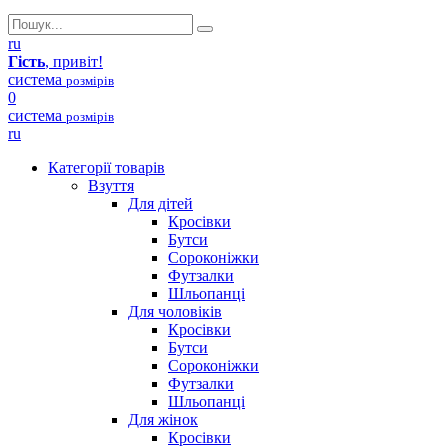
ru
Гість
, привіт!
система
розмірів
0
система
розмірів
ru
Категорії товарів
Взуття
Для дітей
Кросівки
Бутси
Сороконіжки
Футзалки
Шльопанці
Для чоловіків
Кросівки
Бутси
Сороконіжки
Футзалки
Шльопанці
Для жінок
Кросівки