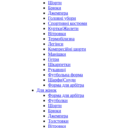
Шорти
Брюки
Джемпера
Головні убори
Спортивні костюми
Куртки|Жилети
Вітровки
Термобілизна
Легінси
Компресійні шорти
Манішки
Гетри
Шкарпетки
Рукавиці
Футбольна форма
Шарфи|Снуди
Форма для арбітра
Для жінок
Форма для арбітра
Футболки
Шорти
Брюки
Джемпера
Толстовки
Вітровки