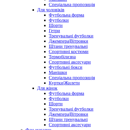
Спеціальна пропозиція
Для чоловіків
Футбольна форма
Футболки
Шорти
Гетри
Тренувальні футболки
Джемпера|Вітровки
Штани тренувальні
Спортивні костюми
Термобілизна
Спортивні аксесуари
Футбольні бокси
Манішки
Спеціальна пропозиція
Куртки|Жилети
Для жінок
Футбольна форма
Футболки
Шорти
Тренувальні футболки
Джемпера|Вітровки
Штани тренувальні
Спортивні аксесуари
Фан-магазин