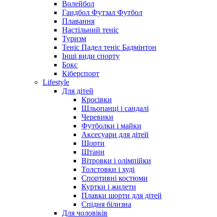
Волейбол
Гандбол Футзал Футбол
Плавання
Настільний теніс
Туризм
Теніс Падел теніс Бадмінтон
Інші види спорту
Бокс
Кіберспорт
Lifestyle
Для дітей
Кросівки
Шльопанці і сандалі
Черевики
Футболки і майки
Аксесуари для дітей
Шорти
Штани
Вітровки і олімпійки
Толстовки і худі
Спортивні костюми
Куртки і жилети
Плавки шорти для дітей
Спідня білизна
Для чоловіків