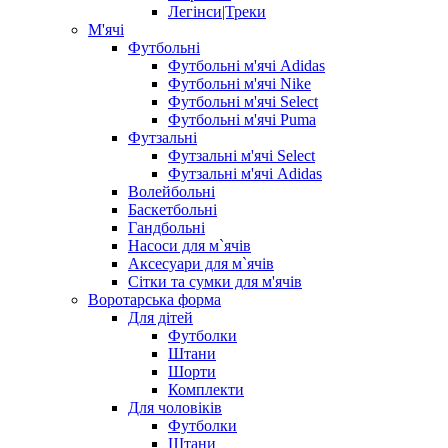
Легінси|Треки
М'ячі
Футбольні
Футбольні м'ячі Adidas
Футбольні м'ячі Nike
Футбольні м'ячі Select
Футбольні м'ячі Puma
Футзальні
Футзальні м'ячі Select
Футзальні м'ячі Adidas
Волейбольні
Баскетбольні
Гандбольні
Насоси для м`ячів
Аксесуари для м`ячів
Сітки та сумки для м'ячів
Воротарська форма
Для дітей
Футболки
Штани
Шорти
Комплекти
Для чоловіків
Футболки
Штани