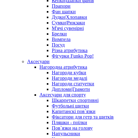
Кепки|Шапки фанів
Прапори
Фан шапки
Дудки|Хлопавки
Сумки|Рюкзаки
М'ячі сувенірні
Брелки
Вимпела
Посуд
Різна атрибутика
Фігурки Funko Pop!
Аксесуари
Нагородна атрибутика
Нагороди кубки
Нагороди медалі
Нагороди статуетки
Дипломи|Грамоти
Аксесуари для спорту
Шкарпетки спортивні
Футбольні щитки
Капитанскі пов`язки
Фіксатори для гетр та щитків
Пляшки - поїлки
Пов`язки на голову
Напульсники