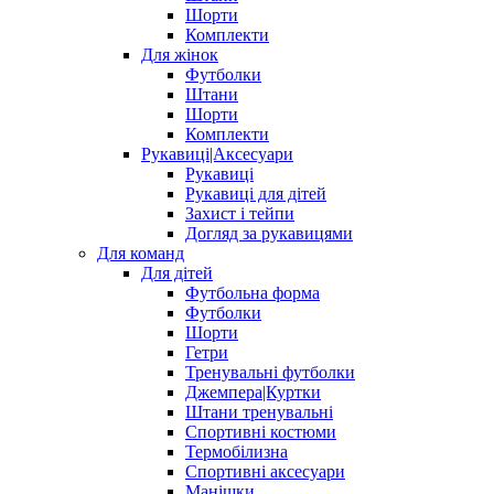
Шорти
Комплекти
Для жінок
Футболки
Штани
Шорти
Комплекти
Рукавиці|Аксесуари
Рукавиці
Рукавиці для дітей
Захист і тейпи
Догляд за рукавицями
Для команд
Для дітей
Футбольна форма
Футболки
Шорти
Гетри
Тренувальні футболки
Джемпера|Куртки
Штани тренувальні
Спортивні костюми
Термобілизна
Спортивні аксесуари
Манішки