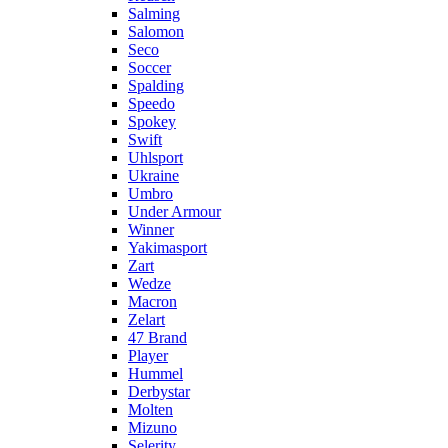
Salming
Salomon
Seco
Soccer
Spalding
Speedo
Spokey
Swift
Uhlsport
Ukraine
Umbro
Under Armour
Winner
Yakimasport
Zart
Wedze
Macron
Zelart
47 Brand
Player
Hummel
Derbystar
Molten
Mizuno
Selerity