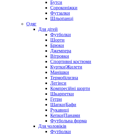
Бутси
Сороконіжки
Футзалки
Шльопанці
Одяг
Для дітей
Футболки
Шорти
Брюки
Джемпера
Вітровки
Спортивні костюми
Куртки|Жилети
Манішки
Термобілизна
Легінси
Компресійні шорти
Шкарпетки
Гетри
Шапки|Бафи
Рукавиці
Кепки|Панами
Футбольна форма
Для чоловіків
Футболки