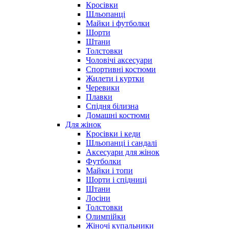
Кросівки
Шльопанці
Майки і футболки
Шорти
Штани
Толстовки
Чоловічі аксесуари
Спортивні костюми
Жилети і куртки
Черевики
Плавки
Спідня білизна
Домашні костюми
Для жінок
Кросівки і кеди
Шльопанці і сандалі
Аксесуари для жінок
Футболки
Майки і топи
Шорти і спідниці
Штани
Лосіни
Толстовки
Олимпійки
Жіночі купальники