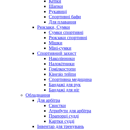
Кепки
Шапки
Рукавиці
Спортивні бафи
Для плавання
Рюкзаки, Сумки
Сумки спортивні
Рюкзаки спортивні
Мішки
Міні-сумки
Спортивний захист
Наколінники
Налокітники
Гомілкостопи
Кінезіо тейпи
Спортивна медицина
Бандажі для рук
Бандажі для ніг
Обладнання
Для арбітра
Свистки
Атрибути для арбітра
Прапорці судді
Картки судді
Інвентар для тренувань