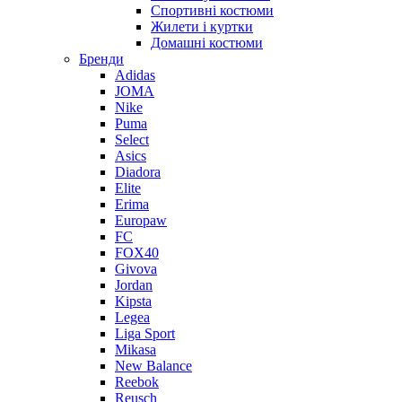
Спортивні костюми
Жилети і куртки
Домашні костюми
Бренди
Adidas
JOMA
Nike
Puma
Select
Asics
Diadora
Elite
Erima
Europaw
FC
FOX40
Givova
Jordan
Kipsta
Legea
Liga Sport
Mikasa
New Balance
Reebok
Reusch