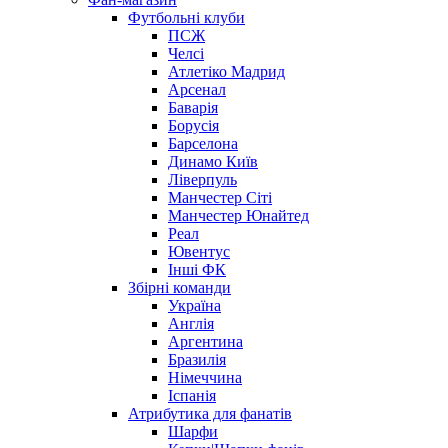
Футбольні клуби
ПСЖ
Челсі
Атлетіко Мадрид
Арсенал
Баварія
Борусія
Барселона
Динамо Київ
Ліверпуль
Манчестер Сіті
Манчестер Юнайтед
Реал
Ювентус
Інші ФК
Збірні команди
Україна
Англія
Аргентина
Бразилія
Німеччина
Іспанія
Атрибутика для фанатів
Шарфи