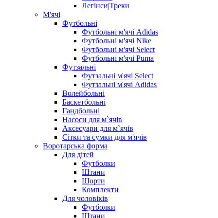
Легінси|Треки
М'ячі
Футбольні
Футбольні м'ячі Adidas
Футбольні м'ячі Nike
Футбольні м'ячі Select
Футбольні м'ячі Puma
Футзальні
Футзальні м'ячі Select
Футзальні м'ячі Adidas
Волейбольні
Баскетбольні
Гандбольні
Насоси для м`ячів
Аксесуари для м`ячів
Сітки та сумки для м'ячів
Воротарська форма
Для дітей
Футболки
Штани
Шорти
Комплекти
Для чоловіків
Футболки
Штани