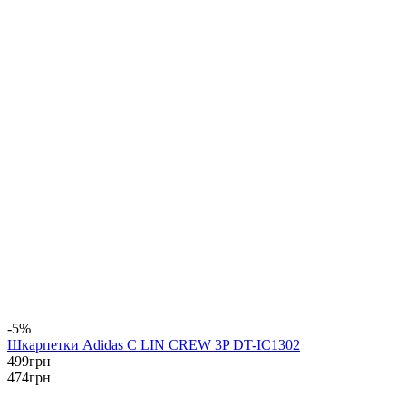
-5%
Шкарпетки Adidas C LIN CREW 3P DT-IC1302
499
грн
474
грн