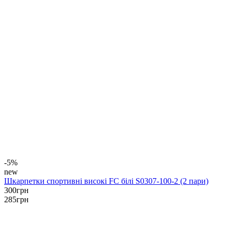
-5%
new
Шкарпетки спортивні високі FC білі S0307-100-2 (2 пари)
300
грн
285
грн