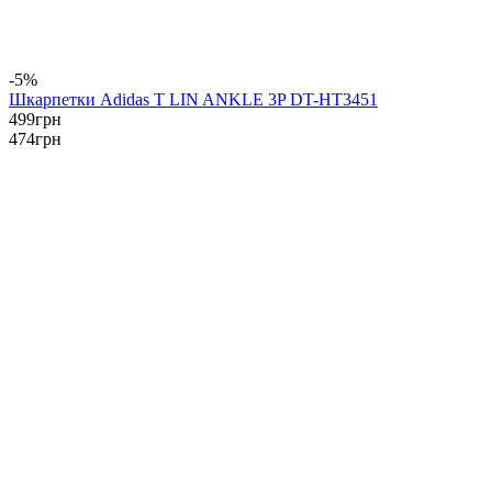
-5%
Шкарпетки Adidas T LIN ANKLE 3P DT-HT3451
499
грн
474
грн