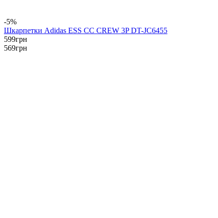
-5%
Шкарпетки Adidas ESS CC CREW 3P DT-JC6455
599
грн
569
грн