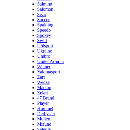
Salming
Salomon
Seco
Soccer
Spalding
Speedo
Spokey
Swift
Uhlsport
Ukraine
Umbro
Under Armour
Winner
Yakimasport
Zart
Wedze
Macron
Zelart
47 Brand
Player
Hummel
Derbystar
Molten
Mizuno
Selerity