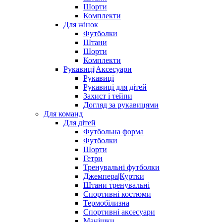
Шорти
Комплекти
Для жінок
Футболки
Штани
Шорти
Комплекти
Рукавиці|Аксесуари
Рукавиці
Рукавиці для дітей
Захист і тейпи
Догляд за рукавицями
Для команд
Для дітей
Футбольна форма
Футболки
Шорти
Гетри
Тренувальні футболки
Джемпера|Куртки
Штани тренувальні
Спортивні костюми
Термобілизна
Спортивні аксесуари
Манішки