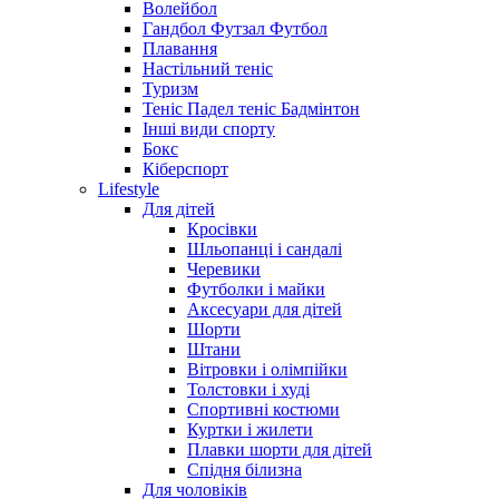
Волейбол
Гандбол Футзал Футбол
Плавання
Настільний теніс
Туризм
Теніс Падел теніс Бадмінтон
Інші види спорту
Бокс
Кіберспорт
Lifestyle
Для дітей
Кросівки
Шльопанці і сандалі
Черевики
Футболки і майки
Аксесуари для дітей
Шорти
Штани
Вітровки і олімпійки
Толстовки і худі
Спортивні костюми
Куртки і жилети
Плавки шорти для дітей
Спідня білизна
Для чоловіків