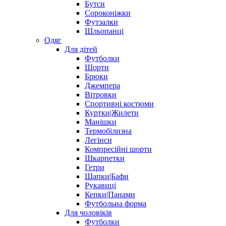
Бутси
Сороконіжки
Футзалки
Шльопанці
Одяг
Для дітей
Футболки
Шорти
Брюки
Джемпера
Вітровки
Спортивні костюми
Куртки|Жилети
Манішки
Термобілизна
Легінси
Компресійні шорти
Шкарпетки
Гетри
Шапки|Бафи
Рукавиці
Кепки|Панами
Футбольна форма
Для чоловіків
Футболки