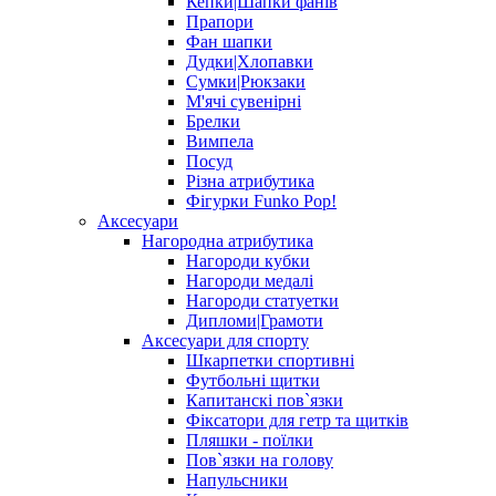
Кепки|Шапки фанів
Прапори
Фан шапки
Дудки|Хлопавки
Сумки|Рюкзаки
М'ячі сувенірні
Брелки
Вимпела
Посуд
Різна атрибутика
Фігурки Funko Pop!
Аксесуари
Нагородна атрибутика
Нагороди кубки
Нагороди медалі
Нагороди статуетки
Дипломи|Грамоти
Аксесуари для спорту
Шкарпетки спортивні
Футбольні щитки
Капитанскі пов`язки
Фіксатори для гетр та щитків
Пляшки - поїлки
Пов`язки на голову
Напульсники