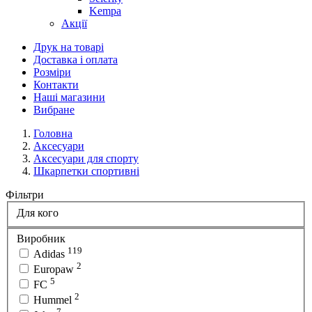
Kempa
Акції
Друк на товарі
Доставка і оплата
Розміри
Контакти
Наші магазини
Вибране
Головна
Аксесуари
Аксесуари для спорту
Шкарпетки спортивні
Фільтри
Для кого
Виробник
119
Adidas
2
Europaw
5
FC
2
Hummel
7