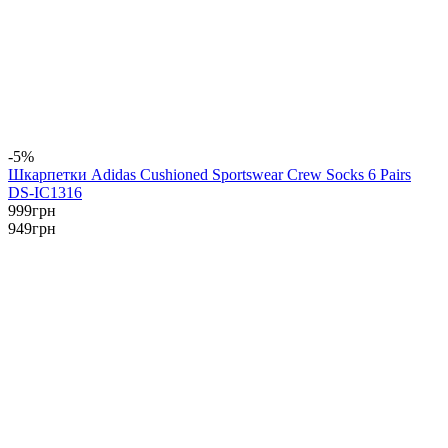
-5%
Шкарпетки Аdidas Cushioned Sportswear Crew Socks 6 Pairs
DS-IC1316
999
грн
949
грн