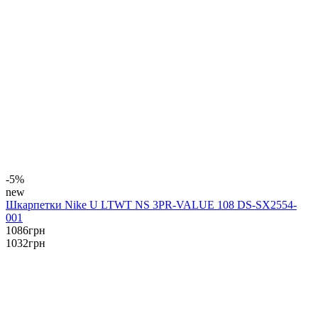
-5%
new
Шкарпетки Nike U LTWT NS 3PR-VALUE 108 DS-SX2554-
001
1086
грн
1032
грн