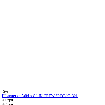
-5%
Шкарпетки Adidas C LIN CREW 3P DT-IC1301
499
грн
474
грн