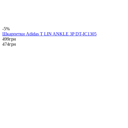
-5%
Шкарпетки Adidas T LIN ANKLE 3P DT-IC1305
499
грн
474
грн