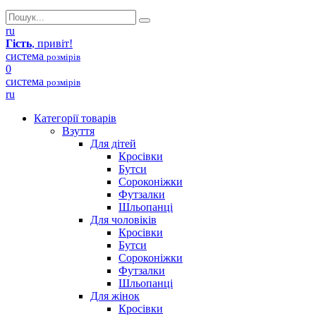
ru
Гість
, привіт!
система
розмірів
0
система
розмірів
ru
Категорії товарів
Взуття
Для дітей
Кросівки
Бутси
Сороконіжки
Футзалки
Шльопанці
Для чоловіків
Кросівки
Бутси
Сороконіжки
Футзалки
Шльопанці
Для жінок
Кросівки