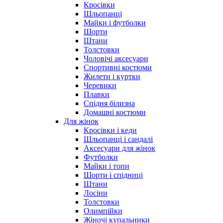
Кросівки
Шльопанці
Майки і футболки
Шорти
Штани
Толстовки
Чоловічі аксесуари
Спортивні костюми
Жилети і куртки
Черевики
Плавки
Спідня білизна
Домашні костюми
Для жінок
Кросівки і кеди
Шльопанці і сандалі
Аксесуари для жінок
Футболки
Майки і топи
Шорти і спідниці
Штани
Лосіни
Толстовки
Олимпійки
Жіночі купальники