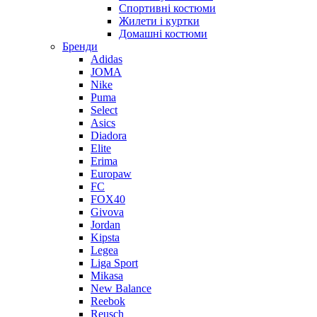
Спортивні костюми
Жилети і куртки
Домашні костюми
Бренди
Adidas
JOMA
Nike
Puma
Select
Asics
Diadora
Elite
Erima
Europaw
FC
FOX40
Givova
Jordan
Kipsta
Legea
Liga Sport
Mikasa
New Balance
Reebok
Reusch