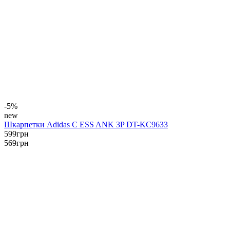
-5%
new
Шкарпетки Adidas C ESS ANK 3P DT-KC9633
599
грн
569
грн