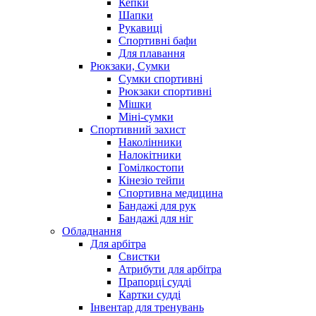
Кепки
Шапки
Рукавиці
Спортивні бафи
Для плавання
Рюкзаки, Сумки
Сумки спортивні
Рюкзаки спортивні
Мішки
Міні-сумки
Спортивний захист
Наколінники
Налокітники
Гомілкостопи
Кінезіо тейпи
Спортивна медицина
Бандажі для рук
Бандажі для ніг
Обладнання
Для арбітра
Свистки
Атрибути для арбітра
Прапорці судді
Картки судді
Інвентар для тренувань