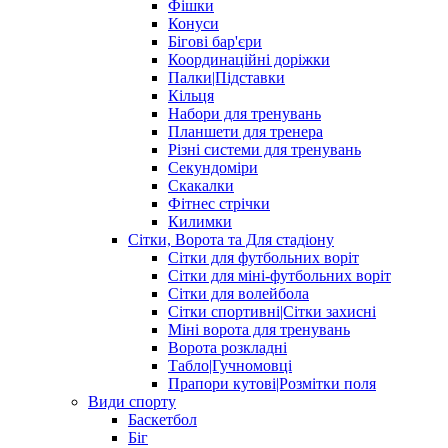
Фішки
Конуси
Бігові бар'єри
Координаційні доріжки
Палки|Підставки
Кільця
Набори для тренувань
Планшети для тренера
Різні системи для тренувань
Секундоміри
Скакалки
Фітнес стрічки
Килимки
Сітки, Ворота та Для стадіону
Сітки для футбольних воріт
Сітки для міні-футбольних воріт
Сітки для волейбола
Сітки спортивні|Cітки захисні
Міні ворота для тренувань
Ворота розкладні
Табло|Гучномовці
Прапори кутові|Розмітки поля
Види спорту
Баскетбол
Біг