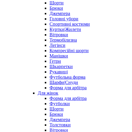
Шорти
Брюки
Джемпера
Головні убори
Спортивні костюми
Куртки|Жилети
Вітровки
Термобілизна
Легінси
Компресійні шорти
Манішки
Гетри
Шкарпетки
Рукавиці
Футбольна форма
Шарфи|Снуди
Форма для арбітра
Для жінок
Форма для арбітра
Футболки
Шорти
Брюки
Джемпера
Толстовки
Вітровки