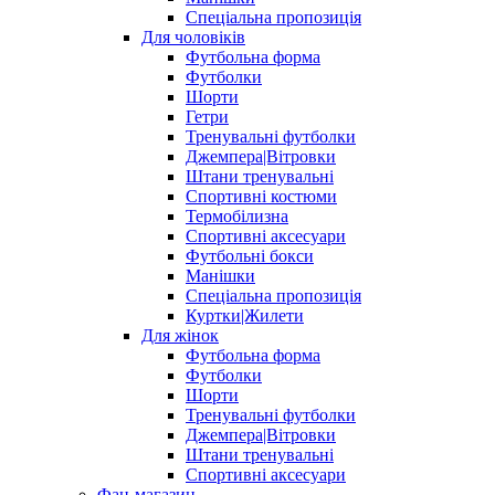
Спеціальна пропозиція
Для чоловіків
Футбольна форма
Футболки
Шорти
Гетри
Тренувальні футболки
Джемпера|Вітровки
Штани тренувальні
Спортивні костюми
Термобілизна
Спортивні аксесуари
Футбольні бокси
Манішки
Спеціальна пропозиція
Куртки|Жилети
Для жінок
Футбольна форма
Футболки
Шорти
Тренувальні футболки
Джемпера|Вітровки
Штани тренувальні
Спортивні аксесуари
Фан-магазин