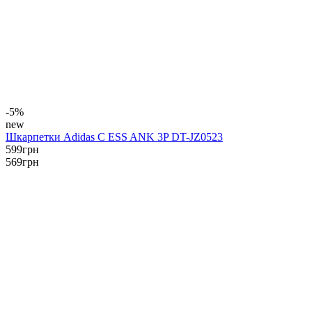
-5%
new
Шкарпетки Adidas C ESS ANK 3P DT-JZ0523
599
грн
569
грн