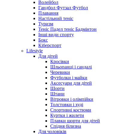
Волейбол
Гандбол Футзал Футбол
Плавання
Настільний теніс
Туризм
Теніс Падел теніс Бадмінтон
Інші види спорту
Бокс
Кіберспорт
Lifestyle
Для дітей
Кросівки
Шльопанці і сандалі
Черевики
Футболки і майки
Аксесуари для дітей
Шорти
Штани
Вітровки і олімпійки
Толстовки і худі
Спортивні костюми
Куртки і жилети
Плавки шорти для дітей
Спідня білизна
Для чоловіків