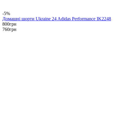
-5%
Домашні шорти Ukraine 24 Adidas Performance IK2248
800
грн
760
грн