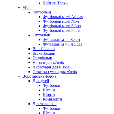
Легінси|Треки
М'ячі
Футбольні
Футбольні м'ячі Adidas
Футбольні м'ячі Nike
Футбольні м'ячі Select
Футбольні м'ячі Puma
Футзальні
Футзальні м'ячі Select
Футзальні м'ячі Adidas
Волейбольні
Баскетбольні
Гандбольні
Насоси для м`ячів
Аксесуари для м`ячів
Сітки та сумки для м'ячів
Воротарська форма
Для дітей
Футболки
Штани
Шорти
Комплекти
Для чоловіків
Футболки
Штани