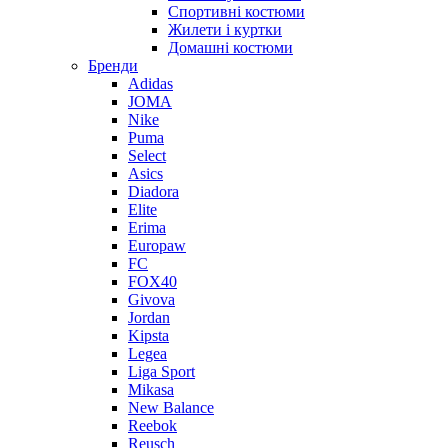
Спортивні костюми
Жилети і куртки
Домашні костюми
Бренди
Adidas
JOMA
Nike
Puma
Select
Asics
Diadora
Elite
Erima
Europaw
FC
FOX40
Givova
Jordan
Kipsta
Legea
Liga Sport
Mikasa
New Balance
Reebok
Reusch