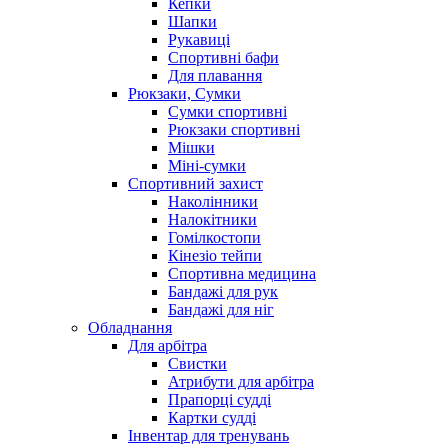
Кепки
Шапки
Рукавиці
Спортивні бафи
Для плавання
Рюкзаки, Сумки
Сумки спортивні
Рюкзаки спортивні
Мішки
Міні-сумки
Спортивний захист
Наколінники
Налокітники
Гомілкостопи
Кінезіо тейпи
Спортивна медицина
Бандажі для рук
Бандажі для ніг
Обладнання
Для арбітра
Свистки
Атрибути для арбітра
Прапорці судді
Картки судді
Інвентар для тренувань