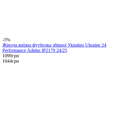
-5%
Жіноча виїзна футболка збірноі України Ukraine 24
Performance Adidas IP2179 24/25
1099
грн
1044
грн