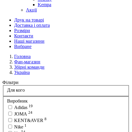
Kempa
Акції
Друк на товарі
Доставка і оплата
Розміри
Контакти
Наші магазини
Вибране
Головна
Фан-магазин
Збірні команди
Україна
Фільтри
Для кого
Виробник
19
Adidas
24
JOMA
8
KENT&AVER
1
Nike
54