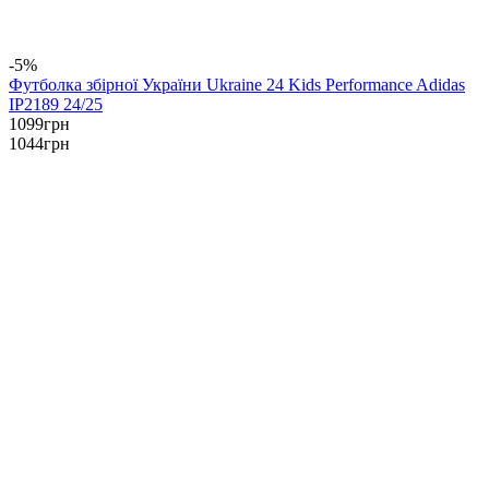
-5%
Футболка збірної України Ukraine 24 Kids Performance Adidas
IP2189 24/25
1099
грн
1044
грн