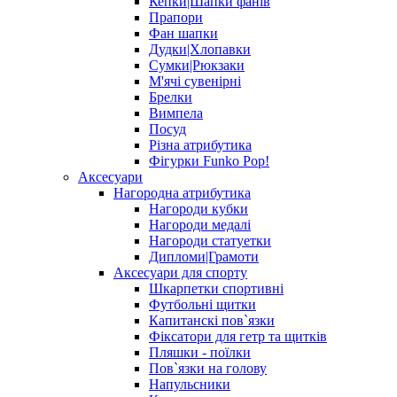
Кепки|Шапки фанів
Прапори
Фан шапки
Дудки|Хлопавки
Сумки|Рюкзаки
М'ячі сувенірні
Брелки
Вимпела
Посуд
Різна атрибутика
Фігурки Funko Pop!
Аксесуари
Нагородна атрибутика
Нагороди кубки
Нагороди медалі
Нагороди статуетки
Дипломи|Грамоти
Аксесуари для спорту
Шкарпетки спортивні
Футбольні щитки
Капитанскі пов`язки
Фіксатори для гетр та щитків
Пляшки - поїлки
Пов`язки на голову
Напульсники