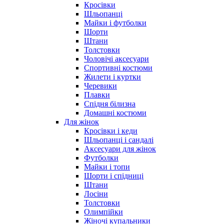
Кросівки
Шльопанці
Майки і футболки
Шорти
Штани
Толстовки
Чоловічі аксесуари
Спортивні костюми
Жилети і куртки
Черевики
Плавки
Спідня білизна
Домашні костюми
Для жінок
Кросівки і кеди
Шльопанці і сандалі
Аксесуари для жінок
Футболки
Майки і топи
Шорти і спідниці
Штани
Лосіни
Толстовки
Олимпійки
Жіночі купальники