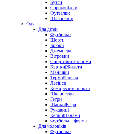
Бутси
Сороконіжки
Футзалки
Шльопанці
Одяг
Для дітей
Футболки
Шорти
Брюки
Джемпера
Вітровки
Спортивні костюми
Куртки|Жилети
Манішки
Термобілизна
Легінси
Компресійні шорти
Шкарпетки
Гетри
Шапки|Бафи
Рукавиці
Кепки|Панами
Футбольна форма
Для чоловіків
Футболки