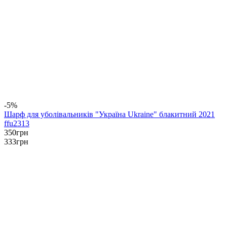
-5%
Шарф для уболівальників "Україна Ukraine" блакитний 2021
ffu2313
350
грн
333
грн