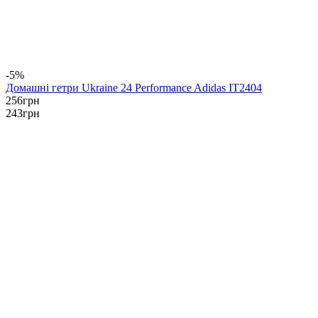
-5%
Домашні гетри Ukraine 24 Performance Adidas IT2404
256
грн
243
грн