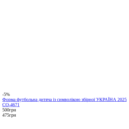
-5%
Форма футбольна дитяча із символікою збірної УКРАЇНА 2025
CO-4671
500
грн
475
грн