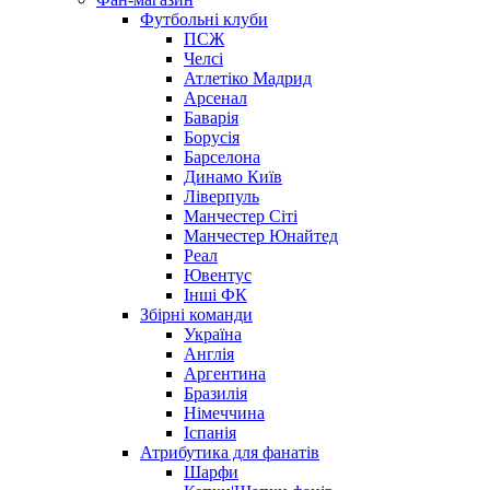
Футбольні клуби
ПСЖ
Челсі
Атлетіко Мадрид
Арсенал
Баварія
Борусія
Барселона
Динамо Київ
Ліверпуль
Манчестер Сіті
Манчестер Юнайтед
Реал
Ювентус
Інші ФК
Збірні команди
Україна
Англія
Аргентина
Бразилія
Німеччина
Іспанія
Атрибутика для фанатів
Шарфи