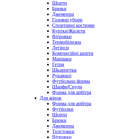
Шорти
Брюки
Джемпера
Головні убори
Спортивні костюми
Куртки|Жилети
Вітровки
Термобілизна
Легінси
Компресійні шорти
Манішки
Гетри
Шкарпетки
Рукавиці
Футбольна форма
Шарфи|Снуди
Форма для арбітра
Для жінок
Форма для арбітра
Футболки
Шорти
Брюки
Джемпера
Толстовки
Вітровки