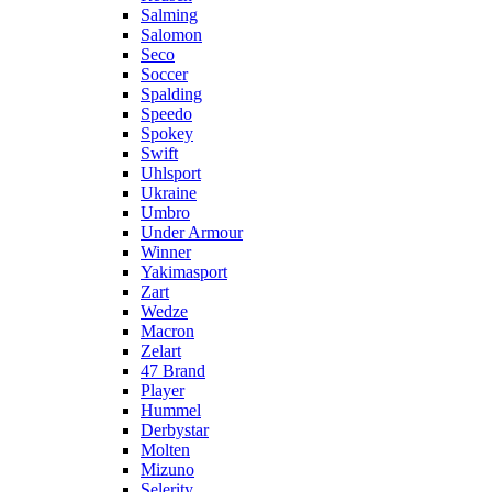
Salming
Salomon
Seco
Soccer
Spalding
Speedo
Spokey
Swift
Uhlsport
Ukraine
Umbro
Under Armour
Winner
Yakimasport
Zart
Wedze
Macron
Zelart
47 Brand
Player
Hummel
Derbystar
Molten
Mizuno
Selerity