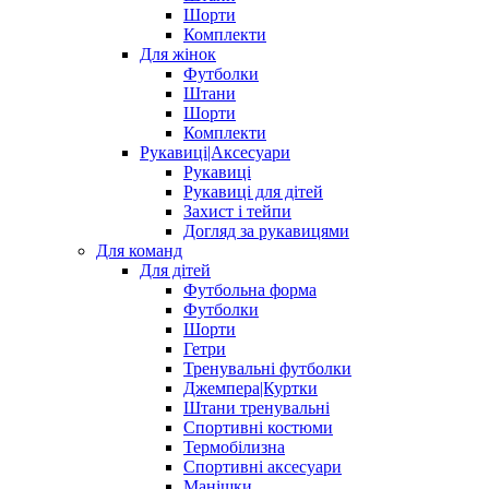
Шорти
Комплекти
Для жінок
Футболки
Штани
Шорти
Комплекти
Рукавиці|Аксесуари
Рукавиці
Рукавиці для дітей
Захист і тейпи
Догляд за рукавицями
Для команд
Для дітей
Футбольна форма
Футболки
Шорти
Гетри
Тренувальні футболки
Джемпера|Куртки
Штани тренувальні
Спортивні костюми
Термобілизна
Спортивні аксесуари
Манішки