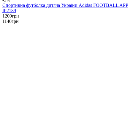
Спортивна футболка дитяча України Adidas FOOTBALL APP
IP2189
1200
грн
1140
грн