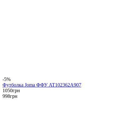
-5%
Футболка Joma ФФУ AT102362A907
1050
грн
998
грн