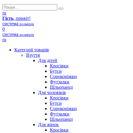
ru
Гість
, привіт!
система
розмірів
0
система
розмірів
ru
Категорії товарів
Взуття
Для дітей
Кросівки
Бутси
Сороконіжки
Футзалки
Шльопанці
Для чоловіків
Кросівки
Бутси
Сороконіжки
Футзалки
Шльопанці
Для жінок
Кросівки