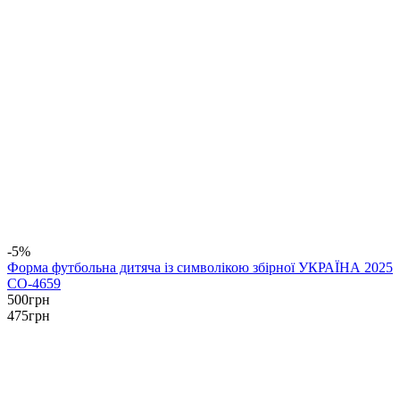
-5%
Форма футбольна дитяча із символікою збірної УКРАЇНА 2025
CO-4659
500
грн
475
грн