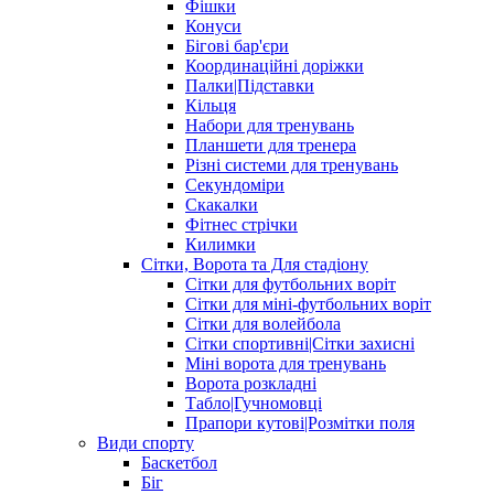
Фішки
Конуси
Бігові бар'єри
Координаційні доріжки
Палки|Підставки
Кільця
Набори для тренувань
Планшети для тренера
Різні системи для тренувань
Секундоміри
Скакалки
Фітнес стрічки
Килимки
Сітки, Ворота та Для стадіону
Сітки для футбольних воріт
Сітки для міні-футбольних воріт
Сітки для волейбола
Сітки спортивні|Cітки захисні
Міні ворота для тренувань
Ворота розкладні
Табло|Гучномовці
Прапори кутові|Розмітки поля
Види спорту
Баскетбол
Біг