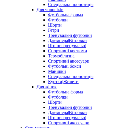
Спеціальна пропозиція
Для чоловіків
Футбольна форма
Футболки
Шорти
Гетри
Тренувальні футболки
Джемпера|Вітровки
Штани тренувальні
Спортивні костюми
Термобілизна
Спортивні аксесуари
Футбольні бокси
Манішки
Спеціальна пропозиція
Куртки|Жилети
Для жінок
Футбольна форма
Футболки
Шорти
Тренувальні футболки
Джемпера|Вітровки
Штани тренувальні
Спортивні аксесуари
Фан-магазин