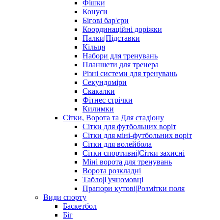
Фішки
Конуси
Бігові бар'єри
Координаційні доріжки
Палки|Підставки
Кільця
Набори для тренувань
Планшети для тренера
Різні системи для тренувань
Секундоміри
Скакалки
Фітнес стрічки
Килимки
Сітки, Ворота та Для стадіону
Сітки для футбольних воріт
Сітки для міні-футбольних воріт
Сітки для волейбола
Сітки спортивні|Cітки захисні
Міні ворота для тренувань
Ворота розкладні
Табло|Гучномовці
Прапори кутові|Розмітки поля
Види спорту
Баскетбол
Біг