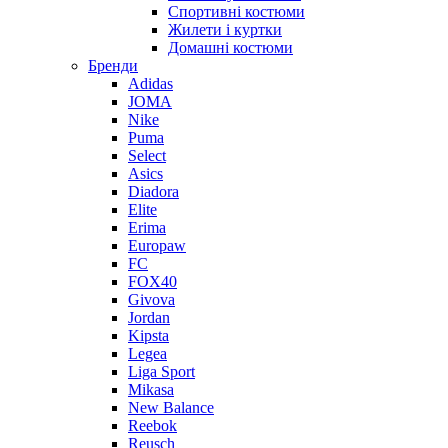
Спортивні костюми
Жилети і куртки
Домашні костюми
Бренди
Adidas
JOMA
Nike
Puma
Select
Asics
Diadora
Elite
Erima
Europaw
FC
FOX40
Givova
Jordan
Kipsta
Legea
Liga Sport
Mikasa
New Balance
Reebok
Reusch