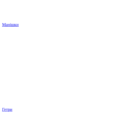
Манішки
Гетри