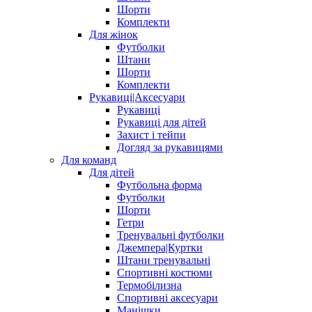
Шорти
Комплекти
Для жінок
Футболки
Штани
Шорти
Комплекти
Рукавиці|Аксесуари
Рукавиці
Рукавиці для дітей
Захист і тейпи
Догляд за рукавицями
Для команд
Для дітей
Футбольна форма
Футболки
Шорти
Гетри
Тренувальні футболки
Джемпера|Куртки
Штани тренувальні
Спортивні костюми
Термобілизна
Спортивні аксесуари
Манішки