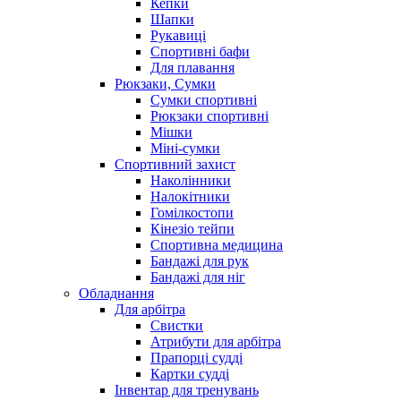
Кепки
Шапки
Рукавиці
Спортивні бафи
Для плавання
Рюкзаки, Сумки
Сумки спортивні
Рюкзаки спортивні
Мішки
Міні-сумки
Спортивний захист
Наколінники
Налокітники
Гомілкостопи
Кінезіо тейпи
Спортивна медицина
Бандажі для рук
Бандажі для ніг
Обладнання
Для арбітра
Свистки
Атрибути для арбітра
Прапорці судді
Картки судді
Інвентар для тренувань