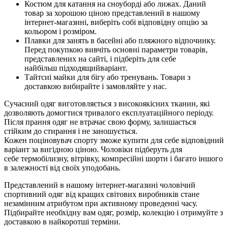
Костюм для катання на сноуборді або лижах. Даний
товар за хорошою ціною представлений в нашому
інтернет-магазині, виберіть собі відповідну опцію за
кольором і розміром.
Плавки для занять в басейні або пляжного відпочинку.
Перед покупкою вивчіть основні параметри товарів,
представлених на сайті, і підберіть для себе
найбільш підходящийваріант.
Тайтсиі майки для бігу або тренувань. Товари з
доставкою вибирайте і замовляйте у нас.
Сучасний одяг виготовляється з високоякісних тканин, які
дозволяють домогтися тривалого експлуатаційного періоду.
Після прання одяг не втрачає свою форму, залишається
стійким до стирання і не заношується.
Кожен поціновувач спорту зможе купити для себе відповідний
варіант за вигідною ціною. Чоловіки підберуть для
себе термобілизну, вітрівку, компресійні шорти і багато іншого
в залежності від своїх уподобань.
Представлений ​​в нашому інтернет-магазині чоловічий
спортивний одяг від кращих світових виробників стане
незамінним атрибутом при активному проведенні часу.
Підбирайте необхідну вам одяг, розмір, колекцію і отримуйте з
доставкою в найкоротші терміни.