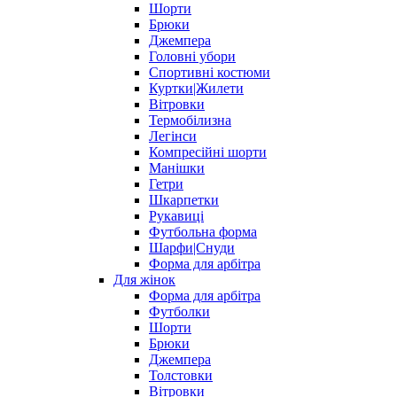
Шорти
Брюки
Джемпера
Головні убори
Спортивні костюми
Куртки|Жилети
Вітровки
Термобілизна
Легінси
Компресійні шорти
Манішки
Гетри
Шкарпетки
Рукавиці
Футбольна форма
Шарфи|Снуди
Форма для арбітра
Для жінок
Форма для арбітра
Футболки
Шорти
Брюки
Джемпера
Толстовки
Вітровки