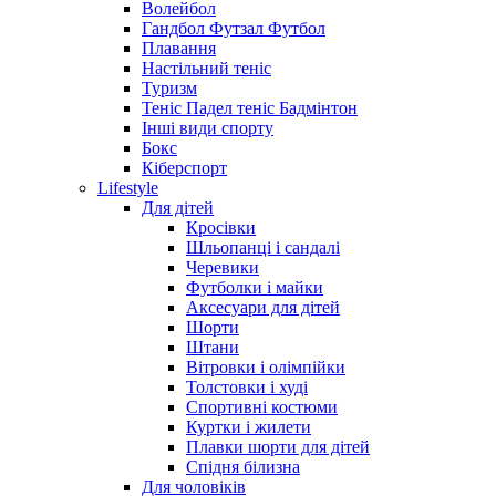
Волейбол
Гандбол Футзал Футбол
Плавання
Настільний теніс
Туризм
Теніс Падел теніс Бадмінтон
Інші види спорту
Бокс
Кіберспорт
Lifestyle
Для дітей
Кросівки
Шльопанці і сандалі
Черевики
Футболки і майки
Аксесуари для дітей
Шорти
Штани
Вітровки і олімпійки
Толстовки і худі
Спортивні костюми
Куртки і жилети
Плавки шорти для дітей
Спідня білизна
Для чоловіків