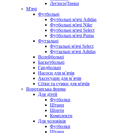
Легінси|Треки
М'ячі
Футбольні
Футбольні м'ячі Adidas
Футбольні м'ячі Nike
Футбольні м'ячі Select
Футбольні м'ячі Puma
Футзальні
Футзальні м'ячі Select
Футзальні м'ячі Adidas
Волейбольні
Баскетбольні
Гандбольні
Насоси для м`ячів
Аксесуари для м`ячів
Сітки та сумки для м'ячів
Воротарська форма
Для дітей
Футболки
Штани
Шорти
Комплекти
Для чоловіків
Футболки
Штани