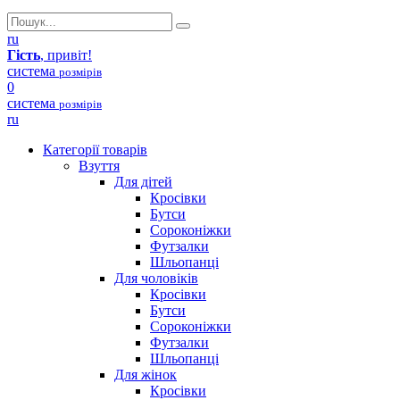
ru
Гість
, привіт!
система
розмірів
0
система
розмірів
ru
Категорії товарів
Взуття
Для дітей
Кросівки
Бутси
Сороконіжки
Футзалки
Шльопанці
Для чоловіків
Кросівки
Бутси
Сороконіжки
Футзалки
Шльопанці
Для жінок
Кросівки