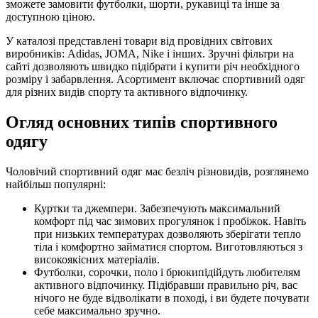
зможете замовити футболки, шорти, рукавиці та інше за
доступною ціною.
У каталозі представлені товари від провідних світових
виробників: Adidas, JOMA, Nike і інших. Зручні фільтри на
сайті дозволяють швидко підібрати і купити річ необхідного
розміру і забарвлення. Асортимент включає спортивний одяг
для різних видів спорту та активного відпочинку.
Огляд основних типів спортивного
одягу
Чоловічий спортивний одяг має безліч різновидів, розглянемо
найбільш популярні:
Куртки та джемпери. Забезпечують максимальний
комфорт під час зимових прогулянок і пробіжок. Навіть
при низьких температурах дозволяють зберігати тепло
тіла і комфортно займатися спортом. Виготовляються з
високоякісних матеріалів.
Футболки, сорочки, поло і брюкипідійдуть любителям
активного відпочинку. Підібравши правильно річ, вас
нічого не буде відволікати в поході, і ви будете почувати
себе максимально зручно.