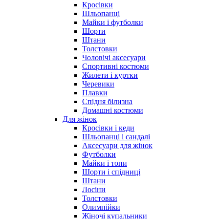
Кросівки
Шльопанці
Майки і футболки
Шорти
Штани
Толстовки
Чоловічі аксесуари
Спортивні костюми
Жилети і куртки
Черевики
Плавки
Спідня білизна
Домашні костюми
Для жінок
Кросівки і кеди
Шльопанці і сандалі
Аксесуари для жінок
Футболки
Майки і топи
Шорти і спідниці
Штани
Лосіни
Толстовки
Олимпійки
Жіночі купальники