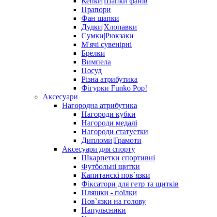
Кепки|Шапки фанів
Прапори
Фан шапки
Дудки|Хлопавки
Сумки|Рюкзаки
М'ячі сувенірні
Брелки
Вимпела
Посуд
Різна атрибутика
Фігурки Funko Pop!
Аксесуари
Нагородна атрибутика
Нагороди кубки
Нагороди медалі
Нагороди статуетки
Дипломи|Грамоти
Аксесуари для спорту
Шкарпетки спортивні
Футбольні щитки
Капитанскі пов`язки
Фіксатори для гетр та щитків
Пляшки - поїлки
Пов`язки на голову
Напульсники