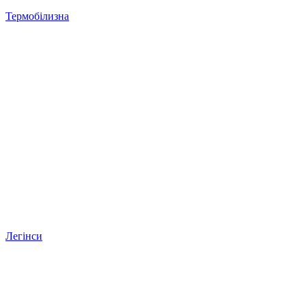
Термобілизна
Легінси