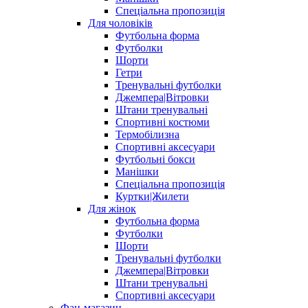
Спеціальна пропозиція
Для чоловіків
Футбольна форма
Футболки
Шорти
Гетри
Тренувальні футболки
Джемпера|Вітровки
Штани тренувальні
Спортивні костюми
Термобілизна
Спортивні аксесуари
Футбольні бокси
Манішки
Спеціальна пропозиція
Куртки|Жилети
Для жінок
Футбольна форма
Футболки
Шорти
Тренувальні футболки
Джемпера|Вітровки
Штани тренувальні
Спортивні аксесуари
Фан-магазин