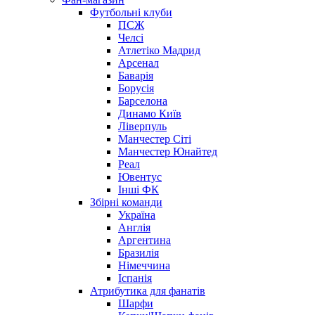
Футбольні клуби
ПСЖ
Челсі
Атлетіко Мадрид
Арсенал
Баварія
Борусія
Барселона
Динамо Київ
Ліверпуль
Манчестер Сіті
Манчестер Юнайтед
Реал
Ювентус
Інші ФК
Збірні команди
Україна
Англія
Аргентина
Бразилія
Німеччина
Іспанія
Атрибутика для фанатів
Шарфи