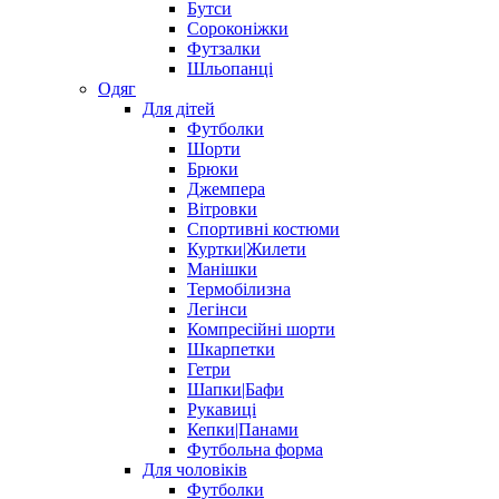
Бутси
Сороконіжки
Футзалки
Шльопанці
Одяг
Для дітей
Футболки
Шорти
Брюки
Джемпера
Вітровки
Спортивні костюми
Куртки|Жилети
Манішки
Термобілизна
Легінси
Компресійні шорти
Шкарпетки
Гетри
Шапки|Бафи
Рукавиці
Кепки|Панами
Футбольна форма
Для чоловіків
Футболки