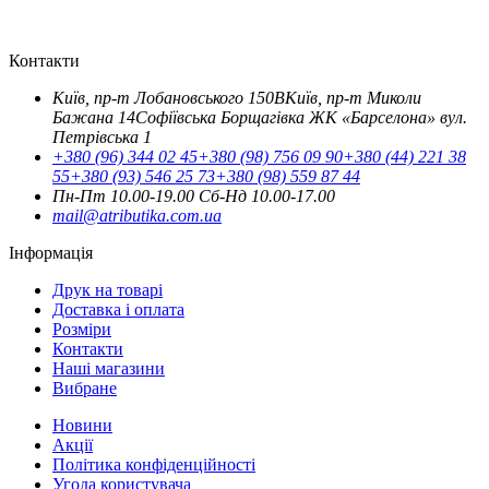
Контакти
Київ, пр-т Лобановського 150В
Київ, пр-т Миколи
Бажана 14
Софіївська Борщагівка ЖК «Барселона» вул.
Петрівська 1
+380 (96) 344 02 45
+380 (98) 756 09 90
+380 (44) 221 38
55
+380 (93) 546 25 73
+380 (98) 559 87 44
Пн-Пт 10.00-19.00
Cб-Нд 10.00-17.00
mail@atributika.com.ua
Інформація
Друк на товарі
Доставка і оплата
Розміри
Контакти
Наші магазини
Вибране
Новини
Акції
Політика конфіденційності
Угода користувача