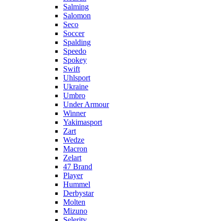
Salming
Salomon
Seco
Soccer
Spalding
Speedo
Spokey
Swift
Uhlsport
Ukraine
Umbro
Under Armour
Winner
Yakimasport
Zart
Wedze
Macron
Zelart
47 Brand
Player
Hummel
Derbystar
Molten
Mizuno
Selerity