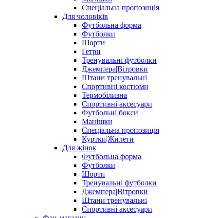
Спеціальна пропозиція
Для чоловіків
Футбольна форма
Футболки
Шорти
Гетри
Тренувальні футболки
Джемпера|Вітровки
Штани тренувальні
Спортивні костюми
Термобілизна
Спортивні аксесуари
Футбольні бокси
Манішки
Спеціальна пропозиція
Куртки|Жилети
Для жінок
Футбольна форма
Футболки
Шорти
Тренувальні футболки
Джемпера|Вітровки
Штани тренувальні
Спортивні аксесуари
Фан-магазин