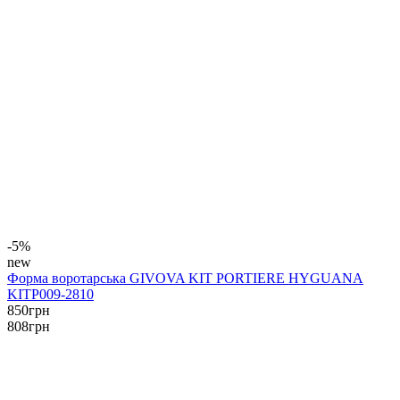
-5%
new
Форма воротарська GIVOVA KIT PORTIERE HYGUANA
KITP009-2810
850
грн
808
грн