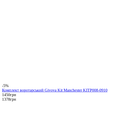
-5%
Комплект воротарський Givova Kit Manchester KITP008-0910
1450
грн
1378
грн