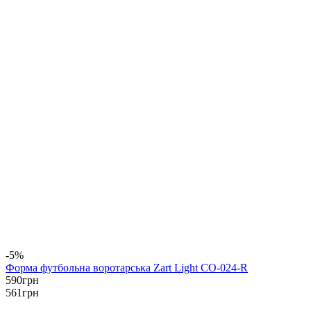
-5%
Форма футбольна воротарська Zart Light CO-024-R
590
грн
561
грн