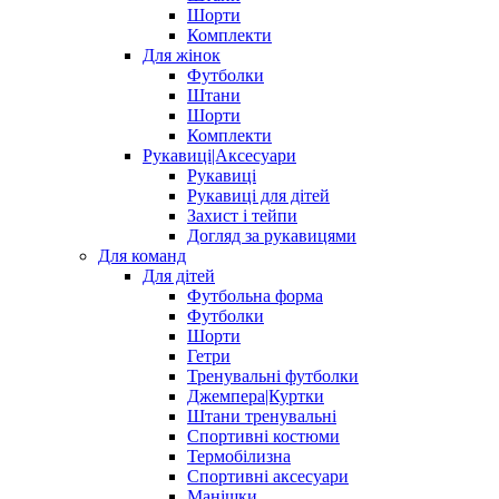
Шорти
Комплекти
Для жінок
Футболки
Штани
Шорти
Комплекти
Рукавиці|Аксесуари
Рукавиці
Рукавиці для дітей
Захист і тейпи
Догляд за рукавицями
Для команд
Для дітей
Футбольна форма
Футболки
Шорти
Гетри
Тренувальні футболки
Джемпера|Куртки
Штани тренувальні
Спортивні костюми
Термобілизна
Спортивні аксесуари
Манішки