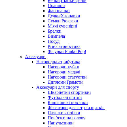
Кепки|Шапки фанів
Прапори
Фан шапки
Дудки|Хлопавки
Сумки|Рюкзаки
М'ячі сувенірні
Брелки
Вимпела
Посуд
Різна атрибутика
Фігурки Funko Pop!
Аксесуари
Нагородна атрибутика
Нагороди кубки
Нагороди медалі
Нагороди статуетки
Дипломи|Грамоти
Аксесуари для спорту
Шкарпетки спортивні
Футбольні щитки
Капитанскі пов`язки
Фіксатори для гетр та щитків
Пляшки - поїлки
Пов`язки на голову
Напульсники