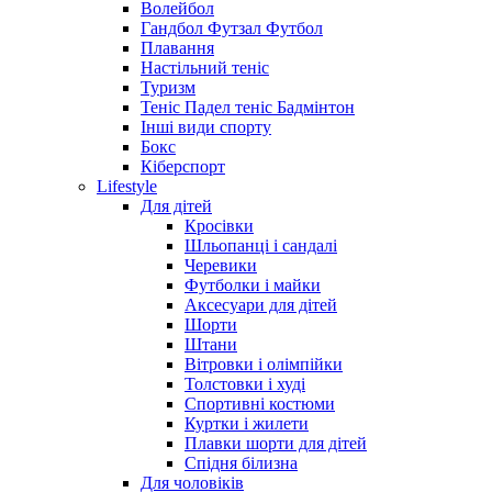
Волейбол
Гандбол Футзал Футбол
Плавання
Настільний теніс
Туризм
Теніс Падел теніс Бадмінтон
Інші види спорту
Бокс
Кіберспорт
Lifestyle
Для дітей
Кросівки
Шльопанці і сандалі
Черевики
Футболки і майки
Аксесуари для дітей
Шорти
Штани
Вітровки і олімпійки
Толстовки і худі
Спортивні костюми
Куртки і жилети
Плавки шорти для дітей
Спідня білизна
Для чоловіків