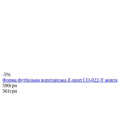
-5%
Форма футбольна воротарська Z-sport CO-022-Y жовта
590
грн
561
грн