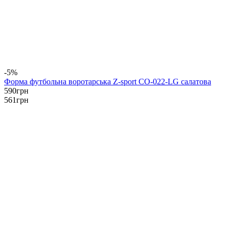
-5%
Форма футбольна воротарська Z-sport CO-022-LG салатова
590
грн
561
грн