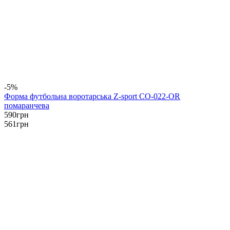
-5%
Форма футбольна воротарська Z-sport CO-022-OR
помаранчева
590
грн
561
грн