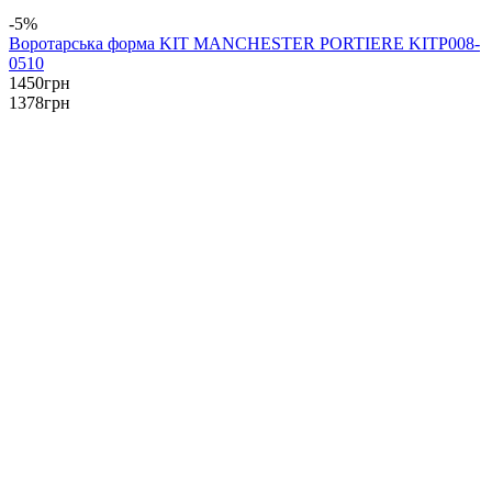
-5%
Воротарська форма KIT MANCHESTER PORTIERE KITP008-
0510
1450
грн
1378
грн