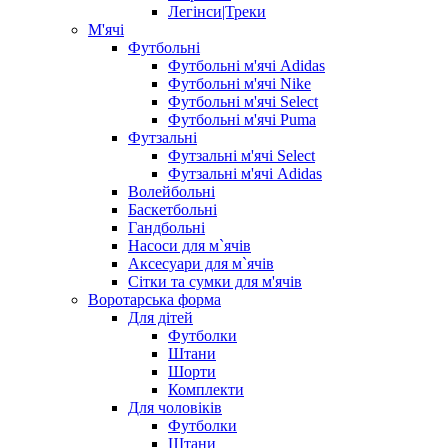
Легінси|Треки
М'ячі
Футбольні
Футбольні м'ячі Adidas
Футбольні м'ячі Nike
Футбольні м'ячі Select
Футбольні м'ячі Puma
Футзальні
Футзальні м'ячі Select
Футзальні м'ячі Adidas
Волейбольні
Баскетбольні
Гандбольні
Насоси для м`ячів
Аксесуари для м`ячів
Сітки та сумки для м'ячів
Воротарська форма
Для дітей
Футболки
Штани
Шорти
Комплекти
Для чоловіків
Футболки
Штани