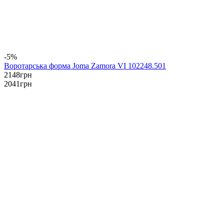
-5%
Воротарська форма Joma Zamora VI 102248.501
2148
грн
2041
грн