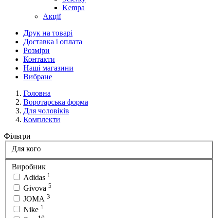
Kempa
Акції
Друк на товарі
Доставка і оплата
Розміри
Контакти
Наші магазини
Вибране
Головна
Воротарська форма
Для чоловіків
Комплекти
Фільтри
Для кого
Виробник
1
Adidas
5
Givova
3
JOMA
1
Nike
10