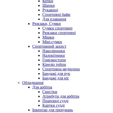
Кепки
Шапки
Рукавиці
Спортивні бафи
Для плавання
Рюкзаки, Сумки
Сумки спортивні
Рюкзаки спортивні
Мішки
Міні-сумки
Спортивний захист
Наколінники
Налокітники
Гомілкостопи
Кінезіо тейпи
Спортивна медицина
Бандажі для рук
Бандажі для ніг
Обладнання
Для арбітра
Свистки
Атрибути для арбітра
Прапорці судді
Картки судді
Інвентар для тренувань