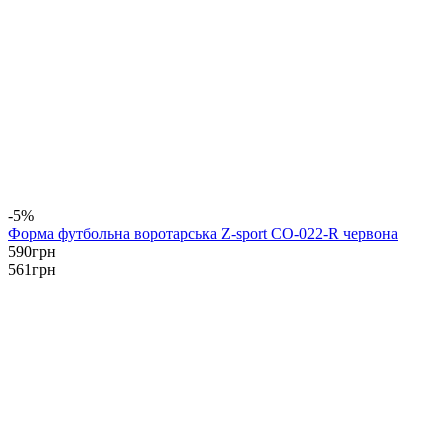
-5%
Форма футбольна воротарська Z-sport CO-022-R червона
590
грн
561
грн