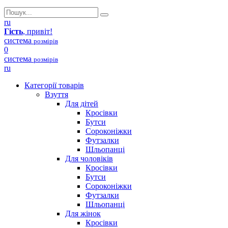
ru
Гість
, привіт!
система
розмірів
0
система
розмірів
ru
Категорії товарів
Взуття
Для дітей
Кросівки
Бутси
Сороконіжки
Футзалки
Шльопанці
Для чоловіків
Кросівки
Бутси
Сороконіжки
Футзалки
Шльопанці
Для жінок
Кросівки