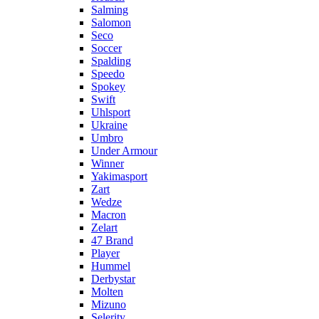
Salming
Salomon
Seco
Soccer
Spalding
Speedo
Spokey
Swift
Uhlsport
Ukraine
Umbro
Under Armour
Winner
Yakimasport
Zart
Wedze
Macron
Zelart
47 Brand
Player
Hummel
Derbystar
Molten
Mizuno
Selerity