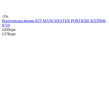
-5%
Воротарська форма KIT MANCHESTER PORTIERE KITP008-
0710
1450
грн
1378
грн