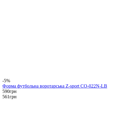
-5%
Форма футбольна воротарська Z-sport CO-022N-LB
590
грн
561
грн