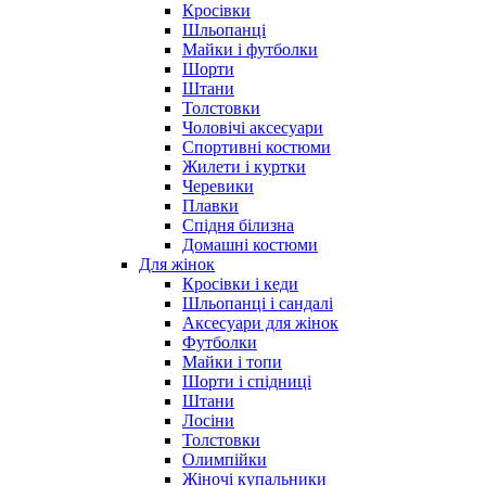
Кросівки
Шльопанці
Майки і футболки
Шорти
Штани
Толстовки
Чоловічі аксесуари
Спортивні костюми
Жилети і куртки
Черевики
Плавки
Спідня білизна
Домашні костюми
Для жінок
Кросівки і кеди
Шльопанці і сандалі
Аксесуари для жінок
Футболки
Майки і топи
Шорти і спідниці
Штани
Лосіни
Толстовки
Олимпійки
Жіночі купальники