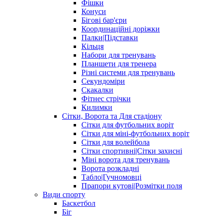
Фішки
Конуси
Бігові бар'єри
Координаційні доріжки
Палки|Підставки
Кільця
Набори для тренувань
Планшети для тренера
Різні системи для тренувань
Секундоміри
Скакалки
Фітнес стрічки
Килимки
Сітки, Ворота та Для стадіону
Сітки для футбольних воріт
Сітки для міні-футбольних воріт
Сітки для волейбола
Сітки спортивні|Cітки захисні
Міні ворота для тренувань
Ворота розкладні
Табло|Гучномовці
Прапори кутові|Розмітки поля
Види спорту
Баскетбол
Біг