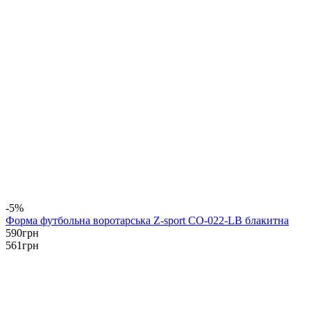
-5%
Форма футбольна воротарська Z-sport CO-022-LB блакитна
590
грн
561
грн