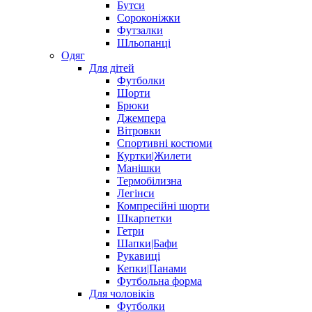
Бутси
Сороконіжки
Футзалки
Шльопанці
Одяг
Для дітей
Футболки
Шорти
Брюки
Джемпера
Вітровки
Спортивні костюми
Куртки|Жилети
Манішки
Термобілизна
Легінси
Компресійні шорти
Шкарпетки
Гетри
Шапки|Бафи
Рукавиці
Кепки|Панами
Футбольна форма
Для чоловіків
Футболки