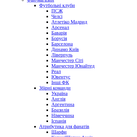
Футбольні клуби
ПСЖ
Челсі
Атлетіко Мадрид
Арсенал
Баварія
Борусія
Барселона
Динамо Київ
Ліверпуль
Манчестер Сіті
Манчестер Юнайтед
Реал
Ювентус
Інші ФК
Збірні команди
Україна
Англія
Аргентина
Бразилія
Німеччина
Іспанія
Атрибутика для фанатів
Шарфи