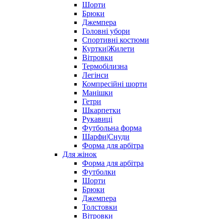
Шорти
Брюки
Джемпера
Головні убори
Спортивні костюми
Куртки|Жилети
Вітровки
Термобілизна
Легінси
Компресійні шорти
Манішки
Гетри
Шкарпетки
Рукавиці
Футбольна форма
Шарфи|Снуди
Форма для арбітра
Для жінок
Форма для арбітра
Футболки
Шорти
Брюки
Джемпера
Толстовки
Вітровки