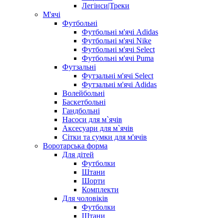
Легінси|Треки
М'ячі
Футбольні
Футбольні м'ячі Adidas
Футбольні м'ячі Nike
Футбольні м'ячі Select
Футбольні м'ячі Puma
Футзальні
Футзальні м'ячі Select
Футзальні м'ячі Adidas
Волейбольні
Баскетбольні
Гандбольні
Насоси для м`ячів
Аксесуари для м`ячів
Сітки та сумки для м'ячів
Воротарська форма
Для дітей
Футболки
Штани
Шорти
Комплекти
Для чоловіків
Футболки
Штани