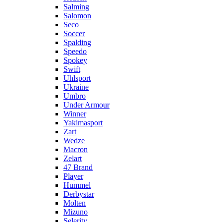
Salming
Salomon
Seco
Soccer
Spalding
Speedo
Spokey
Swift
Uhlsport
Ukraine
Umbro
Under Armour
Winner
Yakimasport
Zart
Wedze
Macron
Zelart
47 Brand
Player
Hummel
Derbystar
Molten
Mizuno
Selerity