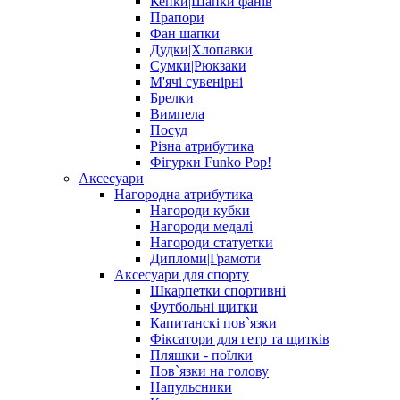
Кепки|Шапки фанів
Прапори
Фан шапки
Дудки|Хлопавки
Сумки|Рюкзаки
М'ячі сувенірні
Брелки
Вимпела
Посуд
Різна атрибутика
Фігурки Funko Pop!
Аксесуари
Нагородна атрибутика
Нагороди кубки
Нагороди медалі
Нагороди статуетки
Дипломи|Грамоти
Аксесуари для спорту
Шкарпетки спортивні
Футбольні щитки
Капитанскі пов`язки
Фіксатори для гетр та щитків
Пляшки - поїлки
Пов`язки на голову
Напульсники