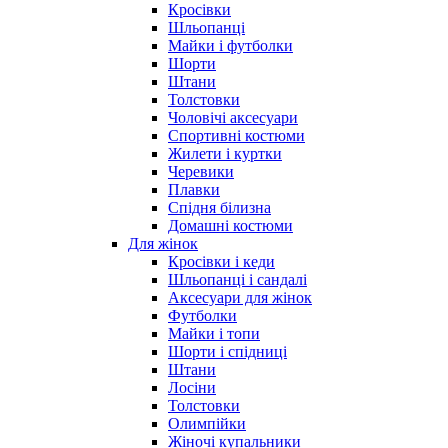
Кросівки
Шльопанці
Майки і футболки
Шорти
Штани
Толстовки
Чоловічі аксесуари
Спортивні костюми
Жилети і куртки
Черевики
Плавки
Спідня білизна
Домашні костюми
Для жінок
Кросівки і кеди
Шльопанці і сандалі
Аксесуари для жінок
Футболки
Майки і топи
Шорти і спідниці
Штани
Лосіни
Толстовки
Олимпійки
Жіночі купальники