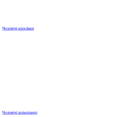
Чоловічі кросівки
Чоловічі шльопанці