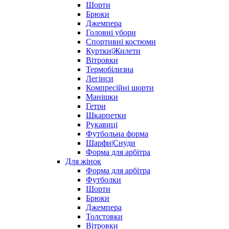
Шорти
Брюки
Джемпера
Головні убори
Спортивні костюми
Куртки|Жилети
Вітровки
Термобілизна
Легінси
Компресійні шорти
Манішки
Гетри
Шкарпетки
Рукавиці
Футбольна форма
Шарфи|Снуди
Форма для арбітра
Для жінок
Форма для арбітра
Футболки
Шорти
Брюки
Джемпера
Толстовки
Вітровки