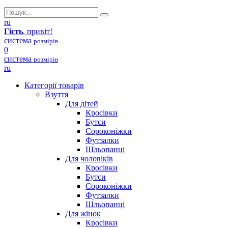
ru
Гість
, привіт!
система
розмірів
0
система
розмірів
ru
Категорії товарів
Взуття
Для дітей
Кросівки
Бутси
Сороконіжки
Футзалки
Шльопанці
Для чоловіків
Кросівки
Бутси
Сороконіжки
Футзалки
Шльопанці
Для жінок
Кросівки