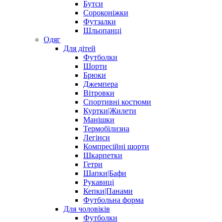
Бутси
Сороконіжки
Футзалки
Шльопанці
Одяг
Для дітей
Футболки
Шорти
Брюки
Джемпера
Вітровки
Спортивні костюми
Куртки|Жилети
Манішки
Термобілизна
Легінси
Компресійні шорти
Шкарпетки
Гетри
Шапки|Бафи
Рукавиці
Кепки|Панами
Футбольна форма
Для чоловіків
Футболки