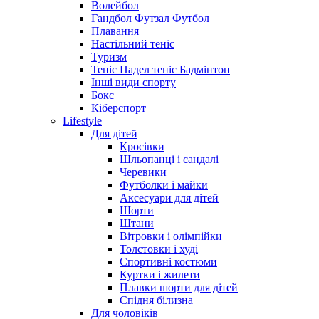
Волейбол
Гандбол Футзал Футбол
Плавання
Настільний теніс
Туризм
Теніс Падел теніс Бадмінтон
Інші види спорту
Бокс
Кіберспорт
Lifestyle
Для дітей
Кросівки
Шльопанці і сандалі
Черевики
Футболки і майки
Аксесуари для дітей
Шорти
Штани
Вітровки і олімпійки
Толстовки і худі
Спортивні костюми
Куртки і жилети
Плавки шорти для дітей
Спідня білизна
Для чоловіків