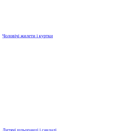
Чоловічі жилети і куртки
Дитячі шльопанці і сандалі