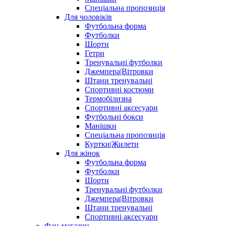
Спеціальна пропозиція
Для чоловіків
Футбольна форма
Футболки
Шорти
Гетри
Тренувальні футболки
Джемпера|Вітровки
Штани тренувальні
Спортивні костюми
Термобілизна
Спортивні аксесуари
Футбольні бокси
Манішки
Спеціальна пропозиція
Куртки|Жилети
Для жінок
Футбольна форма
Футболки
Шорти
Тренувальні футболки
Джемпера|Вітровки
Штани тренувальні
Спортивні аксесуари
Фан-магазин