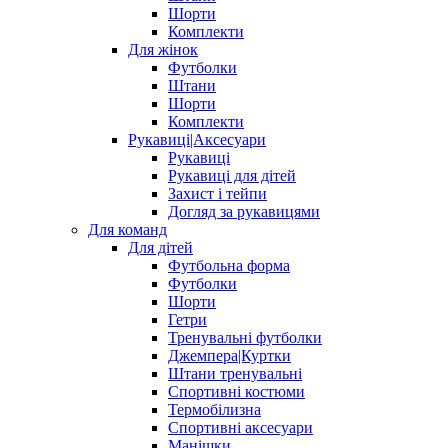
Шорти
Комплекти
Для жінок
Футболки
Штани
Шорти
Комплекти
Рукавиці|Аксесуари
Рукавиці
Рукавиці для дітей
Захист і тейпи
Догляд за рукавицями
Для команд
Для дітей
Футбольна форма
Футболки
Шорти
Гетри
Тренувальні футболки
Джемпера|Куртки
Штани тренувальні
Спортивні костюми
Термобілизна
Спортивні аксесуари
Манішки