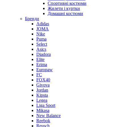
Спортивні костюми
Жилети і куртки
Домашні костюми
Бренди
Adidas
JOMA
Nike
Puma
Select
Asics
Diadora
Elite
Erima
Europaw
FC
FOX40
Givova
Jordan
Kipsta
Legea
Liga Sport
Mikasa
New Balance
Reebok
Reusch