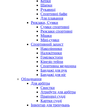
Кепки
Шапки
Рукавиці
Спортивні бафи
Для плавання
Рюкзаки, Сумки
Сумки спортивні
Рюкзаки спортивні
Мішки
Міні-сумки
Спортивний захист
Наколінники
Налокітники
Гомілкостопи
Кінезіо тейпи
Спортивна медицина
Бандажі для рук
Бандажі для ніг
Обладнання
Для арбітра
Свистки
Атрибути для арбітра
Прапорці судді
Картки судді
Інвентар для тренувань