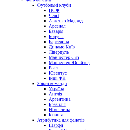
Футбольні клуби
ПСЖ
Челсі
Атлетіко Мадрид
Арсенал
Баварія
Борусія
Барселона
Динамо Київ
Ліверпуль
Манчестер Сіті
Манчестер Юнайтед
Реал
Ювентус
Інші ФК
Збірні команди
Україна
Англія
Аргентина
Бразилія
Німеччина
Іспанія
Атрибутика для фанатів
Шарфи