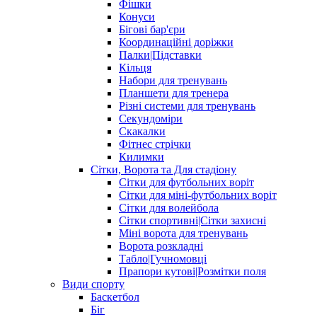
Фішки
Конуси
Бігові бар'єри
Координаційні доріжки
Палки|Підставки
Кільця
Набори для тренувань
Планшети для тренера
Різні системи для тренувань
Секундоміри
Скакалки
Фітнес стрічки
Килимки
Сітки, Ворота та Для стадіону
Сітки для футбольних воріт
Сітки для міні-футбольних воріт
Сітки для волейбола
Сітки спортивні|Cітки захисні
Міні ворота для тренувань
Ворота розкладні
Табло|Гучномовці
Прапори кутові|Розмітки поля
Види спорту
Баскетбол
Біг