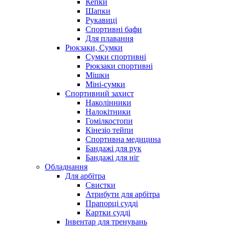
Кепки
Шапки
Рукавиці
Спортивні бафи
Для плавання
Рюкзаки, Сумки
Сумки спортивні
Рюкзаки спортивні
Мішки
Міні-сумки
Спортивний захист
Наколінники
Налокітники
Гомілкостопи
Кінезіо тейпи
Спортивна медицина
Бандажі для рук
Бандажі для ніг
Обладнання
Для арбітра
Свистки
Атрибути для арбітра
Прапорці судді
Картки судді
Інвентар для тренувань