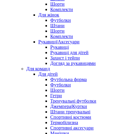
Шорти
Комплекти
Для жінок
Футболки
Штани
Шорти
Комплекти
Рукавиці|Аксесуари
Рукавиці
Рукавиці для дітей
Захист і тейпи
Догляд за рукавицями
Для команд
Для дітей
Футбольна форма
Футболки
Шорти
Гетри
Тренувальні футболки
Джемпера|Куртки
Штани тренувальні
Спортивні костюми
Термобілизна
Спортивні аксесуари
Манішки