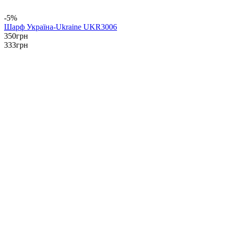
-5%
Шарф Україна-Ukraine UKR3006
350
грн
333
грн