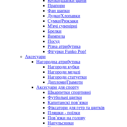
Кепки|Шапки фанів
Прапори
Фан шапки
Дудки|Хлопавки
Сумки|Рюкзаки
М'ячі сувенірні
Брелки
Вимпела
Посуд
Різна атрибутика
Фігурки Funko Pop!
Аксесуари
Нагородна атрибутика
Нагороди кубки
Нагороди медалі
Нагороди статуетки
Дипломи|Грамоти
Аксесуари для спорту
Шкарпетки спортивні
Футбольні щитки
Капитанскі пов`язки
Фіксатори для гетр та щитків
Пляшки - поїлки
Пов`язки на голову
Напульсники