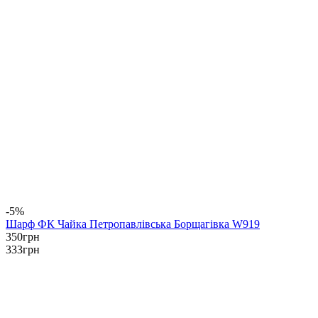
-5%
Шарф ФК Чайка Петропавлівська Борщагівка W919
350
грн
333
грн