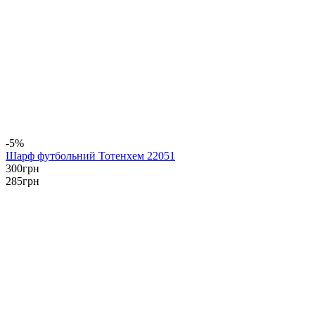
-5%
Шарф футбольний Тотенхем 22051
300
грн
285
грн