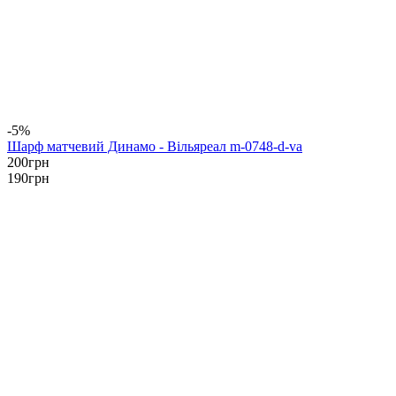
-5%
Шарф матчевий Динамо - Вільяреал m-0748-d-va
200
грн
190
грн