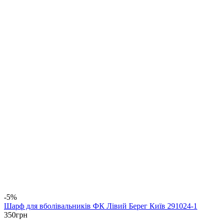
-5%
Шарф для вболівальників ФК Лівий Берег Київ 291024-1
350
грн