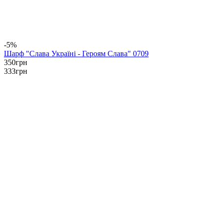
-5%
Шарф "Слава Україні - Героям Слава" 0709
350
грн
333
грн