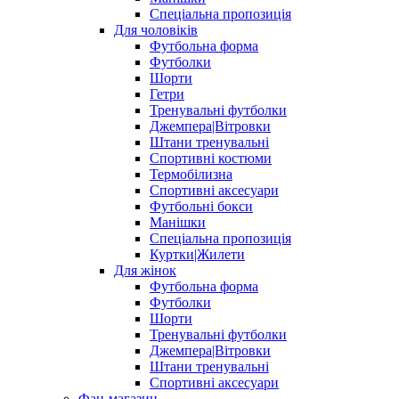
Спеціальна пропозиція
Для чоловіків
Футбольна форма
Футболки
Шорти
Гетри
Тренувальні футболки
Джемпера|Вітровки
Штани тренувальні
Спортивні костюми
Термобілизна
Спортивні аксесуари
Футбольні бокси
Манішки
Спеціальна пропозиція
Куртки|Жилети
Для жінок
Футбольна форма
Футболки
Шорти
Тренувальні футболки
Джемпера|Вітровки
Штани тренувальні
Спортивні аксесуари
Фан-магазин