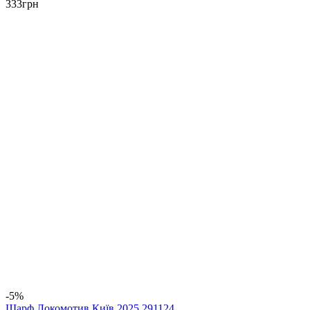
333
грн
-5%
Шарф Локомотив Київ 2025 291124