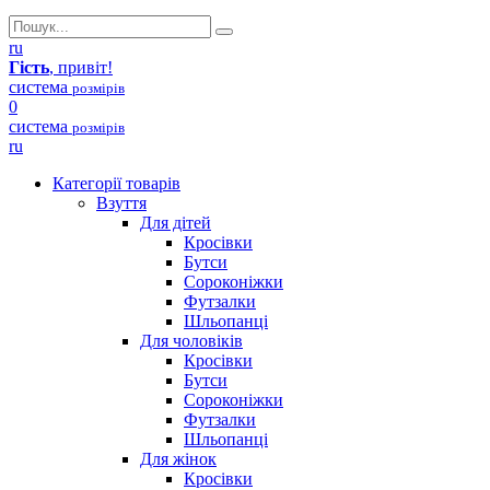
ru
Гість
, привіт!
система
розмірів
0
система
розмірів
ru
Категорії товарів
Взуття
Для дітей
Кросівки
Бутси
Сороконіжки
Футзалки
Шльопанці
Для чоловіків
Кросівки
Бутси
Сороконіжки
Футзалки
Шльопанці
Для жінок
Кросівки