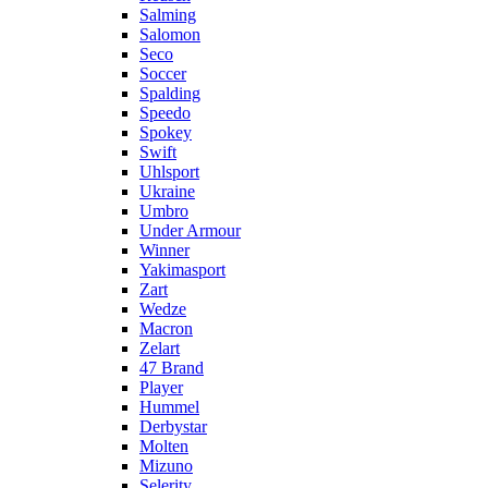
Salming
Salomon
Seco
Soccer
Spalding
Speedo
Spokey
Swift
Uhlsport
Ukraine
Umbro
Under Armour
Winner
Yakimasport
Zart
Wedze
Macron
Zelart
47 Brand
Player
Hummel
Derbystar
Molten
Mizuno
Selerity