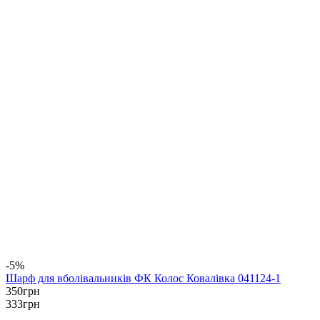
-5%
Шарф для вболівальників ФК Колос Ковалівка 041124-1
350
грн
333
грн