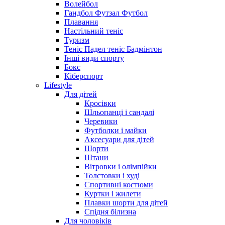
Волейбол
Гандбол Футзал Футбол
Плавання
Настільний теніс
Туризм
Теніс Падел теніс Бадмінтон
Інші види спорту
Бокс
Кіберспорт
Lifestyle
Для дітей
Кросівки
Шльопанці і сандалі
Черевики
Футболки і майки
Аксесуари для дітей
Шорти
Штани
Вітровки і олімпійки
Толстовки і худі
Спортивні костюми
Куртки і жилети
Плавки шорти для дітей
Спідня білизна
Для чоловіків