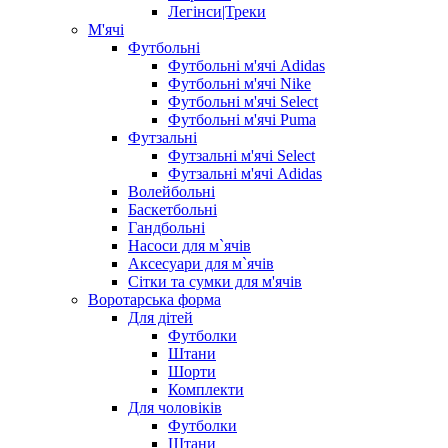
Легінси|Треки
М'ячі
Футбольні
Футбольні м'ячі Adidas
Футбольні м'ячі Nike
Футбольні м'ячі Select
Футбольні м'ячі Puma
Футзальні
Футзальні м'ячі Select
Футзальні м'ячі Adidas
Волейбольні
Баскетбольні
Гандбольні
Насоси для м`ячів
Аксесуари для м`ячів
Сітки та сумки для м'ячів
Воротарська форма
Для дітей
Футболки
Штани
Шорти
Комплекти
Для чоловіків
Футболки
Штани