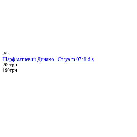
-5%
Шарф матчевий Динамо - Стяуа m-0748-d-s
200
грн
190
грн