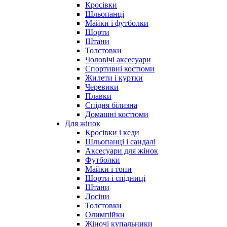
Кросівки
Шльопанці
Майки і футболки
Шорти
Штани
Толстовки
Чоловічі аксесуари
Спортивні костюми
Жилети і куртки
Черевики
Плавки
Спідня білизна
Домашні костюми
Для жінок
Кросівки і кеди
Шльопанці і сандалі
Аксесуари для жінок
Футболки
Майки і топи
Шорти і спідниці
Штани
Лосіни
Толстовки
Олимпійки
Жіночі купальники