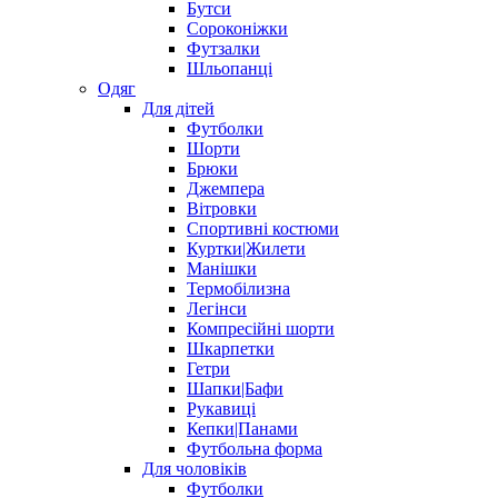
Бутси
Сороконіжки
Футзалки
Шльопанці
Одяг
Для дітей
Футболки
Шорти
Брюки
Джемпера
Вітровки
Спортивні костюми
Куртки|Жилети
Манішки
Термобілизна
Легінси
Компресійні шорти
Шкарпетки
Гетри
Шапки|Бафи
Рукавиці
Кепки|Панами
Футбольна форма
Для чоловіків
Футболки