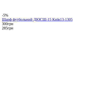
-5%
Шарф футбольний ДЮСШ-15 Київ13-1305
300
грн
285
грн