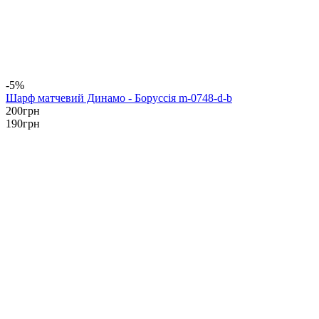
-5%
Шарф матчевий Динамо - Боруссія m-0748-d-b
200
грн
190
грн