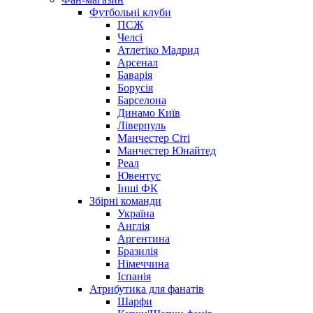
Футбольні клуби
ПСЖ
Челсі
Атлетіко Мадрид
Арсенал
Баварія
Борусія
Барселона
Динамо Київ
Ліверпуль
Манчестер Сіті
Манчестер Юнайтед
Реал
Ювентус
Інші ФК
Збірні команди
Україна
Англія
Аргентина
Бразилія
Німеччина
Іспанія
Атрибутика для фанатів
Шарфи