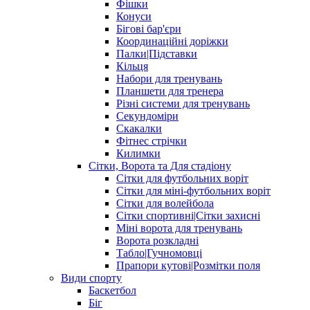
Фішки
Конуси
Бігові бар'єри
Координаційні доріжки
Палки|Підставки
Кільця
Набори для тренувань
Планшети для тренера
Різні системи для тренувань
Секундоміри
Скакалки
Фітнес стрічки
Килимки
Сітки, Ворота та Для стадіону
Сітки для футбольних воріт
Сітки для міні-футбольних воріт
Сітки для волейбола
Сітки спортивні|Cітки захисні
Міні ворота для тренувань
Ворота розкладні
Табло|Гучномовці
Прапори кутові|Розмітки поля
Види спорту
Баскетбол
Біг