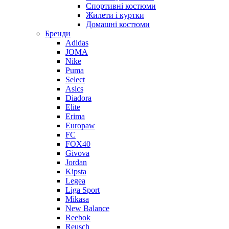
Спортивні костюми
Жилети і куртки
Домашні костюми
Бренди
Adidas
JOMA
Nike
Puma
Select
Asics
Diadora
Elite
Erima
Europaw
FC
FOX40
Givova
Jordan
Kipsta
Legea
Liga Sport
Mikasa
New Balance
Reebok
Reusch