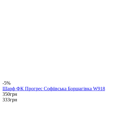
-5%
Шарф ФК Прогрес Софіівська Борщагівка W918
350
грн
333
грн