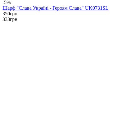
-5%
Шарф "Слава Україні - Героям Слава" UK0731SL
350
грн
333
грн