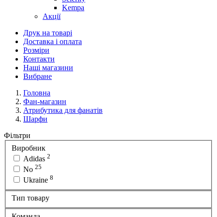
Kempa
Акції
Друк на товарі
Доставка і оплата
Розміри
Контакти
Наші магазини
Вибране
Головна
Фан-магазин
Атрибутика для фанатів
Шарфи
Фільтри
Виробник
2
Adidas
25
No
8
Ukraine
Тип товару
Команда