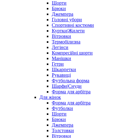
Шорти
Брюки
Джемпера
Головні убори
Спортивні костюми
Куртки|Жилети
Вітровки
Термобілизна
Легінси
Компресійні шорти
Манішки
Гетри
Шкарпетки
Рукавиці
Футбольна форма
Шарфи|Снуди
Форма для арбітра
Для жінок
Форма для арбітра
Футболки
Шорти
Брюки
Джемпера
Толстовки
Вітровки