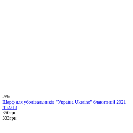
-5%
Шарф для уболівальників "Україна Ukraine" блакитний 2021
ffu2313
350
грн
333
грн