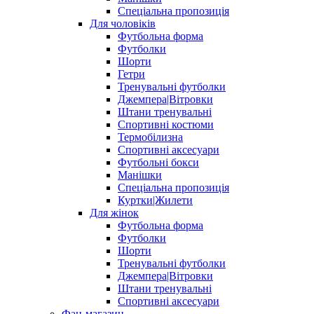
Спеціальна пропозиція
Для чоловіків
Футбольна форма
Футболки
Шорти
Гетри
Тренувальні футболки
Джемпера|Вітровки
Штани тренувальні
Спортивні костюми
Термобілизна
Спортивні аксесуари
Футбольні бокси
Манішки
Спеціальна пропозиція
Куртки|Жилети
Для жінок
Футбольна форма
Футболки
Шорти
Тренувальні футболки
Джемпера|Вітровки
Штани тренувальні
Спортивні аксесуари
Фан-магазин