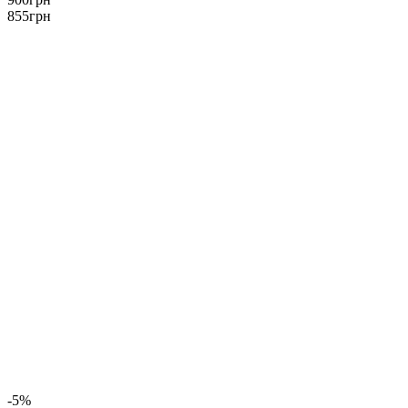
855
грн
-5%