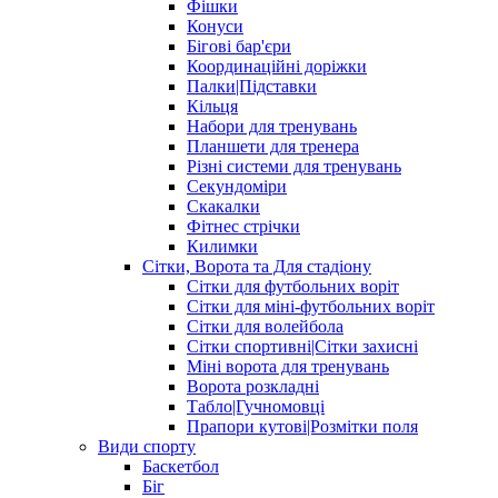
Фішки
Конуси
Бігові бар'єри
Координаційні доріжки
Палки|Підставки
Кільця
Набори для тренувань
Планшети для тренера
Різні системи для тренувань
Секундоміри
Скакалки
Фітнес стрічки
Килимки
Сітки, Ворота та Для стадіону
Сітки для футбольних воріт
Сітки для міні-футбольних воріт
Сітки для волейбола
Сітки спортивні|Cітки захисні
Міні ворота для тренувань
Ворота розкладні
Табло|Гучномовці
Прапори кутові|Розмітки поля
Види спорту
Баскетбол
Біг