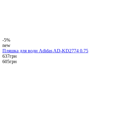
-5%
new
Пляшка для води Adidas AD-KD2774 0.75
637
грн
605
грн