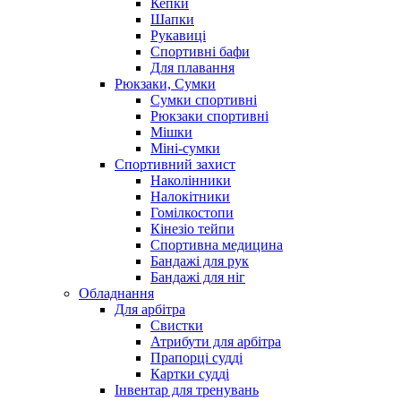
Кепки
Шапки
Рукавиці
Спортивні бафи
Для плавання
Рюкзаки, Сумки
Сумки спортивні
Рюкзаки спортивні
Мішки
Міні-сумки
Спортивний захист
Наколінники
Налокітники
Гомілкостопи
Кінезіо тейпи
Спортивна медицина
Бандажі для рук
Бандажі для ніг
Обладнання
Для арбітра
Свистки
Атрибути для арбітра
Прапорці судді
Картки судді
Інвентар для тренувань