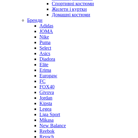
Спортивні костюми
Жилети і куртки
Домашні костюми
Бренди
Adidas
JOMA
Nike
Puma
Select
Asics
Diadora
Elite
Erima
Europaw
FC
FOX40
Givova
Jordan
Kipsta
Legea
Liga Sport
Mikasa
New Balance
Reebok
Reusch