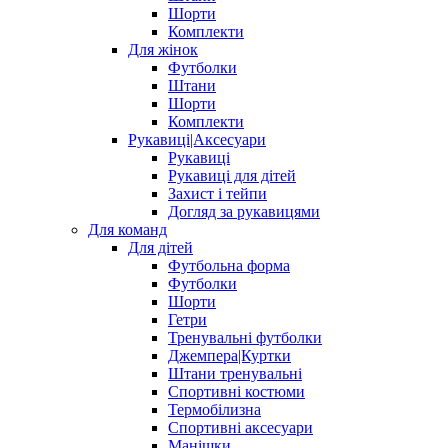
Шорти
Комплекти
Для жінок
Футболки
Штани
Шорти
Комплекти
Рукавиці|Аксесуари
Рукавиці
Рукавиці для дітей
Захист і тейпи
Догляд за рукавицями
Для команд
Для дітей
Футбольна форма
Футболки
Шорти
Гетри
Тренувальні футболки
Джемпера|Куртки
Штани тренувальні
Спортивні костюми
Термобілизна
Спортивні аксесуари
Манішки