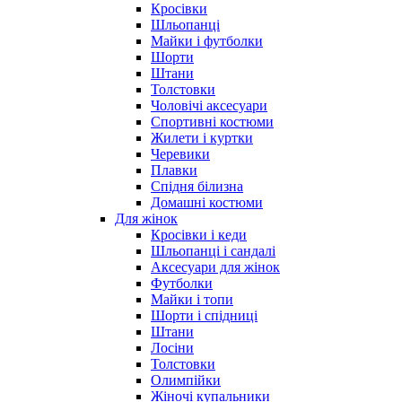
Кросівки
Шльопанці
Майки і футболки
Шорти
Штани
Толстовки
Чоловічі аксесуари
Спортивні костюми
Жилети і куртки
Черевики
Плавки
Спідня білизна
Домашні костюми
Для жінок
Кросівки і кеди
Шльопанці і сандалі
Аксесуари для жінок
Футболки
Майки і топи
Шорти і спідниці
Штани
Лосіни
Толстовки
Олимпійки
Жіночі купальники