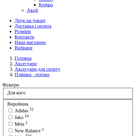
Kempa
Акції
Друк на товарі
Доставка і оплата
Розміри
Контакти
Наші магазини
Вибране
Головна
Аксесуари
Аксесуари для спорту
Пляшки - поїлки
Фільтри
Для кого
Виробник
52
Adidas
24
Jako
2
Meta
1
New Balance
356