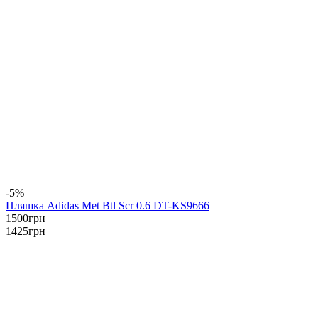
-5%
Пляшка Adidas Met Btl Scr 0.6 DT-KS9666
1500
грн
1425
грн