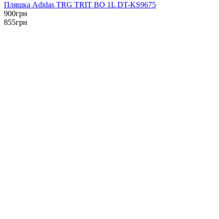
Пляшка Adidas TRG TRIT BO 1L DT-KS9675
900
грн
855
грн