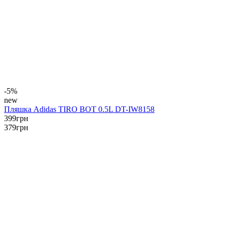
-5%
new
Пляшка Adidas TIRO BOT 0.5L DT-IW8158
399
грн
379
грн