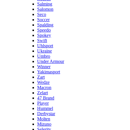
Salming
Salomon
Seco
Soccer
Spalding
Speedo
Spokey
Swift
Uhlsport
Ukraine
Umbro
Under Armour
Winner
Yakimasport
Zart
Wedze
Macron
Zelart
47 Brand
Player
Hummel
Derbystar
Molten
Mizuno
Selerity