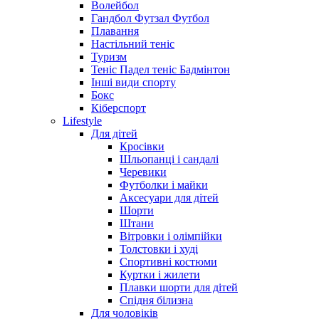
Волейбол
Гандбол Футзал Футбол
Плавання
Настільний теніс
Туризм
Теніс Падел теніс Бадмінтон
Інші види спорту
Бокс
Кіберспорт
Lifestyle
Для дітей
Кросівки
Шльопанці і сандалі
Черевики
Футболки і майки
Аксесуари для дітей
Шорти
Штани
Вітровки і олімпійки
Толстовки і худі
Спортивні костюми
Куртки і жилети
Плавки шорти для дітей
Спідня білизна
Для чоловіків