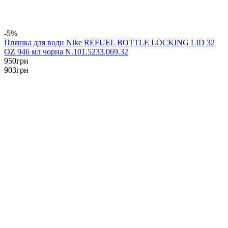
-5%
Пляшка для води Nike REFUEL BOTTLE LOCKING LID 32
OZ 946 мл чорна N.101.5233.069.32
950
грн
903
грн