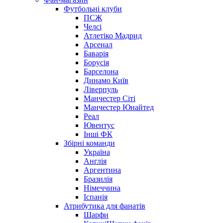
Футбольні клуби
ПСЖ
Челсі
Атлетіко Мадрид
Арсенал
Баварія
Борусія
Барселона
Динамо Київ
Ліверпуль
Манчестер Сіті
Манчестер Юнайтед
Реал
Ювентус
Інші ФК
Збірні команди
Україна
Англія
Аргентина
Бразилія
Німеччина
Іспанія
Атрибутика для фанатів
Шарфи