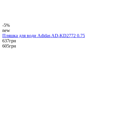
-5%
new
Пляшка для води Аdidas AD-KD2772 0.75
637
грн
605
грн