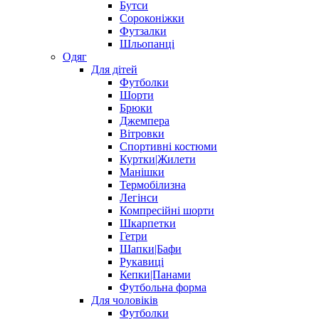
Бутси
Сороконіжки
Футзалки
Шльопанці
Одяг
Для дітей
Футболки
Шорти
Брюки
Джемпера
Вітровки
Спортивні костюми
Куртки|Жилети
Манішки
Термобілизна
Легінси
Компресійні шорти
Шкарпетки
Гетри
Шапки|Бафи
Рукавиці
Кепки|Панами
Футбольна форма
Для чоловіків
Футболки