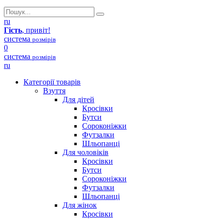
ru
Гість
, привіт!
система
розмірів
0
система
розмірів
ru
Категорії товарів
Взуття
Для дітей
Кросівки
Бутси
Сороконіжки
Футзалки
Шльопанці
Для чоловіків
Кросівки
Бутси
Сороконіжки
Футзалки
Шльопанці
Для жінок
Кросівки