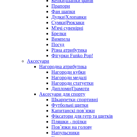
Кепки|Шапки фанів
Прапори
Фан шапки
Дудки|Хлопавки
Сумки|Рюкзаки
М'ячі сувенірні
Брелки
Вимпела
Посуд
Різна атрибутика
Фігурки Funko Pop!
Аксесуари
Нагородна атрибутика
Нагороди кубки
Нагороди медалі
Нагороди статуетки
Дипломи|Грамоти
Аксесуари для спорту
Шкарпетки спортивні
Футбольні щитки
Капитанскі пов`язки
Фіксатори для гетр та щитків
Пляшки - поїлки
Пов`язки на голову
Напульсники