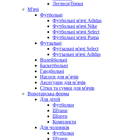
Легінси|Треки
М'ячі
Футбольні
Футбольні м'ячі Adidas
Футбольні м'ячі Nike
Футбольні м'ячі Select
Футбольні м'ячі Puma
Футзальні
Футзальні м'ячі Select
Футзальні м'ячі Adidas
Волейбольні
Баскетбольні
Гандбольні
Насоси для м`ячів
Аксесуари для м`ячів
Сітки та сумки для м'ячів
Воротарська форма
Для дітей
Футболки
Штани
Шорти
Комплекти
Для чоловіків
Футболки
Штани