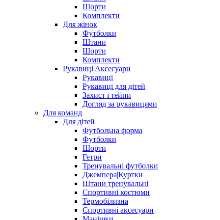
Шорти
Комплекти
Для жінок
Футболки
Штани
Шорти
Комплекти
Рукавиці|Аксесуари
Рукавиці
Рукавиці для дітей
Захист і тейпи
Догляд за рукавицями
Для команд
Для дітей
Футбольна форма
Футболки
Шорти
Гетри
Тренувальні футболки
Джемпера|Куртки
Штани тренувальні
Спортивні костюми
Термобілизна
Спортивні аксесуари
Манішки