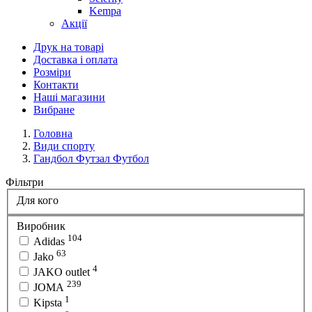
Kempa
Акції
Друк на товарі
Доставка і оплата
Розміри
Контакти
Наші магазини
Вибране
Головна
Види спорту
Гандбол Футзал Футбол
Фільтри
Для кого
Виробник
104
Adidas
63
Jako
4
JAKO outlet
239
JOMA
1
Kipsta