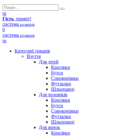
ru
Гість
, привіт!
система
розмірів
0
система
розмірів
ru
Категорії товарів
Взуття
Для дітей
Кросівки
Бутси
Сороконіжки
Футзалки
Шльопанці
Для чоловіків
Кросівки
Бутси
Сороконіжки
Футзалки
Шльопанці
Для жінок
Кросівки