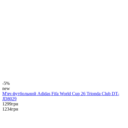
-5%
new
М'яч футбольний Adidas Fifa World Cup 26 Trionda Club DT-
JD8029
1299
грн
1234
грн