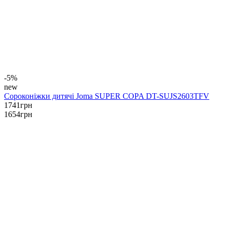
-5%
new
Сороконіжки дитячі Joma SUPER COPA DT-SUJS2603TFV
1741
грн
1654
грн