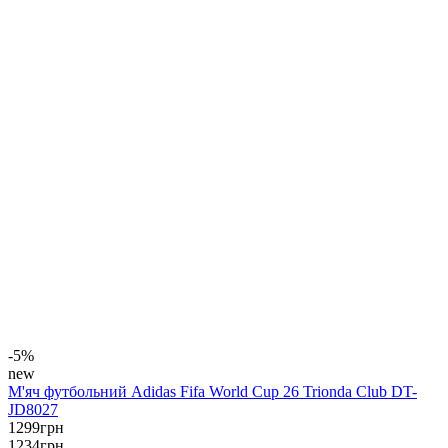
-5%
new
М'яч футбольний Adidas Fifa World Cup 26 Trionda Club DT-
JD8027
1299
грн
1234
грн