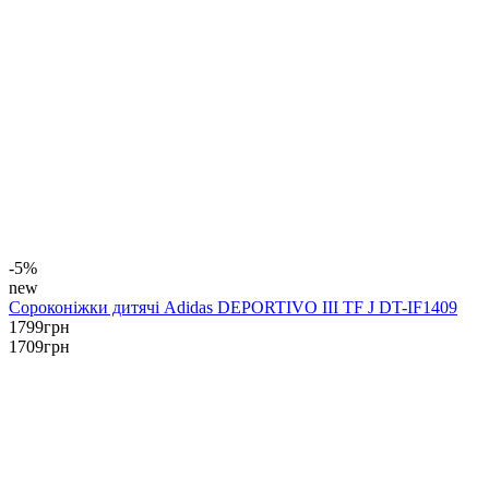
-5%
new
Сороконіжки дитячі Adidas DEPORTIVO III TF J DT-IF1409
1799
грн
1709
грн