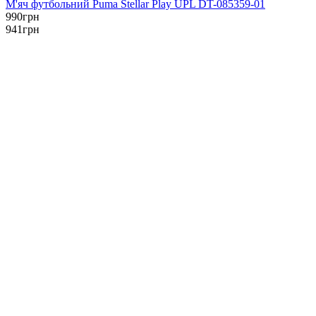
М'яч футбольний Puma Stellar Play UPL DT-085359-01
990
грн
941
грн