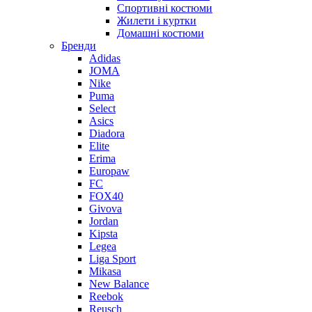
Спортивні костюми
Жилети і куртки
Домашні костюми
Бренди
Adidas
JOMA
Nike
Puma
Select
Asics
Diadora
Elite
Erima
Europaw
FC
FOX40
Givova
Jordan
Kipsta
Legea
Liga Sport
Mikasa
New Balance
Reebok
Reusch