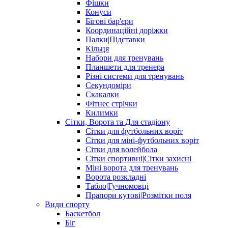
Фішки
Конуси
Бігові бар'єри
Координаційні доріжки
Палки|Підставки
Кільця
Набори для тренувань
Планшети для тренера
Різні системи для тренувань
Секундоміри
Скакалки
Фітнес стрічки
Килимки
Сітки, Ворота та Для стадіону
Сітки для футбольних воріт
Сітки для міні-футбольних воріт
Сітки для волейбола
Сітки спортивні|Cітки захисні
Міні ворота для тренувань
Ворота розкладні
Табло|Гучномовці
Прапори кутові|Розмітки поля
Види спорту
Баскетбол
Біг