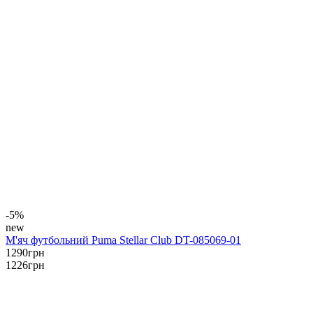
-5%
new
М'яч футбольний Puma Stellar Club DT-085069-01
1290
грн
1226
грн