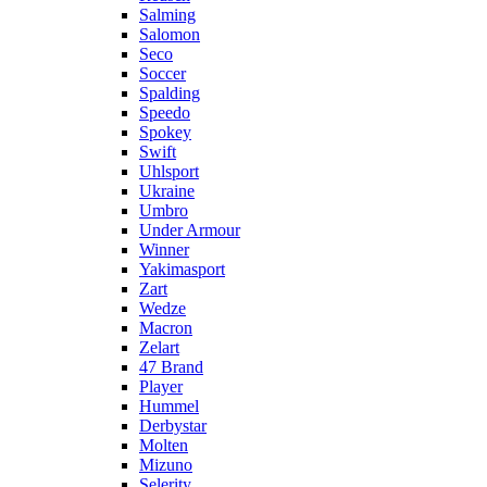
Salming
Salomon
Seco
Soccer
Spalding
Speedo
Spokey
Swift
Uhlsport
Ukraine
Umbro
Under Armour
Winner
Yakimasport
Zart
Wedze
Macron
Zelart
47 Brand
Player
Hummel
Derbystar
Molten
Mizuno
Selerity