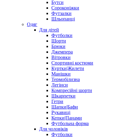
Бутси
Сороконіжки
Футзалки
Шльопанці
Одяг
Для дітей
Футболки
Шорти
Брюки
Джемпера
Вітровки
Спортивні костюми
Куртки|Жилети
Манішки
Термобілизна
Легінси
Компресійні шорти
Шкарпетки
Гетри
Шапки|Бафи
Рукавиці
Кепки|Панами
Футбольна форма
Для чоловіків
Футболки