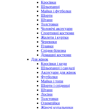
Кросівки
Шльопанці
Майки і футболки
Шорти
Штани
Толстовки
Чоловічі аксесуари
Спортивні костюми
Жилети і куртки
Черевики
Плавки
Спідня білизна
Домашні костюми
Для жінок
Кросівки і кеди
Шльопанці і сандалі
Аксесуари для жінок
Футболки
Майки і топи
Шорти і спідниці
Штани
Лосіни
Толстовки
Олимпійки
Жіночі купальники