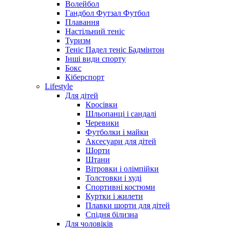
Волейбол
Гандбол Футзал Футбол
Плавання
Настільний теніс
Туризм
Теніс Падел теніс Бадмінтон
Інші види спорту
Бокс
Кіберспорт
Lifestyle
Для дітей
Кросівки
Шльопанці і сандалі
Черевики
Футболки і майки
Аксесуари для дітей
Шорти
Штани
Вітровки і олімпійки
Толстовки і худі
Спортивні костюми
Куртки і жилети
Плавки шорти для дітей
Спідня білизна
Для чоловіків