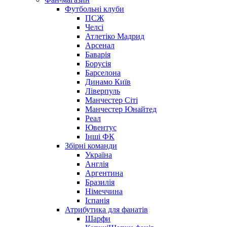
Футбольні клуби
ПСЖ
Челсі
Атлетіко Мадрид
Арсенал
Баварія
Борусія
Барселона
Динамо Київ
Ліверпуль
Манчестер Сіті
Манчестер Юнайтед
Реал
Ювентус
Інші ФК
Збірні команди
Україна
Англія
Аргентина
Бразилія
Німеччина
Іспанія
Атрибутика для фанатів
Шарфи