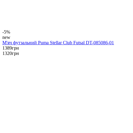
-5%
new
М'яч футзальний Puma Stellar Club Futsal DT-085086-01
1389
грн
1320
грн