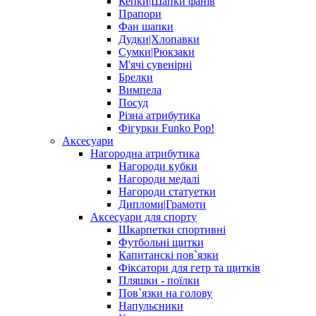
Кепки|Шапки фанів
Прапори
Фан шапки
Дудки|Хлопавки
Сумки|Рюкзаки
М'ячі сувенірні
Брелки
Вимпела
Посуд
Різна атрибутика
Фігурки Funko Pop!
Аксесуари
Нагородна атрибутика
Нагороди кубки
Нагороди медалі
Нагороди статуетки
Дипломи|Грамоти
Аксесуари для спорту
Шкарпетки спортивні
Футбольні щитки
Капитанскі пов`язки
Фіксатори для гетр та щитків
Пляшки - поїлки
Пов`язки на голову
Напульсники