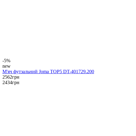
-5%
new
М'яч футзальний Joma TOP5 DT-401729.200
2562
грн
2434
грн