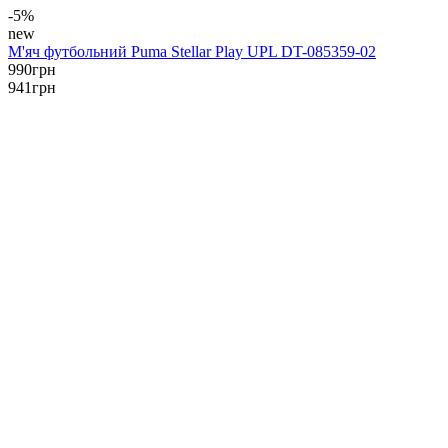
-5%
new
М'яч футбольний Puma Stellar Play UPL DT-085359-02
990
грн
941
грн