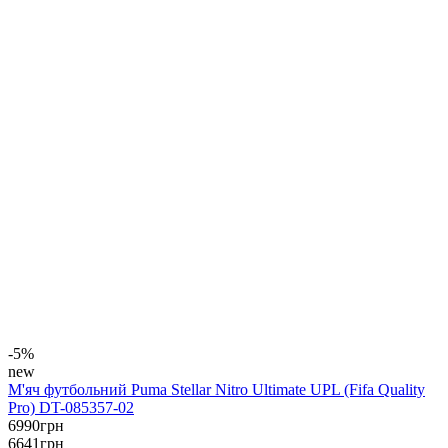
-5%
new
М'яч футбольний Puma Stellar Nitro Ultimate UPL (Fifa Quality
Pro) DT-085357-02
6990
грн
6641
грн