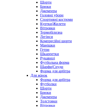
Шорти
Брюки
Джемпера
Головні убори
Спортивні костюми
Куртки|Жилети
Вітровки
Термобілизна
Легінси
Компресійні шорти
Манішки
Гетри
Шкарпетки
Рукавиці
Футбольна форма
Шарфи|Снуди
Форма для арбітра
Для жінок
Форма для арбітра
Футболки
Шорти
Брюки
Джемпера
Толстовки
Вітровки