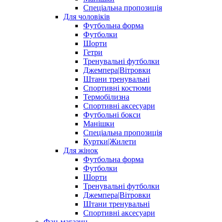
Спеціальна пропозиція
Для чоловіків
Футбольна форма
Футболки
Шорти
Гетри
Тренувальні футболки
Джемпера|Вітровки
Штани тренувальні
Спортивні костюми
Термобілизна
Спортивні аксесуари
Футбольні бокси
Манішки
Спеціальна пропозиція
Куртки|Жилети
Для жінок
Футбольна форма
Футболки
Шорти
Тренувальні футболки
Джемпера|Вітровки
Штани тренувальні
Спортивні аксесуари
Фан-магазин