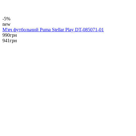
-5%
new
М'яч футбольний Puma Stellar Play DT-085071-01
990
грн
941
грн