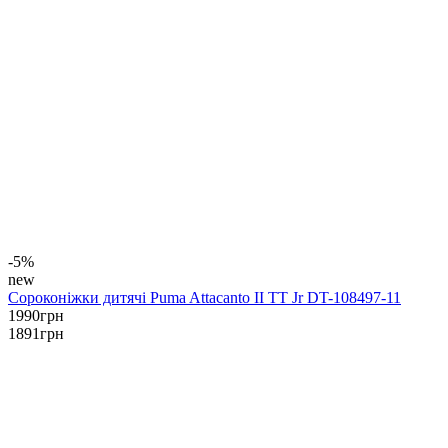
-5%
new
Сороконіжки дитячі Puma Attacanto II TT Jr DT-108497-11
1990
грн
1891
грн