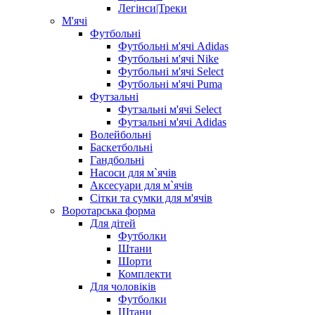
Легінси|Треки
М'ячі
Футбольні
Футбольні м'ячі Adidas
Футбольні м'ячі Nike
Футбольні м'ячі Select
Футбольні м'ячі Puma
Футзальні
Футзальні м'ячі Select
Футзальні м'ячі Adidas
Волейбольні
Баскетбольні
Гандбольні
Насоси для м`ячів
Аксесуари для м`ячів
Сітки та сумки для м'ячів
Воротарська форма
Для дітей
Футболки
Штани
Шорти
Комплекти
Для чоловіків
Футболки
Штани