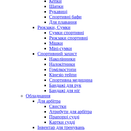
Кепки
Шапки
Рукавиці
Спортивні бафи
Для плавання
Рюкзаки, Сумки
Сумки спортивні
Рюкзаки спортивні
Мішки
Міні-сумки
Спортивний захист
Наколінники
Налокітники
Гомілкостопи
Кінезіо тейпи
Спортивна медицина
Бандажі для рук
Бандажі для ніг
Обладнання
Для арбітра
Свистки
Атрибути для арбітра
Прапорці судді
Картки судді
Інвентар для тренувань