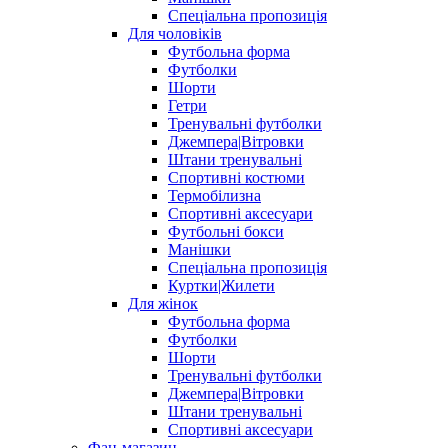
Спеціальна пропозиція
Для чоловіків
Футбольна форма
Футболки
Шорти
Гетри
Тренувальні футболки
Джемпера|Вітровки
Штани тренувальні
Спортивні костюми
Термобілизна
Спортивні аксесуари
Футбольні бокси
Манішки
Спеціальна пропозиція
Куртки|Жилети
Для жінок
Футбольна форма
Футболки
Шорти
Тренувальні футболки
Джемпера|Вітровки
Штани тренувальні
Спортивні аксесуари
Фан-магазин