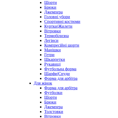
Шорти
Брюки
Джемпера
Головні убори
Спортивні костюми
Куртки|Жилети
Вітровки
Термобілизна
Легінси
Компресійні шорти
Манішки
Гетри
Шкарпетки
Рукавиці
Футбольна форма
Шарфи|Снуди
Форма для арбітра
Для жінок
Форма для арбітра
Футболки
Шорти
Брюки
Джемпера
Толстовки
Вітровки