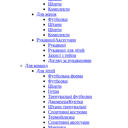
Шорти
Комплекти
Для жінок
Футболки
Штани
Шорти
Комплекти
Рукавиці|Аксесуари
Рукавиці
Рукавиці для дітей
Захист і тейпи
Догляд за рукавицями
Для команд
Для дітей
Футбольна форма
Футболки
Шорти
Гетри
Тренувальні футболки
Джемпера|Куртки
Штани тренувальні
Спортивні костюми
Термобілизна
Спортивні аксесуари
Манішки