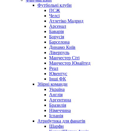
Футбольні клуби
ПСЖ
Челсі
Атлетіко Мадрид
Арсенал
Баварія
Борусія
Барселона
Динамо Київ
Ліверпуль
Манчестер Сіті
Манчестер Юнайтед
Реал
Ювентус
Інші ФК
Збірні команди
Україна
Англія
Аргентина
Бразилія
Німеччина
Іспанія
Атрибутика для фанатів
Шарфи