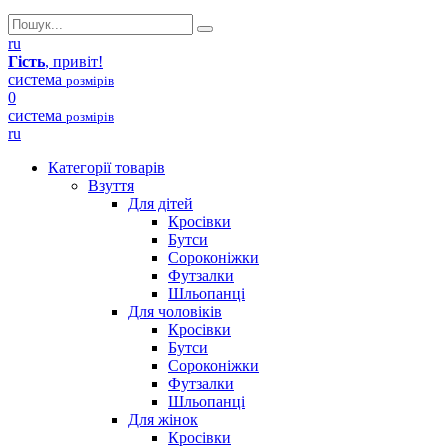
ru
Гість
, привіт!
система
розмірів
0
система
розмірів
ru
Категорії товарів
Взуття
Для дітей
Кросівки
Бутси
Сороконіжки
Футзалки
Шльопанці
Для чоловіків
Кросівки
Бутси
Сороконіжки
Футзалки
Шльопанці
Для жінок
Кросівки