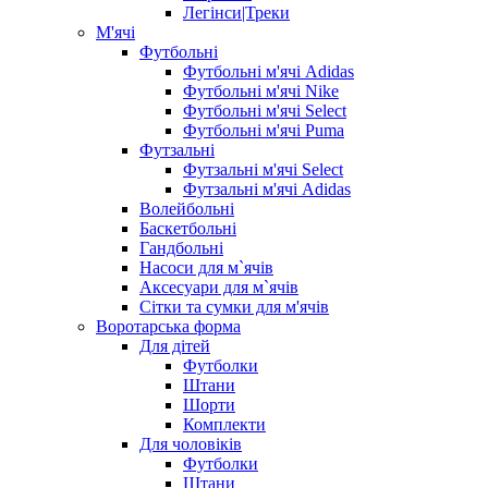
Легінси|Треки
М'ячі
Футбольні
Футбольні м'ячі Adidas
Футбольні м'ячі Nike
Футбольні м'ячі Select
Футбольні м'ячі Puma
Футзальні
Футзальні м'ячі Select
Футзальні м'ячі Adidas
Волейбольні
Баскетбольні
Гандбольні
Насоси для м`ячів
Аксесуари для м`ячів
Сітки та сумки для м'ячів
Воротарська форма
Для дітей
Футболки
Штани
Шорти
Комплекти
Для чоловіків
Футболки
Штани