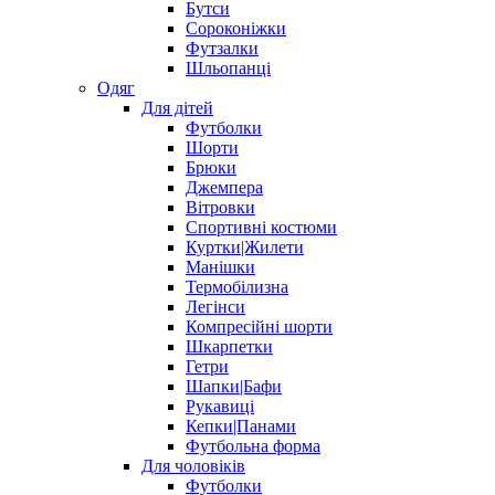
Бутси
Сороконіжки
Футзалки
Шльопанці
Одяг
Для дітей
Футболки
Шорти
Брюки
Джемпера
Вітровки
Спортивні костюми
Куртки|Жилети
Манішки
Термобілизна
Легінси
Компресійні шорти
Шкарпетки
Гетри
Шапки|Бафи
Рукавиці
Кепки|Панами
Футбольна форма
Для чоловіків
Футболки