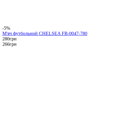
-5%
М'яч футбольний CHELSEA FB-0047-780
280
грн
266
грн