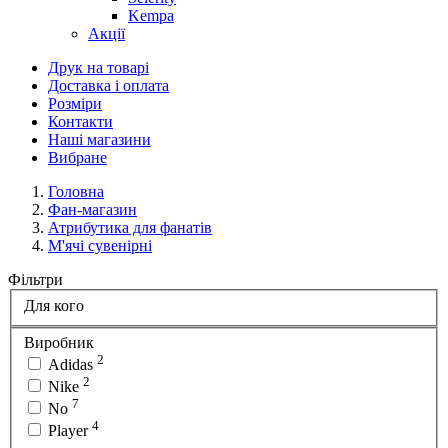
Kempa
Акції
Друк на товарі
Доставка і оплата
Розміри
Контакти
Наші магазини
Вибране
Головна
Фан-магазин
Атрибутика для фанатів
М'ячі сувенірні
Фільтри
Для кого
Виробник
2
Adidas
2
Nike
7
No
4
Player