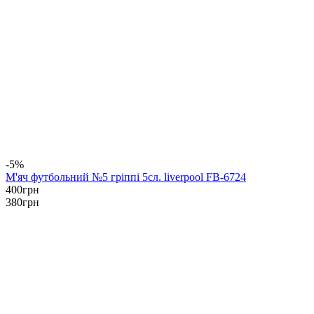
-5%
М'яч футбольний №5 гріппі 5сл. liverpool FB-6724
400
грн
380
грн