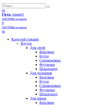
ru
Гість
, привіт!
система
розмірів
0
система
розмірів
ru
Категорії товарів
Взуття
Для дітей
Кросівки
Бутси
Сороконіжки
Футзалки
Шльопанці
Для чоловіків
Кросівки
Бутси
Сороконіжки
Футзалки
Шльопанці
Для жінок
Кросівки