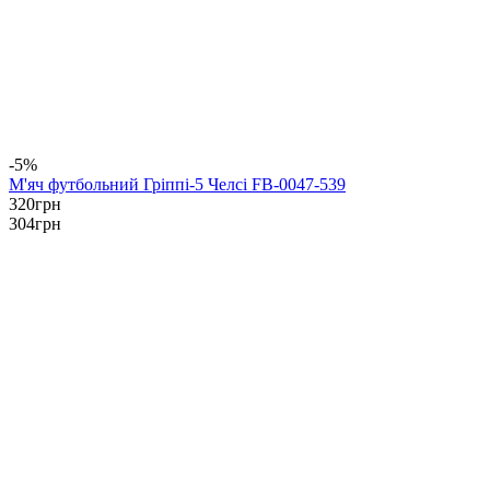
-5%
М'яч футбольний Гріппі-5 Челсі FB-0047-539
320
грн
304
грн