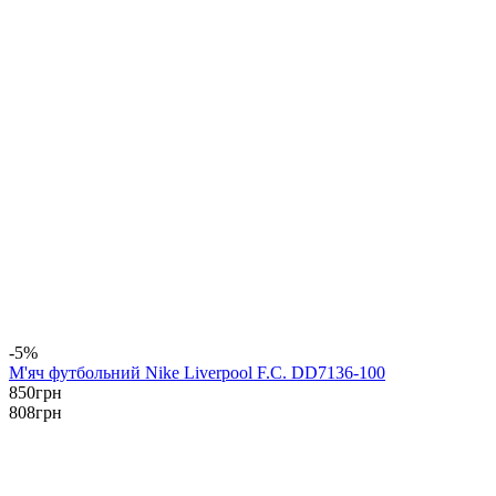
-5%
М'яч футбольний Nike Liverpool F.C. DD7136-100
850
грн
808
грн