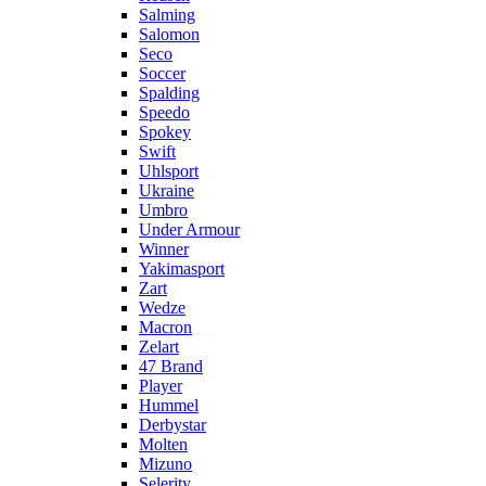
Salming
Salomon
Seco
Soccer
Spalding
Speedo
Spokey
Swift
Uhlsport
Ukraine
Umbro
Under Armour
Winner
Yakimasport
Zart
Wedze
Macron
Zelart
47 Brand
Player
Hummel
Derbystar
Molten
Mizuno
Selerity