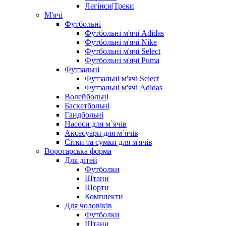
Легінси|Треки
М'ячі
Футбольні
Футбольні м'ячі Adidas
Футбольні м'ячі Nike
Футбольні м'ячі Select
Футбольні м'ячі Puma
Футзальні
Футзальні м'ячі Select
Футзальні м'ячі Adidas
Волейбольні
Баскетбольні
Гандбольні
Насоси для м`ячів
Аксесуари для м`ячів
Сітки та сумки для м'ячів
Воротарська форма
Для дітей
Футболки
Штани
Шорти
Комплекти
Для чоловіків
Футболки
Штани