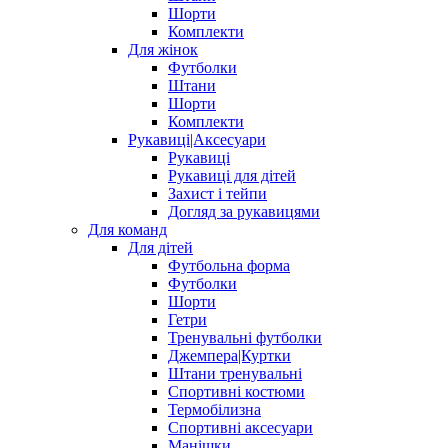
Шорти
Комплекти
Для жінок
Футболки
Штани
Шорти
Комплекти
Рукавиці|Аксесуари
Рукавиці
Рукавиці для дітей
Захист і тейпи
Догляд за рукавицями
Для команд
Для дітей
Футбольна форма
Футболки
Шорти
Гетри
Тренувальні футболки
Джемпера|Куртки
Штани тренувальні
Спортивні костюми
Термобілизна
Спортивні аксесуари
Манішки