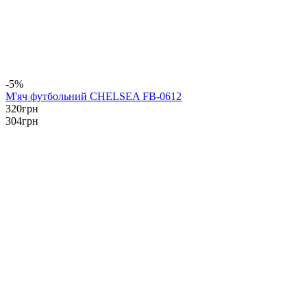
-5%
М'яч футбольний CHELSEA FB-0612
320
грн
304
грн