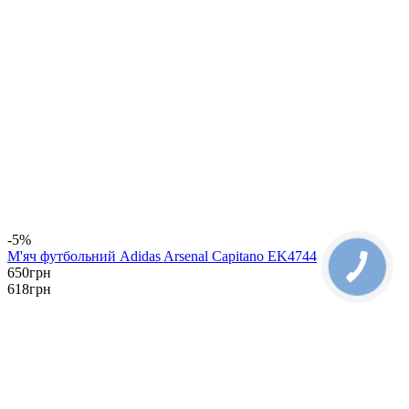
-5%
М'яч футбольний Adidas Arsenal Capitano EK4744
650
грн
618
грн