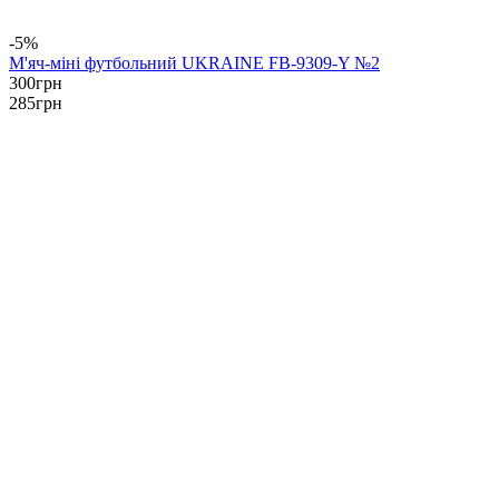
-5%
М'яч-міні футбольний UKRAINE FB-9309-Y №2
300
грн
285
грн