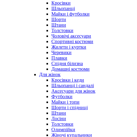
Кросівки
Шльопанці
Майки і футболки
Шорти
Штани
Толстовки
Чоловічі аксесуари
Спортивні костюми
Жилети і куртки
Черевики
Плавки
Спідня білизна
Домашні костюми
Для жінок
Кросівки і кеди
Шльопанці і сандалі
Аксесуари для жінок
Футболки
Майки і топи
Шорти і спідниці
Штани
Лосіни
Толстовки
Олимпійки
Жіночі купальники