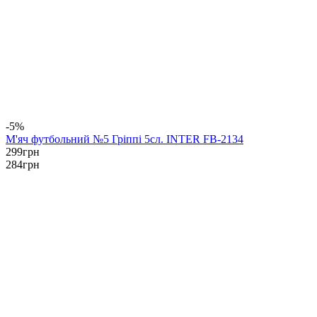
-5%
М'яч футбольний №5 Гріппі 5сл. INTER FB-2134
299
грн
284
грн