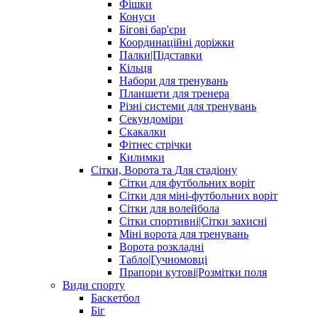
Фішки
Конуси
Бігові бар'єри
Координаційні доріжки
Палки|Підставки
Кільця
Набори для тренувань
Планшети для тренера
Різні системи для тренувань
Секундоміри
Скакалки
Фітнес стрічки
Килимки
Сітки, Ворота та Для стадіону
Сітки для футбольних воріт
Сітки для міні-футбольних воріт
Сітки для волейбола
Сітки спортивні|Cітки захисні
Міні ворота для тренувань
Ворота розкладні
Табло|Гучномовці
Прапори кутові|Розмітки поля
Види спорту
Баскетбол
Біг