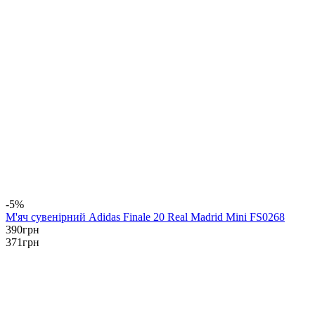
-5%
М'яч сувенірний Adidas Finale 20 Real Madrid Mini FS0268
390
грн
371
грн