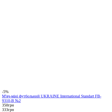
-5%
М'яч-міні футбольний UKRAINE International Standart FB-
9310-B №2
350
грн
333
грн