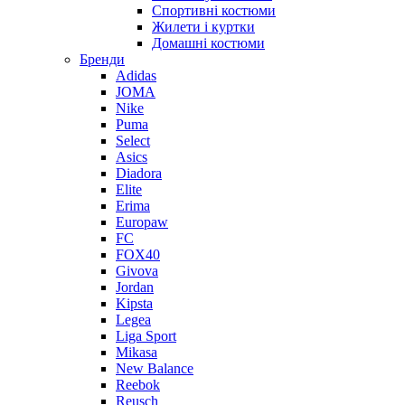
Спортивні костюми
Жилети і куртки
Домашні костюми
Бренди
Adidas
JOMA
Nike
Puma
Select
Asics
Diadora
Elite
Erima
Europaw
FC
FOX40
Givova
Jordan
Kipsta
Legea
Liga Sport
Mikasa
New Balance
Reebok
Reusch