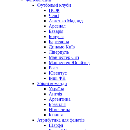
Футбольні клуби
ПСЖ
Челсі
Атлетіко Мадрид
Арсенал
Баварія
Борусія
Барселона
Динамо Київ
Ліверпуль
Манчестер Сіті
Манчестер Юнайтед
Реал
Ювентус
Інші ФК
Збірні команди
Україна
Англія
Аргентина
Бразилія
Німеччина
Іспанія
Атрибутика для фанатів
Шарфи