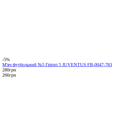
-5%
М'яч футбольний №5 Гріппі 5 JUVENTUS FB-0047-783
280
грн
266
грн