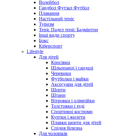
Волейбол
Гандбол Футзал Футбол
Плавання
Настільний теніс
Туризм
Теніс Падел теніс Бадмінтон
Інші види спорту
Бокс
Кіберспорт
Lifestyle
Для дітей
Кросівки
Шльопанці і сандалі
Черевики
Футболки і майки
Аксесуари для дітей
Шорти
Штани
Вітровки і олімпійки
Толстовки і худі
Спортивні костюми
Куртки і жилети
Плавки шорти для дітей
Спідня білизна
Для чоловіків