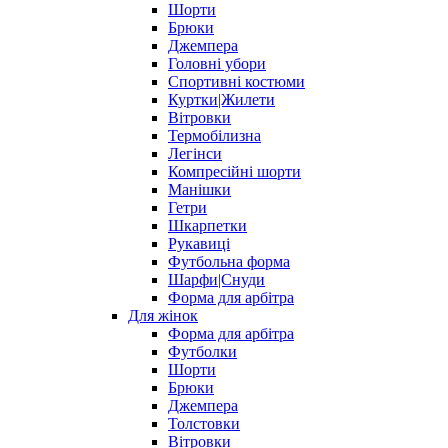
Шорти
Брюки
Джемпера
Головні убори
Спортивні костюми
Куртки|Жилети
Вітровки
Термобілизна
Легінси
Компресійні шорти
Манішки
Гетри
Шкарпетки
Рукавиці
Футбольна форма
Шарфи|Снуди
Форма для арбітра
Для жінок
Форма для арбітра
Футболки
Шорти
Брюки
Джемпера
Толстовки
Вітровки