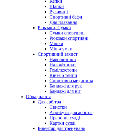
Кепки
Шапки
Рукавиці
Спортивні бафи
Для плавання
Рюкзаки, Сумки
Сумки спортивні
Рюкзаки спортивні
Мішки
Міні-сумки
Спортивний захист
Наколінники
Налокітники
Гомілкостопи
Кінезіо тейпи
Спортивна медицина
Бандажі для рук
Бандажі для ніг
Обладнання
Для арбітра
Свистки
Атрибути для арбітра
Прапорці судді
Картки судді
Інвентар для тренувань