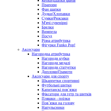
Кепки|Шапки фанів
Прапори
Фан шапки
Дудки|Хлопавки
Сумки|Рюкзаки
М'ячі сувенірні
Брелки
Вимпела
Посуд
Різна атрибутика
Фігурки Funko Pop!
Аксесуари
Нагородна атрибутика
Нагороди кубки
Нагороди медалі
Нагороди статуетки
Дипломи|Грамоти
Аксесуари для спорту
Шкарпетки спортивні
Футбольні щитки
Капитанскі пов`язки
Фіксатори для гетр та щитків
Пляшки - поїлки
Пов`язки на голову
Напульсники