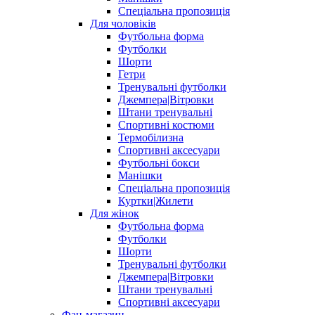
Спеціальна пропозиція
Для чоловіків
Футбольна форма
Футболки
Шорти
Гетри
Тренувальні футболки
Джемпера|Вітровки
Штани тренувальні
Спортивні костюми
Термобілизна
Спортивні аксесуари
Футбольні бокси
Манішки
Спеціальна пропозиція
Куртки|Жилети
Для жінок
Футбольна форма
Футболки
Шорти
Тренувальні футболки
Джемпера|Вітровки
Штани тренувальні
Спортивні аксесуари
Фан-магазин