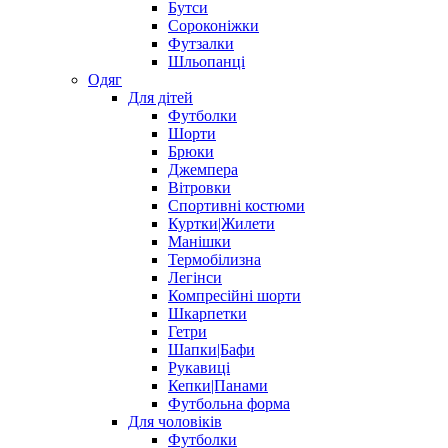
Бутси
Сороконіжки
Футзалки
Шльопанці
Одяг
Для дітей
Футболки
Шорти
Брюки
Джемпера
Вітровки
Спортивні костюми
Куртки|Жилети
Манішки
Термобілизна
Легінси
Компресійні шорти
Шкарпетки
Гетри
Шапки|Бафи
Рукавиці
Кепки|Панами
Футбольна форма
Для чоловіків
Футболки