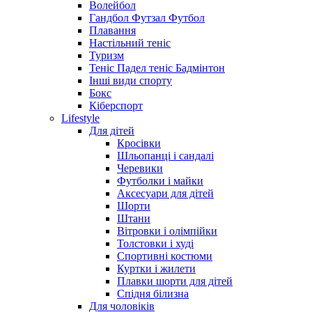
Волейбол
Гандбол Футзал Футбол
Плавання
Настільний теніс
Туризм
Теніс Падел теніс Бадмінтон
Інші види спорту
Бокс
Кіберспорт
Lifestyle
Для дітей
Кросівки
Шльопанці і сандалі
Черевики
Футболки і майки
Аксесуари для дітей
Шорти
Штани
Вітровки і олімпійки
Толстовки і худі
Спортивні костюми
Куртки і жилети
Плавки шорти для дітей
Спідня білизна
Для чоловіків