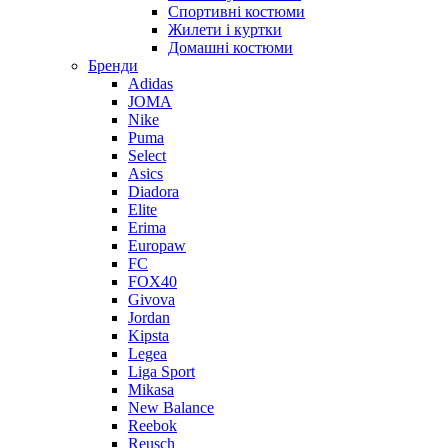
Спортивні костюми
Жилети і куртки
Домашні костюми
Бренди
Adidas
JOMA
Nike
Puma
Select
Asics
Diadora
Elite
Erima
Europaw
FC
FOX40
Givova
Jordan
Kipsta
Legea
Liga Sport
Mikasa
New Balance
Reebok
Reusch