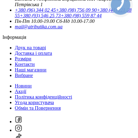
Петрівська 1
+380 (96) 344 02 45
+380 (98) 756 09 90
+380 (44) 221 38
55
+380 (93) 546 25 73
+380 (98) 559 87 44
Пн-Пт 10.00-19.00
Cб-Нд 10.00-17.00
mail@atributika.com.ua
Інформація
Друк на товарі
Доставка і оплата
Розміри
Контакти
Наші магазини
Вибране
Новини
Акції
Політика конфіденційності
Угода користувача
Обмін та Повернення