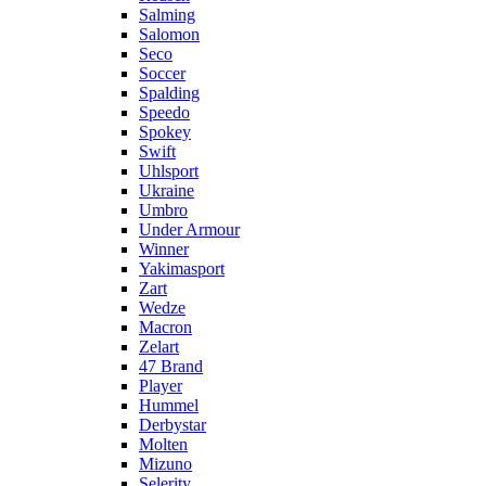
Salming
Salomon
Seco
Soccer
Spalding
Speedo
Spokey
Swift
Uhlsport
Ukraine
Umbro
Under Armour
Winner
Yakimasport
Zart
Wedze
Macron
Zelart
47 Brand
Player
Hummel
Derbystar
Molten
Mizuno
Selerity