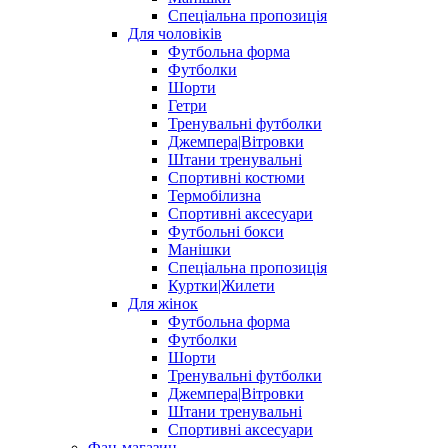
Спеціальна пропозиція
Для чоловіків
Футбольна форма
Футболки
Шорти
Гетри
Тренувальні футболки
Джемпера|Вітровки
Штани тренувальні
Спортивні костюми
Термобілизна
Спортивні аксесуари
Футбольні бокси
Манішки
Спеціальна пропозиція
Куртки|Жилети
Для жінок
Футбольна форма
Футболки
Шорти
Тренувальні футболки
Джемпера|Вітровки
Штани тренувальні
Спортивні аксесуари
Фан-магазин