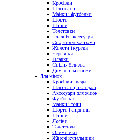
Кросівки
Шльопанці
Майки і футболки
Шорти
Штани
Толстовки
Чоловічі аксесуари
Спортивні костюми
Жилети і куртки
Черевики
Плавки
Спідня білизна
Домашні костюми
Для жінок
Кросівки і кеди
Шльопанці і сандалі
Аксесуари для жінок
Футболки
Майки і топи
Шорти і спідниці
Штани
Лосіни
Толстовки
Олимпійки
Жіночі купальники