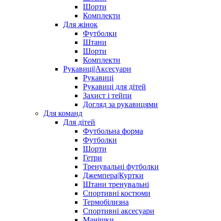
Шорти
Комплекти
Для жінок
Футболки
Штани
Шорти
Комплекти
Рукавиці|Аксесуари
Рукавиці
Рукавиці для дітей
Захист і тейпи
Догляд за рукавицями
Для команд
Для дітей
Футбольна форма
Футболки
Шорти
Гетри
Тренувальні футболки
Джемпера|Куртки
Штани тренувальні
Спортивні костюми
Термобілизна
Спортивні аксесуари
Манішки