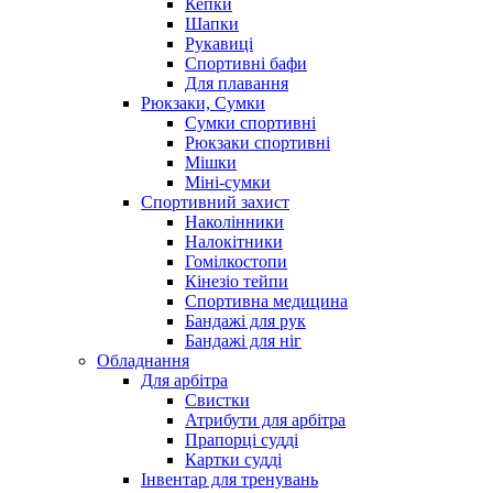
Кепки
Шапки
Рукавиці
Спортивні бафи
Для плавання
Рюкзаки, Сумки
Сумки спортивні
Рюкзаки спортивні
Мішки
Міні-сумки
Спортивний захист
Наколінники
Налокітники
Гомілкостопи
Кінезіо тейпи
Спортивна медицина
Бандажі для рук
Бандажі для ніг
Обладнання
Для арбітра
Свистки
Атрибути для арбітра
Прапорці судді
Картки судді
Інвентар для тренувань