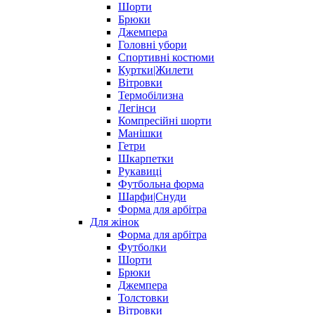
Шорти
Брюки
Джемпера
Головні убори
Спортивні костюми
Куртки|Жилети
Вітровки
Термобілизна
Легінси
Компресійні шорти
Манішки
Гетри
Шкарпетки
Рукавиці
Футбольна форма
Шарфи|Снуди
Форма для арбітра
Для жінок
Форма для арбітра
Футболки
Шорти
Брюки
Джемпера
Толстовки
Вітровки