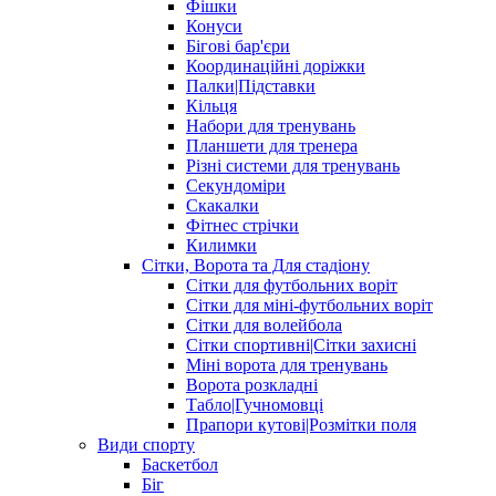
Фішки
Конуси
Бігові бар'єри
Координаційні доріжки
Палки|Підставки
Кільця
Набори для тренувань
Планшети для тренера
Різні системи для тренувань
Секундоміри
Скакалки
Фітнес стрічки
Килимки
Сітки, Ворота та Для стадіону
Сітки для футбольних воріт
Сітки для міні-футбольних воріт
Сітки для волейбола
Сітки спортивні|Cітки захисні
Міні ворота для тренувань
Ворота розкладні
Табло|Гучномовці
Прапори кутові|Розмітки поля
Види спорту
Баскетбол
Біг