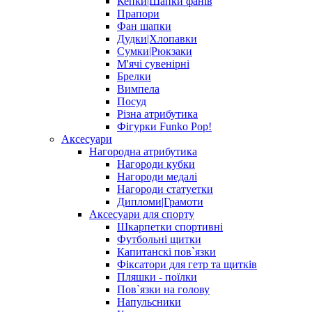
Кепки|Шапки фанів
Прапори
Фан шапки
Дудки|Хлопавки
Сумки|Рюкзаки
М'ячі сувенірні
Брелки
Вимпела
Посуд
Різна атрибутика
Фігурки Funko Pop!
Аксесуари
Нагородна атрибутика
Нагороди кубки
Нагороди медалі
Нагороди статуетки
Дипломи|Грамоти
Аксесуари для спорту
Шкарпетки спортивні
Футбольні щитки
Капитанскі пов`язки
Фіксатори для гетр та щитків
Пляшки - поїлки
Пов`язки на голову
Напульсники