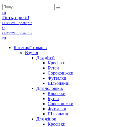
ru
Гість
, привіт!
система
розмірів
0
система
розмірів
ru
Категорії товарів
Взуття
Для дітей
Кросівки
Бутси
Сороконіжки
Футзалки
Шльопанці
Для чоловіків
Кросівки
Бутси
Сороконіжки
Футзалки
Шльопанці
Для жінок
Кросівки