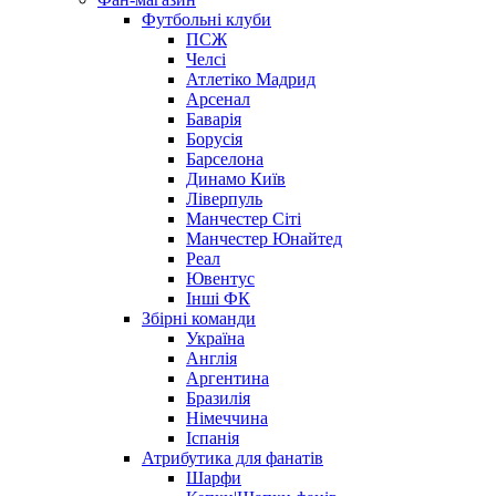
Футбольні клуби
ПСЖ
Челсі
Атлетіко Мадрид
Арсенал
Баварія
Борусія
Барселона
Динамо Київ
Ліверпуль
Манчестер Сіті
Манчестер Юнайтед
Реал
Ювентус
Інші ФК
Збірні команди
Україна
Англія
Аргентина
Бразилія
Німеччина
Іспанія
Атрибутика для фанатів
Шарфи