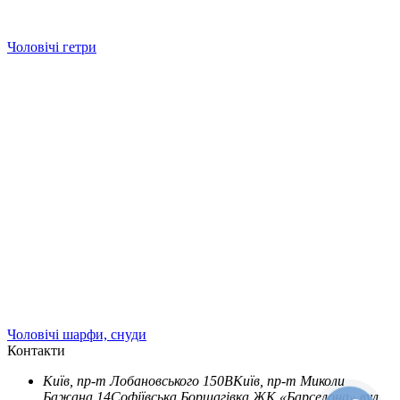
Чоловічі гетри
Чоловічі шарфи, снуди
Контакти
Київ, пр-т Лобановського 150В
Київ, пр-т Миколи
Бажана 14
Софіївська Борщагівка ЖК «Барселона» вул.