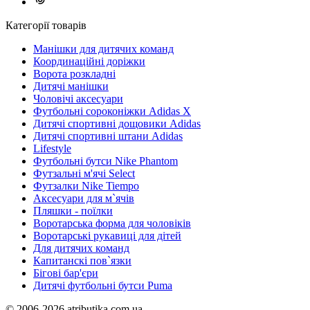
Категорії товарів
Манішки для дитячих команд
Координаційні доріжки
Ворота розкладні
Дитячі манішки
Чоловічі аксесуари
Футбольні сороконіжки Adidas X
Дитячі спортивні дощовики Adidas
Дитячі спортивні штани Adidas
Lifestyle
Футбольні бутси Nike Phantom
Футзальні м'ячі Select
Футзалки Nike Tiempo
Аксесуари для м`ячів
Пляшки - поїлки
Воротарська форма для чоловіків
Воротарські рукавиці для дітей
Для дитячих команд
Капитанскі пов`язки
Бігові бар'єри
Дитячі футбольні бутси Puma
© 2006-2026 atributika.com.ua