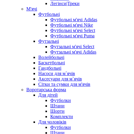
Легінси|Треки
М'ячі
Футбольні
Футбольні м'ячі Adidas
Футбольні м'ячі Nike
Футбольні м'ячі Select
Футбольні м'ячі Puma
Футзальні
Футзальні м'ячі Select
Футзальні м'ячі Adidas
Волейбольні
Баскетбольні
Гандбольні
Насоси для м`ячів
Аксесуари для м`ячів
Сітки та сумки для м'ячів
Воротарська форма
Для дітей
Футболки
Штани
Шорти
Комплекти
Для чоловіків
Футболки
Штани