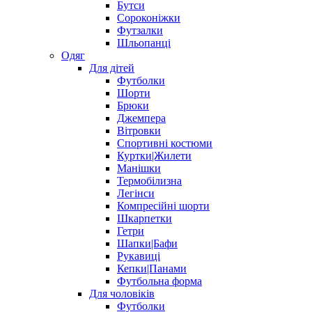
Бутси
Сороконіжки
Футзалки
Шльопанці
Одяг
Для дітей
Футболки
Шорти
Брюки
Джемпера
Вітровки
Спортивні костюми
Куртки|Жилети
Манішки
Термобілизна
Легінси
Компресійні шорти
Шкарпетки
Гетри
Шапки|Бафи
Рукавиці
Кепки|Панами
Футбольна форма
Для чоловіків
Футболки