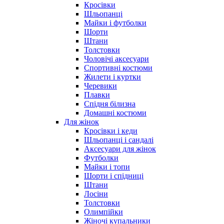
Кросівки
Шльопанці
Майки і футболки
Шорти
Штани
Толстовки
Чоловічі аксесуари
Спортивні костюми
Жилети і куртки
Черевики
Плавки
Спідня білизна
Домашні костюми
Для жінок
Кросівки і кеди
Шльопанці і сандалі
Аксесуари для жінок
Футболки
Майки і топи
Шорти і спідниці
Штани
Лосіни
Толстовки
Олимпійки
Жіночі купальники