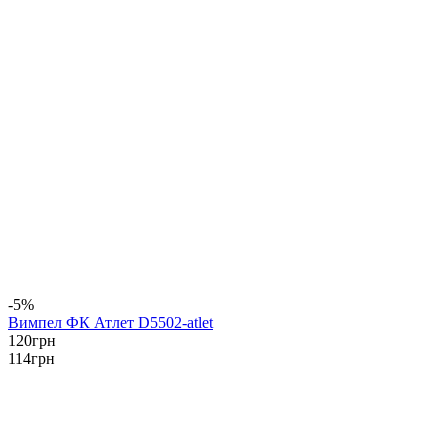
-5%
Вимпел ФК Атлет D5502-atlet
120
грн
114
грн