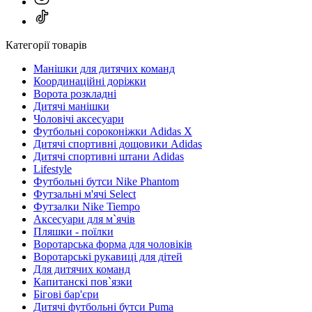
Категорії товарів
Манішки для дитячих команд
Координаційні доріжки
Ворота розкладні
Дитячі манішки
Чоловічі аксесуари
Футбольні сороконіжки Adidas X
Дитячі спортивні дощовики Adidas
Дитячі спортивні штани Adidas
Lifestyle
Футбольні бутси Nike Phantom
Футзальні м'ячі Select
Футзалки Nike Tiempo
Аксесуари для м`ячів
Пляшки - поїлки
Воротарська форма для чоловіків
Воротарські рукавиці для дітей
Для дитячих команд
Капитанскі пов`язки
Бігові бар'єри
Дитячі футбольні бутси Puma