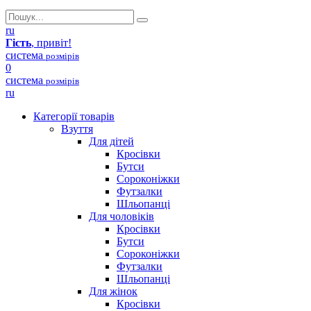
ru
Гість
, привіт!
система
розмірів
0
система
розмірів
ru
Категорії товарів
Взуття
Для дітей
Кросівки
Бутси
Сороконіжки
Футзалки
Шльопанці
Для чоловіків
Кросівки
Бутси
Сороконіжки
Футзалки
Шльопанці
Для жінок
Кросівки