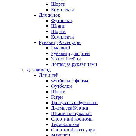
Шорти
Комплекти
Для жінок
Футболки
Штани
Шорти
Комплекти
Рукавиці|Аксесуари
Рукавиці
Рукавиці для дітей
Захист і тейпи
Догляд за рукавицями
Для команд
Для дітей
Футбольна форма
Футболки
Шорти
Гетри
Тренувальні футболки
Джемпера|Куртки
Штани тренувальні
Спортивні костюми
Термобілизна
Спортивні аксесуари
Манішки