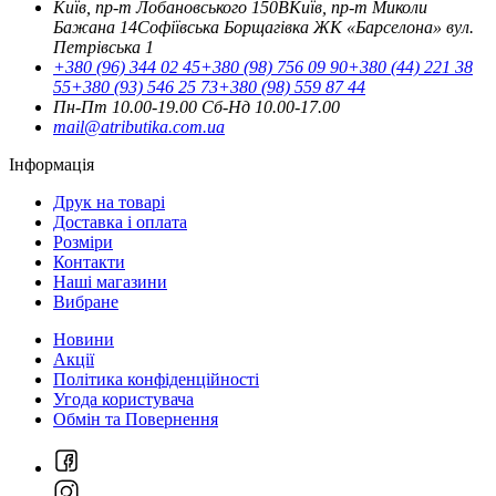
Київ, пр-т Лобановського 150В
Київ, пр-т Миколи
Бажана 14
Софіївська Борщагівка ЖК «Барселона» вул.
Петрівська 1
+380 (96) 344 02 45
+380 (98) 756 09 90
+380 (44) 221 38
55
+380 (93) 546 25 73
+380 (98) 559 87 44
Пн-Пт 10.00-19.00
Cб-Нд 10.00-17.00
mail@atributika.com.ua
Інформація
Друк на товарі
Доставка і оплата
Розміри
Контакти
Наші магазини
Вибране
Новини
Акції
Політика конфіденційності
Угода користувача
Обмін та Повернення