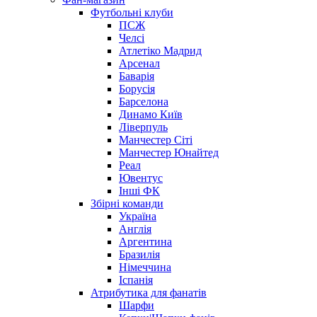
Футбольні клуби
ПСЖ
Челсі
Атлетіко Мадрид
Арсенал
Баварія
Борусія
Барселона
Динамо Київ
Ліверпуль
Манчестер Сіті
Манчестер Юнайтед
Реал
Ювентус
Інші ФК
Збірні команди
Україна
Англія
Аргентина
Бразилія
Німеччина
Іспанія
Атрибутика для фанатів
Шарфи