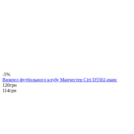
-5%
Вимпел футбольного клубу Манчестер Сіті D5502-manc
120
грн
114
грн