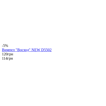
-5%
Вимпел "Восход" NEW D5502
120
грн
114
грн