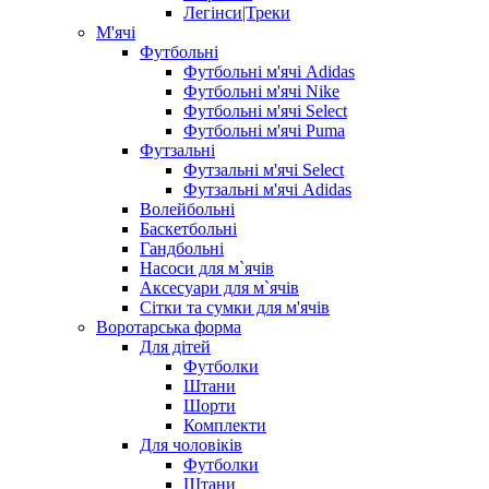
Легінси|Треки
М'ячі
Футбольні
Футбольні м'ячі Adidas
Футбольні м'ячі Nike
Футбольні м'ячі Select
Футбольні м'ячі Puma
Футзальні
Футзальні м'ячі Select
Футзальні м'ячі Adidas
Волейбольні
Баскетбольні
Гандбольні
Насоси для м`ячів
Аксесуари для м`ячів
Сітки та сумки для м'ячів
Воротарська форма
Для дітей
Футболки
Штани
Шорти
Комплекти
Для чоловіків
Футболки
Штани