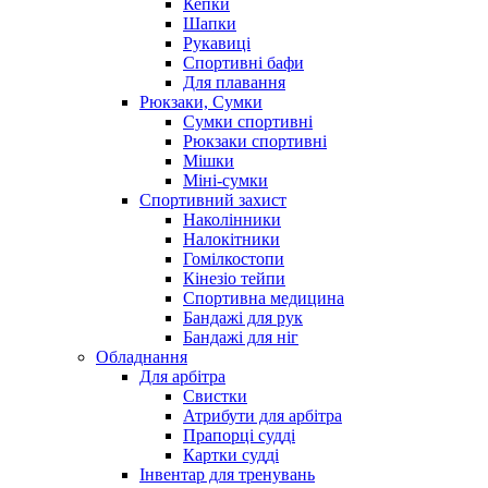
Кепки
Шапки
Рукавиці
Спортивні бафи
Для плавання
Рюкзаки, Сумки
Сумки спортивні
Рюкзаки спортивні
Мішки
Міні-сумки
Спортивний захист
Наколінники
Налокітники
Гомілкостопи
Кінезіо тейпи
Спортивна медицина
Бандажі для рук
Бандажі для ніг
Обладнання
Для арбітра
Свистки
Атрибути для арбітра
Прапорці судді
Картки судді
Інвентар для тренувань