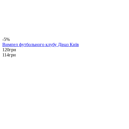
-5%
Вимпел футбольного клубу Діназ Київ
120
грн
114
грн