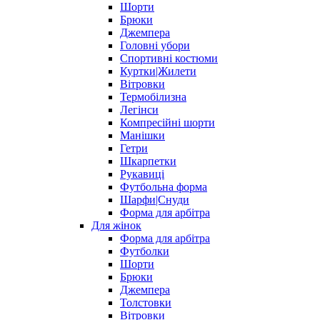
Шорти
Брюки
Джемпера
Головні убори
Спортивні костюми
Куртки|Жилети
Вітровки
Термобілизна
Легінси
Компресійні шорти
Манішки
Гетри
Шкарпетки
Рукавиці
Футбольна форма
Шарфи|Снуди
Форма для арбітра
Для жінок
Форма для арбітра
Футболки
Шорти
Брюки
Джемпера
Толстовки
Вітровки