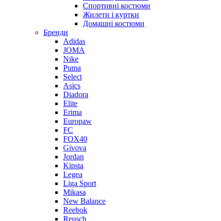
Спортивні костюми
Жилети і куртки
Домашні костюми
Бренди
Adidas
JOMA
Nike
Puma
Select
Asics
Diadora
Elite
Erima
Europaw
FC
FOX40
Givova
Jordan
Kipsta
Legea
Liga Sport
Mikasa
New Balance
Reebok
Reusch