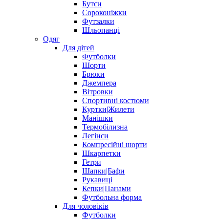
Бутси
Сороконіжки
Футзалки
Шльопанці
Одяг
Для дітей
Футболки
Шорти
Брюки
Джемпера
Вітровки
Спортивні костюми
Куртки|Жилети
Манішки
Термобілизна
Легінси
Компресійні шорти
Шкарпетки
Гетри
Шапки|Бафи
Рукавиці
Кепки|Панами
Футбольна форма
Для чоловіків
Футболки