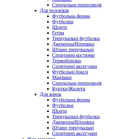
Спеціальна пропозиція
Для чоловіків
Футбольна форма
Футболки
Шорти
Гетри
Тренувальні футболки
Джемпера|Вітровки
Штани тренувальні
Спортивні костюми
Термобілизна
Спортивні аксесуари
Футбольні бокси
Манішки
Спеціальна пропозиція
Куртки|Жилети
Для жінок
Футбольна форма
Футболки
Шорти
Тренувальні футболки
Джемпера|Вітровки
Штани тренувальні
Спортивні аксесуари
Фан-магазин