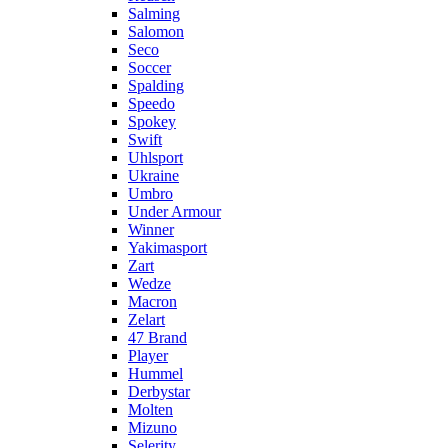
Salming
Salomon
Seco
Soccer
Spalding
Speedo
Spokey
Swift
Uhlsport
Ukraine
Umbro
Under Armour
Winner
Yakimasport
Zart
Wedze
Macron
Zelart
47 Brand
Player
Hummel
Derbystar
Molten
Mizuno
Selerity