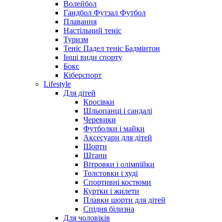
Волейбол
Гандбол Футзал Футбол
Плавання
Настільний теніс
Туризм
Теніс Падел теніс Бадмінтон
Інші види спорту
Бокс
Кіберспорт
Lifestyle
Для дітей
Кросівки
Шльопанці і сандалі
Черевики
Футболки і майки
Аксесуари для дітей
Шорти
Штани
Вітровки і олімпійки
Толстовки і худі
Спортивні костюми
Куртки і жилети
Плавки шорти для дітей
Спідня білизна
Для чоловіків