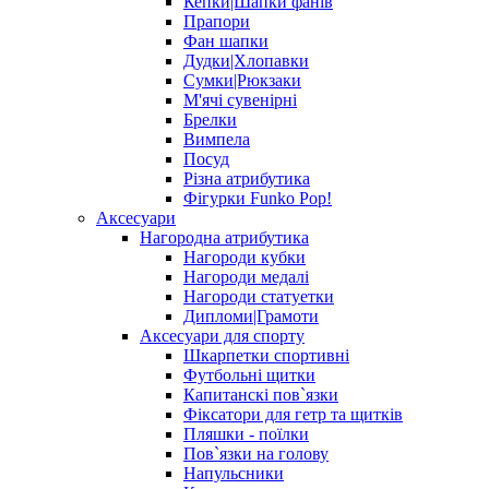
Кепки|Шапки фанів
Прапори
Фан шапки
Дудки|Хлопавки
Сумки|Рюкзаки
М'ячі сувенірні
Брелки
Вимпела
Посуд
Різна атрибутика
Фігурки Funko Pop!
Аксесуари
Нагородна атрибутика
Нагороди кубки
Нагороди медалі
Нагороди статуетки
Дипломи|Грамоти
Аксесуари для спорту
Шкарпетки спортивні
Футбольні щитки
Капитанскі пов`язки
Фіксатори для гетр та щитків
Пляшки - поїлки
Пов`язки на голову
Напульсники