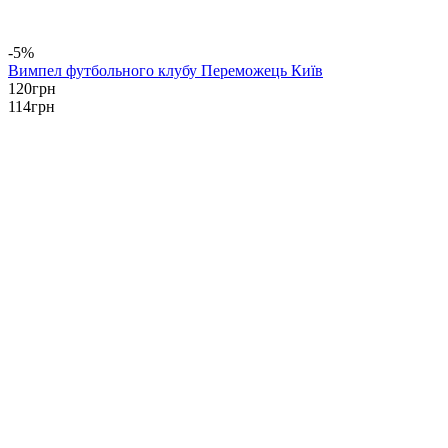
-5%
Вимпел футбольного клубу Переможець Київ
120
грн
114
грн