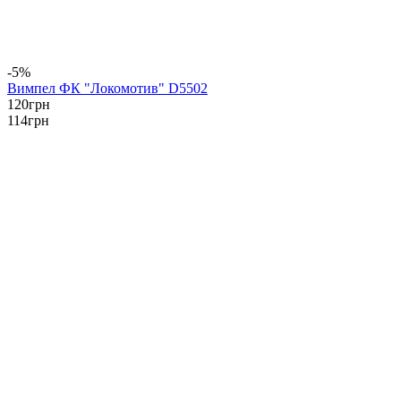
-5%
Вимпел ФК "Локомотив" D5502
120
грн
114
грн