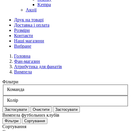
Kempa
Акції
Друк на товарі
Доставка і оплата
Розміри
Контакти
Наші магазини
Вибране
Головна
Фан-магазин
Атрибутика для фанатів
Вимпела
Фільтри
Команда
Колір
Застосувати
Очистити
Застосувати
Вимпела футбольних клубів
Фільтри
Сортування
Сортування