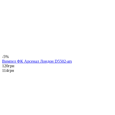
-5%
Вимпел ФК Арсенал Лондон D5502-ars
120
грн
114
грн