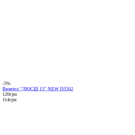
-5%
Вимпел "ДЮСШ 15" NEW D5502
120
грн
114
грн