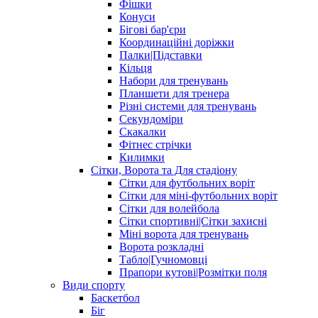
Фішки
Конуси
Бігові бар'єри
Координаційні доріжки
Палки|Підставки
Кільця
Набори для тренувань
Планшети для тренера
Різні системи для тренувань
Секундоміри
Скакалки
Фітнес стрічки
Килимки
Сітки, Ворота та Для стадіону
Сітки для футбольних воріт
Сітки для міні-футбольних воріт
Сітки для волейбола
Сітки спортивні|Cітки захисні
Міні ворота для тренувань
Ворота розкладні
Табло|Гучномовці
Прапори кутові|Розмітки поля
Види спорту
Баскетбол
Біг